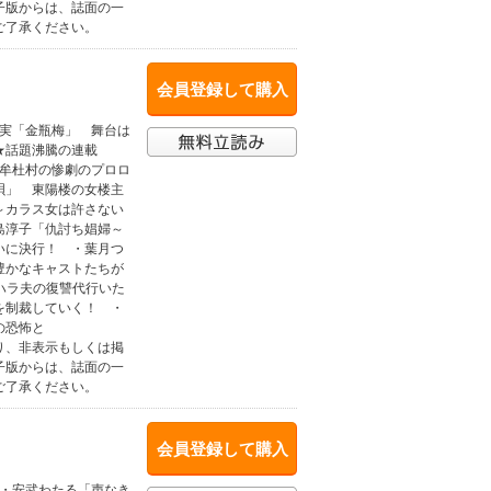
子版からは、誌面の一
ご了承ください。
会員登録して購入
真実「金瓶梅」 舞台は
★話題沸騰の連載
毛牟杜村の惨劇のプロロ
唄」 東陽楼の女楼主
～カラス女は許さない
島淳子「仇討ち娼婦～
いに決行！ ・葉月つ
豊かなキャストたちが
ハラ夫の復讐代行いた
を制裁していく！ ・
の恐怖と
非表示もしくは掲
子版からは、誌面の一
ご了承ください。
会員登録して購入
 ・安武わたる「声なき