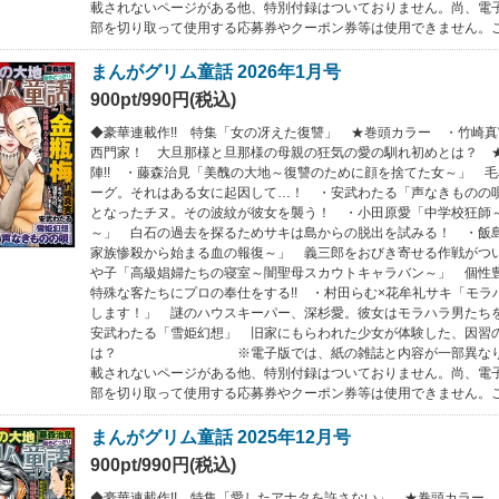
載されないページがある他、特別付録はついておりません。尚、電
部を切り取って使用する応募券やクーポン券等は使用できません。
まんがグリム童話 2026年1月号
900pt/990円(税込)
◆豪華連載作!! 特集「女の冴えた復讐」 ★巻頭カラー ・竹崎
西門家！ 大旦那様と旦那様の母親の狂気の愛の馴れ初めとは？ 
陣!! ・藤森治見「美醜の大地～復讐のために顔を捨てた女～」 
ーグ。それはある女に起因して…！ ・安武わたる「声なきものの
となったチヌ。その波紋が彼女を襲う！ ・小田原愛「中学校狂師
～」 白石の過去を探るためサキは島からの脱出を試みる！ ・飯
家族惨殺から始まる血の報復～」 義三郎をおびき寄せる作戦がつ
や子「高級娼婦たちの寝室～闇聖母スカウトキャラバン～」 個性
特殊な客たちにプロの奉仕をする!! ・村田らむ×花牟礼サキ「モラ
します！」 謎のハウスキーパー、深杉愛。彼女はモラハラ男たち
安武わたる「雪姫幻想」 旧家にもらわれた少女が体験した、因習
は？ ※電子版では、紙の雑誌と内容が一部異なり、
載されないページがある他、特別付録はついておりません。尚、電
部を切り取って使用する応募券やクーポン券等は使用できません。
まんがグリム童話 2025年12月号
900pt/990円(税込)
◆豪華連載作!! 特集「愛したアナタを許さない」 ★巻頭カラー