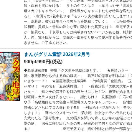
に！ 取るべき行動は？ ・小田原愛「中学校狂師～カラス女は許
師・白石を罠にかける！ サキの企てとは？ ・葉月つや子「高級
母スカウトキャラバン～」 個性豊かなキャストたちが特殊な客た
る!! ・村田らむ×花牟礼サキ「モラハラ夫の復讐代行いたします！
ー、深杉愛。彼女はモラハラ男たちを制裁していく！ ・つか絵夢
和初期。貴婦人・雪絵の淫らな夢に隠された真実とは？ ※電子版
が一部異なり、非表示もしくは掲載されないページがある他、特別
ん。尚、電子版からは、誌面の一部を切り取って使用する応募券や
きません。ご了承ください。
まんがグリム童話 2026年2月号
900pt/990円(税込)
◆豪華連載作!! 特集「クズ男を地獄に堕とす。」 ★巻頭カラー
婦～家族惨殺から始まる血の報復～」 義三郎の悪事が明るみに！
いきやーー！！ ★話題沸騰の連載陣!! ・竹崎真実「金瓶梅」 
ハマり！ その名も「五色演舞団」！ ・藤森治見「美醜の大地～
た女～」 蘇之子の異常性を目の当たりにしたギン。復讐が始まる
校狂師～カラス女は許さない～」 謎だらけ！ 洗脳教師・白石の
や子「高級娼婦たちの寝室～闇聖母スカウトキャラバン～」 個性
特殊な客たちにプロの奉仕をする!! ・村田らむ×花牟礼サキ「モラ
します！」 謎のハウスキーパー、深杉愛。彼女はモラハラ男たち
安武わたる「夢が殺す」 鬼の囁きを聞いて育った少年の苦悩とは
獣の庭」 深夜に呼び出したあの男。秘密の庭で男と女の淫宴が始
る！ ※電子版では、紙の雑誌と内容が一部異なり、