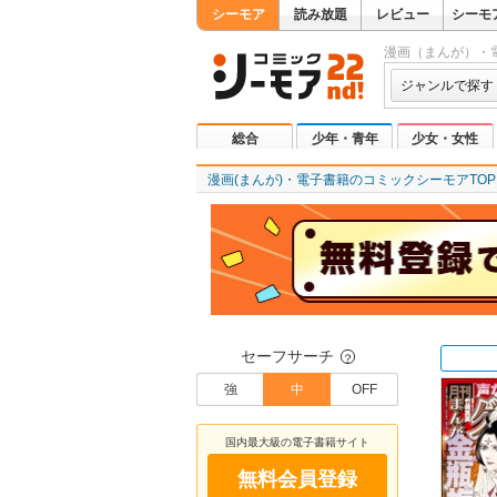
シーモア
読み放題
レビュー
シーモ
漫画（まんが）・
ジャンルで探す
総合
少年・青年
少女・女性
漫画(まんが)・電子書籍のコミックシーモアTOP
セーフサーチ
？
強
中
OFF
国内最大級の電子書籍サイト
無料会員登録