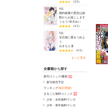
（3.5）
4位
婚約破棄の悪意は娼
館からお返しします
うもう
/
皐月めい
（4.2）
5位
宝石箱に愛をつめよ
う
みきもと凜
（4.5）
もっと見る
全書籍から探す
新刊コミック/書籍
新刊発売予定
ランキング
(毎日更新)
まるごと無料コミック
少女・女性無料マンガ
少年・青年無料マンガ