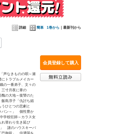
詳細
簡単
1巻から
｜最新刊から
会員登録して購入
る「声なきものの唄～瀬
楼にトラブルメイカー
雪娥の一番弟子、文々の
 三寸月夜に葦の
美醜の大地～復讐のた
・飯島淳子「仇討ち娼
もうひとつの悲劇と
ラバン～」 個性豊か
「中学校狂師～カラス女
入れ替わり生き延び
！」 謎のハウスキーパ
「巴御前」 信濃国を