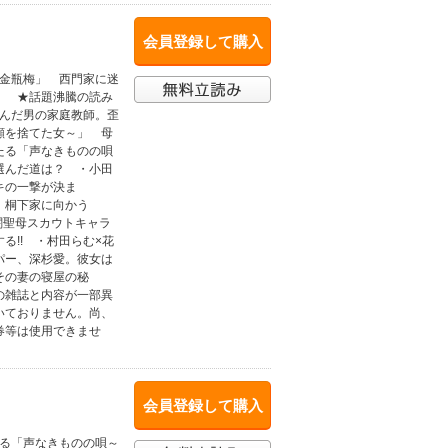
会員登録して購入
「金瓶梅」 西門家に迷
！ ★話題沸騰の読み
込んだ男の家庭教師。歪
顔を捨てた女～」 母
たる「声なきものの唄
選んだ道は？ ・小田
キの一撃が決ま
 桐下家に向かう
闇聖母スカウトキャラ
!! ・村田らむ×花
パー、深杉愛。彼女は
その妻の寝屋の秘
の雑誌と内容が一部異
いておりません。尚、
券等は使用できませ
会員登録して購入
たる「声なきものの唄～