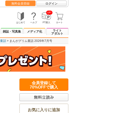
無料会員登録
ログイン
UP!
はじめて
ヘルプ
PT購入
カート
ライト
雑誌・写真集
メディア化
アダルト
童話
まんがグリム童話 2026年7月号
会員登録して
70%OFFで購入
お気に入りに追加