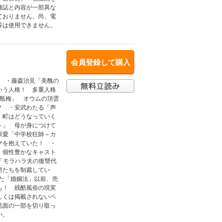
雑誌と内容が一部異な
ておりません。尚、電
等は使用できません。
会員登録して購入
ー ・藤森治見「美醜の
いう人格！ 多重人格
金瓶梅」 オウムの頂雲
？ ・安武わたる「声
 町はどうなっていく
～」 母が身につけて
原愛「中学校狂師～カ
マを抱えていた！ ・
 個性豊かなキャスト
「モラハラ夫の復讐代
男たちを制裁してい
れた「婚姻法」以前、売
も！ 残酷風俗の現実
しくは掲載されないペ
誌面の一部を切り取っ
い。