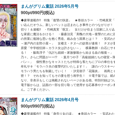
まんがグリム童話 2026年5月号
900pt/990円(税込)
◆豪華連載作!! 特集「復讐の快楽」 ★巻頭カラー ・竹崎真実
い込んだオウム。新しいペットは忌まわしき事件とのつながりが
切り！＆連載!! ・竹崎真実「呪文」 女だけが住まう旧家に入り
な家庭に魔法をかける！ ・藤森治見「美醜の大地～復讐のために
の所業に複雑な思いを抱く秀造。絡み合う因果とは！？ ・安武わ
～瀬戸内の女郎小屋～」 女楼主・チヌへの妨害が連発！ チヌが
原愛「中学校狂師～カラス女は許さない～」 横暴教師・白石にサ
る！ ・飯島淳子「仇討ち娼婦～家族惨殺から始まる血の報復～」
乃々。さらに問題がーー!? ・葉月つや子「高級娼婦たちの寝室～
バン～」 個性豊かなキャストたちが特殊な客たちにプロの奉仕をする
牟礼サキ「モラハラ夫の復讐代行いたします！」 謎のハウスキー
モラハラ男たちを制裁していく！ ・汐見朝子「花陽炎」 画商と
密！？ それを知ってもその妻を想う画学生！ ※電子版では、紙
なり、非表示もしくは掲載されないページがある他、特別付録はつ
電子版からは、誌面の一部を切り取って使用する応募券やクーポン
ん。ご了承ください。
まんがグリム童話 2026年4月号
900pt/990円(税込)
◆豪華連載作!! 特集「身売り女の涙」 ★巻頭カラー ・安武わ