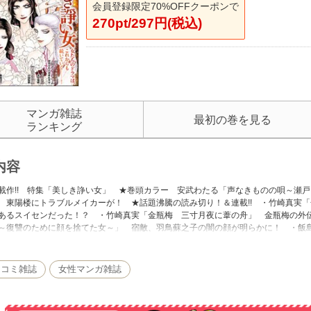
会員登録限定70%OFFクーポンで
270pt/297円(税込)
マンガ雑誌
最初の巻を見る
ランキング
内容
載作!! 特集「美しき諍い女」 ★巻頭カラー 安武わたる「声なきものの唄～瀬
 東陽楼にトラブルメイカーが！ ★話題沸騰の読み切り！＆連載!! ・竹崎真実
あるスイセンだった！？ ・竹崎真実「金瓶梅 三寸月夜に葦の舟」 金瓶梅の外
～復讐のために顔を捨てた女～」 宿敵、羽鳥蘇之子の闇の顔が明らかに！ ・飯
方の祖父・巧明が語ったもうひとつの悲劇とは！？ ・葉月つや子「高級娼婦たち
トたちが特殊な客たちにプロの奉仕をする!! ・小田原愛「中学校狂師～カラス女
芳子は入れ替わり生き延びる！ ・村田らむ×花牟礼サキ「モラハラ夫の復讐代行
ィコミ雑誌
女性マンガ雑誌
ハラ男たちを制裁していく！ ・北上祐帆「巴御前」 信濃国を駆け巡る、女武者
が一部異なり、非表示もしくは掲載されないページがある他、特別付録はついてお
する応募券やクーポン券等は使用できません。ご了承ください。