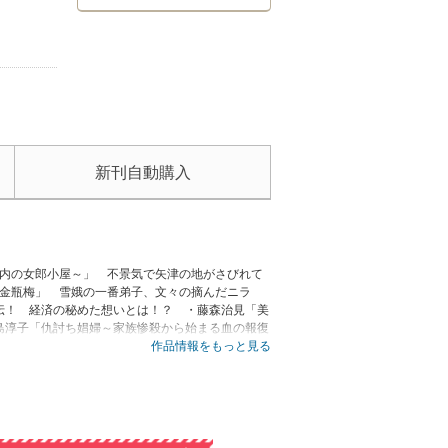
新刊自動購入
戸内の女郎小屋～」 不景気で矢津の地がさびれて
「金瓶梅」 雪娥の一番弟子、文々の摘んだニラ
伝！ 経済の秘めた想いとは！？ ・藤森治見「美
島淳子「仇討ち娼婦～家族惨殺から始まる血の報復
の寝室～闇聖母スカウトキャラバン～」 個性豊か
作品情報をもっと見る
は許さない～」 白石祥子として生きるーー。貧し
いたします！」 謎のハウスキーパー、深杉愛。彼
、巴御前の生き様とは！？ ※電子版では、紙の雑
りません。尚、電子版からは、誌面の一部を切り取