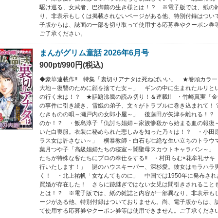
駆け巡る、女武者、巴御前の生き様とは！？ ※電子版では、紙の
り、非表示もしくは掲載されないページがある他、特別付録はつい
子版からは、誌面の一部を切り取って使用する応募券やクーポン券
ご了承ください。
まんがグリム童話 2026年6月号
900pt/990円(税込)
◆豪華連載作!! 特集「裏切りアナタは死ねばいい」 ★巻頭カラ
大地～復讐のために顔を捨てた女～」 ギンの中に生まれたルリと
の行く末は！？ ★話題沸騰の読み切り！＆連載!! ・竹崎真実「
の事件に引き続き、雪娥の弟子、文々がトラブルに巻き込まれて！
なきものの唄～瀬戸内の女郎小屋～」 後藤田が矢津を離れる！？
のか！？ ・飯島淳子「仇討ち娼婦～家族惨殺から始まる血の報復
いた白喪服。衣装に秘められた悲しみを知った乃々は！？ ・小田
ラス女は許さない～」 横暴教師・白石も壮絶な生い立ちのトラウ
葉月つや子「高級娼婦たちの寝室～闇聖母スカウトキャラバン～」
たちが特殊な客たちにプロの奉仕をする!! ・村田らむ×花牟礼サキ
行いたします！」 謎のハウスキーパー、深杉愛。彼女はモラハラ
く！ ・北上祐帆「女なんてものに」 中国では1950年に発布さ
買婚が存在した！ さらに跡継ぎではない女児は間引きされること
とは！？ ※電子版では、紙の雑誌と内容が一部異なり、非表示も
ージがある他、特別付録はついておりません。尚、電子版からは、
て使用する応募券やクーポン券等は使用できません。ご了承くださ