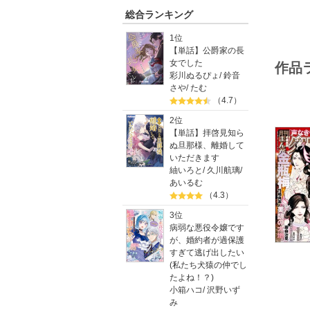
総合ランキング
1位
【単話】公爵家の長
女でした
作品
彩川ぬるぴょ
/
鈴音
さや
/
たむ
（4.7）
2位
【単話】拝啓見知ら
ぬ旦那様、離婚して
いただきます
紬いろと
/
久川航璃
/
あいるむ
（4.3）
3位
病弱な悪役令嬢です
が、婚約者が過保護
すぎて逃げ出したい
(私たち犬猿の仲でし
たよね！？)
小箱ハコ
/
沢野いず
み