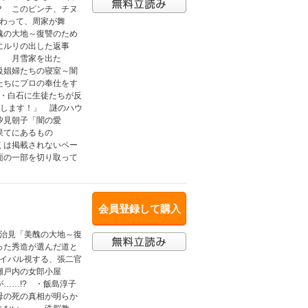
？ このピンチ、チヌ
変わって、周家が舞
醜の大地～復讐のため
にルリの出した返事
」 月雪家を出た
級娼婦たちの寝室～闇
たちにプロの奉仕をす
師・白石に生徒たちが反
たします！」 謎のハウ
汐見朝子「闇の愛
果てにあるもの
くは掲載されないペー
面の一部を切り取って
。
会員登録して購入
森治見「美醜の大地～復
った秀造が選んだ道と
ライバル視する、張二官
瀬戸内の女郎小屋
……!? ・飯島淳子
母の死の真相が明らか