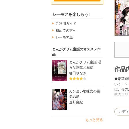
シーモアを楽しもう!
ご利用ガイド
初めての方へ
シーモア島
まんがグリム童話のオススメ作
品
まんがグリム童話 淫
らな調教と服従
作品
柳田やなぎ
◆豪華連
いく！？
は、毒の
カン違い地味女の暴
醜の大地
走恋愛
～」 父
遠野麻紀
なキャス
き少女・
レデ
女はモラ
もっと見る
誌と内容
って使用