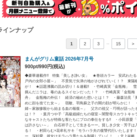
ラインナップ
...
1
2
3
15
>
まんがグリム童話 2026年7月号
900pt/990円(税込)
◆豪華連載作!! 特集「美しき諍い女」 ★巻頭カラー 安武わた
戸内の女郎小屋～」 不景気で矢津の地がさびれていく！？ 東陽
が！ ★話題沸騰の読み切り！＆連載!! ・竹崎真実「金瓶梅」 
摘んだニラは、毒のあるスイセンだった！？ ・竹崎真実「金瓶梅
舟」 金瓶梅の外伝！ 経済の秘めた想いとは！？ ・藤森治見「
めに顔を捨てた女～」 宿敵、羽鳥蘇之子の闇の顔が明らかに！ 
婦～家族惨殺から始まる血の報復～」 父方の祖父・巧明が語った
は！？ ・葉月つや子「高級娼婦たちの寝室～闇聖母スカウトキャ
なキャストたちが特殊な客たちにプロの奉仕をする!! ・小田原愛
は許さない～」 白石祥子として生きるーー。貧しき少女・芳子は
る！ ・村田らむ×花牟礼サキ「モラハラ夫の復讐代行いたします
ー、深杉愛。彼女はモラハラ男たちを制裁していく！ ・北上祐帆