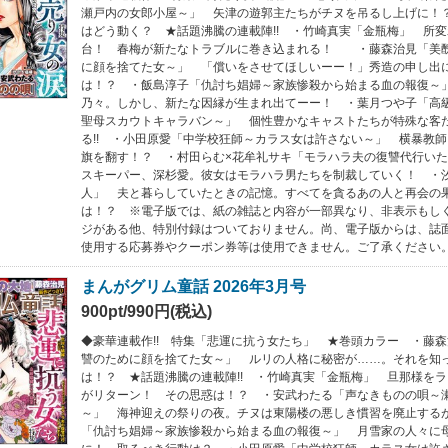
瀬戸内の女郎小屋～」 矢津の遊郭主たちがチヌを吊るし上げに！
はどう動く？ ★話題沸騰の連載陣!! ・竹崎真実「金瓶梅」 所
台！ 春梅が新たなトラブルに巻き込まれる！ ・藤森治見「美
に顔を捨てた女～」 「償いをさせてほしいーー！」秀造の申し出
は！？ ・飯島淳子「仇討ち娼婦～家族惨殺から始まる血の報復～
乃々。しかし、新たな因縁が生まれ出てーー！ ・葉月つや子「高
聖母スカウトキャラバン～」 個性豊かなキャストたちが特殊な客
る!! ・小田原愛「中学校狂師～カラス女は許さない～」 横暴教
旗を翻す！？ ・村田らむ×花牟礼サキ「モラハラ夫の復讐代行い
スキーパー、深杉愛。彼女はモラハラ男たちを制裁していく！ ・
人」 夫と暮らしていたときの記憶。すべてを貪るあの人と再会の
は！？ ※電子版では、紙の雑誌と内容が一部異なり、非表示もし
ジがある他、特別付録はついておりません。尚、電子版からは、誌
使用する応募券やクーポン券等は使用できません。ご了承ください
まんがグリム童話 2026年3月号
900pt/990円(税込)
◆豪華連載作!! 特集「悲運に抗う女たち」 ★巻頭カラー ・藤
讐のために顔を捨てた女～」 ルリの人格に秘密が……。それを知
は！？ ★話題沸騰の連載陣!! ・竹崎真実「金瓶梅」 旦那様を
がリターン！ その思惑は！？ ・安武わたる「声なきものの唄～
～」 海神迎えの祭りの夜。チヌは東陽楼の悪しき慣習を廃止するが
「仇討ち娼婦～家族惨殺から始まる血の報復～」 月雪家の人々に