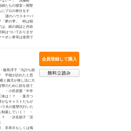
さない～」 洗脳教
娼婦たちの寝室～闇聖
ちにプロの奉仕をす
」 謎のハウスキーパ
子「夢の雫」 時は昭
では、紙の雑誌と内容
付録はついておりませ
クーポン券等は使用で
会員登録して購入
 ・飯島淳子「仇討ち娼
？ 平穏が訪れたと思
玉楼と嬌児が推し活に大
復讐のために顔を捨て
！ ・小田原愛「中学
正体は！？ ・葉月つ
豊かなキャストたちが
ハラ夫の復讐代行いた
を制裁していく！ ・
！？ ・汐見朝子「淫
ま
非表示もしくは掲