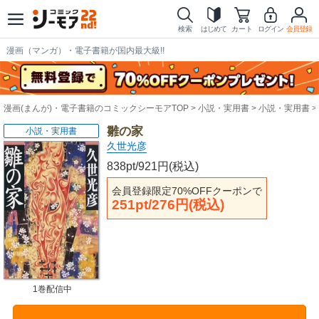
検索
はじめて
カート
ログイン
会員登録
漫画（マンガ）・電子書籍が国内最大級!!
漫画(まんが)・電子書籍のコミックシーモアTOP
小説・実用書
小説・実用書
雛の家
小説・実用書
久世光彦
838pt/921円(税込)
会員登録限定70%OFFクーポンで
251pt/276円(税込)
1巻配信中