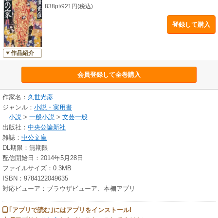
838pt/921円(税込)
登録して購入
作品紹介
会員登録して全巻購入
作家名：
久世光彦
ジャンル：
小説・実用書
小説
>
一般小説
>
文芸一般
出版社：
中央公論新社
雑誌：
中公文庫
DL期限：無期限
配信開始日：2014年5月28日
ファイルサイズ：0.3MB
ISBN：9784122049635
対応ビューア：ブラウザビューア、本棚アプリ
｢アプリで読む｣にはアプリをインストール!