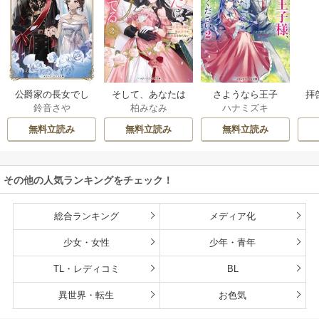
公爵家の長女でし
そして、あなたは
さようなら王子
拝
鈴音さや
柏みなみ
ハナミズキ
た
私を捨てる
様、どうか私のこ
様
とは忘れてくださ
無料立読み
無料立読み
無料立読み
い
その他の人気ランキングをチェック！
総合ランキング
メディア化
少女・女性
少年・青年
TL・レディコミ
BL
異世界・転生
お色気