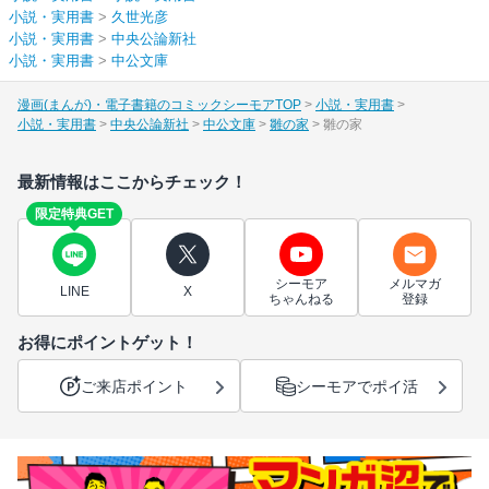
小説・実用書
>
久世光彦
小説・実用書
>
中央公論新社
小説・実用書
>
中公文庫
漫画(まんが)・電子書籍のコミックシーモアTOP
小説・実用書
小説・実用書
中央公論新社
中公文庫
雛の家
雛の家
最新情報はここからチェック！
限定特典GET
シーモア
メルマガ
LINE
X
ちゃんねる
登録
お得にポイントゲット！
ご来店ポイント
シーモアでポイ活