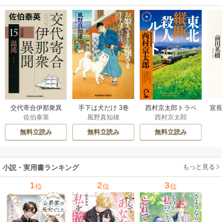
交代寄合伊那衆異
手下は犬だけ 3巻
西村京太郎トラベ
宣長
佐伯泰英
風野真知雄
西村京太郎
聞 15巻
ルミステリー・セ
レクション 2巻
無料立読み
無料立読み
無料立読み
もっと見る
小説・実用書ランキング
1
2
3
位
位
位