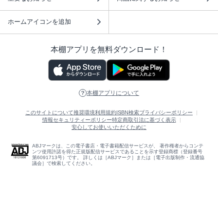
ホームアイコンを追加
本棚アプリを無料ダウンロード！
本棚アプリについて
このサイトについて
推奨環境
利用規約
ISBN検索
プライバシーポリシー
情報セキュリティーポリシー
特定商取引法に基づく表示
安心してお使いいただくために
ABJマークは、この電子書店・電子書籍配信サービスが、 著作権者からコンテ
ンツ使用許諾を得た正規版配信サービスであることを示す登録商標（登録番号
第6091713号）です。 詳しくは［ABJマーク］または［電子出版制作・流通協
議会］で検索してください。
(C)NTTソルマーレ