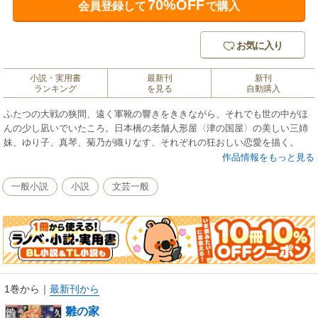
70%OFF
会員登録して
で購入
お気に入り
小説・実用書
最新刊
新刊
ランキング
を見る
自動購入
ふたつの大戦の狭間、遠く軍靴の響きをききながら、それでも世の中がほ
んの少し凪いでいたころ。日本橋の老舗人形屋〈津の国屋〉の美しい三姉
妹、ゆり子、真琴、菊乃が織りなす、それぞれの狂おしい恋愛を描く。
作品情報をもっと見る
一般小説
小説
文芸一般
1巻から
｜
最新刊から
雛の家