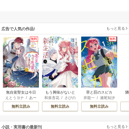
もっと見る
広告で人気の作品!
無料
無料
無自覚聖女は今日
もう興味がないと
罪と罰のスピカ
えとうヨナ
/
あー
和泉杏花
/
さびの
井龍一
/
瀬尾知汐
も無意識に力を垂
離婚された令嬢の
もんど
/
あんべよ
ぶち
れ流す ～公爵家
意外と楽しい新生
無料立読み
無料立読み
無料立読み
しろう
の落ちこぼれ令
活
嬢、嫁ぎ先で幸せ
を掴み取る～
もっと見る
小説・実用書の最新刊