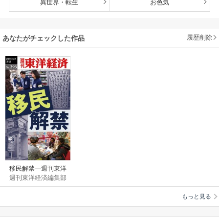
異世界・転生
お色気
履歴削除
あなたがチェックした作品
移民解禁―週刊東洋
週刊東洋経済編集部
経済eビジネス新書
No.293
もっと見る