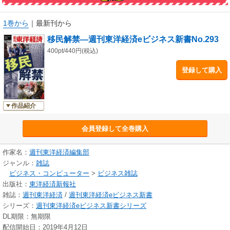
1巻から
｜
最新刊から
移民解禁―週刊東洋経済eビジネス新書No.293
400pt/440円(税込)
登録して購入
作品紹介
会員登録して全巻購入
作家名：
週刊東洋経済編集部
ジャンル：
雑誌
ビジネス・コンピューター
>
ビジネス雑誌
出版社：
東洋経済新報社
雑誌：
週刊東洋経済
/
週刊東洋経済eビジネス新書
シリーズ：
週刊東洋経済eビジネス新書シリーズ
DL期限：無期限
配信開始日：2019年4月12日