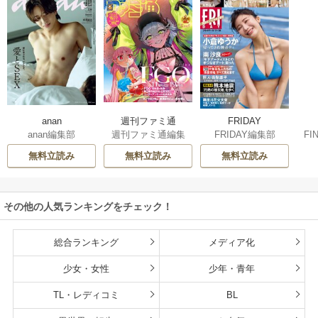
週刊ファミ通
anan
FRIDAY
週刊ファミ通編集
FI
anan編集部
FRIDAY編集部
部
イ
無料立読み
無料立読み
無料立読み
その他の人気ランキングをチェック！
総合ランキング
メディア化
少女・女性
少年・青年
TL・レディコミ
BL