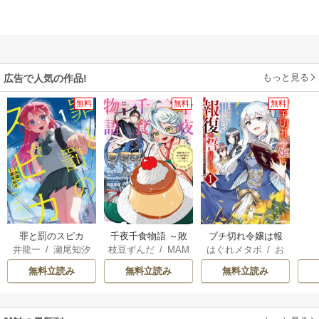
もっと見る
広告で人気の作品!
無料
無料
無料
罪と罰のスピカ
千夜千食物語 ～敗
ブチ切れ令嬢は報
井龍一
/
瀬尾知汐
枝豆ずんだ
/
MAM
はぐれメタボ
/
お
国の姫ですが氷の
復を誓いました。
AKOTO
/
鴉羽凛燈
おのいも
/
昌未
皇子殿下がどうも
無料立読み
無料立読み
無料立読み
溺愛してくれてい
ます～