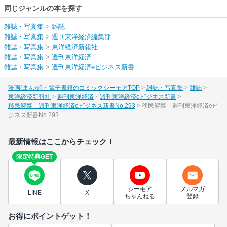
同じジャンルの本を探す
雑誌・写真集
>
雑誌
雑誌・写真集
>
週刊東洋経済編集部
雑誌・写真集
>
東洋経済新報社
雑誌・写真集
>
週刊東洋経済
雑誌・写真集
>
週刊東洋経済eビジネス新書
漫画(まんが)・電子書籍のコミックシーモアTOP
雑誌・写真集
雑誌
東洋経済新報社
週刊東洋経済
週刊東洋経済eビジネス新書
移民解禁―週刊東洋経済eビジネス新書No.293
移民解禁―週刊東洋経済eビ
ジネス新書No.293
最新情報はここからチェック！
限定特典GET
シーモア
メルマガ
LINE
X
ちゃんねる
登録
お得にポイントゲット！