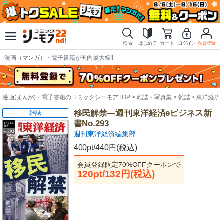
検索
はじめて
カート
ログイン
会員登録
漫画（マンガ）・電子書籍が国内最大級!!
漫画(まんが)・電子書籍のコミックシーモアTOP
雑誌・写真集
雑誌
東洋経済
移民解禁―週刊東洋経済eビジネス新
雑誌
書No.293
週刊東洋経済編集部
400pt/440円(税込)
会員登録限定70%OFFクーポンで
120pt/132円(税込)