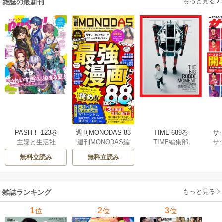
もっと見る
雑誌の最新刊
PASH！ 123巻
TIME 689巻
週刊MONODAS 83
サ
主婦と生活社
TIME編集部
週刊MONODAS編
サ
巻
集部
無料立読み
無料立読み
もっと見る
雑誌ランキング
1
2
3
位
位
位