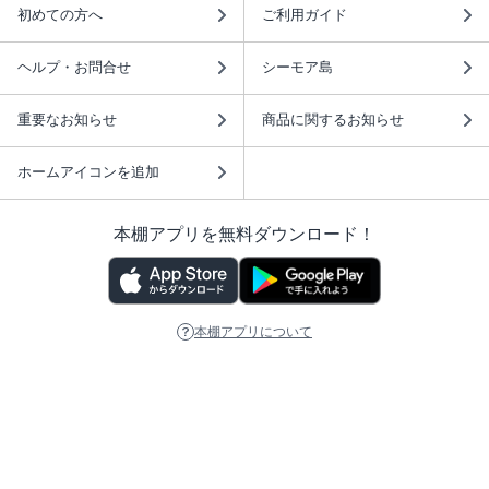
初めての方へ
ご利用ガイド
ヘルプ・お問合せ
シーモア島
重要なお知らせ
商品に関するお知らせ
ホームアイコンを追加
本棚アプリを無料ダウンロード！
本棚アプリについて
このサイトについて
推奨環境
利用規約
ISBN検索
プライバシーポリシー
情報セキュリティーポリシー
特定商取引法に基づく表示
安心してお使いいただくために
ABJマークは、この電子書店・電子書籍配信サービスが、 著作権者からコンテ
ンツ使用許諾を得た正規版配信サービスであることを示す登録商標（登録番号
第6091713号）です。 詳しくは［ABJマーク］または［電子出版制作・流通協