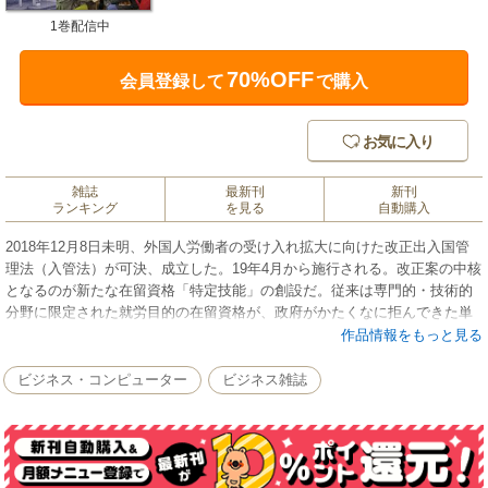
1巻配信中
70%OFF
会員登録して
で購入
お気に入り
雑誌
最新刊
新刊
ランキング
を見る
自動購入
2018年12月8日未明、外国人労働者の受け入れ拡大に向けた改正出入国管
理法（入管法）が可決、成立した。19年4月から施行される。改正案の中核
となるのが新たな在留資格「特定技能」の創設だ。従来は専門的・技術的
分野に限定された就労目的の在留資格が、政府がかたくなに拒んできた単
純労働の外国人を正面から受け入れることになる。
作品情報をもっと見る
少子高齢化を背景に、日本は単純労働の外国人受け入れへと大転換し、事
実上の移民解禁へ舵を切った日本。経済、社会への影響はどうなるのか。
ビジネス・コンピューター
ビジネス雑誌
台湾、シンガポール、韓国、米国の姿とあわせ最前線の現状と問題点を追
った。
本誌は『週刊東洋経済』2019年1月12日号掲載の30ページ分を電子化した
ものです。