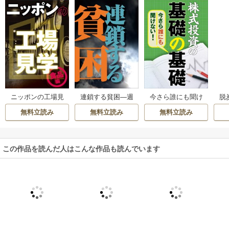
ニッポンの工場見
連鎖する貧困―週
今さら誰にも聞け
脱
学【食品編】 身近
刊東洋経済eビジネ
ない株式投資の基
刊
無料立読み
無料立読み
無料立読み
な食品のワクワク
ス新書No.266
礎の基礎―週刊東
工場―週刊東洋経
洋経済eビジネス新
済eビジネス新書N
書No.02
o.113
この作品を読んだ人はこんな作品も読んでいます