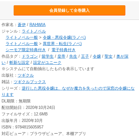
会員登録して全巻購入
作家名：
蒼伊
/
RAHWIA
ジャンル：
ライトノベル
ライトノベル一般
>
令嬢・悪役令嬢(ラノベ)
ライトノベル一般
>
異世界・転生(ラノベ)
シーモア限定特典付き
/
電子特典付き
作品タグ：
ドラゴン
/
留学生
/
皇帝
/
先生
/
王子
/
令嬢
/
聖女
/
奥が深
い
/
斬新な設定
/
設定がユニーク
※システムにて自動抽出したものを表示しています
出版社：
ツギクル
雑誌：
ツギクルブックス
シリーズ：
逆行した悪役令嬢は、なぜか魔力を失ったので深窓の令嬢にな
ります
DL期限：無期限
配信開始日：2020年10月24日
ファイルサイズ：12.6MB
出版年月：2020年10月
ISBN：9784815605957
対応ビューア：ブラウザビューア、本棚アプリ