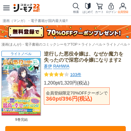
検索
はじめて
カート
ログイン
会員登録
漫画（マンガ）・電子書籍が国内最大級!!
漫画(まんが)・電子書籍のコミックシーモアTOP
ライトノベル
ライトノベル
逆行した悪役令嬢は、なぜか魔力を
ライトノベル
失ったので深窓の令嬢になります2
蒼伊
RAHWIA
103件
1,200pt/1,320円(税込)
会員登録限定70%OFFクーポンで
360pt/396円(税込)
9巻完結