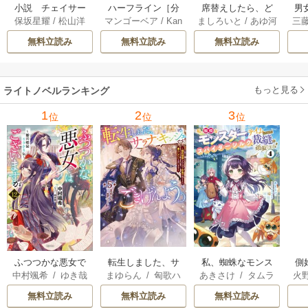
小説 チェイサー
席替えしたら、ど
男
ハーフライン［分
保坂星耀
/
松山洋
ましろいと
/
あゆ河
三
マンゴーベア
/
Kan
ゲームW 13巻
うやら後ろの男が
で
冊版] 56巻
apy
/
加藤智子
俺のこと好きらし
れる
無料立読み
無料立読み
無料立読み
い 2巻
もっと見る
ライトノベルランキング
1
2
3
位
位
位
転生しました、サ
私、蜘蛛なモンス
側
ふつつかな悪女で
まゆらん
/
匈歌ハ
あきさけ
/
タムラ
火
中村颯希
/
ゆき哉
ラナ・キンジェで
ターをテイムした
はございますが
トリ
ヨウ
す。ごきげんよ
ので、スパイダー
無料立読み
無料立読み
無料立読み
う。
シルクで裁縫を頑