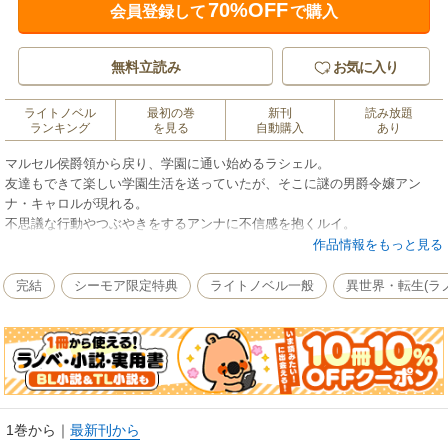
70%OFF
会員登録して
で購入
無料立読み
お気に入り
ライトノベル
最初の巻
新刊
読み放題
ランキング
を見る
自動購入
あり
マルセル侯爵領から戻り、学園に通い始めるラシェル。
友達もできて楽しい学園生活を送っていたが、そこに謎の男爵令嬢アン
ナ・キャロルが現れる。
不思議な行動やつぶやきをするアンナに不信感を抱くルイ。
その不信感は、やがて現実のものとなり――。
作品情報をもっと見る
悪役令嬢が精霊と共に未来を変える、異世界ハッピーファンタジー、第二
完結
シーモア限定特典
ライトノベル一般
異世界・転生(ラ
弾！
1巻から
｜
最新刊から