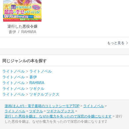
逆行した悪役令嬢
蒼伊
/
RAHWIA
は、なぜか魔力を失
ったので深窓の令嬢
もっと見る
になります
同じジャンルの本を探す
ライトノベル
>
ライトノベル
ライトノベル
>
蒼伊
ライトノベル
>
RAHWIA
ライトノベル
>
ツギクル
ライトノベル
>
ツギクルブックス
漫画(まんが)・電子書籍のコミックシーモアTOP
ライトノベル
ライトノベル
ツギクル
ツギクルブックス
逆行した悪役令嬢は、なぜか魔力を失ったので深窓の令嬢になります
逆行
した悪役令嬢は、なぜか魔力を失ったので深窓の令嬢になります2