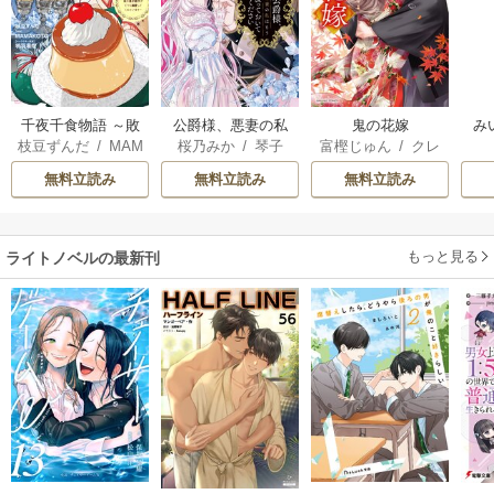
千夜千食物語 ～敗
公爵様、悪妻の私
鬼の花嫁
み
枝豆ずんだ
/
MAM
桜乃みか
/
琴子
富樫じゅん
/
クレ
国の姫ですが氷の
はもう放っておい
AKOTO
/
鴉羽凛燈
ハ
皇子殿下がどうも
てください
無料立読み
無料立読み
無料立読み
溺愛してくれてい
ます～
もっと見る
ライトノベルの最新刊