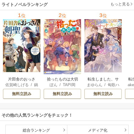
もっと見る
ライトノベルランキング
1
2
3
位
位
位
片田舎のおっさ
拾ったものは大切
転生しました、サ
転
佐賀崎しげる
/
鍋
ぽん
/
TAPI岡
まゆらん
/
匈歌ハ
ake
ん、剣聖になる
にしましょう ～子
ラナ・キンジェで
帝
島テツヒロ
トリ
～ただの田舎の剣
狼に気に入られた
す。ごきげんよ
る
無料立読み
無料立読み
無料立読み
術師範だったの
男の転移物語～
う。
に、大成した弟子
たちが俺を放って
その他の人気ランキングをチェック！
くれない件～
総合ランキング
メディア化