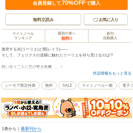
70%OFF
会員登録して
で購入
無料立読み
お気に入り
最初の巻へ
ライトノベル
新刊
ランキング
無料!!
自動購入
激突する光(リーリエ)と闇(レイラ)――
そして、フェリクスの逆鱗に触れたリーリエを待ち受けるのは!?
想い合う二人に忍び寄る危機……！
王城で初めて二人きりの夜を過ごしたレイラとフェリクス。翌日、いつも
作品情報をもっと見る
通り医務室にいたレイラの元をある男子生徒が訪れる。ルナによると彼は
光の精霊、つまりリーリエの精霊だという。一方、魔術師・クリムゾンに
シーモア限定特典
無料
SALE
ライトノベル一般
電子コ
関してある事実を知ったフェリクスは、レイラの身を案じて彼女を王城の
自室に住まわせることに。二人で過ごす二度目の夜、互いの想いがついに
溢れ出す……。二人の距離が縮まるなか、拘束されていたはずのリーリエ
に異変が??
※本コンテンツには、コミックシーモア限定特典が付与されています
1巻から
｜
最新刊から