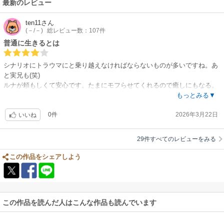
最新のレビュー
ten11
さん
(－/－)
総レビュー数：107件
普通に生きるとは
シナリオにトラウマにと乗り越えなければならないものが多いですね。あ
と実兄も(笑)
ルナが頼もしくて安心です。たまにモフらせてくれるので癒しにもなる。
主人公を自分の側に置きたいと思う人が多くて、王子様は大変そうです
もっとみる▼
ね。がんばってください。
0件
2026年3月22日
リーリエは自分の頭の中が世界の全てなのでしょうかね。魔物の方がマシ
いいね
というほどに気色が悪いです。
29件すべてのレビューをみる
この作品をシェアしよう
この作品を読んだ人はこんな作品も読んでいます