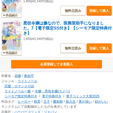
1,400pt/1,540円(税込)
無料立読み
登録して購入
作品紹介
悪役令嬢は嫌なので、医務室助手になりまし
た。7【電子限定SS付き】【シーモア限定特典付
き】
1,400pt/1,540円(税込)
無料立読み
登録して購入
作品紹介
会員登録して全巻購入
作家名：
花煉
/
東由宇
ジャンル：
ライトノベル
恋愛・ロマンス小説
ライトノベル一般
>
令嬢・悪役令嬢(ラノベ)
シーモア限定特典付き
/
電子特典付き
/
電子コミック大賞2025
作品タグ：
ヒーロー
/
精霊
/
王子
/
魔術師
/
新入生
/
奥が深い
/
顔がいい
※システムにて自動抽出したものを表示しています
出版社：
ハーパーコリンズ・ジャパン