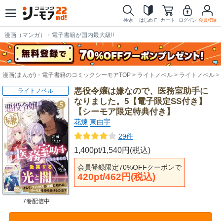
検索
はじめて
カート
ログイン
会員登録
漫画（マンガ）・電子書籍が国内最大級!!
漫画(まんが)・電子書籍のコミックシーモアTOP
ライトノベル
ライトノベル
悪役令嬢は嫌なので、医務室助手に
ライトノベル
なりました。5【電子限定SS付き】
【シーモア限定特典付き】
花煉
東由宇
29件
1,400pt/1,540円(税込)
会員登録限定70%OFFクーポンで
420pt/462円(税込)
7巻配信中