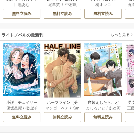
目黒あむ
尾羊英
/
中村颯
橘オレコ
唐
ん
はございますが ～
は
希
/
ゆき哉
雛宮蝶鼠とりかえ
無料立読み
無料立読み
無料立読み
伝～
もっと見る
ライトノベルの最新刊
小説 チェイサー
席替えしたら、ど
男
ハーフライン［分
保坂星耀
/
松山洋
ましろいと
/
あゆ河
三
マンゴーベア
/
Kan
ゲームW 13巻
うやら後ろの男が
で
冊版] 56巻
apy
/
加藤智子
俺のこと好きらし
れる
無料立読み
無料立読み
無料立読み
い 2巻