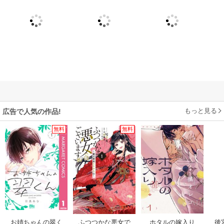
もっと見る
広告で人気の作品!
無料
無料
お姉ちゃんの翠く
ふつつかな悪女で
ホタルの嫁入り
後