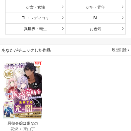
少女・女性
少年・青年
TL・レディコミ
BL
異世界・転生
お色気
履歴削除
あなたがチェックした作品
無料
悪役令嬢は嫌なの
花煉
/
東由宇
で、医務室助手にな