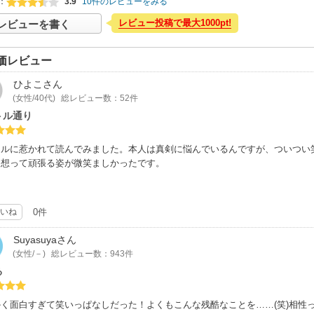
：
3.9
10件のレビューをみる
レビュー投稿で最大1000pt!
レビューを書く
価レビュー
ひよこ
さん
(女性/40代)
総レビュー数：52件
トル通り
トルに惹かれて読んでみました。本人は真剣に悩んでいるんですが、ついつい
に想って頑張る姿が微笑ましかったです。
いね
0件
Suyasuya
さん
(女性/－)
総レビュー数：943件
る
く面白すぎて笑いっぱなしだった！よくもこんな残酷なことを……(笑)相性