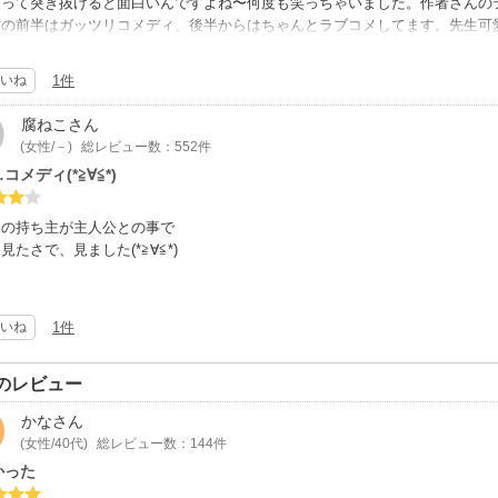
タって突き抜けると面白いんですよね〜何度も笑っちゃいました。作者さんの
作の前半はガッツリコメディ、後半からはちゃんとラブコメしてます。先生可
いうタイプのオヤジ受けスキーなのでより楽しかったです。
ーーでも良い個人的嗜好の話ですが、先生同士の話はカプ逆が良かったナー。
いね
1件
腐ねこ
さん
(女性/－)
総レビュー数：552件
コメディ(*≧∀≦*)
ンの持ち主が主人公との事で
見たさで、見ました(*≧∀≦*)
ディもありつつ
と恋愛ものです～(*´∀｀)
いね
1件
二人はある意味最高の運命の
CPですよね～＼(^o^)／
のレビュー
かな
さん
ンの彼が医者のおじさま大好きで
(女性/40代)
総レビュー数：144件
一生懸命頑張っていたのは
かった
たです＼(^o^)／