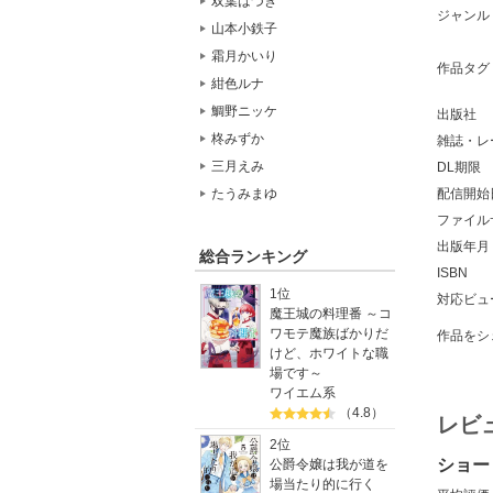
双葉はづき
ジャンル
山本小鉄子
霜月かいり
作品タグ
紺色ルナ
鯛野ニッケ
出版社
柊みずか
雑誌・レ
三月えみ
DL期限
たうみまゆ
配信開始
ファイル
出版年月
総合ランキング
ISBN
1位
対応ビュ
魔王城の料理番 ～コ
ワモテ魔族ばかりだ
作品をシ
けど、ホワイトな職
場です～
ワイエム系
（4.8）
レビ
2位
ショー
公爵令嬢は我が道を
場当たり的に行く