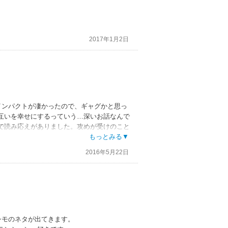
2017年1月2日
インパクトが凄かったので、ギャグかと思っ
互いを幸せにするっていう…深いお話なんで
で読み応えがありました。攻めが受けのこと
。おじさま受がOKだったら、とっても美味
もっとみる▼
後に不思議な清涼感がありました。チ◯コに
2016年5月22日
い。面白かったです。
特に感想はないです。
シモのネタが出てきます。