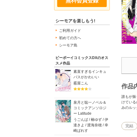
無料会員登録
シーモアを楽しもう!
ご利用ガイド
初めての方へ
シーモア島
ビーボーイコミックスDXのオス
スメ作品
素直すぎるインキュ
バスがかわいい
霰屋こん
作品
誰もが振
けている
泉月と聡一ノベル＆
みのルッ
コミックアンソロジ
ー Latitude
うごんば / 椿ゆず / 伊
達きよ / 渡海奈穂 / 幸
完結
崎ぱれす