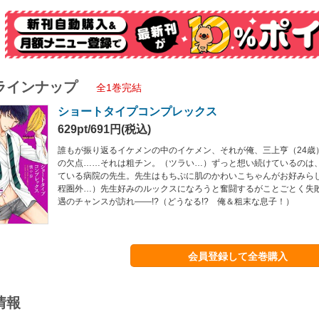
ラインナップ
全1巻完結
ショートタイプコンプレックス
629pt/691円(税込)
誰もが振り返るイケメンの中のイケメン、それが俺、三上亨（24歳
の欠点……それは粗チン。（ツラい…）ずっと想い続けているのは
ている病院の先生。先生はもちぷに肌のかわいこちゃんがお好みら
程圏外…）先生好みのルックスになろうと奮闘するがことごとく失
遇のチャンスが訪れ――!?（どうなる!? 俺＆粗末な息子！）
会員登録して全巻購入
情報