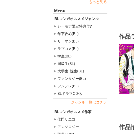
もっと見る
Menu
BLマンガオススメジャンル
シーモア限定特典付き
年下攻め(BL)
作品
リーマン(BL)
ラブコメ(BL)
学生(BL)
同級生(BL)
大学生･院生(BL)
ファンタジー(BL)
ツンデレ(BL)
BLドラマCD化
ジャンル一覧はコチラ
BLマンガオススメ作家
佳門サエコ
作品
アンソロジー