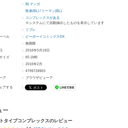
：
BLマンガ
医者(BL)
/
リーマン(BL)
：
コンプレックスがある
※システムにて自動抽出したものを表示しています
：
リブレ
ーベル
：
ビーボーイコミックスDX
：
無期限
日
：
2016年5月19日
サイズ
：
65.1MB
：
2016年2月
：
4799728903
ーア
：
ブラウザビューア
ェアする
：
ュー
トタイプコンプレックスのレビュー