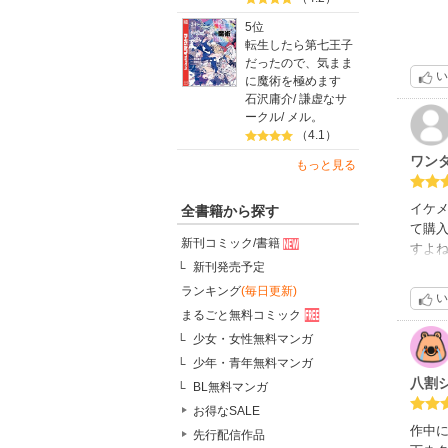
5位
転生したら第七王子
だったので、気まま
い
に魔術を極めます
石沢庸介
/
謙虚なサ
ークル
/
メル。
（4.1）
ワン
もっと見る
イケ
全書籍から探す
て購
新刊コミック/書籍
すよ
新刊発売予定
を小
しく
ランキング
(毎日更新)
い
後光
まるごと無料コミック
他に
少女・女性無料マンガ
少年・青年無料マンガ
八割シ
BL無料マンガ
お得なSALE
作中
先行配信作品