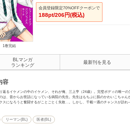
会員登録限定70%OFFクーポンで
188pt/206円(税込)
1巻完結
BLマンガ
最新刊を見る
ランキング
内容
り返るイケメンの中のイケメン、それが俺、三上亨（24歳）。完璧ボディの唯一の
のは、昔からお世話になっている病院の先生。先生はもちぷに肌のかわいこちゃん
クスになろうと奮闘するがことごとく失敗…。しかし、千載一遇のチャンスが訪れ――
リーマン(BL)
医者(BL)