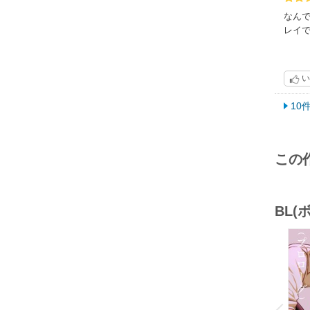
奇跡
なん
レイ
他の
可愛
まぁま
い
10
この
BL
o
v