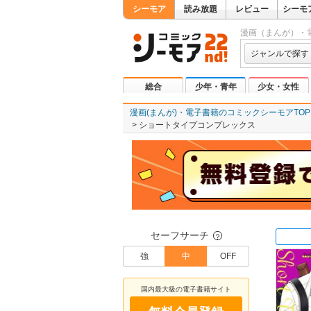
シーモア
読み放題
レビュー
シーモ
漫画（まんが）・
ジャンルで探す
総合
少年・青年
少女・女性
漫画(まんが)・電子書籍のコミックシーモアTOP
ショートタイプコンプレックス
セーフサーチ
？
強
中
OFF
国内最大級の電子書籍サイト