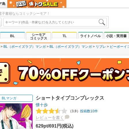
ア島
電子書籍ならコミックシーモア！
シーモア
BL
TL
ライトノベル
小説・実用書
コミックス
BL（ボーイズラブ）マンガ
BL（ボーイズラブ）マンガ
リブレ
ビーボーイ
ショートタイプコンプレックス
BLマンガ
懐十歩
（3.9）
投稿数10件
レビューを書く
629pt/691円(税込)