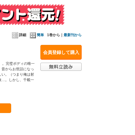
詳細
簡単
1巻から｜
最新刊から
会員登録して購入
）。完璧ボディの唯一
、昔からお世話になっ
しい。（つまり俺は射
敗…。しかし、千載一