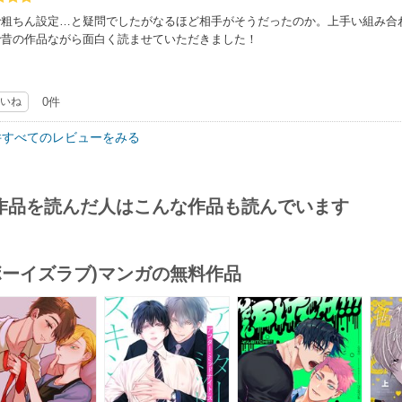
の１本←に笑いましたw
で粗ちん設定…と疑問でしたがなるほど相手がそうだったのか。上手い組み合
で昔の作品ながら面白く読ませていただきました！
２本の短編も、
さと切なさありで
ぁでした♪
いね
0件
件すべてのレビューをみる
作品を読んだ人はこんな作品も読んでいます
(ボーイズラブ)マンガの無料作品
s