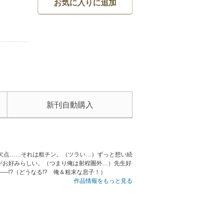
お気に入りに追加
新刊自動購入
欠点……それは粗チン。（ツラい…）ずっと想い続
がお好みらしい。（つまり俺は射程圏外…）先生好
!?（どうなる!? 俺＆粗末な息子！）
作品情報をもっと見る