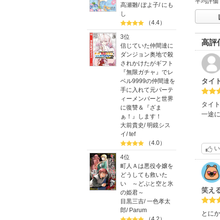
平均評価
高瀬雛
/
ぽよ子
/
にも
し
（4.4）
3位
高評
信じていた仲間達に
ダンジョン奥地で殺
されかけたがギフト
『無限ガチャ』でレ
タイ
ベル9999の仲間達を
手に入れて元パーテ
ィーメンバーと世界
タイ
に復讐＆『ざま
一途
ぁ！』します！
大前貴史
/
明鏡シス
イ
/
tef
（4.0）
い
4位
町人Ａは悪役令嬢を
どうしても救いた
い ～どぶと空と氷
笑え
の姫君～
目黒三吉
/
一色孝太
郎
/
Parum
とにか
（4.2）