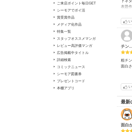
下ネ
ご来店ポイント毎日GET
表題
シーモアでポイ活
ああ
賞受賞作品
どー
い
メディア化作品
特集一覧
スタッフオススメマンガ
レビュー高評価マンガ
チン…
広告掲載中タイトル
詳細検索
粗チ
面白さ
コミックニュース
シーモア図書券
コメ
プレゼントコード
きちん
い
本棚アプリ
この
ベスト
最新
粗チ
常に
面白
良かっ