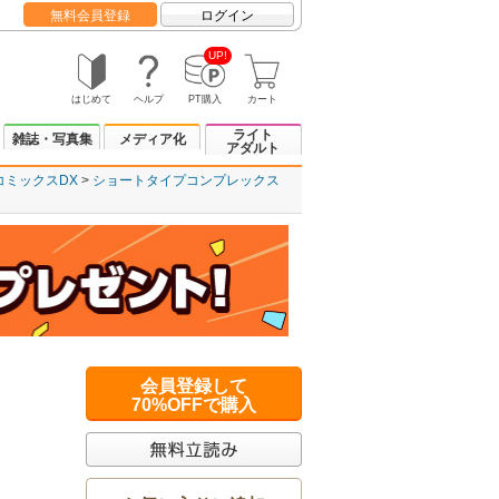
無料会員登録
ログイン
UP!
はじめて
ヘルプ
PT購入
カート
ライト
雑誌・写真集
メディア化
アダルト
コミックスDX
ショートタイプコンプレックス
会員登録して
70%OFFで購入