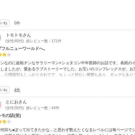
いね
0件
トモトモ
さん
(女性/40代)
総レビュー数：171件
ダフルニューワールドへ。
メンなのに超粗チンなサラリーマン×ショタコン中年医師のお話です。表紙の
入しましたが、愛あるラブストーリーでした。お互いのコンプレックスが、お
ね。心理描写もしっかりされてて、ちょっと切ない展開もあり、ギャグもあり
さい時から大好きで、どんなに冷たくされても頑張る姿が微笑ましかったです
読めると思います。エロもあります。最初から最後までチ◯コの話ですが、読
いね
4件
が射していた（笑）「オンリーチ◯チン」とか名言でした。攻めがおバカ可愛
2つのお話が入っていましたが、そちらはあんまり私の好みじゃなかったので
とにお
さん
(女性/30代)
総レビュー数：44件
モの話(笑)
に何回ち●ぽって出てきたかな…と思わず数えたくなるレベルには毎ページで