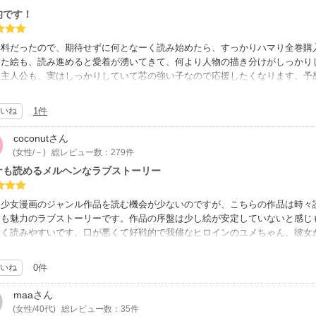
的です！
無料だったので、期待せずに何となーく読み始めたら、すっかりハマり全巻購
てた絵も、読み進めると愛着が湧いてきて、何より人物の描き分けがしっかり
た主人公も、実はしっかりしていて芯の強い子なので応援したくなります。予
で、いい意味で何度も裏切られます！魔女くんの切ない過去を知ってから１巻
愛すべきキャラばかりで、３巻で終わってしまうのは寂しいですが、きっちり
いね
1件
的でロマンティックな言葉が何度も出てきて、心に留めておきたいと思いました
coconut
さん
(女性/－)
総レビュー数：279件
ナも読めるメルヘンなラブストーリー
は少女漫画のジャンル作品を読む機会が少ないのですが、こちらの作品は時々
トも魅力のラブストーリーです。作品の序盤は少し絵が安定していないと感じ
良く読みやすいです。口が悪くて好戦的で我儘なヒロインのユメちゃん。彼女
れません。しかし読んでいく内にユメちゃんを理解していく内に大好きになり
持ち味と内なる芯の強さもあり個々魅力的です。初めて誰かを好きになり、そ
いね
0件
ふれる作品です。
maa
さん
(女性/40代)
総レビュー数：35件