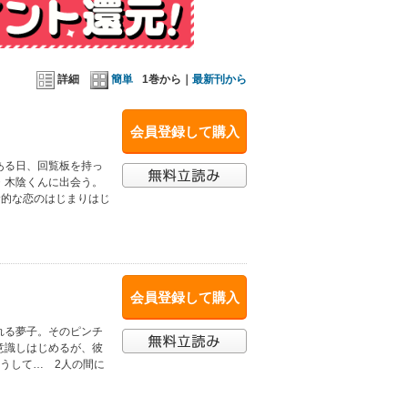
詳細
簡単
1巻から｜
最新刊から
会員登録して購入
ある日、回覧板を持っ
・木陰くんに出会う。
命的な恋のはじまりはじ
会員登録して購入
れる夢子。そのピンチ
意識しはじめるが、彼
うして… 2人の間に