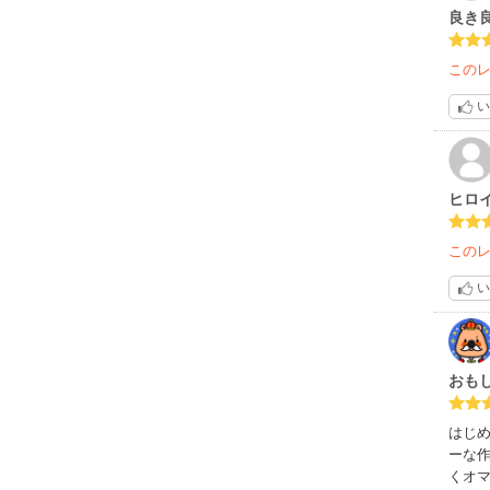
良き
この
い
ヒロ
この
い
おも
はじ
ーな
くオマ