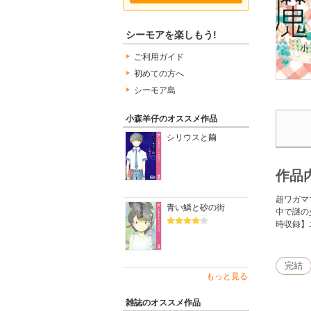
シーモアを楽しもう!
ご利用ガイド
初めての方へ
シーモア島
小森羊仔のオススメ作品
シリウスと繭
作品
超ワガマ
青い鱗と砂の街
中で謎の
時収録】
完結
もっと見る
雑誌のオススメ作品