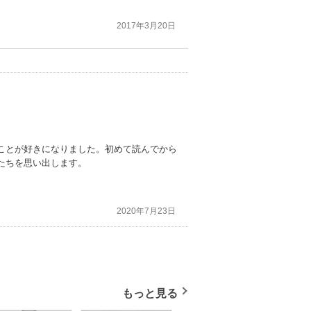
2017年3月20日
ことが好きになりました。初めて読んでから
たちを思い出します。
2020年7月23日
もっと見る