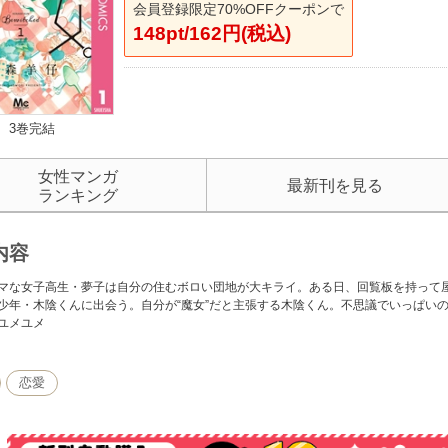
会員登録限定70%OFFクーポンで
148pt/162円(税込)
3巻完結
女性マンガ
最新刊を見る
ランキング
内容
マな女子高生・夢子は自分の住むボロい団地が大キライ。ある日、回覧板を持って
少年・木陰くんに出会う。自分が“魔女”だと主張する木陰くん。不思議でいっぱい
ユメユメ
恋愛