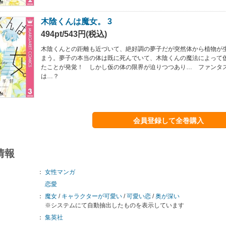
木陰くんは魔女。 3
494pt/543円(税込)
木陰くんとの距離も近づいて、絶好調の夢子だが突然体から植物が
まう。夢子の本当の体は既に死んでいて、木陰くんの魔法によって
たことが発覚！ しかし仮の体の限界が迫りつつあり… ファンタ
は…？
会員登録して全巻購入
情報
：
女性マンガ
恋愛
：
魔女
/
キャラクターが可愛い
/
可愛い恋
/
奥が深い
※システムにて自動抽出したものを表示しています
：
集英社