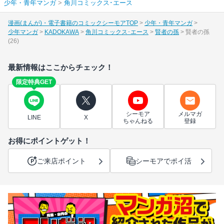
少年・青年マンガ
>
角川コミックス･エース
漫画(まんが)・電子書籍のコミックシーモアTOP
少年・青年マンガ
少年マンガ
KADOKAWA
角川コミックス･エース
賢者の孫
賢者の孫
(26)
最新情報はここからチェック！
限定特典GET
シーモア
メルマガ
LINE
X
ちゃんねる
登録
お得にポイントゲット！
ご来店ポイント
シーモアでポイ活