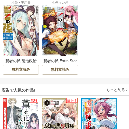
小説・実用書
少年マンガ
賢者の孫 菊池政治
賢者の孫 Extra Stor
画集
y
無料立読み
無料立読み
もっと見る
広告で人気の作品!
無料
値下げ