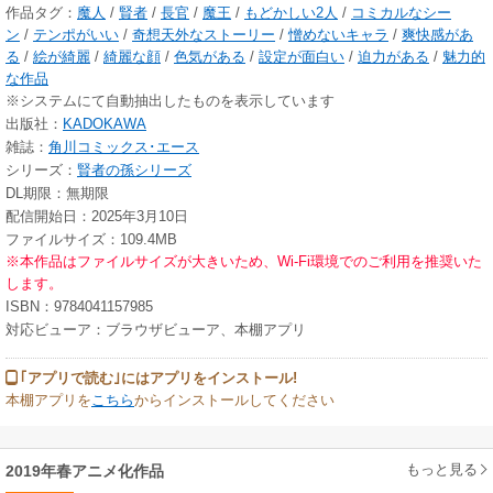
作品タグ：
魔人
/
賢者
/
長官
/
魔王
/
もどかしい2人
/
コミカルなシー
ン
/
テンポがいい
/
奇想天外なストーリー
/
憎めないキャラ
/
爽快感があ
る
/
絵が綺麗
/
綺麗な顔
/
色気がある
/
設定が面白い
/
迫力がある
/
魅力的
な作品
※システムにて自動抽出したものを表示しています
出版社：
KADOKAWA
雑誌：
角川コミックス･エース
シリーズ：
賢者の孫シリーズ
DL期限：無期限
配信開始日：2025年3月10日
ファイルサイズ：109.4MB
※本作品はファイルサイズが大きいため、Wi-Fi環境でのご利用を推奨いた
します。
ISBN：9784041157985
対応ビューア：ブラウザビューア、本棚アプリ
｢アプリで読む｣にはアプリをインストール!
本棚アプリを
こちら
からインストールしてください
もっと見る
2019年春アニメ化作品