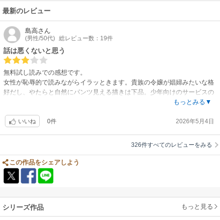
く成長することができないまま話が進むところは残念だが、ファンタジー
最新のレビュー
なのだから何をやっても許されるしピンチになっても大丈夫！一目惚れの
少女とイチャイチャ学園ライフを満喫する彼の暮らしを追ってみる。
島高
さん
(男性/50代)
総レビュー数：19件
話は悪くないと思う
無料試し読みでの感想です。
女性が恥辱的で読みながらイラッときます。貴族の令嬢が娼婦みたいな格
好だし、やたらと自然にパンツ見える描きは下品。少年向けのサービスの
つもりが品の無い作品になってしまっている。話は悪くないと思いますか
もっとみる▼
ら、もう少しエロ描写はスマートになると良いですね。
0件
2026年5月4日
いいね
326件すべてのレビューをみる
この作品をシェアしよう
もっと見る
シリーズ作品