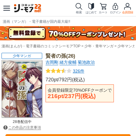
検索
はじめて
カート
ログイン
会員登録
漫画（マンガ）・電子書籍が国内最大級!!
漫画(まんが)・電子書籍のコミックシーモアTOP
少年・青年マンガ
少年マンガ
賢者の孫(26)
少年マンガ
吉岡剛
緒方俊輔
菊池政治
326件
720pt/792円(税込)
会員登録限定70%OFFクーポンで
216pt/237円(税込)
28巻配信中
この作品の注意事項