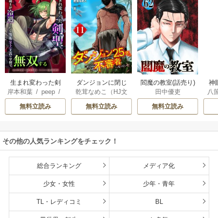
生まれ変わった剣
ダンジョンに閉じ
神
閻魔の教室(話売り)
岸本和葉
/
peep
/
乾茸なめこ（HJ文
八
田中優吏
聖、剣士が冷遇さ
込められて25年。
染野静也
/
桑島黎
庫／ホビージャパ
れる魔術至上主義
救出されたときに
無料立読み
無料立読み
無料立読み
音
/
taskey STUDI
ン刊）
/
御手洗太
の学園で無双する
は立派な不審者に
O
陽
/
芝
なっていた【分冊
版】
その他の人気ランキングをチェック！
総合ランキング
メディア化
少女・女性
少年・青年
TL・レディコミ
BL