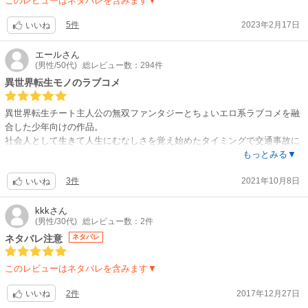
このレビューはネタバレを含みます▼
シリーズ構成:髙橋龍也 / キャラクターデザイン:澤入祐樹 / 美術監督:三宅
昌和 / 色彩設計:重冨英里 / 撮影監督:佐藤敦 / 編集:瀧川三智 / 音響監督:土
5件
2023年2月17日
いいね
屋雅紀 / 音響制作:グロービジョン / 音楽:大谷幸 / 音楽制作:エイベックス・
ピクチャーズ
エール
さん
【音楽】
(男性/50代)
総レビュー数：294件
OP:i☆Ris「アルティメット☆MAGIC」 / ED:吉七味。「圧倒的 Vivid
異世界転生モノのラブコメ
Days」
異世界転生チート主人公の無双ファンタジーとちょいエロ系ラブコメを融
合した少年向けの作品。
社会人として生きて人生にむなしさを覚え始めたタイミングで交通事故に
遭い命を落とした主人公が前世の記憶を持ったまま赤児に転生したら、俺
もっとみる▼
つえー！俺すげー！俺モテモテ！ドヤっ！を何度もできた！っていうコメ
3件
2021年10月8日
ディー笑
いいね
転生した赤児の魔法素質がチート！ 転生先の生育環境がチート！ 周囲の
kkk
さん
(男性/30代)
総レビュー数：2件
温情っぷりがチート！チートっぷりが突き抜けている！
ネタバレ注意
ネタバレ
2巻では魔人化した？かも？という理由だけで誰にも何の実害も与えてい
ない学友をいきなり殺害したのに一切のお咎めなしどころか「魔人を討伐
このレビューはネタバレを含みます▼
した」と一躍英雄扱い！？
2件
2017年12月27日
いいね
周囲の可笑しな温情に許されるから本人は自覚できずに人間的にはまった