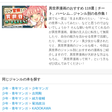
異世界漫画のおすすめ 119選｜チー
ト、ハーレム…ジャンル別の名作集！
誰でも一度は「生まれ変わりたい」「ゲーム
の世界へ入ってみたい」などと思うのではな
いでしょうか？ そんな願いを叶えてくれるの
が異世界漫画。最強の主人公に転生して無双
したり、自分の能力を活かせる世界で活躍し
たり、時にはイケメン・美少女から愛された
りと、異世界漫画のジャンルも様々。今回は
異世界のジャンル別におすすめの漫画をご紹
介しますので、異世界漫画が大好きな方はも
ちろん、「異世界漫画って何？」という方も
ぜひ読んでみてください！
同じジャンルの本を探す
少年・青年マンガ
>
少年マンガ
少年・青年マンガ
>
吉岡剛
少年・青年マンガ
>
緒方俊輔
少年・青年マンガ
>
菊池政治
少年・青年マンガ
>
KADOKAWA