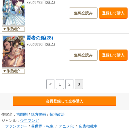
720pt/792円(税込)
無料立読み
登録して購入
作品紹介
賢者の孫(28)
760pt/836円(税込)
無料立読み
登録して購入
作品紹介
<
1
2
3
会員登録して全巻購入
作家名：
吉岡剛
/
緒方俊輔
/
菊池政治
ジャンル：
少年マンガ
ファンタジー
/
異世界・転生
/
アニメ化
/
広告掲載中