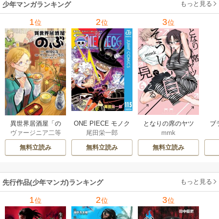
もっと見る
少年マンガランキング
1
2
3
位
位
位
異世界居酒屋「の
ONE PIECE モノク
となりの席のヤツ
ブ
ヴァージニア二等
尾田栄一郎
mmk
ぶ」
ロ版
がそういう目で見
兵
/
蝉川夏哉
/
転
てくる
無料立読み
無料立読み
無料立読み
もっと見る
先行作品(少年マンガ)ランキング
1
2
3
位
位
位