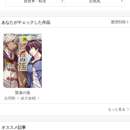
異世界・転生
お色気
履歴削除
あなたがチェックした作品
賢者の孫
吉岡剛
/
緒方俊輔
/
菊池政治
もっと見る
オススメ記事