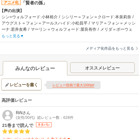
アニメ化
「賢者の孫」
【声の出演】
シン=ウォルフォード:小林裕介 / シシリー＝フォン＝クロード:本泉莉奈 /
アウグスト＝フォン＝アールスハイド:小松昌平 / マリア＝フォン＝メッシ
ーナ:若井友希 / マーリン＝ウォルフォード:屋良有作 / メリダ＝ボーウェ
ン:高島雅羅 / オリバー=シュトローム:森川智之 / ミランダ=フォーレス:吉
もっと見る
七味。 / メイ＝フォン＝アールスハイド:雛乃木まや
【あらすじ】
メディア化作品をもっと見る
現代日本で働いていた青年は交通事故にあったことをきっかけに、赤ん坊
として異世界へ転生！！ 賢者と呼ばれる男に拾われ、魔法を教わりなが
ら「賢者の孫」として育っていく。その孫の名は……「シン」！ シンは
オススメレビュー
みんなのレビュー
前世の記憶と賢者から教わった魔法で誰もが驚く「規格外」な強さを身に
付けていく。15年が経ち、その成長を喜んでいたのも束の間、賢者から衝
レビューを書く
撃的な言葉が明かされるーーー。「あ、常識教えるの忘れとった！」。魔
レビュー投稿で最大1000pt!
法ばかりでこの世界のことを知らなかったシンは、常識と友達を得るため
高等魔法学院へ入学することにーーーー！
高評価レビュー
【制作会社】
SILVER LINK.
RiN
さん
【スタッフ情報】
(女性/30代)
総レビュー数：628件
原作:吉岡剛（「ファミ通文庫」KADOKAWA刊） / キャラクター原案:菊池
21巻まで読んで
ネタバレ
政治、緒方俊輔
監督:田村正文