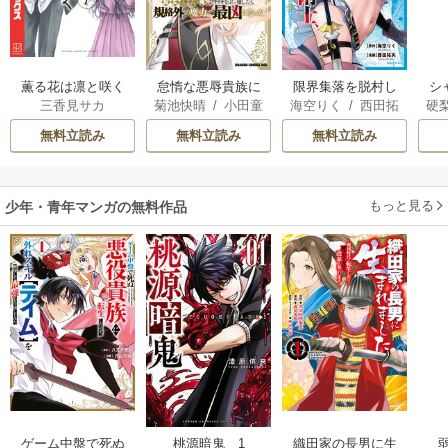
薫る花は凛と咲く
怠惰な悪辱貴族に
限界集落を脱村し
シ
三香見サカ
菊池快晴
/
小田童
海空りく
/
西田拓
硬
転生した俺、シナ
た錬金術士、都会
馬
/
桑島黎音
矢
リオをぶっ壊した
で“最強”なのがバレ
無料立読み
無料立読み
無料立読み
ら規格外の魔力で
まくる。～老害ど
最凶になった
もにはいい加減愛
想が尽きました～
もっと見る
少年・青年マンガの無料作品
ゲーム中盤で死ぬ
桃源暗鬼 1
織田家の長男に生