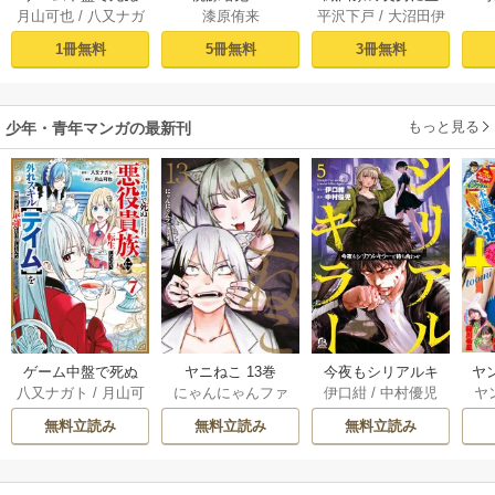
月山可也
/
八又ナガ
漆原侑来
平沢下戸
/
大沼田伊
悪役貴族に転生し
まれました～戦国
ト
勢彦
/
逸見兎歌
たので、外れスキ
時代に転生したけ
1冊無料
5冊無料
3冊無料
ル【テイム】を駆
ど、死にたくない
使して最強を目指
ので改革を起こし
してみた（１）
ます～ 1
もっと見る
少年・青年マンガの最新刊
ゲーム中盤で死ぬ
ヤニねこ 13巻
今夜もシリアルキ
ヤ
八又ナガト
/
月山可
にゃんにゃんファ
伊口紺
/
中村優児
ヤ
悪役貴族に転生し
ラーと待ち合わせ 5
也
クトリー
たので、外れスキ
巻
無料立読み
無料立読み
無料立読み
ル【テイム】を駆
使して最強を目指
してみた 7巻