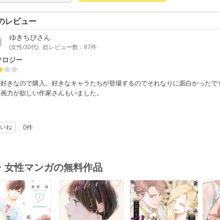
のレビュー
ゆきちぴ
さん
(女性/30代)
総レビュー数：87件
ソロジー
eが好きなので購入。好きなキャラたちが登場するのでそれなりに面白かった
と画力が欲しい作家さんもいました。
いね
0件
・女性マンガの無料作品
s