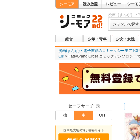
シーモア
読み放題
レビュー
シーモ
漫画（まんが）・
ジャンルで探す
総合
少年・青年
少女・女性
漫画(まんが)・電子書籍のコミックシーモアTOP
Girl
Fate/Grand Order コミックアンソロジー for 
セーフサーチ
？
強
中
OFF
国内最大級の電子書籍サイト