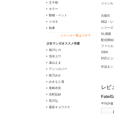
王子様
ジャンル
ホラー
動物・ペット
出版社
雑誌・レ
メガネ
シリーズ
執事
DL期限
ジャンル一覧はコチラ
配信開始
少女マンガオススメ作家
ファイル
相川ヒロ
ISBN
清水ユウ
対応ビュ
遠山えま
作品をシ
アンソロジー
桜乃みか
みきもと凜
レビ
尾崎衣良
京町妃紗
Fate
荒川弘
平均評価
最富キョウスケ