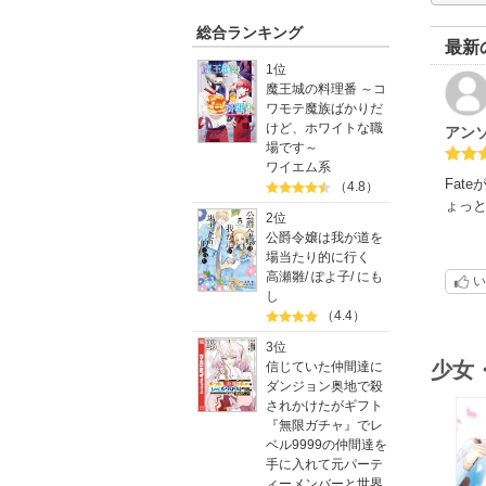
総合ランキング
最新
1位
魔王城の料理番 ～コ
ワモテ魔族ばかりだ
けど、ホワイトな職
アン
場です～
ワイエム系
Fat
（4.8）
ょっ
2位
公爵令嬢は我が道を
場当たり的に行く
高瀬雛
/
ぽよ子
/
にも
い
し
（4.4）
3位
少女
信じていた仲間達に
ダンジョン奥地で殺
されかけたがギフト
『無限ガチャ』でレ
ベル9999の仲間達を
手に入れて元パーテ
ィーメンバーと世界