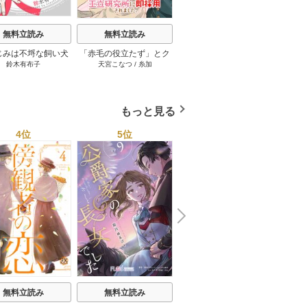
無料立読み
無料立読み
無料立読み
じみは不埒な飼い犬
「赤毛の役立たず」とク
100年の恋もさめなくて
この男
鈴木有布子
天宮こなつ
/
糸加
チキン
13巻
ビになった魔力なしの魔
［ばら売り］ 12巻
女ですが、「薬草の知識
がハンパない！」と王立
研究所に即採用されまし
もっと見る
た。[ばら売り] 31巻
4位
5位
6位
N
x
e
t
無料立読み
無料立読み
無料立読み