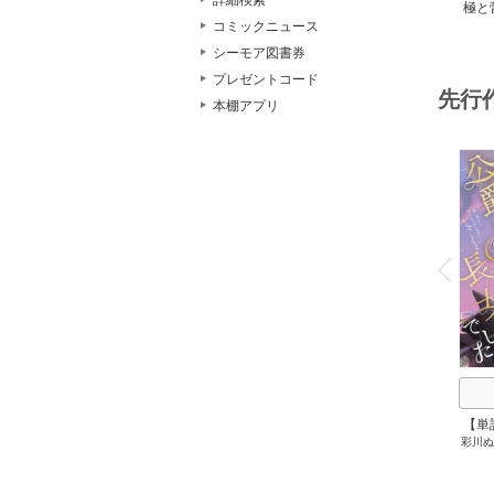
詳細検索
極と
コミックニュース
シーモア図書券
プレゼントコード
先行
本棚アプリ
o
v
P
r
e
i
u
【単
彩川ぬ