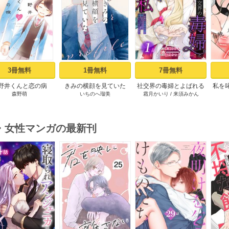
3冊無料
1冊無料
7冊無料
野井くんと恋の病
きみの横顔を見ていた
社交界の毒婦とよばれる
私を
森野萌
いちのへ瑠美
霜月かいり
/
来須みかん
（１）
（１）
私～素敵な辺境伯令息に
てい
腕を折られたので、責任
とってもらいます～［ば
ら売り］ 第1話
・女性マンガの最新刊
s