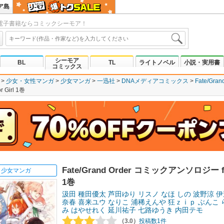
ア島
電子書籍ならコミックシーモア！
シーモア
BL
TL
ライトノベル
小説・実用書
コミックス
少女・女性マンガ
少女マンガ
一迅社
DNAメディアコミックス
Fate/Gr
Girl 1巻
Fate/Grand Order コミックアンソロジー fo
少女マンガ
1巻
汲田
種田優太
芦田ゆり
リスノ
なほ
しの
波野涼
伊
奈春
喜来ユウ
なりこ
浦稀えんや
狂ｚｉｐ
ぶんこ
み
はやせれく
延川祐子
七路ゆうき
内田テモ
（3.0）
投稿数1件