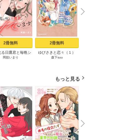
N
x
e
t
2冊無料
2冊無料
1冊無料
叱る日鷹君と毎晩シ
ゆびさきと恋々（１）
低体温男子になつかれま
寝取ら
岡舘いまり
森下suu
三星マユハ
三
ます［ばら売り］ 第
した。【描き下ろしおま
鬼畜
1話
け付き特装版】 1巻
もっと見る
N
x
e
t