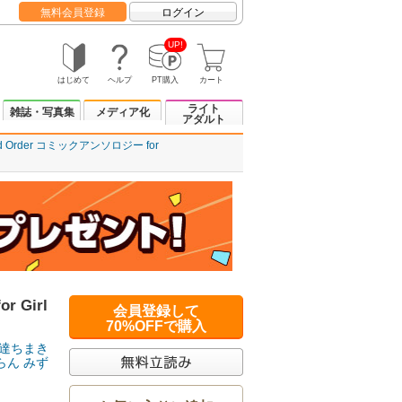
無料会員登録
ログイン
UP!
はじめて
ヘルプ
PT購入
カート
ライト
雑誌・写真集
メディア化
アダルト
and Order コミックアンソロジー for
r Girl
会員登録して
70%OFFで購入
達ちまき
らん
みず