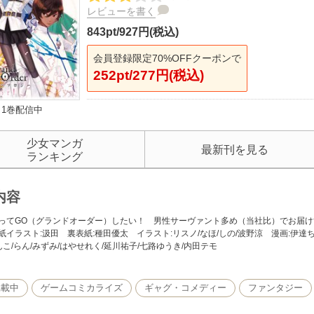
レビューを書く
843pt/927円(税込)
会員登録限定70%OFFクーポンで
252pt/277円(税込)
1巻配信中
少女マンガ
最新刊を見る
ランキング
内容
ってGO（グランドオーダー）したい！ 男性サーヴァント多め（当社比）でお届
紙イラスト:汲田 裏表紙:種田優太 イラスト:リスノ/なほ/しの/波野涼 漫画:伊達ち
ぶんこ/らん/みずみ/はやせれく/延川祐子/七路ゆうき/内田テモ
掲載中
ゲームコミカライズ
ギャグ・コメディー
ファンタジー