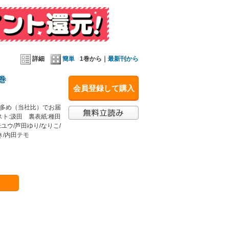
詳細
簡単
1巻から｜
最新刊から
1巻
会員登録して購入
ト多め（当社比）でお届
ト:汲田 裏表紙:種田
ユウ/芦田ゆり/なりこ/
き/内田テモ