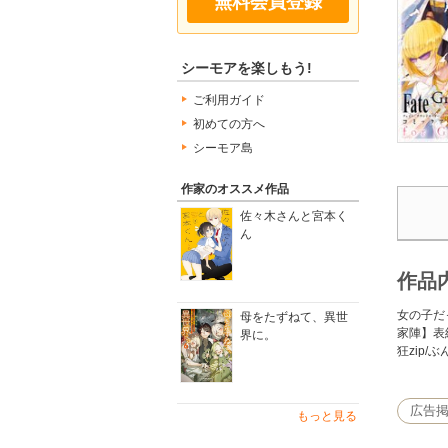
無料会員登録
シーモアを楽しもう!
ご利用ガイド
初めての方へ
シーモア島
作家のオススメ作品
佐々木さんと宮本く
ん
作品
女の子だ
母をたずねて、異世
家陣】表
界に。
狂zip/
広告
もっと見る