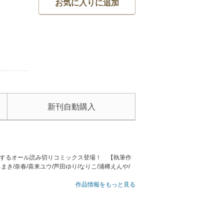
お気に入りに追加
新刊自動購入
けするオール読み切りコミックス登場！ 【執筆作
まき/奈春/喜来ユウ/芦田ゆり/なりこ/浦稀えんや/
作品情報をもっと見る