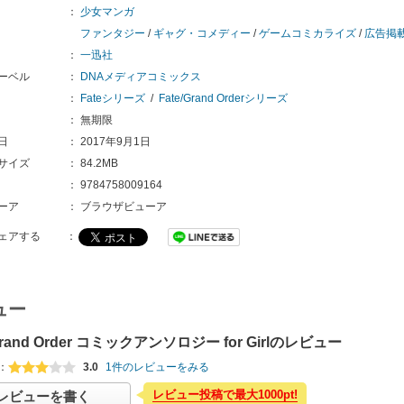
：
少女マンガ
ファンタジー
/
ギャグ・コメディー
/
ゲームコミカライズ
/
広告掲
：
一迅社
ーベル
：
DNAメディアコミックス
：
Fateシリーズ
/
Fate/Grand Orderシリーズ
：
無期限
日
：
2017年9月1日
サイズ
：
84.2MB
：
9784758009164
ーア
：
ブラウザビューア
ェアする
：
ュー
/Grand Order コミックアンソロジー for Girlのレビュー
：
3.0
1件のレビューをみる
レビュー投稿で最大1000pt!
レビューを書く