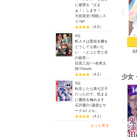
o
に復讐＆『ざま
v
P
r
e
i
u
ぁ！』します！
大前貴史
/
明鏡シス
イ
/
tef
（4.0）
4位
町人Ａは悪役令嬢を
どうしても救いた
花
い ～どぶと空と氷
の姫君～
目黒三吉
/
一色孝太
郎
/
Parum
（4.2）
少女
5位
転生したら第七王子
だったので、気まま
に魔術を極めます
石沢庸介
/
謙虚なサ
ークル
/
メル。
o
v
（4.1）
P
r
e
i
u
もっと見る