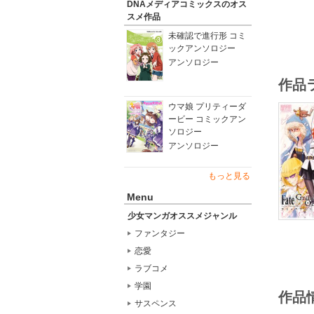
DNAメディアコミックスのオス
スメ作品
未確認で進行形 コミ
ックアンソロジー
アンソロジー
作品
ウマ娘 プリティーダ
ービー コミックアン
ソロジー
アンソロジー
もっと見る
Menu
少女マンガオススメジャンル
ファンタジー
恋愛
ラブコメ
学園
作品
サスペンス