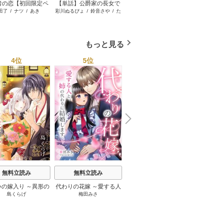
者の恋【初回限定ペ
【単話】公爵家の長女で
お嬢様はお仕置きが好き
お局
田了
/
ナツ
/
あき
彩川ぬるぴょ
/
鈴音さや
/
た
もりなかもなか
日田中
ー付】【電子限定特
した
～冷徹
む
典付】
妻にな
さ
もっと見る
4位
5位
6位
N
x
e
t
無料立読み
無料立読み
無料立読み
いの嫁入り ～異形の
代わりの花嫁 ～愛する人
黒妖の花嫁～忌み嫌われ
偽聖女
島くらげ
梅田みさ
音中さわき
/
宮之みやこ
櫻井
は朱雀の当主に愛さ
と、姉の代わりに結婚し
た私が冷酷大尉に愛され
われた
れる～
ます～
るまで～