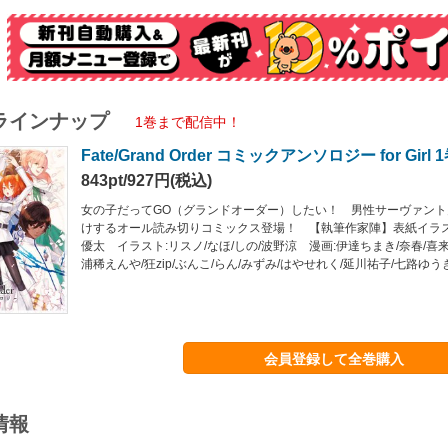
ラインナップ
1巻まで配信中！
Fate/Grand Order コミックアンソロジー for Girl 
843pt/927円(税込)
女の子だってGO（グランドオーダー）したい！ 男性サーヴァン
けするオール読み切りコミックス登場！ 【執筆作家陣】表紙イラス
優太 イラスト:リスノ/なほ/しの/波野涼 漫画:伊達ちまき/奈春/喜来
浦稀えんや/狂zip/ぶんこ/らん/みずみ/はやせれく/延川祐子/七路ゆう
会員登録して全巻購入
情報