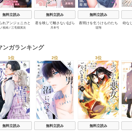
無料立読み
無料立読み
無料立読み
られアンジェニカと
君を映して離さない[ばら
夜明けを乞うけものたち
幼な
ノ枝純
/
三毛猫寅次
月本弓
堤翔
伯爵［ばら売り］ 14
売り] 25巻
[ばら売り] 28-29巻
巻
マンガランキング
1位
2位
3位
s
無料立読み
無料立読み
無料立読み