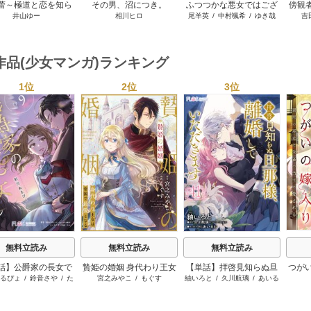
蕾～極道と恋を知ら
その男、沼につき。
ふつつかな悪女ではござ
傍観
井山ゆー
相川ヒロ
尾羊英
/
中村颯希
/
ゆき哉
吉
ない人妻と～
いますが ～雛宮蝶鼠とり
ーパ
かえ伝～
作品(少女マンガ)ランキング
1位
2位
3位
s
無料立読み
無料立読み
無料立読み
話】公爵家の長女で
贄姫の婚姻 身代わり王女
【単話】拝啓見知らぬ旦
つが
るぴょ
/
鈴音さや
/
た
宮之みやこ
/
もぐす
紬いろと
/
久川航璃
/
あいる
した
は帝国で最愛となる
那様、離婚していただき
巫女
む
む
ます