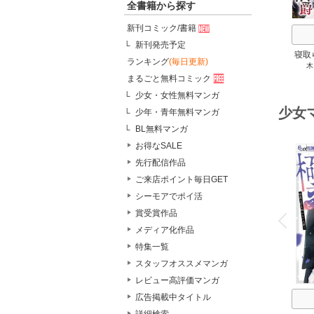
全書籍から探す
新刊コミック/書籍
新刊発売予定
寝取
ランキング
(毎日更新)
木
鬼畜
まるごと無料コミック
少女・女性無料マンガ
少女
少年・青年無料マンガ
BL無料マンガ
お得なSALE
先行配信作品
ご来店ポイント毎日GET
シーモアでポイ活
o
v
賞受賞作品
P
r
e
i
u
メディア化作品
特集一覧
スタッフオススメマンガ
レビュー高評価マンガ
広告掲載中タイトル