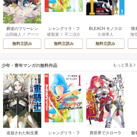
葬送のフリーレン
シャングリラ・フ
BLEACH モノクロ
限
山田鐘人
/
アベツ
硬梨菜
/
不二涼介
久保帯人
海
ロンティア
版
た
カサ
で“
無料立読み
無料立読み
無料立読み
ま
も
想
もっと見る
少年・青年マンガの無料作品
追放された転生重
シャングリラ・フ
異世界でスローラ
骸