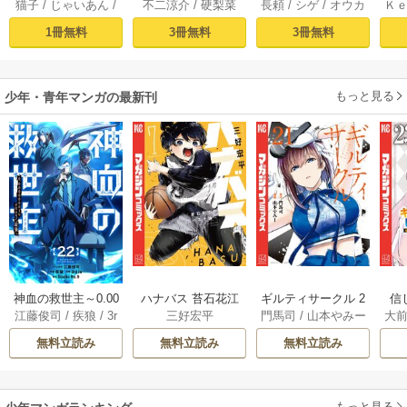
猫子
/
じゃいあん
/
不二涼介
/
硬梨菜
長頼
/
シゲ
/
オウカ
Ｋ
騎士はゲーム知識
ロンティア（１）
イフを（願望） 1
異
武六甲理衣
で無双する（１）
～クソゲーハン
1冊無料
3冊無料
3冊無料
ター、神ゲーに挑
まんとす～
もっと見る
少年・青年マンガの最新刊
神血の救世主～0.00
ハナバス 苔石花江
ギルティサークル 2
信
江藤俊司
/
疾狼
/
3r
三好宏平
門馬司
/
山本やみー
大
000001％を引き当
のバスケ論 7巻
1巻
に
d Ie
/
Studio No.9
て最強へ～【電子
で
無料立読み
無料立読み
無料立読み
書籍特典付】 22巻
ギ
ャ
の
もっと見る