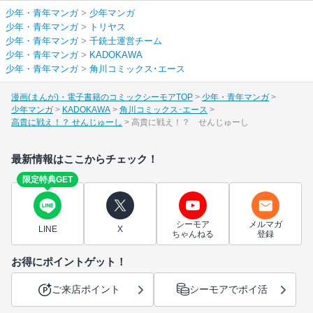
少年・青年マンガ
>
少年マンガ
少年・青年マンガ
>
トリヤス
少年・青年マンガ
>
千銃士運営チーム
少年・青年マンガ
>
KADOKAWA
少年・青年マンガ
>
角川コミックス･エース
漫画(まんが)・電子書籍のコミックシーモアTOP
少年・青年マンガ
少年マンガ
KADOKAWA
角川コミックス･エース
高貴に戦え！？ せんじゅーし
高貴に戦え！？ せんじゅーし
最新情報はここからチェック！
限定特典GET
シーモア
メルマガ
LINE
X
ちゃんねる
登録
お得にポイントゲット！
ご来店ポイント
シーモアでポイ活