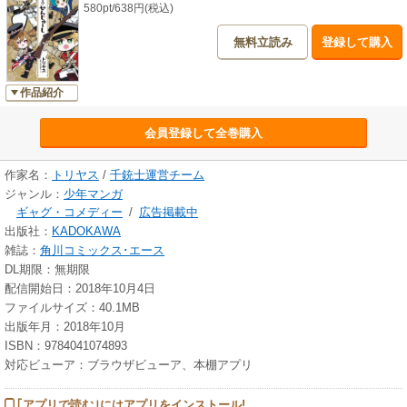
580pt/638円(税込)
無料立読み
登録して購入
作品紹介
会員登録して全巻購入
作家名：
トリヤス
/
千銃士運営チーム
ジャンル：
少年マンガ
ギャグ・コメディー
/
広告掲載中
出版社：
KADOKAWA
雑誌：
角川コミックス･エース
DL期限：無期限
配信開始日：2018年10月4日
ファイルサイズ：40.1MB
出版年月：2018年10月
ISBN：9784041074893
対応ビューア：ブラウザビューア、本棚アプリ
｢アプリで読む｣にはアプリをインストール!