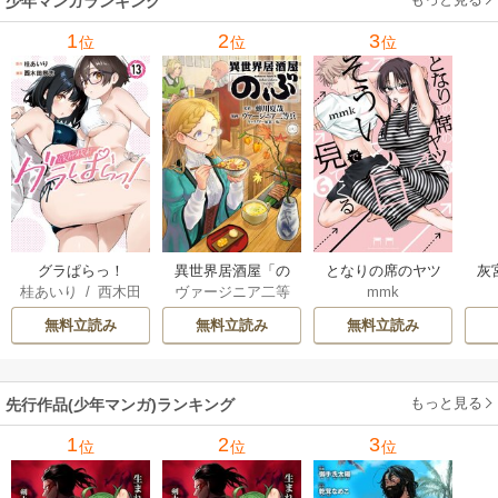
少年マンガランキング
れ
メ
1
2
3
位
位
位
ぁ
グラぱらっ！
異世界居酒屋「の
となりの席のヤツ
灰
桂あいり
/
西木田
ヴァージニア二等
mmk
ぶ」
がそういう目で見
景志
兵
/
蝉川夏哉
/
転
てくる
無料立読み
無料立読み
無料立読み
もっと見る
先行作品(少年マンガ)ランキング
1
2
3
位
位
位