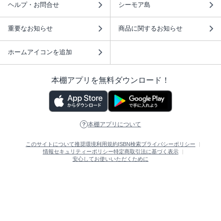
ヘルプ・お問合せ
シーモア島
重要なお知らせ
商品に関するお知らせ
ホームアイコンを追加
本棚アプリを無料ダウンロード！
本棚アプリについて
このサイトについて
推奨環境
利用規約
ISBN検索
プライバシーポリシー
情報セキュリティーポリシー
特定商取引法に基づく表示
安心してお使いいただくために
ABJマークは、この電子書店・電子書籍配信サービスが、 著作権者からコンテ
ンツ使用許諾を得た正規版配信サービスであることを示す登録商標（登録番号
第6091713号）です。 詳しくは［ABJマーク］または［電子出版制作・流通協
議会］で検索してください。
(C)NTTソルマーレ