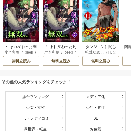
生まれ変わった剣
生まれ変わった剣
ダンジョンに閉じ
閻魔
岸本和葉
/
peep
/
岸本和葉
/
peep
/
乾茸なめこ（HJ文
聖、剣士が冷遇さ
聖、剣士が冷遇さ
込められて25年。
染野静也
/
桑島黎
染野静也
/
桑島黎
庫／ホビージャパ
れる魔術至上主義
れる魔術至上主義
救出されたときに
無料立読み
無料立読み
無料立読み
音
/
taskey STUDI
音
/
taskey STUDI
ン刊）
/
御手洗太
の学園で無双する
の学園で無双する
は立派な不審者に
O
O
陽
/
芝
【単行本版】
なっていた【分冊
版】
その他の人気ランキングをチェック！
総合ランキング
メディア化
少女・女性
少年・青年
TL・レディコミ
BL
異世界・転生
お色気