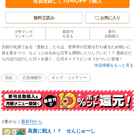
70%OFF
会員登録して
で購入
無料立読み
お気に入り
少年マンガ
最新刊
新刊
ランキング
を見る
自動購入
古銃の化身である「貴銃士」たちは、世界帝の圧政を打ち破るため戦いに
身を置きつつ、ちょっとゆるめな日常も満喫したりしていた！？ 貴銃士た
ちのほのぼのした日々を描く、公式ギャグスピンオフがついに登場！
作品情報をもっと見る
完結
広告掲載中
ギャグ・コメディー
1巻から
｜
最新刊から
高貴に戦え！？ せんじゅーし