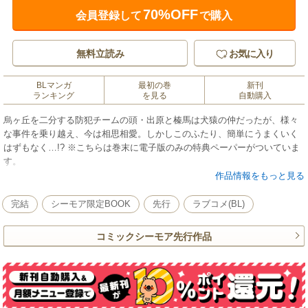
70%OFF
会員登録して
で購入
無料立読み
お気に入り
BLマンガ
最初の巻
新刊
ランキング
を見る
自動購入
烏ヶ丘を二分する防犯チームの頭・出原と榛馬は犬猿の仲だったが、様々
な事件を乗り越え、今は相思相愛。しかしこのふたり、簡単にうまくいく
はずもなく…!? ※こちらは巻末に電子版のみの特典ペーパーがついていま
す。
作品情報をもっと見る
※本コンテンツには、コミックシーモア限定特典が付与されています
完結
シーモア限定BOOK
先行
ラブコメ(BL)
コミックシーモア先行作品