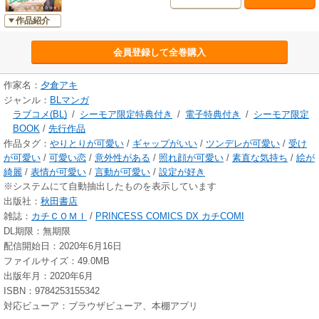
作品紹介
会員登録して全巻購入
作家名：
夕倉アキ
ジャンル：
BLマンガ
ラブコメ(BL)
/
シーモア限定特典付き
/
電子特典付き
/
シーモア限定
BOOK
/
先行作品
作品タグ：
やりとりが可愛い
/
ギャップがいい
/
ツンデレが可愛い
/
受け
が可愛い
/
可愛い恋
/
意外性がある
/
照れ顔が可愛い
/
素直な気持ち
/
絵が
綺麗
/
表情が可愛い
/
言動が可愛い
/
設定が好き
※システムにて自動抽出したものを表示しています
出版社：
秋田書店
雑誌：
カチＣＯＭＩ
/
PRINCESS COMICS DX カチCOMI
DL期限：無期限
配信開始日：2020年6月16日
ファイルサイズ：49.0MB
出版年月：2020年6月
ISBN：9784253155342
対応ビューア：ブラウザビューア、本棚アプリ