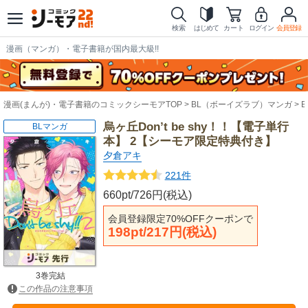
検索
はじめて
カート
ログイン
会員登録
漫画（マンガ）・電子書籍が国内最大級!!
漫画(まんが)・電子書籍のコミックシーモアTOP
BL（ボーイズラブ）マンガ
烏ヶ丘Don’t be shy！！【電子単行
BLマンガ
本】 2【シーモア限定特典付き】
夕倉アキ
221件
660pt/726円(税込)
会員登録限定70%OFFクーポンで
198pt/217円(税込)
3巻完結
この作品の注意事項