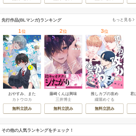
き】
れそうです！～
し
【単行本版(シーモ
ア限定描き下ろし
もっと見る
先行作品(BLマンガ)ランキング
付き)】
1
2
3
位
位
位
おやすみ、また
藤崎くんは興味
推しカプの攻め
君
カトウロカ
三井博士
綴屋めぐる
ね。ましろくん。
津々【コミックス
が、かわいすぎて
【電子限定漫画付
版】
困る
無料立読み
無料立読み
無料立読み
き】
その他の人気ランキングをチェック！