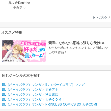
烏ヶ丘Don’t be
夕倉アキ
shy！！【電子単行
本】
もっと見る
オススメ特集
素直になれない意地っ張りな受けBL
もだもだ感にキュンキュンすること間違いな
しのBL作品！
同じジャンルの本を探す
BL（ボーイズラブ）マンガ
>
BL（ボーイズラブ）マンガ
BL（ボーイズラブ）マンガ
>
夕倉アキ
BL（ボーイズラブ）マンガ
>
秋田書店
BL（ボーイズラブ）マンガ
>
カチＣＯＭＩ
BL（ボーイズラブ）マンガ
>
PRINCESS COMICS DX カチCOMI