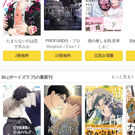
PROFUNDIS：プロ
たまらないのは恋
僕の推しをBL世界
別
Morphish
/
Eise
/
J
空華みあ
とあこ
フンディス【タテ
なのか（１）【シ
から守りたい【シ
掛
aeyoung
ヨミ】1
ーモア限定特典付
ーモア限定特典付
ミ
10冊無料
2冊無料
立読み増量
き】
き電子単行本】 上
定
巻
もっと見る
BL(ボーイズラブ)の最新刊