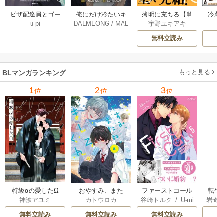
薄明に充ちる【単
冷
ピザ配達員とゴー
俺にだけ冷たいキ
宇野ユキアキ
u-pi
DALMEONG
/
MAL
行本版】 5巻
ルドパレス【タテ
ミ【タテヨミ】 34
LINFLOWER
ヨミ】 104巻
巻
無料立読み
もっと見る
BLマンガランキング
1
2
3
位
位
位
特級αの愛したΩ
おやすみ、また
ファーストコール
転
神波アユミ
カトウロカ
谷崎トルク
/
U-mi
岩
ね。ましろくん。
～童貞外科医、年
な
n
【電子限定漫画付
下ヤクザの嫁にさ
王
無料立読み
無料立読み
無料立読み