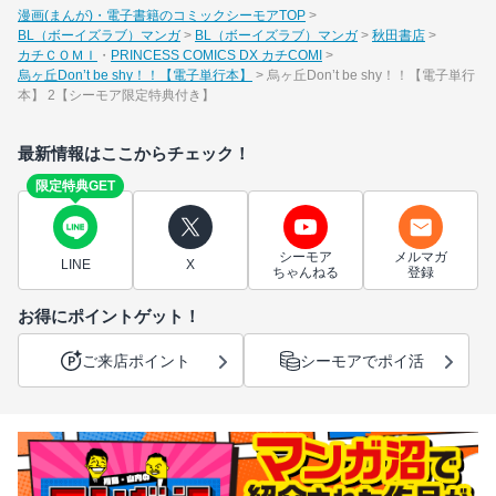
漫画(まんが)・電子書籍のコミックシーモアTOP
BL（ボーイズラブ）マンガ
BL（ボーイズラブ）マンガ
秋田書店
カチＣＯＭＩ
PRINCESS COMICS DX カチCOMI
烏ヶ丘Don’t be shy！！【電子単行本】
烏ヶ丘Don’t be shy！！【電子単行
本】 2【シーモア限定特典付き】
最新情報はここからチェック！
限定特典GET
シーモア
メルマガ
LINE
X
ちゃんねる
登録
お得にポイントゲット！
ご来店ポイント
シーモアでポイ活