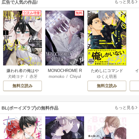
もっと見る
広告で人気の作品!
立読み増量
無料
嫌われ者の俺はや
MONOCHROME R
ためしにコマンド
犬崎ヨナ
/
赤牙
momoko
/
Chiyul
ゆくえ萌葱
り直しの世界で義
UMOR【タテヨ
言ってみた
【
弟達にごまをする
ミ】
無料立読み
無料立読み
【シーモア限定
版】
もっと見る
BL(ボーイズラブ)の無料作品