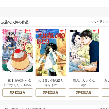
もっと見る
広告で人気の作品!
無料
無料
無料
千夜千食物語 ～敗
天は赤い河のほと
隣の元カレくん
み
枝豆ずんだ
/
MAM
篠原千絵
ago
国の姫ですが氷の
り
AKOTO
/
鴉羽凛燈
皇子殿下がどうも
無料立読み
無料立読み
無料立読み
溺愛してくれてい
ます～