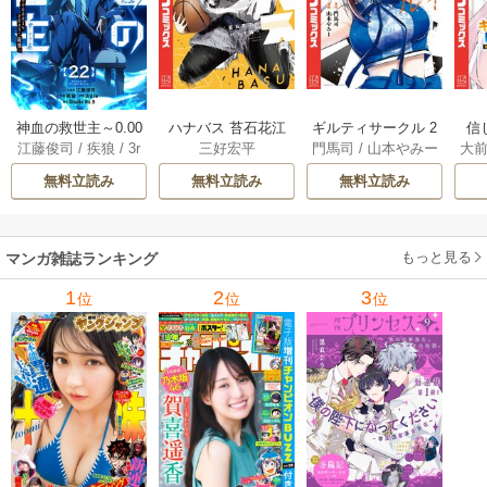
神血の救世主～0.00
ハナバス 苔石花江
ギルティサークル 2
信
江藤俊司
/
疾狼
/
3r
三好宏平
門馬司
/
山本やみー
大
000001％を引き当
のバスケ論 7巻
1巻
に
d Ie
/
Studio No.9
て最強へ～【電子
で
無料立読み
無料立読み
無料立読み
書籍特典付】 22巻
ギ
ャ
の
もっと見る
マンガ雑誌ランキング
れ
メ
1
2
3
位
位
位
ぁ