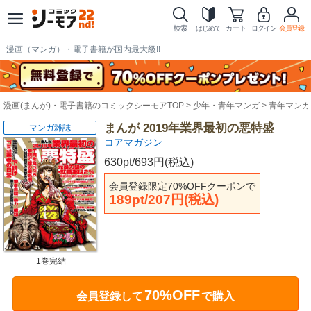
検索
はじめて
カート
ログイン
会員登録
漫画（マンガ）・電子書籍が国内最大級!!
漫画(まんが)・電子書籍のコミックシーモアTOP
少年・青年マンガ
青年マンガ
まんが 2019年業界最初の悪特盛
マンガ雑誌
コアマガジン
630pt/693円(税込)
会員登録限定70%OFFクーポンで
189pt/207円(税込)
1巻完結
70%OFF
会員登録して
で購入