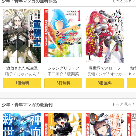
もっと見る
少年・青年マンガの無料作品
追放された転生重
シャングリラ・フ
異世界でスローラ
骸
猫子
/
じゃいあん
/
不二涼介
/
硬梨菜
長頼
/
シゲ
/
オウカ
Ｋ
騎士はゲーム知識
ロンティア（１）
イフを（願望） 1
異
武六甲理衣
で無双する（１）
～クソゲーハン
1冊無料
3冊無料
3冊無料
ター、神ゲーに挑
まんとす～
もっと見る
少年・青年マンガの最新刊