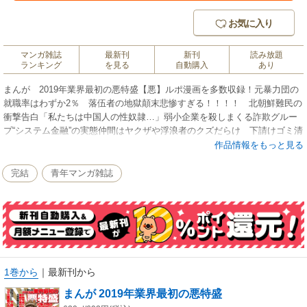
お気に入り
マンガ雑誌
最新刊
新刊
読み放題
ランキング
を見る
自動購入
あり
まんが 2019年業界最初の悪特盛【悪】ルポ漫画を多数収録！元暴力団の
就職率はわずか2％ 落伍者の地獄顛末悲惨すぎる！！！！ 北朝鮮難民の
衝撃告白「私たちは中国人の性奴隷…」弱小企業を殺しまくる詐欺グルー
プ“システム金融”の実態仲間はヤクザや浮浪者のクズだらけ 下請けゴミ清
掃員の日常人身売買の温床と化した離島のいま「日本最後の桃源郷」ル
作品情報をもっと見る
ポ 売春島に潜入撮東京の大きな公園でS◯X「のぞき魔の掟」元芸能人風
俗嬢“予約枠”転売ビジネスと詐欺商法の全て焼身自殺、暴力、横領…最大手
完結
青年マンガ雑誌
「経済新聞社」の呪い強姦、窃盗やり放題の「代行タクシー」ヤバすぎる
現実【禁断の恋】イケメンヤクザにアプローチした美人婦警の国家反逆
（こちらは電子配信用に再編集した商品です。表紙の記載と一部内容がこ
となる場合がございます。他のコアコミックスシリーズと収録作品が重複
する場合があります。また、アンケート・プレゼント等の応募は受け付け
ておりません、あらかじめご了承ください。）
1巻から
｜
最新刊から
まんが 2019年業界最初の悪特盛