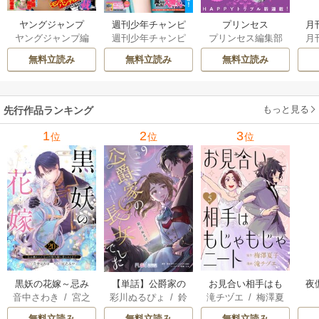
ヤングジャンプ
月
週刊少年チャンピ
プリンセス
ヤングジャンプ編
月
週刊少年チャンピ
プリンセス編集部
オン
集部
オン編集部
無料立読み
無料立読み
無料立読み
もっと見る
先行作品ランキング
1
2
3
位
位
位
黒妖の花嫁～忌み
【単話】公爵家の
お見合い相手はも
夜
音中さわき
/
宮之
彩川ぬるぴょ
/
鈴
滝チヅエ
/
梅澤夏
嫌われた私が冷酷
長女でした
じゃもじゃニート
は
みやこ
音さや
/
たむ
子（エブリスタ）
大尉に愛されるま
さ
無料立読み
無料立読み
無料立読み