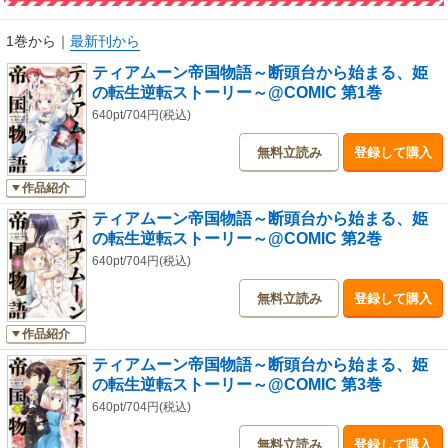
「あなたは兄さんを止められる？」レムノ王国の革命軍に捕えられたミー
1巻から
｜
最新刊から
アを救ったのは、そのリーダーの妹・リンシャだった。彼女に頼まれ、お
ティアムーン帝国物語～断頭台から始まる、姫
っかなびっくり、シオンと共に決起集会へ乗り込むことに。解決策を見出
の転生逆転ストーリー～@COMIC 第1巻
せないまま──ついにアベル王子が軍を率いて現れたという情報が舞い込ん
でくる！ 前線へ行く覚悟を決めるも、戦の火を止めることができるの
640pt/704円(税込)
か？
無料立読み
登録して購入
元ポンコツ姫が運命に抗う、一世一代の歴史改変ファンタジー！
作品紹介
ティアムーン帝国物語～断頭台から始まる、姫
の転生逆転ストーリー～@COMIC 第2巻
640pt/704円(税込)
無料立読み
登録して購入
作品紹介
ティアムーン帝国物語～断頭台から始まる、姫
の転生逆転ストーリー～@COMIC 第3巻
640pt/704円(税込)
無料立読み
登録して購入