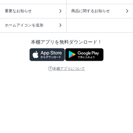
重要なお知らせ
商品に関するお知らせ
ホームアイコンを追加
本棚アプリを無料ダウンロード！
本棚アプリについて
このサイトについて
推奨環境
利用規約
ISBN検索
プライバシーポリシー
情報セキュリティーポリシー
特定商取引法に基づく表示
安心してお使いいただくために
ABJマークは、この電子書店・電子書籍配信サービスが、 著作権者からコンテ
ンツ使用許諾を得た正規版配信サービスであることを示す登録商標（登録番号
第6091713号）です。 詳しくは［ABJマーク］または［電子出版制作・流通協
議会］で検索してください。
(C)NTTソルマーレ