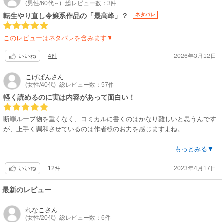
(男性/60代～)
総レビュー数：3件
彩設計:山口真奈美 / 撮影監督:新谷優子 / ２D ワークス:チップチューン / ３
転生やり直し令嬢系作品の「最高峰」？
ネタバレ
D 監督:江田恵一（チップチューン） / 編集:近藤勇二（REAL-T） / 音響監
督:亀山俊樹 / 音響制作:ビットグルーヴプロモーション / 音楽:藤本コウジ
このレビューはネタバレを含みます▼
(Sus4 Inc.) / 音楽制作:キングレコード
【音楽】
4件
2026年3月12日
いいね
OP:上坂すみれ「ハッピーエンドプリンセス」 / ED:カノエラナ「Queen of
the Night」
こげぱん
さん
【関連リンク】
(女性/40代)
総レビュー数：57件
公式サイト「ティアムーン帝国物語～断頭台から始まる、姫の転生逆転
軽く読めるのに実は内容があって面白い！
ストーリー～」
断罪ループ物を重くなく、コミカルに書くのはかなり難しいと思うんです
が、上手く調和させているのは作者様のお力を感じますよね。
こういうタイプでよくある
もっとみる▼
12件
2023年4月17日
ご都合主義で無理やり進めていった為、内容もなく、ご都合主義で引っ張
いいね
るのも無理が出てきてファン離れする
↑↑↑
最新のレビュー
みたいなのがなく
主人公はちゃんと何も考えていないのに
れなこ
さん
(女性/20代)
総レビュー数：6件
周りの深掘りのおかげで成立していくのは秀逸。