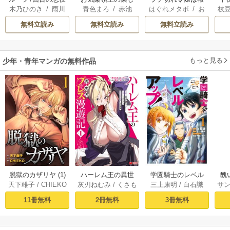
木乃ひのき
/
雨川
青色まろ
/
赤池
はぐれメタボ
/
お
枝
令嬢は、元敵国で
い領地防衛
復を誓いました。
国
透子
/
八美☆わん
宗
/
転
おのいも
/
昌未
AK
自由気ままな花嫁
皇
無料立読み
無料立読み
無料立読み
生活を満喫する
溺
もっと見る
少年・青年マンガの無料作品
脱獄のカザリヤ (1)
ハーレム王の異世
学園騎士のレベル
醜
天下雌子
/
CHIEKO
灰刃ねむみ
/
くさも
三上康明
/
白石識
サ
界プレス漫遊記 ～
アップ！レベル100
同
ち
最強無双のおじさ
0超えの転生者、落
皇
11冊無料
2冊無料
3冊無料
んはあらゆる種族
ちこぼれクラスに
喪
を嫁にする～（コ
入学。そして、
ミック） 1巻
（コミック） ： 1