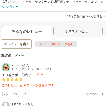
禎丞 / シオン・ソール・サンクランド:堀江瞬 / ティオーナ・ルドルフォン:
高尾奏音 / ラフィーナ・オルカ・ヴェールガ:東山奈央 / キースウッド:増田
もっと見る
俊樹 / リオラ:斎藤楓子 / クロエ:高橋李依 / ディオン:古川慎
【あらすじ】
メディア化作品をもっと見る
「首が…ある！？ 幼く…なってる！?」大国・ティアムーン帝国で“わがま
ま姫”と蔑まれた 20歳の皇女ミーアは、民衆の革命によって断頭台で処刑さ
れた。はずが、目覚めると 12 歳の頃にタイムリープしていた！どうやらこ
オススメレビュー
みんなのレビュー
こは、やり直しの世界――彼女の枕元に置かれていたのは、処刑される前
に自らが綴った血染めの日記。第二の人生を歩み始めたミーアは、帝国の
レビューを書く
立て直しを決意。帝国の未来のため？民衆を飢饉から救うため？内戦によ
レビュー投稿で最大1000pt!
り命を落とす多くの兵士のため？じゃない！ すべてはギロチンの運命を回
避するため！！「こ、これぐらいわたくしにかかれば簡単ですわ！」小心
高評価レビュー
者で、保身上等＆自己中最強のポンコツ姫が、自分のために大奮闘。わが
まま姫様の行動がまさかの奇跡を巻き起こす、歴史改変ファンタジーが始
comitan
さん
まる。
(－/－)
総レビュー数：1092件
【制作会社】
１０巻で第一部終了
ネタバレ
SILVER LINK.
【スタッフ情報】
このレビューはネタバレを含みます▼
原作:餅月望（TO ブックス刊） / 原作イラスト:Gilse
監督:伊部勇志
4件
2025年2月2日
いいね
シリーズ構成:赤尾でこ / キャラクターデザイン/総作画監督:大塚舞 / サブ
キャラクターデザイン:藤井ありさ（チップチューン） / プロップデザイン:
白いカラス
さん
直木祥子 / 美術監督:中原英統 / 美術設定:藤瀬智康（チップチューン） / 色