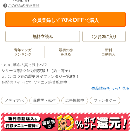
11巻配信中
この作品の注意事項
70%OFF
会員登録して
で購入
無料立読み
お気に入り
青年マンガ
最初の巻
新刊
ランキング
を見る
自動購入
ついに革命の真っ只中へ!?
シリーズ累計245万部突破！（紙＋電子）
元ポンコツ姫の歴史改変ファンタジー第9巻！
各配信サイトにてTVアニメ絶賛配信中！
ノベル最新刊も同時発売！
作品情報をもっと見る
描き下ろし漫画番外編
メディア化
異世界・転生
広告掲載中
ファンタジー
書き下ろし小説番外編「あーあー、わたくしはミーア・ルーニャ……あ
っ」
【あらすじ】