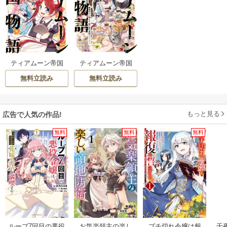
アニメ化も決まったんだ！嬉しい♪
ティアムーン帝国
ティアムーン帝国
物語～従者たちの
物語
無料立読み
無料立読み
お茶会～
もっと見る
広告で人気の作品!
無料
無料
無料
ループ7回目の悪役
お気楽領主の楽し
ブチ切れ令嬢は報
千