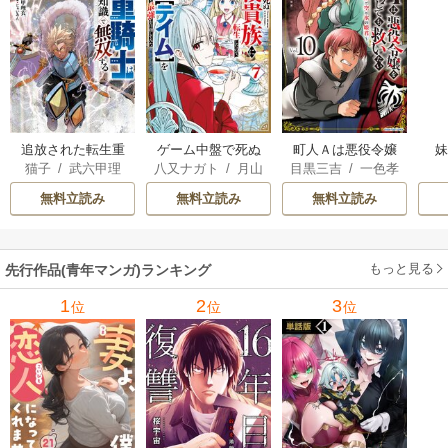
追放された転生重
ゲーム中盤で死ぬ
町人Ａは悪役令嬢
猫子
/
武六甲理
八又ナガト
/
月山
目黒三吉
/
一色孝
騎士はゲーム知識
悪役貴族に転生し
をどうしても救い
衣
/
じゃいあん
可也
太郎
/
Parum
で無双する
たので、外れスキ
たい ～どぶと空
無料立読み
無料立読み
無料立読み
ル【テイム】を駆
と氷の姫君～
使して最強を目指
してみた
もっと見る
先行作品(青年マンガ)ランキング
1
2
3
位
位
位