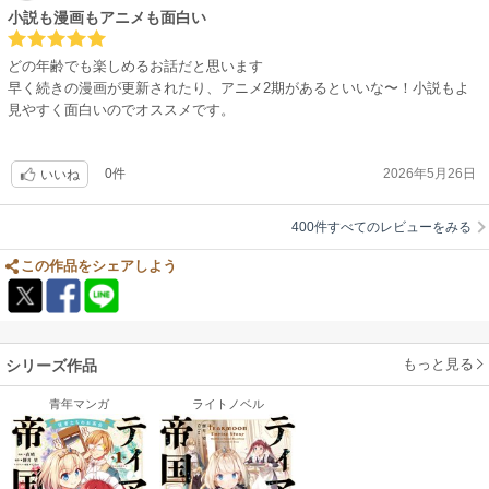
しかもその勝手な深掘りに無理がない！
小説も漫画もアニメも面白い
え？この話しこのまま進めて、どうやって深掘りだけで解決するの？と戸
惑って読み進めていると、ちゃんと理に適って解決したりするので『なる
どの年齢でも楽しめるお話だと思います
ほど、そうきたか！』ってスッキリする。
早く続きの漫画が更新されたり、アニメ2期があるといいな〜！小説もよ
見やすく面白いのでオススメです。
作中で、主人公の考えが読めず、どうするつもりですか！？みたいになっ
ても無事解決して、流石ミーア姫！！！
って勝手になってる取り巻きの気持ちを、別視点で共感する事が出来る
0件
2026年5月26日
いいね
『流石！作詩様！！！』(笑)
400件すべてのレビューをみる
主人公がバカでワガママで、周りが勝手に解決まで持っていく感じです
が、その中で偶に見せる主人公の成長にもホッコリします。
この作品をシェアしよう
重くないからサクッと読める！
なのに内容がしっかりしてるから、どう決着をつけるつもりなのか、先読
みも楽しめる！
もっと見る
シリーズ作品
色々な楽しみ方が出切るので、どんな精神状態の時でも読めるのが良いで
青年マンガ
ライトノベル
す。
レビューをこんなに長文かける位には面白いです(笑)