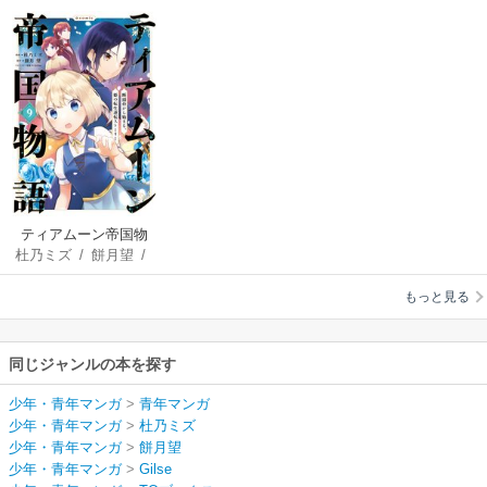
ティアムーン帝国物
杜乃ミズ
/
餅月望
/
語～断頭台から始ま
Gilse
る、姫の転生逆転ス
もっと見る
トーリー～@COMIC
同じジャンルの本を探す
少年・青年マンガ
>
青年マンガ
少年・青年マンガ
>
杜乃ミズ
少年・青年マンガ
>
餅月望
少年・青年マンガ
>
Gilse