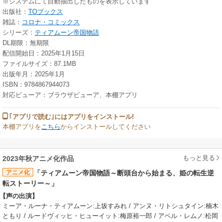
※システムにて自動抽出したものを表示しています
出版社：
TOブックス
雑誌：
コロナ・コミックス
シリーズ：
ティアムーン帝国物語
DL期限：無期限
配信開始日：2025年1月15日
ファイルサイズ：87.1MB
出版年月：2025年1月
ISBN：9784867944073
対応ビューア：ブラウザビューア、本棚アプリ
｢アプリで読む｣にはアプリをインストール!
本棚アプリを
こちら
からインストールしてください
もっと見る
2023年秋アニメ化作品
アニメ化
「ティアムーン帝国物語～断頭台から始まる、姫の転生逆
転ストーリー～」
【声の出演】
ミーア・ルーナ・ティアムーン:上坂すみれ / アンヌ・リトシュタイン:楠木
ともり / ルードヴィッヒ・ヒューイット:梅原裕一郎 / アベル・レムノ:松岡