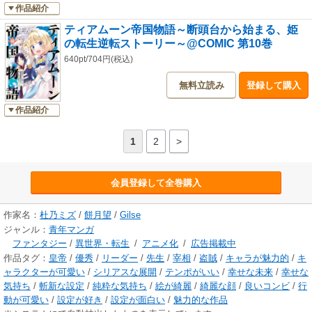
作品紹介
ティアムーン帝国物語～断頭台から始まる、姫
の転生逆転ストーリー～@COMIC 第10巻
640pt/704円(税込)
無料立読み
登録して購入
作品紹介
1
2
>
会員登録して全巻購入
作家名：
杜乃ミズ
/
餅月望
/
Gilse
ジャンル：
青年マンガ
ファンタジー
/
異世界・転生
/
アニメ化
/
広告掲載中
作品タグ：
皇帝
/
優秀
/
リーダー
/
先生
/
宰相
/
盗賊
/
キャラが魅力的
/
キ
ャラクターが可愛い
/
シリアスな展開
/
テンポがいい
/
幸せな未来
/
幸せな
気持ち
/
斬新な設定
/
純粋な気持ち
/
絵が綺麗
/
綺麗な顔
/
良いコンビ
/
行
動が可愛い
/
設定が好き
/
設定が面白い
/
魅力的な作品