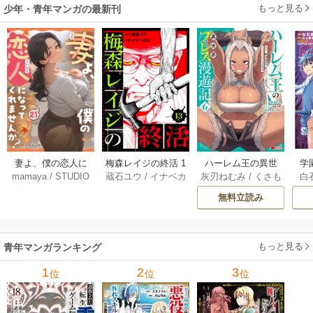
もっと見る
少年・青年マンガの最新刊
妻よ、僕の恋人に
梅森レイジの終活 1
ハーレム王の異世
学
mamaya
/
STUDIO
蔵石ユウ
/
イナベカ
灰刃ねむみ
/
くさも
白
なってくれません
3巻
界プレス漫遊記 ～
アッ
ZOON
ズ
/
STUDIO ZOON
ち
か？ 21巻
最強無双のおじさ
0
無料立読み
んはあらゆる種族
ち
を嫁にする～（コ
ミック） 6巻
（
もっと見る
青年マンガランキング
1
2
3
位
位
位