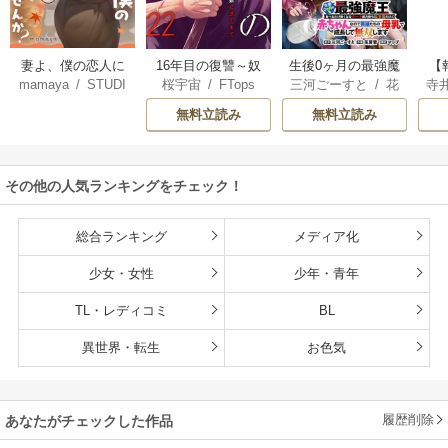
妻よ、僕の恋人に
16年目の復讐～奴
生後0ヶ月の最強魔
【
mamaya
/
STUDI
桜宇宙
/
FTops
三河ごーすと
/
花
寺
なってくれません
らを地獄に送るま
王 食べるだけ強
解
O ZOON
房雪
/
マップ
か？
で
くなるチート能力
無料立読み
無料立読み
持ち転生者だけど
赤ちゃんなので英
雄たちの母乳で成
その他の人気ランキングをチェック！
長して無双します
総合ランキング
メディア化
少女・女性
少年・青年
TL・レディコミ
BL
異世界・転生
お色気
履歴削除
あなたがチェックした作品