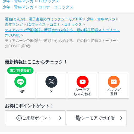
少年・青年マンガ
>
TOブックス
少年・青年マンガ
>
コロナ・コミックス
漫画(まんが)・電子書籍のコミックシーモアTOP
少年・青年マンガ
青年マンガ
TOブックス
コロナ・コミックス
ティアムーン帝国物語～断頭台から始まる、姫の転生逆転ストーリー～
@COMIC
ティアムーン帝国物語～断頭台から始まる、姫の転生逆転ストーリー～
@COMIC 第9巻
最新情報はここからチェック！
限定特典GET
シーモア
メルマガ
LINE
X
ちゃんねる
登録
お得にポイントゲット！
ご来店ポイント
シーモアでポイ活