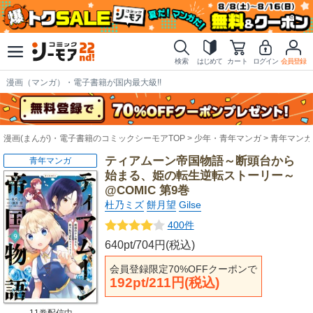
検索
はじめて
カート
ログイン
会員登録
漫画（マンガ）・電子書籍が国内最大級!!
漫画(まんが)・電子書籍のコミックシーモアTOP
少年・青年マンガ
青年マンガ
ティアムーン帝国物語～断頭台から
青年マンガ
始まる、姫の転生逆転ストーリー～
@COMIC 第9巻
杜乃ミズ
餅月望
Gilse
400件
640pt/704円(税込)
会員登録限定70%OFFクーポンで
192pt/211円(税込)