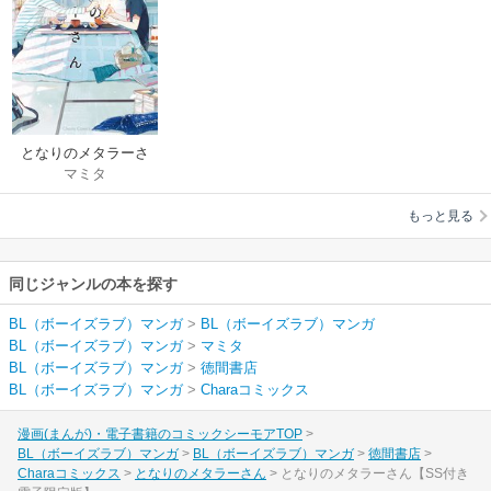
となりのメタラーさ
マミタ
ん
もっと見る
同じジャンルの本を探す
BL（ボーイズラブ）マンガ
>
BL（ボーイズラブ）マンガ
BL（ボーイズラブ）マンガ
>
マミタ
BL（ボーイズラブ）マンガ
>
徳間書店
BL（ボーイズラブ）マンガ
>
Charaコミックス
漫画(まんが)・電子書籍のコミックシーモアTOP
BL（ボーイズラブ）マンガ
BL（ボーイズラブ）マンガ
徳間書店
Charaコミックス
となりのメタラーさん
となりのメタラーさん【SS付き