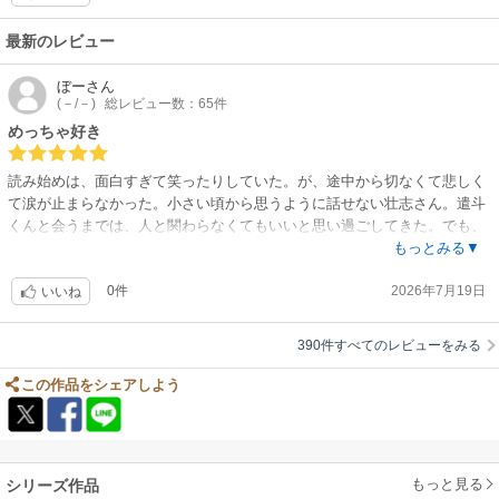
生・遣斗×アパート隣人の壮志さんのお話で、表題作のみ全５話＋描き下
修正は無く、細い線で遠慮がちに描かれていました。
ろしで合計220ページ。雪の降る日にアパートの廊下で倒れていた遣斗を
最新のレビュー
介抱して以降、遣斗と壮志さんの交流が始まって…。この壮志さん、思っ
たように言葉が出て来ずコミュニケーションに苦労してるんですが、根は
ぼー
さん
(－/－)
総レビュー数：65件
真面目で優しく、それでも一生懸命話そうとしているのがとても好感が持
てます。壮志さん頑張れ頑張れって知らないうちに応援している自分に気
めっちゃ好き
付くくらいストーリーに入り込んでました。一生懸命話そうとする壮志さ
んと、聞こうとする遣斗、お互いが歩み寄ろうとしているから良い関係が
読み始めは、面白すぎて笑ったりしていた。が、途中から切なくて悲しく
成り立つんだろうなと。あと、絵で余白の使い方がとても印象的でした。
て涙が止まらなかった。小さい頃から思うように話せない壮志さん。遣斗
普通背景がなくて真っ白だと、白っぽすぎるとか手抜きという印象になる
くんと会うまでは、人と関わらなくてもいいと思い過ごしてきた。でも、
と思うんですが、きちんと考えられた余白だから敢えて白い背景にするこ
遣斗くんと出会い、人は一人では生きていけない事に気づき、変わろうと
もっとみる▼
とで何もないところに独り佇むような印象になるのかなと思いました。そ
頑張った。壮志さんの顔の表情がなんとも言えず切なすぎて…涙を誘う。
してみちこさんのインパクトがすごい良かったです。人情味のあるバーの
0件
2026年7月19日
笑ったり泣いたりほんわかしたり、いろいろな感情をくれる素敵な作品で
いいね
ママでした笑。
す。何度も何度も読んでいます。大好きな大好きな作品です。
390件すべてのレビューをみる
この作品をシェアしよう
もっと見る
シリーズ作品