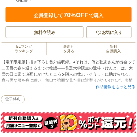
1巻配信中
70%OFF
会員登録して
で購入
無料立読み
お気に入り
BLマンガ
最新刊
新刊
ランキング
を見る
自動購入
【電子限定版】描き下ろし番外編収録。●それは、俺と壮志さんが出会って
二回目の春を迎えるまでの物語――貧乏大学院生の遣斗（けんと）は、大
雪の日に家で凍死しかけたところを隣人の壮志（そうし）に助けられる。
真っ黒な服を身に纏い、無口で強面な見た目は近寄りがたいけれど、表情
を隠すように伸ばした髪からのぞく瞳は、何かを訴えるように揺れてい
作品情報をもっと見る
る。その日から毎日ご飯を作ってもらい、一緒に食べるようになって一
年。この穏やかで幸せな時間が、壊れてしまうのが怖い――実は自分がゲ
電子特典
イであることを隠し、膨らむ気持ちに蓋をしながら過ごす日々で…!?