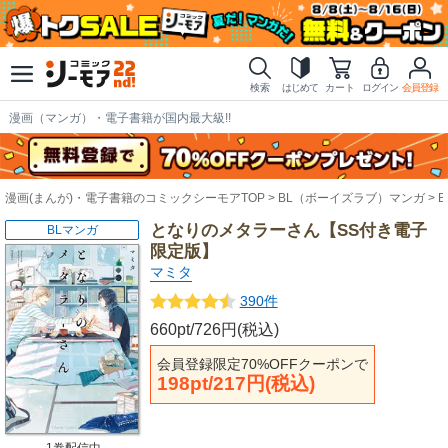
検索
はじめて
カート
ログイン
会員登録
漫画（マンガ）・電子書籍が国内最大級!!
漫画(まんが)・電子書籍のコミックシーモアTOP
BL（ボーイズラブ）マンガ
となりのメタラーさん【SS付き電子
BLマンガ
限定版】
マミタ
390件
660pt/726円(税込)
会員登録限定70%OFFクーポンで
198pt/217円(税込)