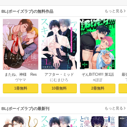
もっと見る
BL(ボーイズラブ)の無料作品
ぞんBITCH!!! 第1話
最
またね、神様 Res
アフター・ミッド
nぽぽ
ヴヤマ
にむまひろ
し
tart［ばら売り］
ナイト・スキン
ー
プロローグ
［ばら売り］ 第1話
2冊無料
1冊無料
10冊無料
もっと見る
BL(ボーイズラブ)の最新刊