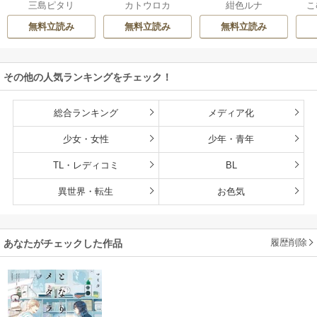
三島ピタリ
カトウロカ
紺色ルナ
こ
ったカモ
ね。ましろくん。
な
【電子限定漫画付
無料立読み
無料立読み
無料立読み
き】
その他の人気ランキングをチェック！
総合ランキング
メディア化
少女・女性
少年・青年
TL・レディコミ
BL
異世界・転生
お色気
履歴削除
あなたがチェックした作品