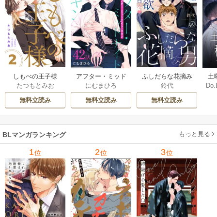
しもべの王子様
ふしだらな花摘み
アフター・ミッド
土
たつもとみお
鈴代
にむまひろ
Do.
【描き下ろしおま
男 20巻
ナイト・スキン
上
け付き特装版】 2巻
［ばら売り］ 42巻
な
無料立読み
無料立読み
無料立読み
もっと見る
BLマンガランキング
1
2
3
位
位
位