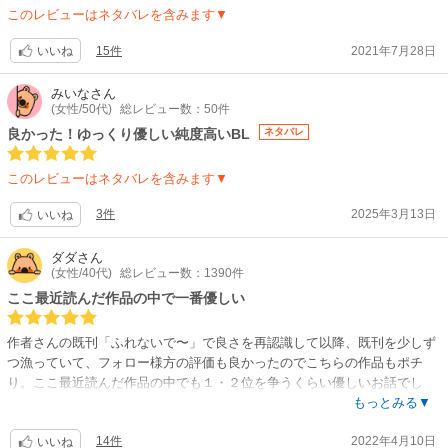
しんしんと雪のように静かに降り積もった恋心。
このレビューはネタバレを含みます▼
壮志はメタルロック大好きなパティシエです。
メタルを聴くようになった経緯が切ない。
15件
2021年7月28日
いいね
彼のキャラクターがすっごく良いのです。
そっと抱きしめて癒して甘やかしたい衝動に駆られてしまう人です。
みいな
さん
遣斗はゲイで幼年教育学科の院生です。
(女性/50代)
総レビュー数：50件
相手の懐にスッと入ってしまう思いやりあふれる優しい人です。
良かった！ゆっくり優しい純度高いBL
ネタバレ
この2人対照的なキャラですが、ゆっくりと、本当にゆっくりと真摯に心
を寄り添わせていきます。
このレビューはネタバレを含みます▼
私が抱きしめたい！と思ってたのと同じように遣斗が壮志を抱きしめるシ
ーンが泣けました。。。
3件
2025年3月13日
いいね
余談ですが、メタルのLive遠征参戦の様子が、もうLiveあるあるでいちい
ダダ
さん
ちピコン！！ってなっていました。
(女性/40代)
総レビュー数：1390件
(サークルやりてぇヘドバンしてぇでもダイブは禁止よ？とにかくLive行き
ここ最近読んだ作品の中で一番優しい
てぇ！コロナ滅びろ〜！！)(取り敢えず読み終わって直ぐにMEGADETHと
METALLICA聴いたよね)。。
作者さんの既刊「ふれないで〜」で良さを再認識して以降、既刊を少しず
つ漁っていて、フォロー様方の評価も良かったのでこちらの作品もポチ
読み終わってから改めて表紙カバー絵を眺めると、泣けるような暖かい感
り。ここ最近読んだ作品の中でも１・２位を争うくらい優しいお話でし
情がじわ〜っと溢れてきます。
た。優しいと言っても単にほんわかしているだけでなく、人間関係や性格
もっとみる▼
細部に至るまで雪国で暮らす壮志の人となりと、2人の関係性が描かれて
についての悩みとか、クスッと笑えるギャグ風な部分もあって、とてもメ
います。。。
14件
2022年4月10日
リハリがあって読み応えがありました。さてさて本作品は、田舎の大学院
いいね