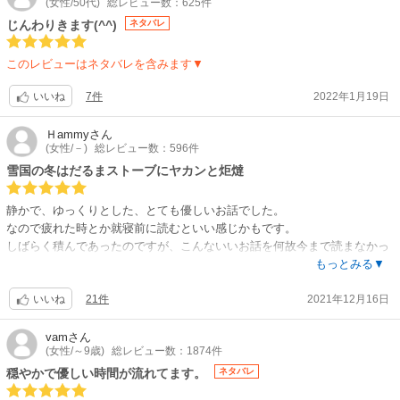
(女性/50代)
総レビュー数：625件
じんわりきます(^^)
ネタバレ
このレビューはネタバレを含みます▼
7件
2022年1月19日
いいね
Ｈammy
さん
(女性/－)
総レビュー数：596件
雪国の冬はだるまストーブにヤカンと炬燵
静かで、ゆっくりとした、とても優しいお話でした。
なので疲れた時とか就寝前に読むといい感じかもです。
しばらく積んであったのですが、こんないいお話を何故今まで読まなかっ
たんだ〜！？としばし反省。
もっとみる▼
でも冬に読めたので世界観が一致して返って良かったです。
21件
2021年12月16日
レビューを上げてくださったフォローさまに感謝です。。。
いいね
雪国の冬はそれはそれは静かです。音が雪に吸収されてしまうんですよ
vam
さん
(女性/～9歳)
総レビュー数：1874件
ね。
メタラーなのに静かに暮らす。
穏やかで優しい時間が流れてます。
ネタバレ
それだけでもたまんない気持ちになりました。