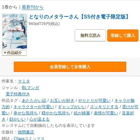
1巻から
｜
最新刊から
となりのメタラーさん【SS付き電子限定版】
660pt/726円(税込)
無料立読み
登録して購入
作品紹介
会員登録して全巻購入
作家名：
マミタ
ジャンル：
BLマンガ
電子特典付き
作品タグ：
あたたかい話
/
お互いが好き
/
やりとりが可愛い
/
キャラが魅
力的
/
キャラクターが可愛い
/
ギャップがいい
/
スッキリとする
/
受けが可
愛い
/
幸せな気持ち
/
穏やかな気持ち
/
絵が綺麗
/
表情が可愛い
/
音楽好
き
/
顔がいい
/
心が温まる
※システムにて自動抽出したものを表示しています
出版社：
徳間書店
雑誌：
Charaコミックス