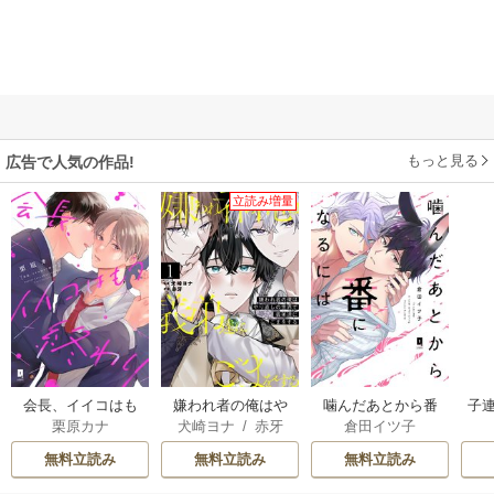
もっと見る
広告で人気の作品!
立読み増量
会長、イイコはも
嫌われ者の俺はや
噛んだあとから番
子
栗原カナ
犬崎ヨナ
/
赤牙
倉田イツ子
う終わり【単行本
り直しの世界で義
になるには【単行
版】
弟達にごまをする
本版】
無料立読み
無料立読み
無料立読み
【シーモア限定
版】