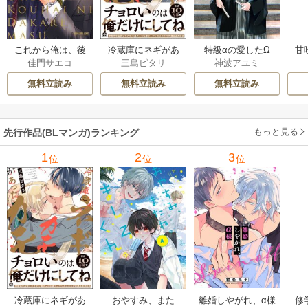
これから俺は、後
冷蔵庫にネギがあ
特級αの愛したΩ
甘
佳門サエコ
三島ピタリ
神波アユミ
輩に抱かれます
ったカモ
無料立読み
無料立読み
無料立読み
もっと見る
先行作品(BLマンガ)ランキング
1
2
3
位
位
位
冷蔵庫にネギがあ
おやすみ、また
離婚しやがれ、α様
修