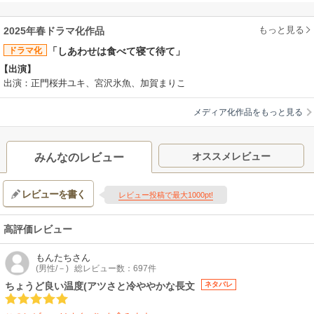
もっと見る
2025年春ドラマ化作品
ドラマ化
「しあわせは食べて寝て待て」
【出演】
出演：正門桜井ユキ、宮沢氷魚、加賀まりこ
メディア化作品をもっと見る
オススメレビュー
みんなのレビュー
レビューを書く
レビュー投稿で最大1000pt!
高評価レビュー
もんたち
さん
(男性/－)
総レビュー数：697件
ちょうど良い温度(アツさと冷ややかな長文
ネタバレ