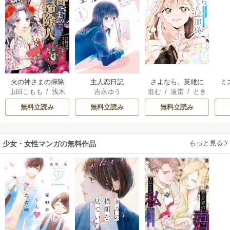
火の神さまの掃除
主人恋日記
さよなら、英雄に
ミ
山田こもも
/
浅木
吉永ゆう
進む
/
遠雷
/
とき
人ですが、いつの
なった旦那様 ～
伊都
/
SNC
間
間にか花嫁として
ただ祈るだけの役
無料立読み
無料立読み
無料立読み
溺愛されています
立たずな妻のはず
でしたが……～
もっと見る
少女・女性マンガの無料作品