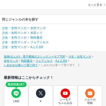
もっと見る
同じジャンルの本を探す
少女・女性マンガ
>
女性マンガ
少女・女性マンガ
>
水凪トリ
少女・女性マンガ
>
秋田書店
少女・女性マンガ
>
フォアミセス
少女・女性マンガ
>
A.L.C.DX
漫画(まんが)・電子書籍のコミックシーモアTOP
少女・女性マンガ
女性マンガ
秋田書店
フォアミセス
A.L.C.DX
しあわせは食べて寝て待て
しあわせは食べて寝て待て 1
最新情報はここからチェック！
限定特典GET
シーモア
メルマガ
LINE
X
ちゃんねる
登録