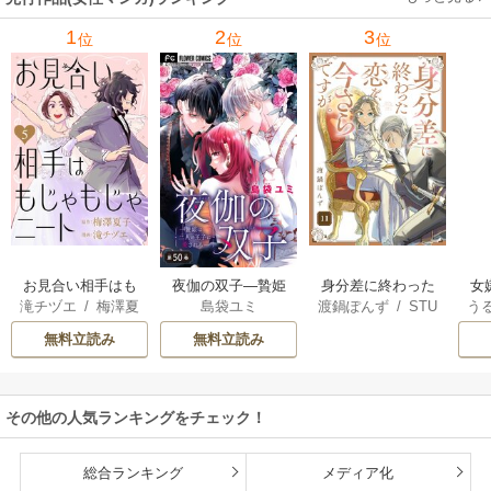
1
2
3
位
位
位
お見合い相手はも
夜伽の双子―贄姫
身分差に終わった
女
滝チヅエ
/
梅澤夏
島袋ユミ
渡鍋ぽんず
/
STU
う
じゃもじゃニート
は二人の王子に愛
恋を、今さらです
一
子（エブリスタ）
DIO ZOON
される―【マイク
が。
無料立読み
無料立読み
ロ】
その他の人気ランキングをチェック！
総合ランキング
メディア化