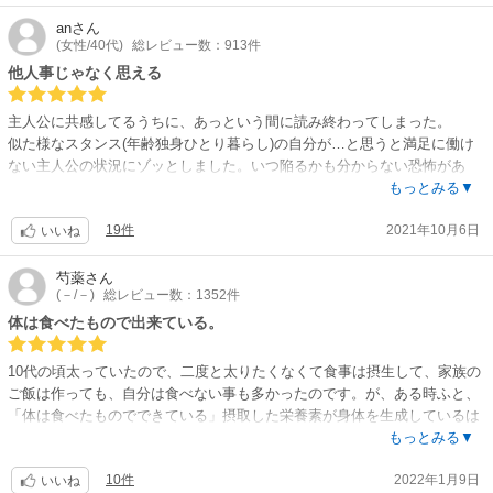
住み慣れた部屋も、マンションを購入する夢も諦め、家賃5万の古いアパ
an
さん
(女性/40代)
総レビュー数：913件
ートに引っ越す事を決意するさとこ。
過去の嫌な記憶に囚われ、中々浮上出来ずにいるさとこにお隣に住むお節
他人事じゃなく思える
介な大家と、親切な青年が薬膳を教えます。青年への下心と回復への期
待、さとこの生活が少しずつ変わり始めます。
主人公に共感してるうちに、あっという間に読み終わってしまった。
思い描いて未来とは違う現実を受け入れながら出来る事を積み重ねる毎
似た様なスタンス(年齢独身ひとり暮らし)の自分が…と思うと満足に働け
日。そんなアラフォー世代のリアルを描きつつ、『良質なものを食べて、
ない主人公の状況にゾッとしました。いつ陥るかも分からない恐怖があ
ただ寝て、自分の出来る事だけして過ごしていれば十分』と教えてくれま
る。
もっとみる▼
す。先日この作品のムック本を読みました。ドラマとコラボで、美人過ぎ
一方で、彼女が行き着いた薬膳療法ですが、そこに傾倒し過ぎない熱量と
る女優が載っていました。薬膳についても詳しく載っていて勉強になりま
19件
2021年10月6日
バランスが読んでてちょうど良かったです。人間関係の自然な距離感にも
いいね
した。もう一度言いますが、さとこを演じたのは美人過ぎる女性でした。
そのバランスの良さが効いてる。
さとこ良かったね。
ただ自分は薬膳をスピリチュアルではなく理にかなったものだと思ってま
芍薬
さん
(－/－)
総レビュー数：1352件
す。昔から毎年炎症を起こすほど胃腸が弱いので、毎日の料理も効果を考
えてしています。バキバキに意識してるわけではなく自然に根付いてる感
体は食べたもので出来ている。
じで。田舎の婆ちゃんの教えに通じる部分もあり、大根の話もトウモロコ
シの話も分かる〜って心地よかった。採れたて(自作)の効果はより絶大で
10代の頃太っていたので、二度と太りたくなくて食事は摂生して、家族の
すよ。
ご飯は作っても、自分は食べない事も多かったのです。が、ある時ふと、
なんだか色々考えさせられる作品で、主人公の動向が他人事じゃなく思え
「体は食べたものでできている」摂取した栄養素が身体を生成しているは
てきました…。こんな長々レビューしちゃう始末。良い作品に出会わせて
ず?・・・カルシウムとかタンパク質とか鉄とか、足りていないのではな
もっとみる▼
くれて有難うございます。
いか、今はよくても後年必ず影響が出てくるのではないか・・・と気づ
10件
2022年1月9日
き、このままではいけないと納豆や肉・魚料理、野菜も、自分の分も作っ
いいね