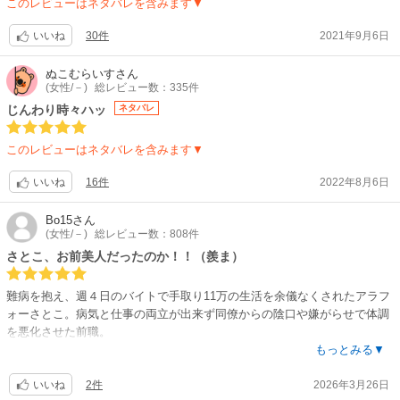
このレビューはネタバレを含みます▼
30件
2021年9月6日
いいね
ぬこむらいす
さん
(女性/－)
総レビュー数：335件
じんわり時々ハッ
ネタバレ
このレビューはネタバレを含みます▼
16件
2022年8月6日
いいね
Bo15
さん
(女性/－)
総レビュー数：808件
さとこ、お前美人だったのか！！（羨ま）
難病を抱え、週４日のバイトで手取り11万の生活を余儀なくされたアラフ
ォーさとこ。病気と仕事の両立が出来ず同僚からの陰口や嫌がらせで体調
を悪化させた前職。
もっとみる▼
ーー以前の私は理不尽な扱いに立ち向かえる人間だった。けれど今はその
2件
2026年3月26日
気力も体力もなくーー
いいね