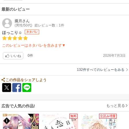
て食べるようになりました。
「麦巻さん」の家庭の事情や病気の事など、不安に思えば、いくらでも落
最新のレビュー
ち込めますが、環境の変化と人との繋がり、そして心の持ち方。今ある中
で前向きになれている事、本当に良かったです。
朧月
さん
(男性/50代)
総レビュー数：1件
蛇足ですが、冬大根は美味しいですよねぇ。米のとぎ汁で柔らかく炊いて
から味付けしたら格別です。
ほっこり☺️
ネタバレ
このレビューはネタバレを含みます▼
0件
2026年7月3日
いいね
132件すべてのレビューをみる
この作品をシェアしよう
もっと見る
広告で人気の作品!
無料
立読み増量