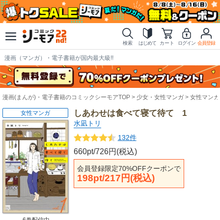
検索
はじめて
カート
ログイン
会員登録
漫画（マンガ）・電子書籍が国内最大級!!
漫画(まんが)・電子書籍のコミックシーモアTOP
少女・女性マンガ
女性マンガ
しあわせは食べて寝て待て 1
女性マンガ
水凪トリ
132件
660pt/726円(税込)
会員登録限定70%OFFクーポンで
198pt/217円(税込)