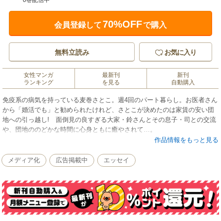
6巻配信中
70%OFF
会員登録して
で購入
無料立読み
お気に入り
女性マンガ
最新刊
新刊
ランキング
を見る
自動購入
免疫系の病気を持っている麦巻さとこ。週4回のパート暮らし。お医者さん
から「婚活でも」と勧められたけれど、さとこが決めたのは家賃の安い団
地への引っ越し! 面倒見の良すぎる大家・鈴さんとその息子・司との交流
や、団地ののどかな時間に心身ともに癒やされて…。
作品情報をもっと見る
メディア化
広告掲載中
エッセイ