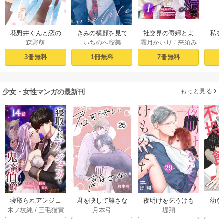
社交界の毒婦とよ
花野井くんと恋の
きみの横顔を見て
私
霜月かいり
/
来須み
森野萌
いちのへ瑠美
ばれる私～素敵な
病（１）
いた（１）
かん
辺境伯令息に腕を
［ば
7冊無料
3冊無料
1冊無料
折られたので、責
任とってもらいま
す～［ばら売り］
もっと見る
第1話
少女・女性マンガの最新刊
幼
寝取られアンジェ
君を映して離さな
夜明けを乞うけも
木ノ枝純
/
三毛猫寅
月本弓
堤翔
ニカと鬼畜伯爵
い[ばら売り] 25巻
のたち[ばら売り] 2