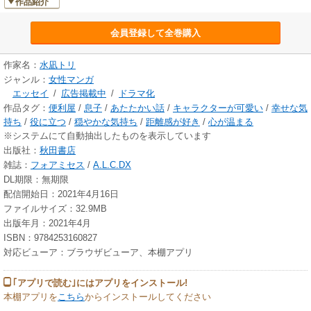
作品紹介
会員登録して全巻購入
作家名：
水凪トリ
ジャンル：
女性マンガ
エッセイ
/
広告掲載中
/
ドラマ化
作品タグ：
便利屋
/
息子
/
あたたかい話
/
キャラクターが可愛い
/
幸せな気
持ち
/
役に立つ
/
穏やかな気持ち
/
距離感が好き
/
心が温まる
※システムにて自動抽出したものを表示しています
出版社：
秋田書店
雑誌：
フォアミセス
/
A.L.C.DX
DL期限：無期限
配信開始日：2021年4月16日
ファイルサイズ：32.9MB
出版年月：2021年4月
ISBN：9784253160827
対応ビューア：ブラウザビューア、本棚アプリ
｢アプリで読む｣にはアプリをインストール!
本棚アプリを
こちら
からインストールしてください