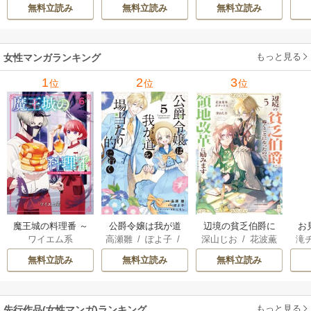
次
［ばら売り］ 14巻
8-29巻
無料立読み
無料立読み
無料立読み
もっと見る
女性マンガランキング
1
2
3
位
位
位
魔王城の料理番 ～
公爵令嬢は我が道
辺境の貧乏伯爵に
お
ワイエム系
高瀬雛
/
ぽよ子
/
深山じお
/
花波薫
滝
コワモテ魔族ばか
を場当たり的に行
嫁ぐことになった
じ
にもし
歩
/
ボダックス
子
りだけど、ホワイ
く
ので領地改革に励
無料立読み
無料立読み
無料立読み
トな職場です～
みます ～the letter
from Boule～
もっと見る
先行作品(女性マンガ)ランキング