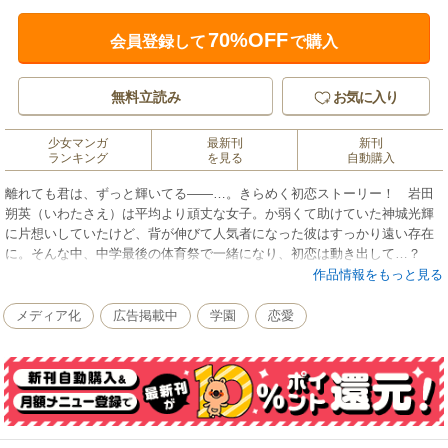
70%OFF
会員登録して
で購入
無料立読み
お気に入り
少女マンガ
最新刊
新刊
ランキング
を見る
自動購入
離れても君は、ずっと輝いてる――…。きらめく初恋ストーリー！ 岩田
朔英（いわたさえ）は平均より頑丈な女子。か弱くて助けていた神城光輝
に片想いしていたけど、背が伸びて人気者になった彼はすっかり遠い存在
に。そんな中、中学最後の体育祭で一緒になり、初恋は動き出して…？
作品情報をもっと見る
メディア化
広告掲載中
学園
恋愛