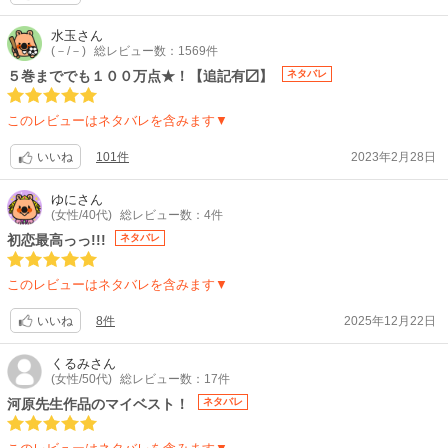
水玉
さん
(－/－)
総レビュー数：1569件
５巻まででも１００万点★！【追記有〼】
ネタバレ
このレビューはネタバレを含みます▼
101件
2023年2月28日
いいね
ゆに
さん
(女性/40代)
総レビュー数：4件
初恋最高っっ!!!
ネタバレ
このレビューはネタバレを含みます▼
8件
2025年12月22日
いいね
くるみ
さん
(女性/50代)
総レビュー数：17件
河原先生作品のマイベスト！
ネタバレ