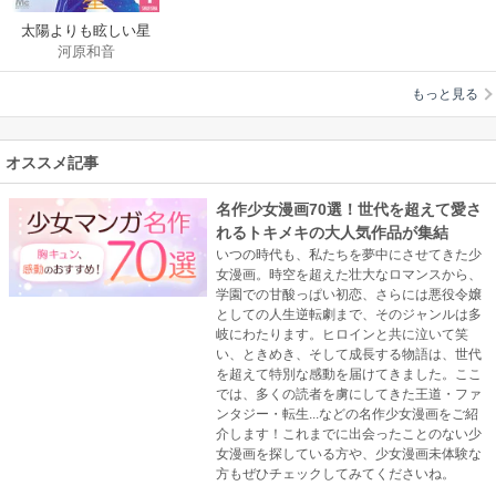
太陽よりも眩しい星
河原和音
もっと見る
オススメ記事
名作少女漫画70選！世代を超えて愛さ
れるトキメキの大人気作品が集結
いつの時代も、私たちを夢中にさせてきた少
女漫画。時空を超えた壮大なロマンスから、
学園での甘酸っぱい初恋、さらには悪役令嬢
としての人生逆転劇まで、そのジャンルは多
岐にわたります。ヒロインと共に泣いて笑
い、ときめき、そして成長する物語は、世代
を超えて特別な感動を届けてきました。ここ
では、多くの読者を虜にしてきた王道・ファ
ンタジー・転生...などの名作少女漫画をご紹
介します！これまでに出会ったことのない少
女漫画を探している方や、少女漫画未体験な
方もぜひチェックしてみてくださいね。