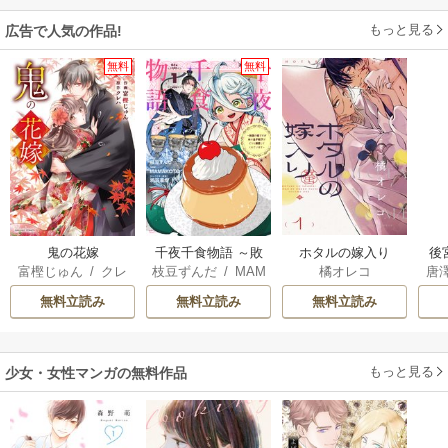
もっと見る
広告で人気の作品!
無料
無料
鬼の花嫁
千夜千食物語 ～敗
ホタルの嫁入り
後
富樫じゅん
/
クレ
枝豆ずんだ
/
MAM
橘オレコ
唐
国の姫ですが氷の
は
ハ
AKOTO
/
鴉羽凛燈
皇子殿下がどうも
無料立読み
無料立読み
無料立読み
溺愛してくれてい
ます～
もっと見る
少女・女性マンガの無料作品