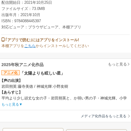
配信開始日：2021年10月25日
ファイルサイズ：73.0MB
出版年月：2021年10月
ISBN：9784088445397
対応ビューア：ブラウザビューア、本棚アプリ
｢アプリで読む｣にはアプリをインストール!
本棚アプリを
こちら
からインストールしてください
もっと見る
2025年秋アニメ化作品
アニメ化
「太陽よりも眩しい星」
【声の出演】
岩田朔英:藤寺美徳 / 神城光輝:小野友樹
【あらすじ】
平均より少し頑丈な女の子・岩田朔英と、か弱い男の子・神城光輝。小学
生の頃、神城の笑顔にひとめぼれした朔英だったが、細くて小さかった神
もっと見る
城は、中学生になると、爽やかイケメンに成長。遠い存在になってしまっ
た。そんな中、中学最後の体育祭で一緒になり、心の奥にしまってきた初
メディア化作品をもっと見る
恋が動き出す。どんなに遠くなっても、私の眩しい星はずっと君――。き
らめく初恋ストーリーが始まる！