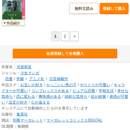
無料立読み
登録して購入
作品紹介
1
2
>
会員登録して全巻購入
作家名：
河原和音
ジャンル：
少女マンガ
恋愛
/
学園
/
アニメ化
/
広告掲載中
作品タグ：
お互いが好き
/
かっこいい男の子
/
やりとりが可愛い
/
キャラ
クターが可愛い
/
コンプレックスがある
/
ピュアな恋愛
/
学校生活
/
幸せな
気持ち
/
恋に変わる
/
爽快感がある
/
純粋な気持ち
/
絵が綺麗
/
表情が可愛
い
/
設定が好き
/
心が温まる
※システムにて自動抽出したものを表示しています
出版社：
集英社
雑誌：
別冊マーガレット
/
マーガレットコミックスDIGITAL
DL期限：無期限