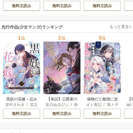
みやこ
音さや
/
たむ
大尉に愛されるま
無料立読み
無料立読み
無料立読み
で～
もっと見る
先行作品(少女マンガ)ランキング
1
2
3
位
位
位
黒妖の花嫁～忌み
【単話】公爵家の
偽物だと敵国に追
【
音中さわき
/
宮之
彩川ぬるぴょ
/
鈴
オト有記
/
瑪々子
紬
嫌われた私が冷酷
長女でした
放されましたが、
ら
みやこ
音さや
/
たむ
大尉に愛されるま
どうやら本物の聖
し
無料立読み
無料立読み
無料立読み
で～
女は私のようで
す。