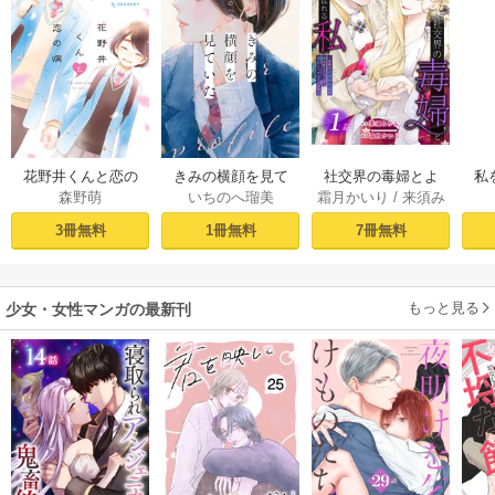
社交界の毒婦とよ
花野井くんと恋の
きみの横顔を見て
私
霜月かいり
/
来須み
森野萌
いちのへ瑠美
ばれる私～素敵な
病（１）
いた（１）
かん
辺境伯令息に腕を
［ば
7冊無料
3冊無料
1冊無料
折られたので、責
任とってもらいま
す～［ばら売り］
もっと見る
第1話
少女・女性マンガの最新刊