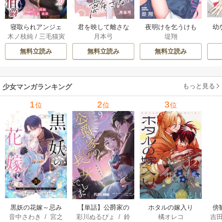
幼
寝取られアンジェ
君を映して離さな
夜明けを乞うけも
木ノ枝純
/
三毛猫寅
月本弓
堤翔
ニカと鬼畜伯爵
い[ばら売り] 25巻
のたち[ばら売り] 2
次
［ばら売り］ 14巻
8-29巻
無料立読み
無料立読み
無料立読み
もっと見る
少女マンガランキング
1
2
3
位
位
位
黒妖の花嫁～忌み
【単話】公爵家の
ホタルの嫁入り
傍
音中さわき
/
宮之
彩川ぬるぴょ
/
鈴
橘オレコ
吉
嫌われた私が冷酷
長女でした