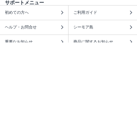
サポートメニュー
初めての方へ
ご利用ガイド
ヘルプ・お問合せ
シーモア島
重要なお知らせ
商品に関するお知らせ
ホームアイコンを追加
本棚アプリを無料ダウンロード！
本棚アプリについて
このサイトについて
推奨環境
利用規約
ISBN検索
プライバシーポリシー
情報セキュリティーポリシー
特定商取引法に基づく表示
安心してお使いいただくために
ABJマークは、この電子書店・電子書籍配信サービスが、 著作権者からコンテ