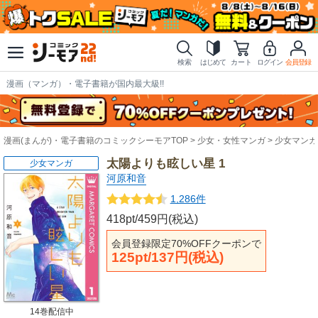
検索
はじめて
カート
ログイン
会員登録
漫画（マンガ）・電子書籍が国内最大級!!
漫画(まんが)・電子書籍のコミックシーモアTOP
少女・女性マンガ
少女マンガ
太陽よりも眩しい星 1
少女マンガ
河原和音
1,286件
418pt/459円(税込)
会員登録限定70%OFFクーポンで
125pt/137円(税込)
14巻配信中