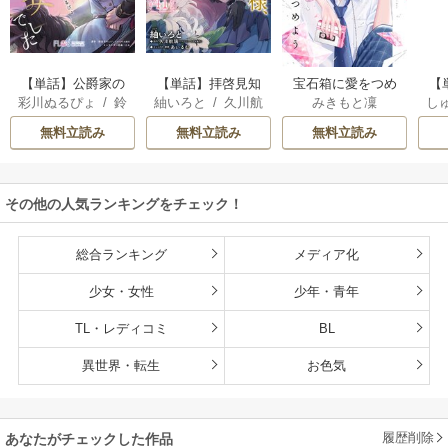
【単話】公爵家の
【単話】拝啓見知
宝石箱に愛をつめ
【
彩川ぬるぴょ
/
鈴
紬いろと
/
久川航
みきもと凜
し
長女でした
らぬ旦那様、離婚
よう
あ
音さや
/
たむ
璃
/
あいるむ
していただきます
る
無料立読み
無料立読み
無料立読み
竜
その他の人気ランキングをチェック！
総合ランキング
メディア化
少女・女性
少年・青年
TL・レディコミ
BL
異世界・転生
お色気
履歴削除
あなたがチェックした作品