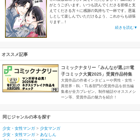
がとうございます。いつも読んでくださる皆様と支
えてくださる方々に感謝の気持ちで一杯です。恩返
しとして楽しんでいただけるよう、これからも頑張
ります...！
続きを読む▼
オススメ記事
コミックナタリー「みんなが選ぶ!!電
子コミック大賞2025」受賞作品特集
大賞作品の作者インタビューや男性・女性・
異世界・BL・TL各部門の受賞作品を担当編
集者が全力プレゼン。制作秘話やオススメシ
ーン等、受賞作品の魅力を紹介！
同じジャンルの本を探す
少女・女性マンガ
>
少女マンガ
少女・女性マンガ
>
あなしん