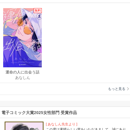
無料
運命の人に出会う話
あなしん
もっと見る
電子コミック大賞2025女性部門 受賞作品
[ あなしん先生より ]
この度は素晴らしい賞をいただきまして、誠にあり