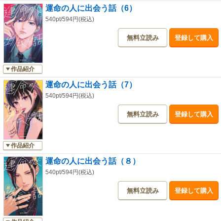
運命の人に出会う話（6）
540pt/594円(税込)
無料立読み
登録して購入
作品紹介
運命の人に出会う話（7）
540pt/594円(税込)
無料立読み
登録して購入
作品紹介
運命の人に出会う話（８）
540pt/594円(税込)
無料立読み
登録して購入