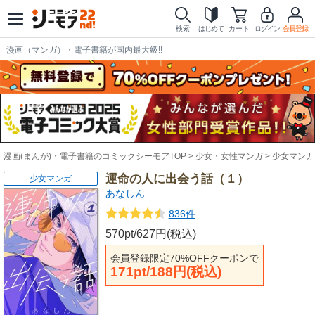
検索
はじめて
カート
ログイン
会員登録
漫画（マンガ）・電子書籍が国内最大級!!
漫画(まんが)・電子書籍のコミックシーモアTOP
少女・女性マンガ
少女マンガ
運命の人に出会う話（１）
少女マンガ
あなしん
836件
570pt/627円(税込)
会員登録限定70%OFFクーポンで
171pt/188円(税込)