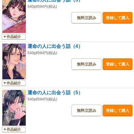
540pt/594円(税込)
無料立読み
登録して購入
作品紹介
運命の人に出会う話（4）
540pt/594円(税込)
無料立読み
登録して購入
作品紹介
運命の人に出会う話（5）
540pt/594円(税込)
無料立読み
登録して購入
作品紹介