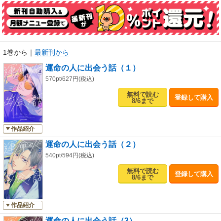
1巻から
｜
最新刊から
運命の人に出会う話（１）
570pt/627円(税込)
無料で読む
登録して購入
8/6まで
作品紹介
運命の人に出会う話（２）
540pt/594円(税込)
無料で読む
登録して購入
8/6まで
作品紹介
運命の人に出会う話（3）