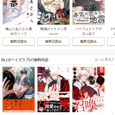
噛んだあとから番
職場のイケメン営
パーフェクトアデ
ス
倉田イツ子
nocori
美山薫子
になるには【単行
業は理想の飼い主
ィクション
本版】
様【単行本版】
無料立読み
無料立読み
無料立読み
もっと見る
BL(ボーイズラブ)の無料作品