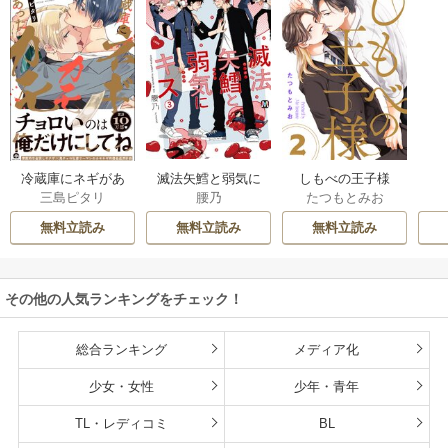
滅法矢鱈と弱気に
冷蔵庫にネギがあ
しもべの王子様
腰乃
三島ピタリ
たつもとみお
キス【コミックス
ったカモ
【描き下ろしおま
版】
け付き特装版】
無料立読み
無料立読み
無料立読み
その他の人気ランキングをチェック！
総合ランキング
メディア化
少女・女性
少年・青年
TL・レディコミ
BL