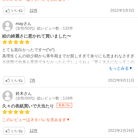
と聞きたくなるくらい、
ウォーホルのマリリンも顔負けの、目を引く色使いが素晴らしい〰、完成
22件
2022年3月3日
いいね
度の高い表紙〜（拍手）！
may
さん
んで、その美形クールなエージェントくん。
(女性/50代)
総レビュー数：132件
はじまって速攻、美々しい見目を裏切る中身！！
絵の綺麗さに惹かれて買いました〜
んもぅ〰、その時点で持ってかれる！
ツボった！
とても面白かったです〜(⁠^o^)
ポチリ決定〰（笑）！
真理生くんの幼少期から青年期までが貧しすぎて余りにも恵まれなさすぎ
る状態で自身も受容できなかったんでしょうねぇ「早く大人になってこの
そんで、綺麗画とは対照的に、たまに入る手抜き絵！
家を出たい！」ってずっと思ってた気持ち少し分かります。青年期のグラ
もっとみる▼
デッサンのくるったような、やる気ないアホ顔が、コレまた、最高に楽し
ディエーターのような賞金稼ぎでその日暮らしをしている姿には涙が出そ
い〜！
7件
2022年9月11日
うになりました。子は親を選べませんからね…私も母とは相性が悪かった
いいね
このアホ絵が、全体的なコミカルさと楽しさを瀑上げしてます！
ので“早く大人になって母のいるこの家から出たい”ってずっと思ってたク
チでしたから(笑)
鈴木
さん
もう、読んでてもねぇ、最後まで楽しかったです。
(女性/30代)
総レビュー数：119件
理一は理一で貧しい訳ではないけど(むしろ裕福な方かな)生まれながらに
とりあえずキャラが良い〜！
人生を決められちゃってる、ある意味可哀想なところがあって、けど本人
久々の表紙買いで大当たり
ネタバレ
真逆の2人の凸凹加減が、地でコミカルになって最高に面白い。
は子供の頃から自由の無い生活だったから洗脳されてるというか抵抗する
事もなく今は当たり前のように自己犠牲を受け入れてて…こちらも人生的
このレビューはネタバレを含みます▼
ストーリーも、進展が上手い！
には幸せとは言い難いですね。
1巻巻末で謎の自由人マリオのことが〜、、、
そんなふたりが、真理生が子供の頃にたった一度だけ会った時に一目惚れ
12件
2022年2月24日
いいね
んで、2巻への期待が高まる！
した理一に会いに地球の裏側のブラジルから来て運命が動いていくんです