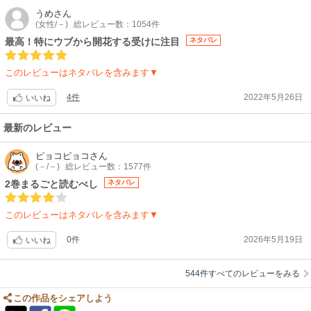
読むなら上下セット、ご一緒にオススメしますよっ！
が…とにかく、真理生の一途な気持ちが叶って本当に良かった〜〜〜！！
うめ
さん
と思いました。
(女性/－)
総レビュー数：1054件
バカぼんくんも良い子で、2人の間をイイ感じで掻き回してくれてます
最高！特にウブから開花する受けに注目
ネタバレ
（笑）。
この２人の物語、続きを描いてはくれませんか？
できれば、ずっとハッピーな方向で(⁠^_^⁠)
いやぁ楽しかった！
このレビューはネタバレを含みます▼
読後感も明るく楽しい〜、エンドの満足感◎！
あと、時々デフォルメされた姿の真理生がマツコ・デラックスさんに見え
4件
2022年5月26日
いいね
て仕方なくて…なんか可愛かったです(⁠≧⁠▽⁠≦⁠)
ラストへの進みも上手で、物足りなくはないんだけど、、、
コレって、まだ続けることもできますよねっ！？
最新のレビュー
今後の2人は？
ピョコピョコ
さん
(－/－)
総レビュー数：1577件
ばか坊くんの今後の成長は？
あったら絶対読みたい〰！
2巻まるごと読むべし
ネタバレ
表紙絵含めストーリー展開も完成度が高く、その後に続刊って、かえって
このレビューはネタバレを含みます▼
難しいかもですが〰、、、
できれば読みたい！
0件
2026年5月19日
いいね
あったら読みたい〰！
544件すべてのレビューをみる
いずれにせよ、作者さん、
次回作、楽しみにしていまぁ〜す！
この作品をシェアしよう