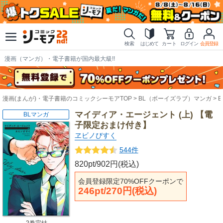
検索
はじめて
カート
ログイン
会員登録
漫画（マンガ）・電子書籍が国内最大級!!
漫画(まんが)・電子書籍のコミックシーモアTOP
BL（ボーイズラブ）マンガ
マイディア・エージェント (上) 【電
BLマンガ
子限定おまけ付き】
ヱビノびすく
544件
820pt/902円(税込)
会員登録限定70%OFFクーポンで
246pt/270円(税込)