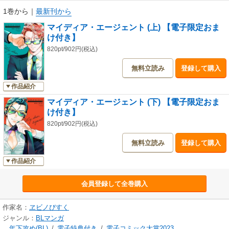
1巻から
｜
最新刊から
マイディア・エージェント (上) 【電子限定おま
け付き】
820pt/902円(税込)
無料立読み
登録して購入
作品紹介
マイディア・エージェント (下) 【電子限定おま
け付き】
820pt/902円(税込)
無料立読み
登録して購入
作品紹介
会員登録して全巻購入
作家名：
ヱビノびすく
ジャンル：
BLマンガ
年下攻め(BL)
/
電子特典付き
/
電子コミック大賞2023