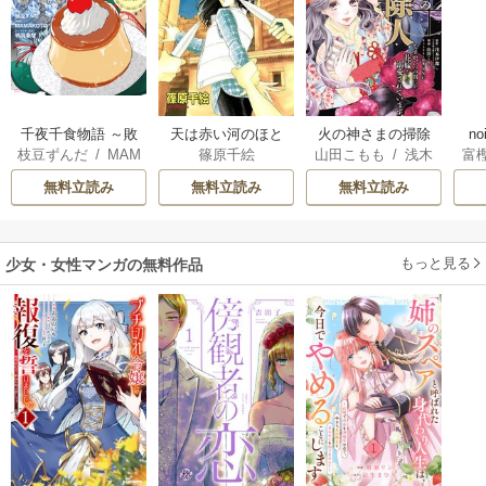
千夜千食物語 ～敗
天は赤い河のほと
火の神さまの掃除
n
枝豆ずんだ
/
MAM
篠原千絵
山田こもも
/
浅木
富
国の姫ですが氷の
り
人ですが、いつの
AKOTO
/
鴉羽凛燈
伊都
/
SNC
皇子殿下がどうも
間にか花嫁として
無料立読み
無料立読み
無料立読み
溺愛してくれてい
溺愛されています
ます～
もっと見る
少女・女性マンガの無料作品