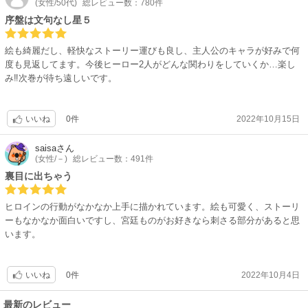
(女性/50代)
総レビュー数：780件
序盤は文句なし星５
絵も綺麗だし、軽快なストーリー運びも良し、主人公のキャラが好みで何
度も見返してます。今後ヒーロー2人がどんな関わりをしていくか…楽し
み‼︎次巻が待ち遠しいです。
0件
2022年10月15日
いいね
saisa
さん
(女性/－)
総レビュー数：491件
裏目に出ちゃう
ヒロインの行動がなかなか上手に描かれています。絵も可愛く、ストーリ
ーもなかなか面白いですし、宮廷ものがお好きなら刺さる部分があると思
います。
0件
2022年10月4日
いいね
最新のレビュー