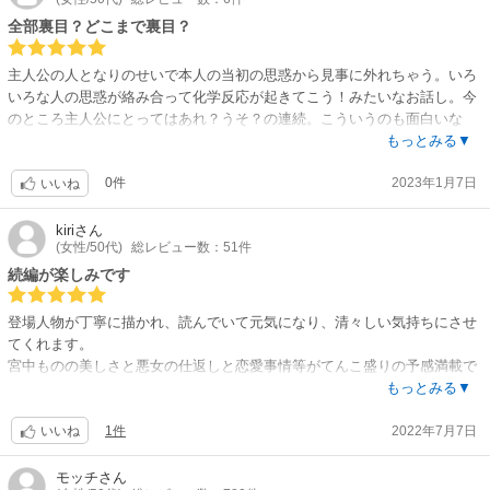
全部裏目？どこまで裏目？
主人公の人となりのせいで本人の当初の思惑から見事に外れちゃう。いろ
いろな人の思惑が絡み合って化学反応が起きてこう！みたいなお話し。今
のところ主人公にとってはあれ？うそ？の連続。こういうのも面白いな
ぁ。最終的には主人公がどこにたどり着くのか気になる。
もっとみる▼
0件
2023年1月7日
いいね
kiri
さん
(女性/50代)
総レビュー数：51件
続編が楽しみです
登場人物が丁寧に描かれ、読んでいて元気になり、清々しい気持ちにさせ
てくれます。
宮中ものの美しさと悪女の仕返しと恋愛事情等がてんこ盛りの予感満載で
今後の展開が楽しみです。
もっとみる▼
1件
2022年7月7日
いいね
モッチ
さん