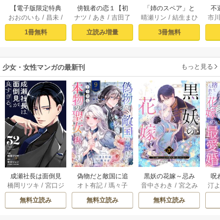
【電子版限定特典
傍観者の恋１【初
「姉のスペア」と
不
おおのいも
/
昌未
/
ナツ
/
あき
/
吉田了
晴瀬リン
/
結生まひ
市
付き】ブチ切れ令
回限定ペーパー
呼ばれた身代わり
ー
はぐれメタボ
ろ
わ
嬢は報復を誓いま
付】【電子限定特
人生は、今日でや
ぎ
1冊無料
立読み増量
3冊無料
した。1～魔導書の
典付】【シーモア
めることにします
力で祖国を叩き潰
限定特典付き】
～辺境で自由を満
します～
喫中なので、今さ
もっと見る
少女・女性マンガの最新刊
ら真の聖女と言わ
れても知りませ
ん！～ 1巻
成瀬社長は面倒見
偽物だと敵国に追
黒妖の花嫁～忌み
呪
橋岡リツキ
/
宮口ジ
オト有記
/
瑪々子
音中さわき
/
宮之み
汀
が良すぎる。【単
放されましたが、
嫌われた私が冷酷
ら
ュン
/
COMIC ROO
やこ
話版】 52巻
どうやら本物の聖
大尉に愛されるま
無料立読み
無料立読み
無料立読み
M
女は私のようで
で～ 20巻
す。 9巻