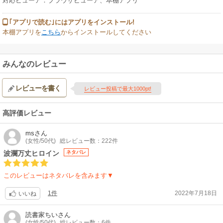
対応ビューア：ブラウザビューア、本棚アプリ
｢アプリで読む｣にはアプリをインストール!
本棚アプリを
こちら
からインストールしてください
みんなのレビュー
レビューを書く
レビュー投稿で最大1000pt!
高評価レビュー
ms
さん
(女性/50代)
総レビュー数：222件
波瀾万丈ヒロイン
ネタバレ
このレビューはネタバレを含みます▼
1件
2022年7月18日
いいね
読書家ちい
さん
(女性/50代)
総レビュー数：6件