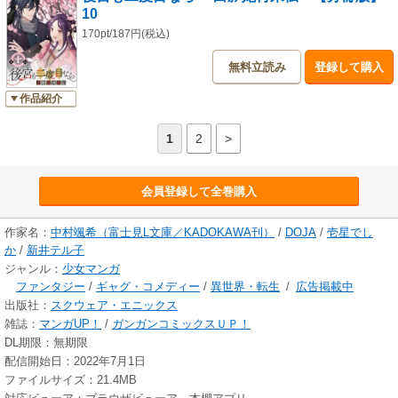
10
170pt/187円(税込)
無料立読み
登録して購入
作品紹介
1
2
>
会員登録して全巻購入
作家名：
中村颯希（富士見L文庫／KADOKAWA刊）
/
DOJA
/
壱星でし
か
/
新井テル子
ジャンル：
少女マンガ
ファンタジー
/
ギャグ・コメディー
/
異世界・転生
/
広告掲載中
出版社：
スクウェア・エニックス
雑誌：
マンガUP！
/
ガンガンコミックスＵＰ！
DL期限：無期限
配信開始日：2022年7月1日
ファイルサイズ：21.4MB