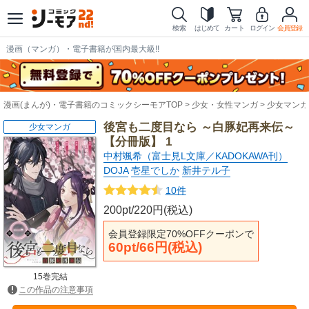
検索
はじめて
カート
ログイン
会員登録
漫画（マンガ）・電子書籍が国内最大級!!
漫画(まんが)・電子書籍のコミックシーモアTOP
少女・女性マンガ
少女マンガ
後宮も二度目なら ～白豚妃再来伝～
少女マンガ
【分冊版】 1
中村颯希（富士見L文庫／KADOKAWA刊）
DOJA
壱星でしか
新井テル子
10件
200pt/220円(税込)
会員登録限定70%OFFクーポンで
60pt/66円(税込)
15巻完結
この作品の注意事項