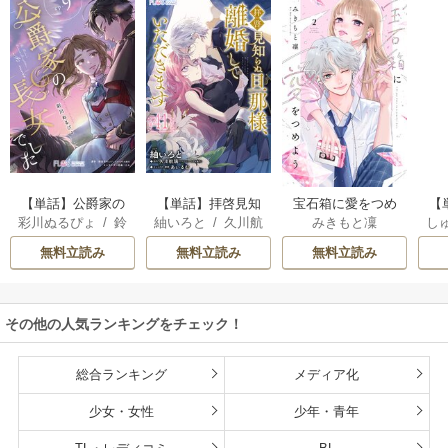
【単話】公爵家の
【単話】拝啓見知
宝石箱に愛をつめ
【
彩川ぬるぴょ
/
鈴
紬いろと
/
久川航
みきもと凜
し
長女でした
らぬ旦那様、離婚
よう
あ
音さや
/
たむ
璃
/
あいるむ
していただきます
る
無料立読み
無料立読み
無料立読み
竜
その他の人気ランキングをチェック！
総合ランキング
メディア化
少女・女性
少年・青年