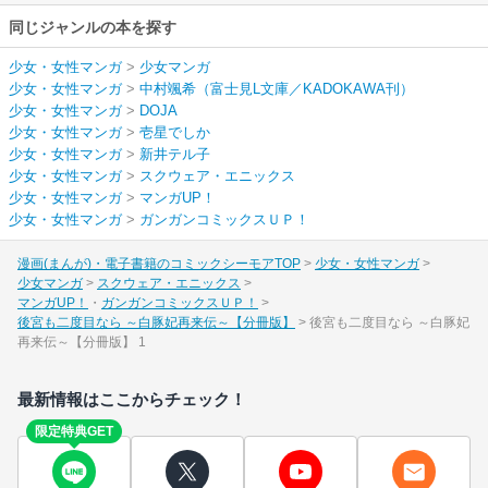
同じジャンルの本を探す
少女・女性マンガ
>
少女マンガ
少女・女性マンガ
>
中村颯希（富士見L文庫／KADOKAWA刊）
少女・女性マンガ
>
DOJA
少女・女性マンガ
>
壱星でしか
少女・女性マンガ
>
新井テル子
少女・女性マンガ
>
スクウェア・エニックス
少女・女性マンガ
>
マンガUP！
少女・女性マンガ
>
ガンガンコミックスＵＰ！
漫画(まんが)・電子書籍のコミックシーモアTOP
少女・女性マンガ
少女マンガ
スクウェア・エニックス
マンガUP！
ガンガンコミックスＵＰ！
後宮も二度目なら ～白豚妃再来伝～【分冊版】
後宮も二度目なら ～白豚妃
再来伝～【分冊版】 1
最新情報はここからチェック！
限定特典GET