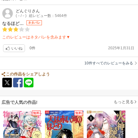
どんぐり
さん
(－/－)
総レビュー数：5464件
なるほど…
ネタバレ
このレビューはネタバレを含みます▼
0件
2025年1月31日
いいね
10件すべてのレビューをみる
この作品をシェアしよう
もっと見る
広告で人気の作品!
無料
無料