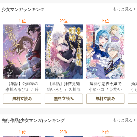
もっと見る
少女マンガランキング
1
2
3
位
位
位
【単話】公爵家の
【単話】拝啓見知
病弱な悪役令嬢で
婚
彩川ぬるぴょ
/
鈴
紬いろと
/
久川航
小箱ハコ
/
沢野い
う
長女でした
らぬ旦那様、離婚
すが、婚約者が過
娼
音さや
/
たむ
璃
/
あいるむ
ずみ
していただきます
保護すぎて逃げ出
無料立読み
無料立読み
無料立読み
したい(私たち犬猿
の仲でしたよ
ね！？)
もっと見る
先行作品(少女マンガ)ランキング
1
2
3
位
位
位