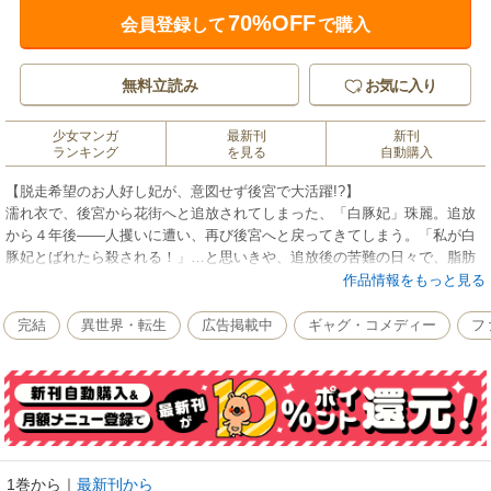
70%OFF
会員登録して
で購入
無料立読み
お気に入り
少女マンガ
最新刊
新刊
ランキング
を見る
自動購入
【脱走希望のお人好し妃が、意図せず後宮で大活躍!?】
濡れ衣で、後宮から花街へと追放されてしまった、「白豚妃」珠麗。追放
から４年後――人攫いに遭い、再び後宮へと戻ってきてしまう。「私が白
豚妃とばれたら殺される！」…と思いきや、追放後の苦難の日々で、脂肪
が落ち目力は磨かれ、別人のような絶世の美女に！懸命に後宮からの脱走
作品情報をもっと見る
を図る珠麗だが、脱出行動が裏目に出たり、花街と貧民窟で鍛えた処世術
が役立ちすぎて、うっかり妃候補として取り立てられたり…と、活躍を重
完結
異世界・転生
広告掲載中
ギャグ・コメディー
フ
ねてしまい――。珠麗は誰にも正体を悟られることなく、無事に後宮を脱
出できるのか!?
※この商品は「後宮も二度目なら ～白豚妃再来伝～」を1話ごとに分冊し
たものです。
(C)Satsuki Nakamura Licensed by KADOKAWA CORPORATION (C)2022
DOJA (C)2022 Deshica Ichise
1巻から
｜
最新刊から