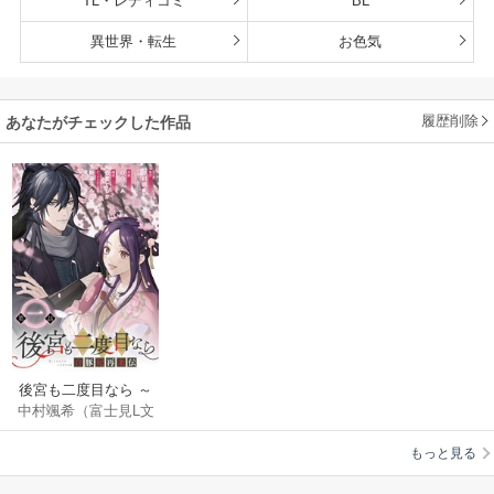
TL・レディコミ
BL
異世界・転生
お色気
履歴削除
あなたがチェックした作品
後宮も二度目なら ～
中村颯希（富士見L文
白豚妃再来伝～【分
庫／KADOKAWA刊）
冊版】
もっと見る
/
DOJA
/
壱星でし
か
/
新井テル子