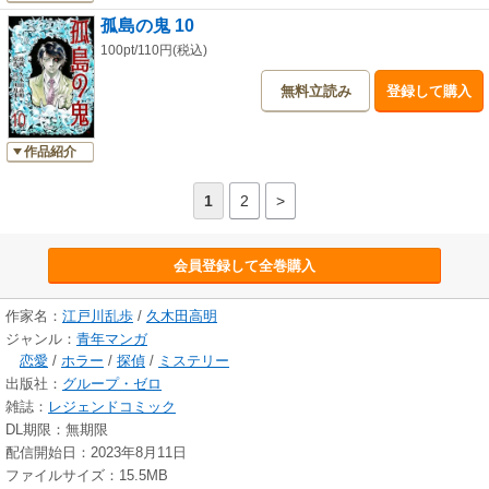
孤島の鬼 10
100pt/110円(税込)
無料立読み
登録して購入
作品紹介
1
2
>
会員登録して全巻購入
作家名：
江戸川乱歩
/
久木田高明
ジャンル：
青年マンガ
恋愛
/
ホラー
/
探偵
/
ミステリー
出版社：
グループ・ゼロ
雑誌：
レジェンドコミック
DL期限：無期限
配信開始日：2023年8月11日
ファイルサイズ：15.5MB