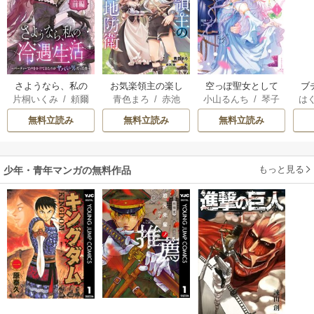
さようなら、私の
お気楽領主の楽し
空っぽ聖女として
ブ
片桐いくみ
/
頼爾
青色まろ
/
赤池
小山るんち
/
琴子
は
冷遇生活 ～パーテ
い領地防衛
捨てられたはず
復
宗
/
転
お
ィーで声をかけて
が、嫁ぎ先の皇帝
無料立読み
無料立読み
無料立読み
きたのがヤバい男
陛下に溺愛されて
だった件
います
もっと見る
少年・青年マンガの無料作品