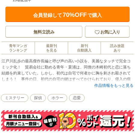
13巻配信中
70%OFF
会員登録して
で購入
無料立読み
お気に入り
青年マンガ
最新刊
新刊
読み放題
ランキング
を見る
自動購入
あり
江戸川乱歩の最高傑作長編と呼び声の高い小説を、美麗なタッチで完全コ
ミック化！ 貿易会社に勤める青年・蓑浦は、同僚の木崎初代と恋に落ち
結婚を約束していた。しかし、初代は自宅で何者かに胸を刺され殺されて
しまう！ 事件の日、初代の自宅の鍵はすべてかけられており、侵入の痕
跡は見当たらない。遂行不能な密室殺人事件であるように思われた。蓑浦
作品情報をもっと見る
は初代の復讐を誓い、私立探偵業である友人の深山木幸吉に捜査を依頼す
るが……?!
ミステリー
探偵
ホラー
恋愛