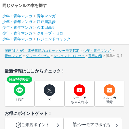
同じジャンルの本を探す
少年・青年マンガ
>
青年マンガ
少年・青年マンガ
>
江戸川乱歩
少年・青年マンガ
>
久木田高明
少年・青年マンガ
>
グループ・ゼロ
少年・青年マンガ
>
レジェンドコミック
漫画(まんが)・電子書籍のコミックシーモアTOP
少年・青年マンガ
青年マンガ
グループ・ゼロ
レジェンドコミック
孤島の鬼
孤島の鬼 1
最新情報はここからチェック！
限定特典GET
シーモア
メルマガ
LINE
X
ちゃんねる
登録
お得にポイントゲット！
ご来店ポイント
シーモアでポイ活