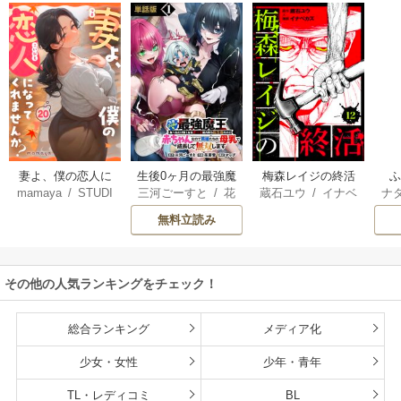
妻よ、僕の恋人に
生後0ヶ月の最強魔
梅森レイジの終活
mamaya
/
STUDI
三河ごーすと
/
花
蔵石ユウ
/
イナベ
ナ
なってくれません
王 食べるだけ強
O ZOON
房雪
/
マップ
カズ
/
STUDIO ZO
核
か？
くなるチート能力
無料立読み
ON
持ち転生者だけど
赤ちゃんなので英
雄たちの母乳で成
その他の人気ランキングをチェック！
長して無双します
総合ランキング
メディア化
少女・女性
少年・青年
TL・レディコミ
BL