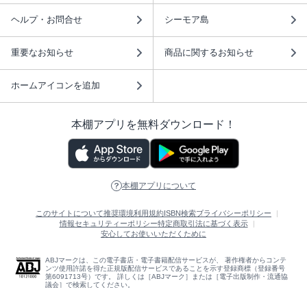
ヘルプ・お問合せ
シーモア島
重要なお知らせ
商品に関するお知らせ
ホームアイコンを追加
本棚アプリを無料ダウンロード！
本棚アプリについて
このサイトについて
推奨環境
利用規約
ISBN検索
プライバシーポリシー
情報セキュリティーポリシー
特定商取引法に基づく表示
安心してお使いいただくために
ABJマークは、この電子書店・電子書籍配信サービスが、 著作権者からコンテ
ンツ使用許諾を得た正規版配信サービスであることを示す登録商標（登録番号
第6091713号）です。 詳しくは［ABJマーク］または［電子出版制作・流通協
議会］で検索してください。