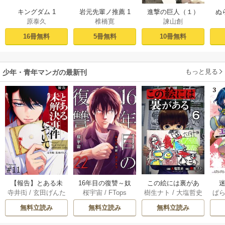
キングダム 1
岩元先輩ノ推薦 1
進撃の巨人（１）
ぬ
原泰久
椎橋寛
諫山創
16冊無料
5冊無料
10冊無料
もっと見る
少年・青年マンガの最新刊
【報告】とある未
16年目の復讐～奴
この絵には裏があ
迷
寺井衒
/
玄田げんた
桜宇宙
/
FTops
樹生ナト
/
大塩哲史
ぱ
解決事件について 1
らを地獄に送るま
る 6巻
1巻
で 22巻
無料立読み
無料立読み
無料立読み