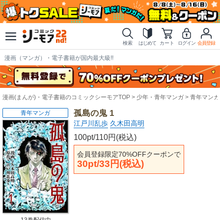
検索
はじめて
カート
ログイン
会員登録
漫画（マンガ）・電子書籍が国内最大級!!
漫画(まんが)・電子書籍のコミックシーモアTOP
少年・青年マンガ
青年マンガ
孤島の鬼 1
青年マンガ
江戸川乱歩
久木田高明
100pt/110円(税込)
会員登録限定70%OFFクーポンで
30pt/33円(税込)