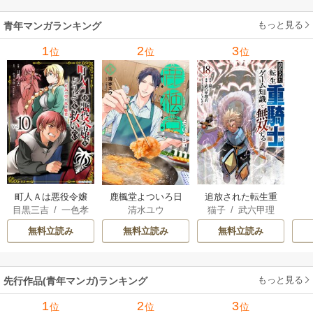
もっと見る
青年マンガランキング
1
2
3
位
位
位
町人Ａは悪役令嬢
追放された転生重
鹿楓堂よついろ日
目黒三吉
/
一色孝
猫子
/
武六甲理
清水ユウ
をどうしても救い
騎士はゲーム知識
和
太郎
/
Parum
衣
/
じゃいあん
たい ～どぶと空
で無双する
無料立読み
無料立読み
無料立読み
と氷の姫君～
もっと見る
先行作品(青年マンガ)ランキング
1
2
3
位
位
位