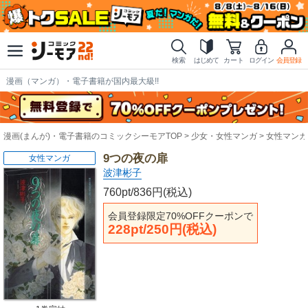
検索
はじめて
カート
ログイン
会員登録
漫画（マンガ）・電子書籍が国内最大級!!
漫画(まんが)・電子書籍のコミックシーモアTOP
少女・女性マンガ
女性マンガ
9つの夜の扉
女性マンガ
波津彬子
760pt/836円(税込)
会員登録限定70%OFFクーポンで
228pt/250円(税込)