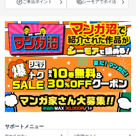
ご来店ポイント
シーモアでポイ活
サポートメニュー