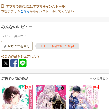
｢アプリで読む｣にはアプリをインストール!
本棚アプリを
こちら
からインストールしてください
みんなのレビュー
レビュー募集中！
レビューを書く
レビュー投稿で最大1000pt!
この作品をシェアしよう
もっと見る
広告で人気の作品!
無料
無料