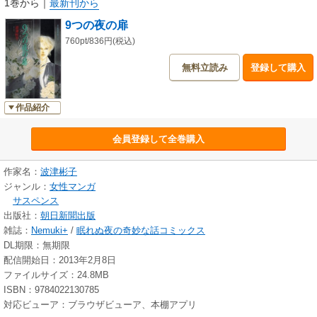
1巻から
｜
最新刊から
9つの夜の扉
760pt/836円(税込)
無料立読み
登録して購入
作品紹介
会員登録して全巻購入
作家名：
波津彬子
ジャンル：
女性マンガ
サスペンス
出版社：
朝日新聞出版
雑誌：
Nemuki+
/
眠れぬ夜の奇妙な話コミックス
DL期限：無期限
配信開始日：2013年2月8日
ファイルサイズ：24.8MB
ISBN：9784022130785
対応ビューア：ブラウザビューア、本棚アプリ