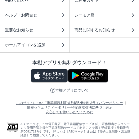
初めての方へ
ご利用ガイド
ヘルプ・お問合せ
シーモア島
重要なお知らせ
商品に関するお知らせ
ホームアイコンを追加
本棚アプリを無料ダウンロード！
本棚アプリについて
このサイトについて
推奨環境
利用規約
ISBN検索
プライバシーポリシー
情報セキュリティーポリシー
特定商取引法に基づく表示
安心してお使いいただくために
ABJマークは、この電子書店・電子書籍配信サービスが、 著作権者からコンテ
ンツ使用許諾を得た正規版配信サービスであることを示す登録商標（登録番号
第6091713号）です。 詳しくは［ABJマーク］または［電子出版制作・流通協
議会］で検索してください。