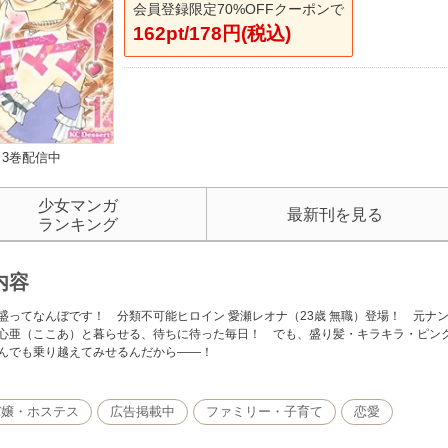
会員登録限定70%OFFクーポンで
162pt/178円(税込)
3巻配信中
少女マンガ
最新刊を見る
ランキング
内容
盛ってなんぼです！ 分類不可能ヒロイン 愛瀬レオナ（23歳 無職）登場！ 元ナ
心亜（ここあ）と暮らせる、待ちに待った毎日！ でも、盛り髪・キラキラ・ピンク
んでも乗り越えてみせるんだから――！
バ嬢・ホステス
広告掲載中
ファミリー・子育て
恋愛