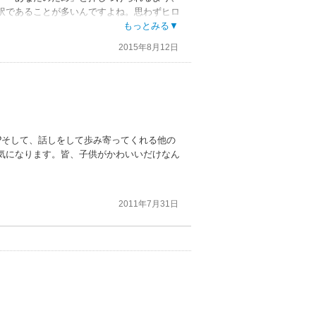
訳であることが多いんですよね。思わずヒロ
もっとみる▼
2015年8月12日
精神状態で良質な愛情と関心を持って子供と
ルギーを吸収して育つ。
?そして、話しをして歩み寄ってくれる他の
気になります。皆、子供がかわいいだけなん
では。
2011年7月31日
。