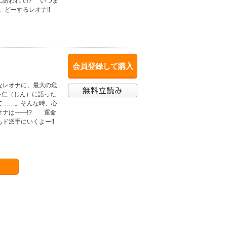
誘われて!? “いつま
どーするレオナ!!
会員登録して購入
なレオナに、最大の危
を仁（じん）に語った
て……。そんな時、心
オナは――!? 運命
ド派手にいくよー!!