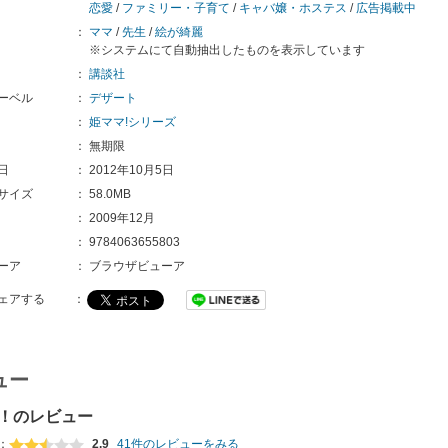
恋愛
/
ファミリー・子育て
/
キャバ嬢・ホステス
/
広告掲載中
：
ママ
/
先生
/
絵が綺麗
※システムにて自動抽出したものを表示しています
：
講談社
ーベル
：
デザート
：
姫ママ!シリーズ
：
無期限
日
：
2012年10月5日
サイズ
：
58.0MB
：
2009年12月
：
9784063655803
ーア
：
ブラウザビューア
ェアする
：
ュー
！のレビュー
：
2.9
41件のレビューをみる