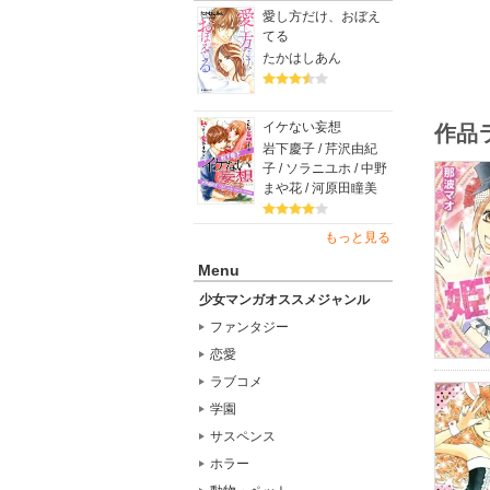
愛し方だけ、おぼえ
てる
たかはしあん
イケない妄想
作品
岩下慶子 / 芹沢由紀
子 / ソラニユホ / 中野
まや花 / 河原田瞳美
もっと見る
Menu
少女マンガオススメジャンル
ファンタジー
恋愛
ラブコメ
学園
サスペンス
ホラー