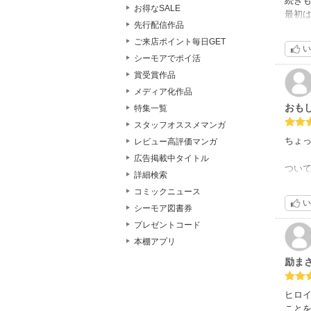
続きも
お得なSALE
（か
最初
先行配信作品
学生
ご来店ポイント毎日GET
あれ
い
娘の
何で
シーモアでポイ活
彼が
賞受賞作品
メディア化作品
勉強
おも
特集一覧
自身を
仕事
スタッフオススメマンガ
ちょ
レビュー高評価マンガ
女親
広告掲載中タイトル
子供
つい
詳細検索
だか
コミックニュース
い
母親
シーモア図書券
つま
プレゼントコード
息子
本棚アプリ
励ま
親だ
子供
自分
ヒロ
時間
こと