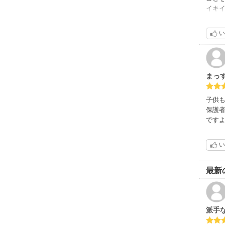
いつも
イキ
子供
イン
い
どちら
子の
接す
まっ
1巻
子供
子供
保護
本作
です
親と
い
全巻
作者
最新
星4
派手