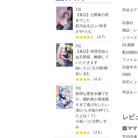
1位
作品タグ
【単話】公爵家の長
女でした
出版社
彩川ぬるぴょ
/
鈴音
雑誌・レ
さや
/
たむ
（4.7）
シリーズ
DL期限
2位
【単話】拝啓見知ら
配信開始
ぬ旦那様、離婚して
ファイル
いただきます
出版年月
紬いろと
/
久川航璃
/
あいるむ
ISBN
（4.3）
対応ビュ
3位
作品をシ
病弱な悪役令嬢です
が、婚約者が過保護
すぎて逃げ出したい
(私たち犬猿の仲でし
たよね！？)
レビ
小箱ハコ
/
沢野いず
み
姫ママ
（3.5）
平均評価