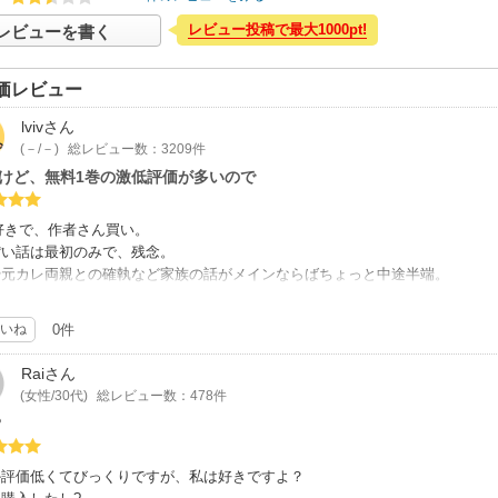
レビュー投稿で最大1000pt!
レビューを書く
価レビュー
lviv
さん
(－/－)
総レビュー数：3209件
だけど、無料1巻の激低評価が多いので
好きで、作者さん買い。
ぽい話は最初のみで、残念。
や元カレ両親との確執など家族の話がメインならばちょっと中途半端。
、、
いね
0件
評価が多いですね。
マが有りか無しかの次元の話では？
Rai
さん
な話、ナシならば水商売の人は親になる資格は無いのか?
(女性/30代)
総レビュー数：478件
夜の仕事してたら低俗な人間の子供のレッテルが貼られるのか?
？
う一種偏見を含む否定にもなりがち？
めを含む社会問題にも抵触し注意が必要と思う。
か評価低くてびっくりですが、私は好きですよ？
の持ち方ですが、主人公の姫は自分が綺麗に居たい為だけではなく、自分の人