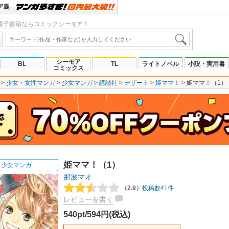
ア島
電子書籍ならコミックシーモア！
シーモア
BL
TL
ライトノベル
小説・実用書
コミックス
少女・女性マンガ
少女マンガ
講談社
デザート
姫ママ！
姫ママ！（1）
姫ママ！（1）
少女マンガ
那波マオ
（2.9）
投稿数41件
レビューを書く
540pt/594円(税込)