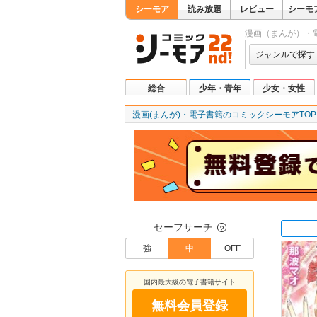
シーモア
読み放題
レビュー
シーモ
漫画（まんが）・
ジャンルで探す
総合
少年・青年
少女・女性
漫画(まんが)・電子書籍のコミックシーモアTOP
セーフサーチ
？
強
中
OFF
国内最大級の電子書籍サイト
無料会員登録