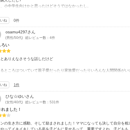
購入したし?
なりぶっ飛んでるけど。。笑、この辺は少女漫画）
は、小中学生向けかと思ったけどそうではなかったし。
で妊娠したのだって彼女だけの責任ではない。
？
いね
0件
父親は主人公を愛し、出産を望み、秀才で将来も有望、性格も良い学生。
こんなに評価低いんだろ？
亡くならなければ姫になる必要はなかった。
osamu4297
さん
(男性/50代)
総レビュー数：4件
できず、華やかなオシャレが好き、卑屈さの無い明るい性格。
しろい
知るからこそ個性を活かしNO1の座を獲得。
も収入も成功、ある意味エライよね！
っとありえなさそうな話しだけど
が自分自身を好きで人生に自信を持ち、そして娘を心から愛する。
にとってこれほどの幸せと心の健康はないかと。
てるところはついていて親子愛だったり家族愛だったりいろんな人間関係がい
らこそ娘は心が真っ直ぐで姫ママが大好き。
いね
1件
を好き≒母親を尊敬出来ると、娘は自分のことも好きになれる。
り、良い意味で自分に自信を持ちやすい。
ひな☆ゆい
さん
にとって男親が自分の自信に繋がるのと同じこと。
(女性/40代)
総レビュー数：531件
されました！
から？
のために？
殺して？
インの生き方に感動、そして励まされました！ママになっても決して自分を粗
がなくて？
をやってイキイキしている姿を子どもに見せるって、重要ですよね。子どもも