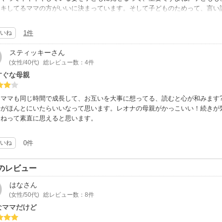
家でイライラして?
イキしてるママの方がいいに決まっています。そして子どものためって、言い
に当たって？。。
を応援したくなっちゃいます。娘も可愛いです♪
いね
1件
の親の元で育つほうが幸せか?
スティッキー
さん
健やかな心の成長にとって大事なのは親の職業ではなく、親がいかに健やかな
(女性/40代)
総レビュー数：4件
るか、の方が大きいでしょう。
すぐな母親
に常識家の母とイジメをしてウソつく娘の親子が登場します。
の前で平気でグチ・陰口を垂れ流す親の元では、子供だってネガティブなエネ
もママも同じ時間で成長して、お互いを大事に想ってる、読むと心が和みます
者がほんとにいたらいいなって思います。レオナの母親がかっこいい！続きが
は母で化粧やオシャレすることがテーマだと思わない。
よねって素直に思えると思います。
して（どんな職であれ）子供の前で良い意味の自信を持つ自分でいられるか？
いね
0件
読むとまた面白さも違いますよ。
さんの描く個性的で内面の強さを持つキャラは魅力的で大好きです。
のレビュー
ですが、無料試し読みしか読んでない激低評価が多いので応援を込め盛って星5
はな
さん
(女性/50代)
総レビュー数：8件
なママだけど