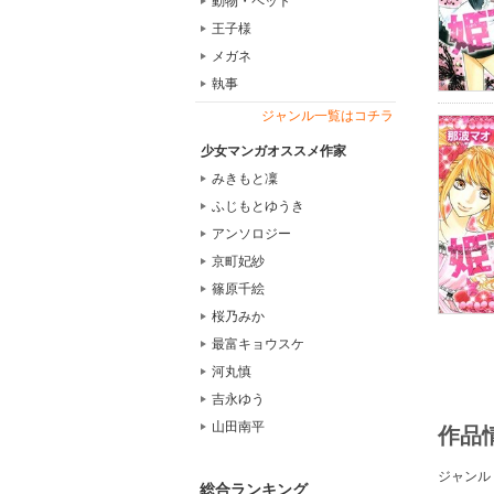
動物・ペット
王子様
メガネ
執事
ジャンル一覧はコチラ
少女マンガオススメ作家
みきもと凜
ふじもとゆうき
アンソロジー
京町妃紗
篠原千絵
桜乃みか
最富キョウスケ
河丸慎
吉永ゆう
山田南平
作品
ジャンル
総合ランキング