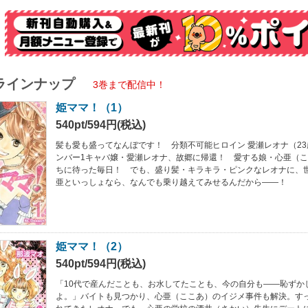
ラインナップ
3巻まで配信中！
姫ママ！（1）
540pt/594円(税込)
髪も愛も盛ってなんぼです！ 分類不可能ヒロイン 愛瀬レオナ（23
ンバー1キャバ嬢・愛瀬レオナ、故郷に帰還！ 愛する娘・心亜（
ちに待った毎日！ でも、盛り髪・キラキラ・ピンクなレオナに、世
亜といっしょなら、なんでも乗り越えてみせるんだから――！
姫ママ！（2）
540pt/594円(税込)
「10代で産んだことも、お水してたことも、今の自分も――恥ずか
よ。」バイトも見つかり、心亜（ここあ）のイジメ事件も解決。す