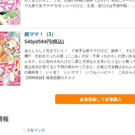
れてきたレオナ。でも、心亜の学校の酒井（さかい）先生にデートに
でも姫で女でママ”がモットーだけど、正直、恋だけは予測不能……。
姫ママ！（3）
540pt/594円(税込)
あたしらしく生きていく！ ド派手な姫ママだけど、娘命！ そん
機!? 大好きだった心亜（ここあ）の父・千尋（ちひろ）の思い出
レオナ。仁に告白されたけど二度と大切な人を失いたくないと断っ
亜は自分が育てると千尋の母がやってきた。心亜と引き離されたレ
の最終巻！ いい女！ いいママ！ いつもハッピー！ これからも
【同時収録】格差恋愛のススメ
会員登録して全巻購入
情報
：
少女マンガ