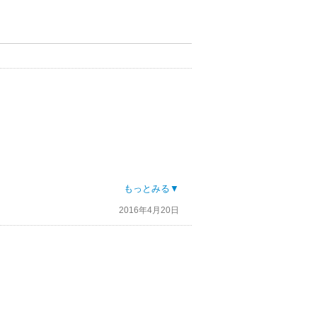
もっとみる▼
2016年4月20日
生に自信を持つから、では？