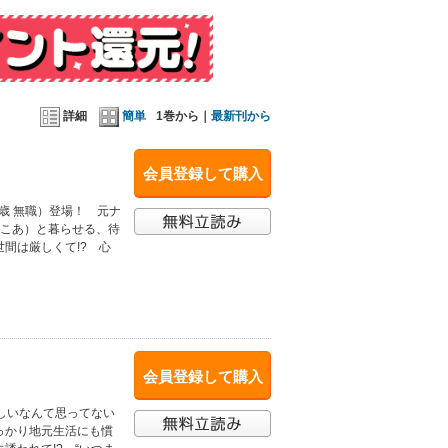
詳細
簡単
1巻から｜
最新刊から
会員登録して購入
歳 無職）登場！ 元ナ
ここあ）と暮らせる、待
間は厳しくて!? 心
会員登録して購入
しいなんて思ってない
っかり地元生活にも慣