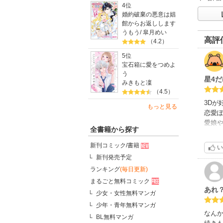
4位
婚約破棄の悪意は娼
館からお返しします
うもう
/
皐月めい
高評
（4.2）
5位
宝石箱に愛をつめよ
う
星4
みきもと凜
（4.5）
3Dが
もっと見る
恋愛
愛娘
全書籍から探す
さて
新刊コミック/書籍
い
激低
新刊発売予定
姫マ
ランキング
(毎日更新)
極端
まるごと無料コミック
親が
あれ
とい
少女・女性無料マンガ
いじ
少年・青年無料マンガ
なん
BL無料マンガ
視点