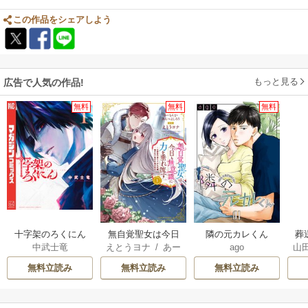
この作品をシェアしよう
もっと見る
広告で人気の作品!
無料
無料
無料
十字架のろくにん
無自覚聖女は今日
隣の元カレくん
葬
中武士竜
えとうヨナ
/
あー
ago
山
も無意識に力を垂
もんど
/
あんべよ
れ流す ～公爵家
無料立読み
無料立読み
無料立読み
しろう
の落ちこぼれ令
嬢、嫁ぎ先で幸せ
を掴み取る～