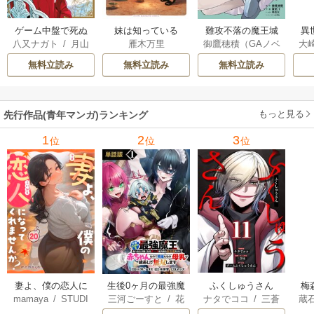
ゲーム中盤で死ぬ
妹は知っている
難攻不落の魔王城
異
八又ナガト
/
月山
雁木万里
御鷹穂積（GAノベ
大
悪役貴族に転生し
へようこそ～デバ
は
可也
ル／SBクリエイテ
Ａ
たので、外れスキ
フは不要と勇者パ
出
無料立読み
無料立読み
無料立読み
ィブ刊）
/
蚕堂j1
ル【テイム】を駆
ーティーを追い出
で
/
弓取葵
/
平石
使して最強を目指
された黒魔導士、
サ
六
/
ユウヒ
してみた
魔王軍の最高幹部
もっと見る
先行作品(青年マンガ)ランキング
に迎えられる～
1
2
3
位
位
位
妻よ、僕の恋人に
生後0ヶ月の最強魔
ふくしゅうさん
梅
mamaya
/
STUDI
三河ごーすと
/
花
ナタでココ
/
三蒼
蔵
なってくれません
王 食べるだけ強
O ZOON
房雪
/
マップ
核
/
チームふくし
カ
か？
くなるチート能力