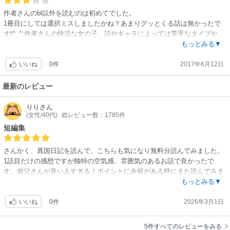
作者さんのbl以外を読むのは初めてでした。
1冊目にしては選択ミスしましたかね？あまりグッとくる話は無かったで
すf^_^;作者さんの快活な女の子、話やキャラによっては苦手なタイプか
も。「ばらといばらと〜」の子は好きです。
もっとみる▼
中では最後のMUDがちとグロいけど一番好きかな。
0件
2017年6月12日
いいね
最新のレビュー
りり
さん
(女性/40代)
総レビュー数：1785件
短編集
さんかく、異国日記を読んで、こちらも気になり無料分読んでみました。
1話目だけの感想ですが独特の空気感、雰囲気のあるお話で良かったで
す。叔父さんが良い人すぎる！ポイントに余裕がある時にまた読んでみま
す。
もっとみる▼
0件
2026年3月1日
いいね
5件すべてのレビューをみる