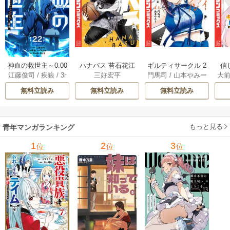
神血の救世主～0.00
ハナバス 苔石花江
ギルティサークル 2
信
江藤俊司
/
疾狼
/
3r
三好宏平
門馬司
/
山本やみー
大
000001％を引き当
のバスケ論 7巻
1巻
に
d Ie
/
Studio No.9
て最強へ～【電子
で
無料立読み
無料立読み
無料立読み
書籍特典付】 22巻
ギ
ャ
の
もっと見る
青年マンガランキング
れ
メ
1
2
3
位
位
位
ぁ