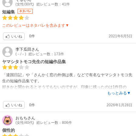
(女性/30代)
総レビュー数：41件
短編集
ネタバレ
このレビューはネタバレを含みます▼
0件
2021年6月5日
いいね
李下瓜田
さん
(－/－)
総レビュー数：173件
ヤマシタトモコ先生の短編作品集
「違国日記」や「さんかく窓の外側は夜」などで有名なヤマシタトモコ先
生の短編作品集です。
好きかと聞かれるとそうでもないのですが、印象に残ったのは1作目の
「edge of her」です。思春期特有の、揺れ動く少女の心を描くのはやは
もっとみる▼
りお上手だなとしみじみ思いました。この読んだ後にぼーっとするような
0件
2026年1月28日
感覚は先生の作品でしか味わえないと思います。
いいね
色々なジャンルの短編が収録されていますので読む ときどきによって響
く作品が違うかもしれません。
おもち
さん
(女性/40代)
総レビュー数：806件
個性的