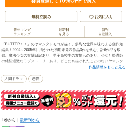
70%OFF
会員登録して
で購入
無料立読み
お気に入り
青年マンガ
最新刊
新刊
ランキング
を見る
自動購入
『BUTTER！！』のヤマシタトモコが描く、多彩な世界を味わえる傑作短
編集！2004～2005年に描かれた初期未発表作品3作を含む、計6作品を収
録。魔法少女の奮闘日記あり、男子高校生の友情ものあり、少女と塾講師
の純情過激なラブストーリーあり。どこにも描かれたことのないヤマシタ
ワールドが広がる、ファン必携の短編集！
作品情報をもっと見る
人間ドラマ
恋愛
1巻から
｜
最新刊から