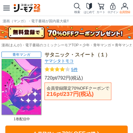
検索
はじめて
カート
ログイン
会員登録
漫画（マンガ）・電子書籍が国内最大級!!
漫画(まんが)・電子書籍のコミックシーモアTOP
少年・青年マンガ
青年マンガ
サタニック・スイート（１）
青年マンガ
ヤマシタトモコ
5件
720pt/792円(税込)
会員登録限定70%OFFクーポンで
216pt/237円(税込)
1巻配信中