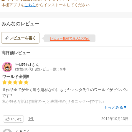
本棚アプリを
こちら
からインストールしてください
みんなのレビュー
レビューを書く
レビュー投稿で最大1000pt!
高評価レビュー
ｷｰﾙﾛﾜｲﾔﾙ
さん
(女性/30代)
総レビュー数：9件
ワールド全開‼
６作品全てが全く違う題材なのにもぅヤマシタ先生のワールドがビシバシ
です?
私が好きな話は[猫背の〜]と表題作の[サタニック〜]ですね♪
化け物も可愛くないのにブサカワに見えてしまいます?
もっとみる▼
魔法使いちゃんの誰を恨めば良いのか分からない優しさとフッ切れかたが
1件
2012年10月13日
好きです❗
いいね
パックをオススメしま〜す♪♪
くる
さん