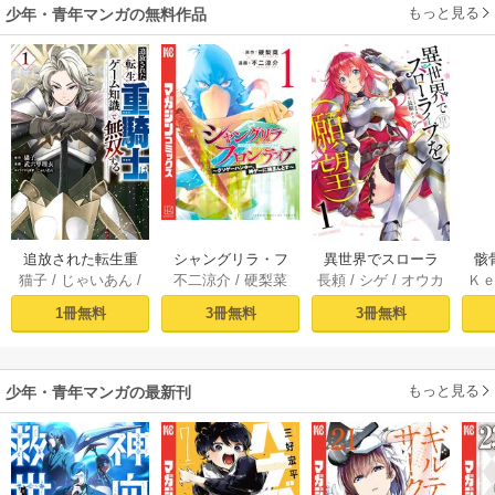
もっと見る
少年・青年マンガの無料作品
追放された転生重
シャングリラ・フ
異世界でスローラ
骸
猫子
/
じゃいあん
/
不二涼介
/
硬梨菜
長頼
/
シゲ
/
オウカ
Ｋ
騎士はゲーム知識
ロンティア（１）
イフを（願望） 1
異
武六甲理衣
で無双する（１）
～クソゲーハン
1冊無料
3冊無料
3冊無料
ター、神ゲーに挑
まんとす～
もっと見る
少年・青年マンガの最新刊