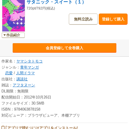
サタニック・スイート（１）
720pt/792円(税込)
無料立読み
登録して購入
作品紹介
会員登録して全巻購入
作家名：
ヤマシタトモコ
ジャンル：
青年マンガ
恋愛
/
人間ドラマ
出版社：
講談社
雑誌：
アフタヌーン
DL期限：無期限
配信開始日：2012年10月26日
ファイルサイズ：30.5MB
ISBN：9784063878158
対応ビューア：ブラウザビューア、本棚アプリ
｢アプリで読む｣にはアプリをインストール!