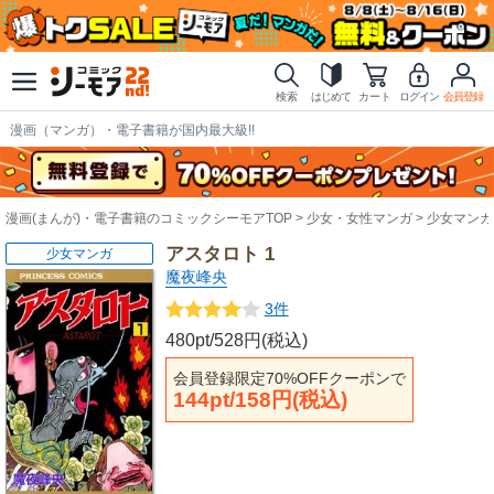
検索
はじめて
カート
ログイン
会員登録
漫画（マンガ）・電子書籍が国内最大級!!
漫画(まんが)・電子書籍のコミックシーモアTOP
少女・女性マンガ
少女マンガ
アスタロト 1
少女マンガ
魔夜峰央
3件
480pt/528円(税込)
会員登録限定70%OFFクーポンで
144pt/158円(税込)