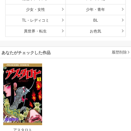
少女・女性
少年・青年
TL・レディコミ
BL
異世界・転生
お色気
履歴削除
あなたがチェックした作品
アスタロト