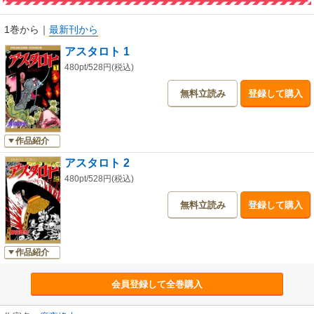
1巻から
｜
最新刊から
アスタロト 1
480pt/528円(税込)
無料立読み
登録して購入
作品紹介
アスタロト 2
480pt/528円(税込)
無料立読み
登録して購入
作品紹介
会員登録して全巻購入