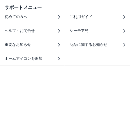
サポートメニュー
初めての方へ
ご利用ガイド
ヘルプ・お問合せ
シーモア島
重要なお知らせ
商品に関するお知らせ
ホームアイコンを追加
本棚アプリを無料ダウンロード！
本棚アプリについて
このサイトについて
推奨環境
利用規約
ISBN検索
プライバシーポリシー
情報セキュリティーポリシー
特定商取引法に基づく表示
安心してお使いいただくために