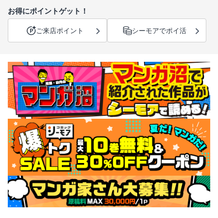
お得にポイントゲット！
ご来店ポイント
シーモアでポイ活