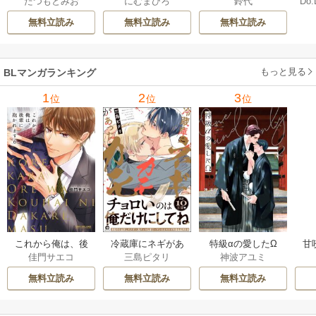
たつもとみお
鈴代
にむまひろ
Do.
【描き下ろしおま
男 20巻
ナイト・スキン
上
け付き特装版】 2巻
［ばら売り］ 42巻
な
無料立読み
無料立読み
無料立読み
もっと見る
BLマンガランキング
1
2
3
位
位
位
これから俺は、後
冷蔵庫にネギがあ
特級αの愛したΩ
甘
佳門サエコ
三島ピタリ
神波アユミ
輩に抱かれます
ったカモ
無料立読み
無料立読み
無料立読み