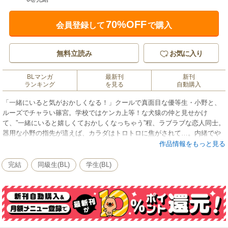
70%OFF
会員登録して
で購入
無料立読み
お気に入り
BLマンガ
最新刊
新刊
ランキング
を見る
自動購入
「一緒にいると気がおかしくなる！」クールで真面目な優等生・小野と、
ルーズでチャラい篠宮。学校ではケンカ上等！な犬猿の仲と見せかけ
て、”一緒にいると嬉しくておかしくなっちゃう”程、ラブラブな恋人同士。
器用な小野の指先が這えば、カラダはトロトロに焦がされて…。内緒でや
らしい行為は体育倉庫、教室、準備室…学園のあちこちで、ひっそりと☆
作品情報をもっと見る
完結
同級生(BL)
学生(BL)