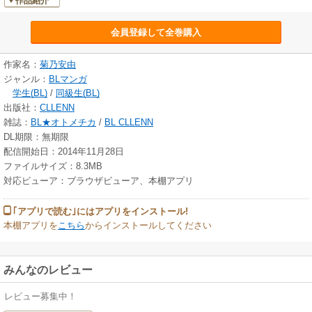
作品紹介
会員登録して全巻購入
作家名：
菊乃安由
ジャンル：
BLマンガ
学生(BL)
/
同級生(BL)
出版社：
CLLENN
雑誌：
BL★オトメチカ
/
BL CLLENN
DL期限：無期限
配信開始日：2014年11月28日
ファイルサイズ：8.3MB
対応ビューア：ブラウザビューア、本棚アプリ
｢アプリで読む｣にはアプリをインストール!
本棚アプリを
こちら
からインストールしてください
みんなのレビュー
レビュー募集中！