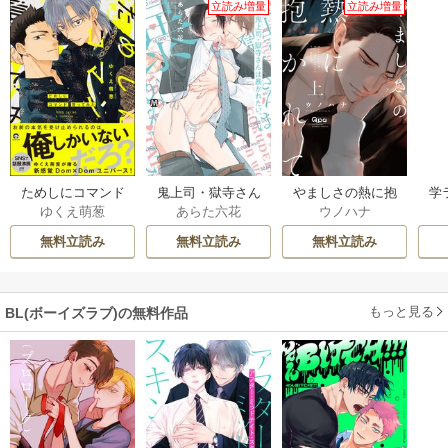
立読み増量
立読み増量
ためしにコマンド
鬼上司・獄寺さん
やましさの熱に抱
学
ゆくえ萌葱
あらた六花
ウノハナ
言ってみた
は暴かれたい。
かれて 【電子限定
【コミックス版】
特典付き】
無料立読み
無料立読み
無料立読み
もっと見る
BL(ボーイズラブ)の無料作品