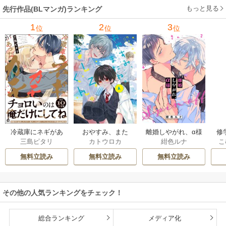
もっと見る
先行作品(BLマンガ)ランキング
1
2
3
位
位
位
冷蔵庫にネギがあ
おやすみ、また
離婚しやがれ、α様
修
三島ピタリ
カトウロカ
紺色ルナ
こ
ったカモ
ね。ましろくん。
な
【電子限定漫画付
無料立読み
無料立読み
無料立読み
き】
その他の人気ランキングをチェック！
総合ランキング
メディア化