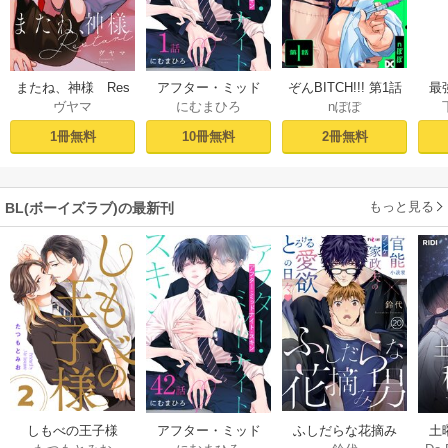
ぞんBITCH!!! 第1話
最
またね、神様 Res
アフター・ミッド
nぽぽ
ヴヤマ
にむまひろ
し
tart［ばら売り］
ナイト・スキン
ー
プロローグ
［ばら売り］ 第1話
2冊無料
1冊無料
10冊無料
もっと見る
BL(ボーイズラブ)の最新刊
しもべの王子様
ふしだらな花摘み
アフター・ミッド
土