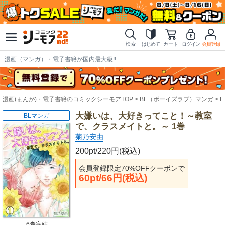
検索
はじめて
カート
ログイン
会員登録
漫画（マンガ）・電子書籍が国内最大級!!
漫画(まんが)・電子書籍のコミックシーモアTOP
BL（ボーイズラブ）マンガ
大嫌いは、大好きってこと！～教室
BLマンガ
で、クラスメイトと。～ 1巻
菊乃安由
200pt/220円(税込)
会員登録限定70%OFFクーポンで
60pt/66円(税込)
6巻完結