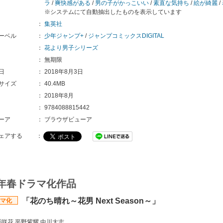
ラ
/
爽快感がある
/
男の子がかっこいい
/
素直な気持ち
/
絵が綺麗
/
※システムにて自動抽出したものを表示しています
：
集英社
ーベル
：
少年ジャンプ+
/
ジャンプコミックスDIGITAL
：
花より男子シリーズ
：
無期限
日
：
2018年8月3日
サイズ
：
40.4MB
：
2018年8月
：
9784088815442
ーア
：
ブラウザビューア
ェアする
：
8年春ドラマ化作品
「花のち晴れ～花男 Next Season～」
マ化
】
杉咲花 平野紫耀 中川大志