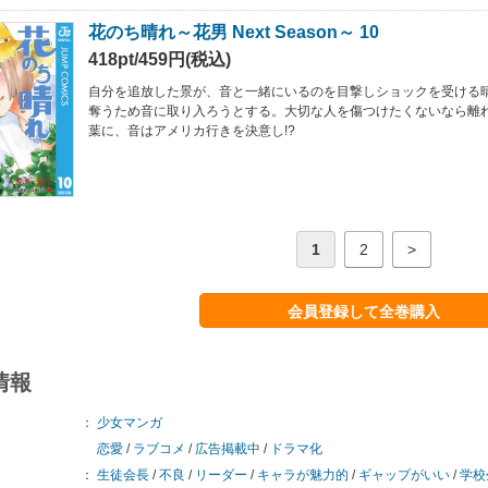
花のち晴れ～花男 Next Season～ 10
418pt/459円(税込)
自分を追放した景が、音と一緒にいるのを目撃しショックを受ける
奪うため音に取り入ろうとする。大切な人を傷つけたくないなら離
葉に、音はアメリカ行きを決意し!?
1
2
>
会員登録して全巻購入
情報
：
少女マンガ
恋愛
/
ラブコメ
/
広告掲載中
/
ドラマ化
：
生徒会長
/
不良
/
リーダー
/
キャラが魅力的
/
ギャップがいい
/
学校