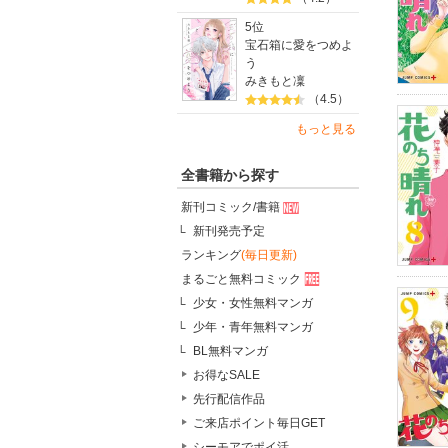
5位
宝石箱に愛をつめよ
う
みきもと凜
（4.5）
もっと見る
全書籍から探す
新刊コミック/書籍
新刊発売予定
ランキング
(毎日更新)
まるごと無料コミック
少女・女性無料マンガ
少年・青年無料マンガ
BL無料マンガ
お得なSALE
先行配信作品
ご来店ポイント毎日GET
シーモアでポイ活