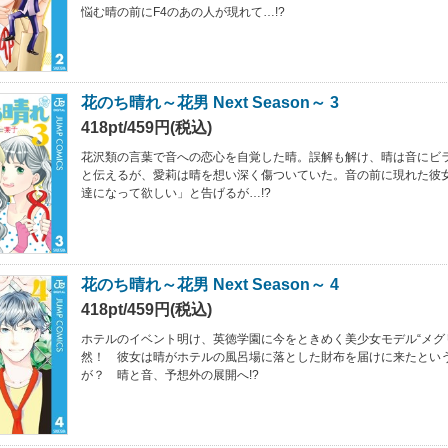
悩む晴の前にF4のあの人が現れて…!?
花のち晴れ～花男 Next Season～ 3
418pt/459円(税込)
花沢類の言葉で音への恋心を自覚した晴。誤解も解け、晴は音にビ
と伝えるが、愛莉は晴を想い深く傷ついていた。音の前に現れた彼
達になって欲しい」と告げるが…!?
花のち晴れ～花男 Next Season～ 4
418pt/459円(税込)
ホテルのイベント明け、英徳学園に今をときめく美少女モデル“メグ
然！ 彼女は晴がホテルの風呂場に落とした財布を届けに来たとい
が？ 晴と音、予想外の展開へ!?