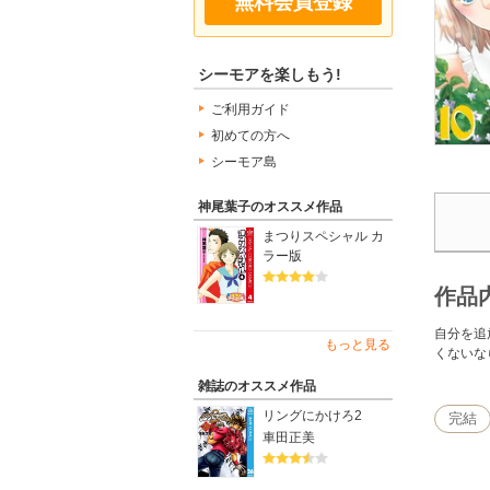
無料会員登録
シーモアを楽しもう!
ご利用ガイド
初めての方へ
シーモア島
神尾葉子のオススメ作品
まつりスペシャル カ
ラー版
作品
自分を追
もっと見る
くないな
雑誌のオススメ作品
リングにかけろ2
完結
車田正美