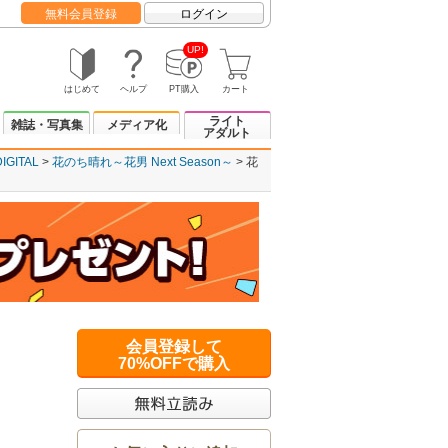
無料会員登録
ログイン
UP!
はじめて
ヘルプ
PT購入
カート
ライト
雑誌・写真集
メディア化
アダルト
GITAL
花のち晴れ～花男 Next Season～
花
会員登録して
70%OFFで購入