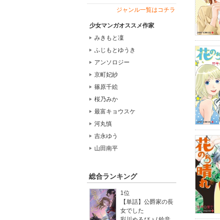
ジャンル一覧はコチラ
少女マンガオススメ作家
みきもと凜
ふじもとゆうき
アンソロジー
京町妃紗
篠原千絵
桜乃みか
最富キョウスケ
河丸慎
吉永ゆう
山田南平
総合ランキング
1位
【単話】公爵家の長
女でした
彩川ぬるぴょ
/
鈴音