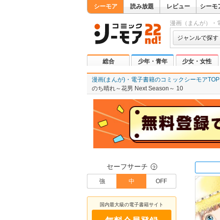
シーモア
読み放題
レビュー
シーモ
漫画（まんが）・
ジャンルで探す
総合
少年・青年
少女・女性
漫画(まんが)・電子書籍のコミックシーモアTOP
のち晴れ～花男 Next Season～ 10
セーフサーチ
？
強
中
OFF
国内最大級の電子書籍サイト