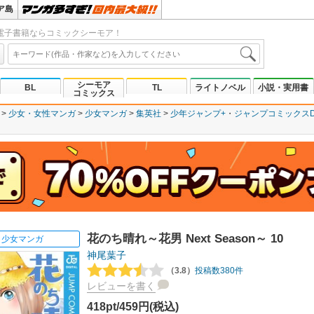
ア島
電子書籍ならコミックシーモア！
シーモア
BL
TL
ライトノベル
小説・実用書
コミックス
少女・女性マンガ
少女マンガ
集英社
少年ジャンプ+
ジャンプコミックスDI
花のち晴れ～花男 Next Season～ 10
少女マンガ
神尾葉子
（3.8）
投稿数380件
レビューを書く
418pt/459円(税込)