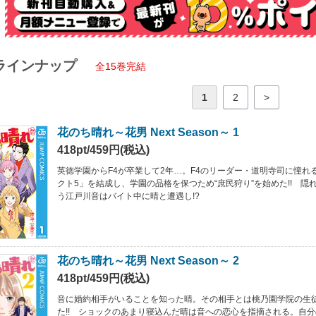
ラインナップ
全15巻完結
1
2
>
花のち晴れ～花男 Next Season～ 1
418pt/459円(税込)
英徳学園からF4が卒業して2年…。F4のリーダー・道明寺司に憧れ
クト5」を結成し、学園の品格を保つため“庶民狩り”を始めた!! 隠
う江戸川音はバイト中に晴と遭遇し!?
花のち晴れ～花男 Next Season～ 2
418pt/459円(税込)
音に婚約相手がいることを知った晴。その相手とは桃乃園学院の生
た!! ショックのあまり寝込んだ晴は音への恋心を指摘される。自