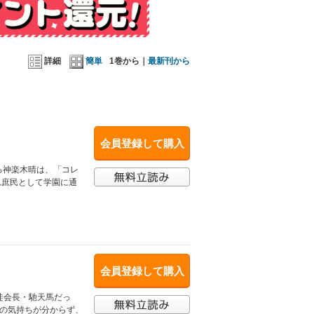
詳細
簡単
1巻から｜
最新刊から
会員登録して購入
る神楽木晴は、「コレ
れ庶民として学園に通
会員登録して購入
徒会長・馳天馬だっ
分の気持ちが分からず、