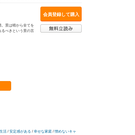
会員登録して購入
晴。景は晴から全てを
れるべきという景の言
生活
/
安定感がある
/
幸せな家庭
/
憎めないキャ