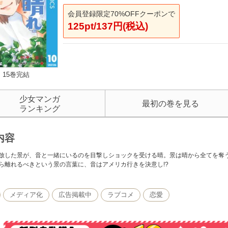
会員登録限定70%OFFクーポンで
125pt/137円(税込)
15巻完結
少女マンガ
最初の巻を見る
ランキング
内容
放した景が、音と一緒にいるのを目撃しショックを受ける晴。景は晴から全てを奪
ら離れるべきという景の言葉に、音はアメリカ行きを決意し!?
メディア化
広告掲載中
ラブコメ
恋愛