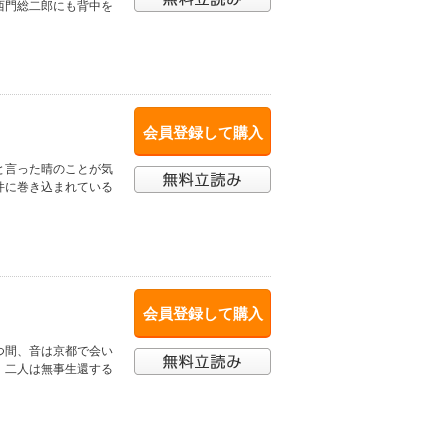
西門総二郎にも背中を
会員登録して購入
と言った晴のことが気
件に巻き込まれている
会員登録して購入
つ間、音は京都で会い
。二人は無事生還する