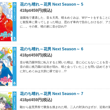
花のち晴れ～花男 Next Season～ 5
418pt/459円(税込)
遊園地で遭遇した、音＆天馬、晴＆めぐみは、Wデートをすることに
じ観覧車に乗ってしまった晴は、思わず車内で告白しかけるが、ア
に…。その夜、晴の家に音が訪れ!?
花のち晴れ～花男 Next Season～ 6
418pt/459円(税込)
音が桃乃園学院に転入すると聞いた晴は、音に心にもないことを言
音の前に桃乃園の近衛が現れ、晴と会っていたことを問い詰めてきて
に対しめぐみは大胆に裸で迫り…!?
花のち晴れ～花男 Next Season～ 7
418pt/459円(税込)
馳から益荒男祭で勝負を挑まれた晴。二人の対決のはずが、近衛の