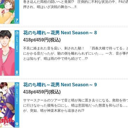
巻き込んだ両校の闘いへと発展!? 圧倒的に不利な状況の中、F4の
押され、晴はいざ決戦の舞台へ…!!
花のち晴れ～花男 Next Season～ 8
418pt/459円(税込)
不良に絡まれた音を庇い、刺された馳！ 「四条大橋で待ってる」
にかかる音だったが、馳の側を離れられずにいた…。一方、音が事
とは知らず、晴は雨の中で待ち続けて…!?
花のち晴れ～花男 Next Season～ 9
418pt/459円(税込)
サマースクールのツアーで音と晴が海に置き去りになる。救助を待
に行けなかった後悔を口にし、晴は意固地だった態度を和らげる…
が、突如、晴が神楽木家から追放され!?