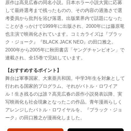
原作は高見広春の同名小説。日本ホラー小説大賞に応募
して最終選考まで残ったものの、その内容の過激さで選
考委員から批判を浴び落選。出版業界内で話題になった
ことがきっかけで1999年に出版され、2000年には藤原竜
也主演で映画化されています。コミカライズは『ブラッ
ク・ジョーク』『BLACK JACK NEO』の田口雅之。
2000年から2005年に秋田書店「ヤングチャンピオン」で
連載され、全15巻で完結しています。
【おすすめするポイント】
舞台は軍事国家、大東亜共和国。中学3年生を対象として
行われる国家的プログラム、それがバトル・ロワイア
ル！生き残るのは誰？高見広春の原作小説発表以降、実
写映画化も社会現象となったこの作品。青年漫画らしく
アレンジしたバトル・ロワイヤルを、『ブラック・ジョ
ーク』の田口雅之が漫画化しました。