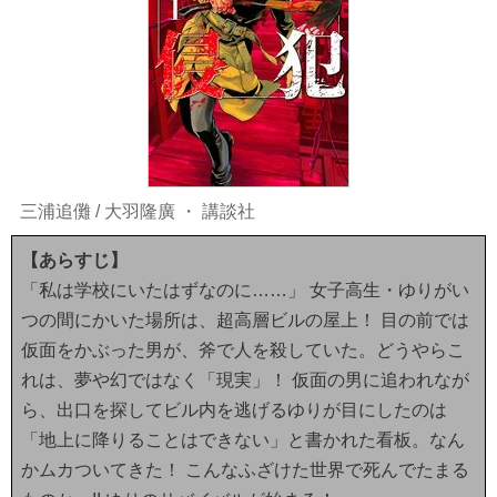
三浦追儺
/
大羽隆廣
・
講談社
【あらすじ】
「私は学校にいたはずなのに……」 女子高生・ゆりがい
つの間にかいた場所は、超高層ビルの屋上！ 目の前では
仮面をかぶった男が、斧で人を殺していた。どうやらこ
れは、夢や幻ではなく「現実」！ 仮面の男に追われなが
ら、出口を探してビル内を逃げるゆりが目にしたのは
「地上に降りることはできない」と書かれた看板。なん
かムカついてきた！ こんなふざけた世界で死んでたまる