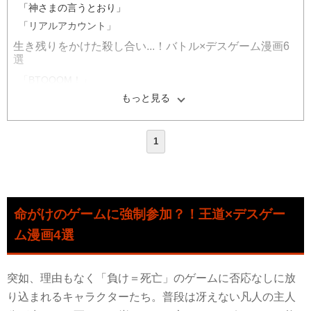
「神さまの言うとおり」
「リアルアカウント」
生き残りをかけた殺し合い...！バトル×デスゲーム漫画6
選
「BTOOOM！」
「未来日記」
もっと見る
「魔法少女・オブ・ジ・エンド」
「GANTZ」
1
「天空侵犯」
「バトル・ロワイアル」
能力・スキルで戦う！やっぱり人気な異世界×デスゲーム
漫画4選
命がけのゲームに強制参加？！王道×デスゲー
「THE NEW GATE」
ム漫画4選
「出会って5秒でバトル」
「100万の命の上に俺は立っている」
突如、理由もなく「負け＝死亡」のゲームに否応なしに放
「異世界帰りの元勇者ですが、デスゲームに巻き込まれまし
た」
り込まれるキャラクターたち。普段は冴えない凡人の主人