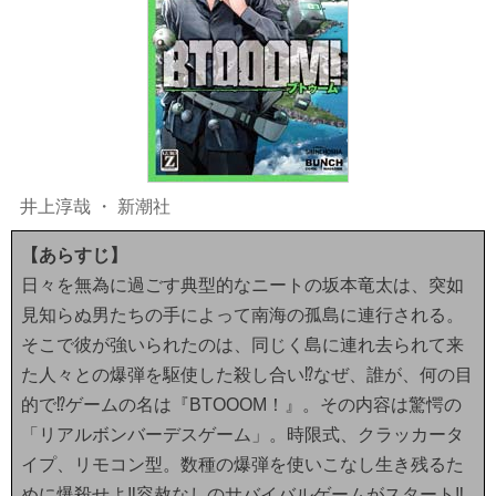
井上淳哉
・
新潮社
【あらすじ】
日々を無為に過ごす典型的なニートの坂本竜太は、突如
見知らぬ男たちの手によって南海の孤島に連行される。
そこで彼が強いられたのは、同じく島に連れ去られて来
た人々との爆弾を駆使した殺し合い⁉なぜ、誰が、何の目
的で⁉ゲームの名は『BTOOOM！』。その内容は驚愕の
「リアルボンバーデスゲーム」。時限式、クラッカータ
イプ、リモコン型。数種の爆弾を使いこなし生き残るた
めに爆殺せよ‼容赦なしのサバイバルゲームがスタート‼