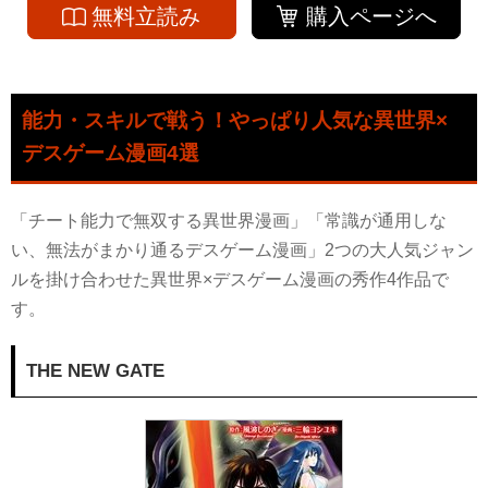
無料立読み
購入ページへ
能力・スキルで戦う！やっぱり人気な異世界×
デスゲーム漫画4選
「チート能力で無双する異世界漫画」「常識が通用しな
い、無法がまかり通るデスゲーム漫画」2つの大人気ジャン
ルを掛け合わせた異世界×デスゲーム漫画の秀作4作品で
す。
THE NEW GATE