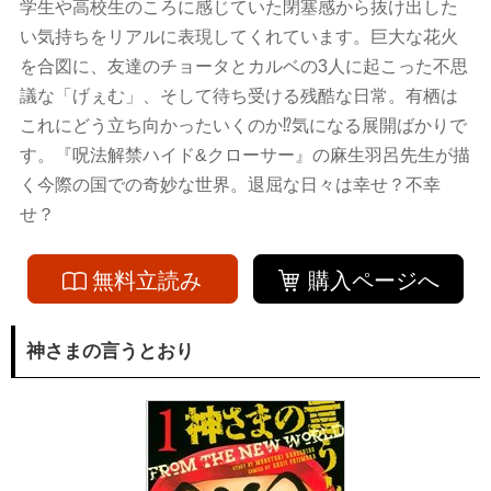
学生や高校生のころに感じていた閉塞感から抜け出した
い気持ちをリアルに表現してくれています。巨大な花火
を合図に、友達のチョータとカルベの3人に起こった不思
議な「げぇむ」、そして待ち受ける残酷な日常。有栖は
これにどう立ち向かったいくのか⁉気になる展開ばかりで
す。『呪法解禁ハイド&クローサー』の麻生羽呂先生が描
く今際の国での奇妙な世界。退屈な日々は幸せ？不幸
せ？
無料立読み
購入ページへ
神さまの言うとおり