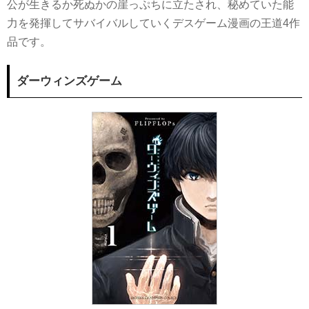
突如現れた殺人犯の正体は…？サイコホラー×デスゲーム
公が生きるか死ぬかの崖っぷちに立たされ、秘めていた能
漫画6選
力を発揮してサバイバルしていくデスゲーム漫画の王道4作
「無能なナナ」
品です。
「DEAD Tube ～デッドチューブ～」
「なれの果ての僕ら」
ダーウィンズゲーム
「生贄投票」
「王様ゲーム」
「カラダ探し」
お金と命を賭けた嘘と真実の頭脳戦！ギャンブル×デスゲ
ーム漫画4選
「賭博黙示録カイジ」
「トモダチゲーム」
「たとえ灰になっても」
「嘘喰い」
人間の醜さと狂気に翻弄される…ミステリー・サスペン
ス×デスゲーム漫画5選
「少年Y」
「監獄実験-プリズンラボ-」