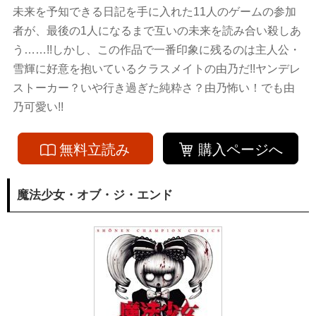
未来を予知できる日記を手に入れた11人のゲームの参加
者が、最後の1人になるまで互いの未来を読み合い殺しあ
う……!!しかし、この作品で一番印象に残るのは主人公・
雪輝に好意を抱いているクラスメイトの由乃だ!!ヤンデレ
ストーカー？いや行き過ぎた純粋さ？由乃怖い！でも由
乃可愛い!!
無料立読み
購入ページへ
魔法少女・オブ・ジ・エンド