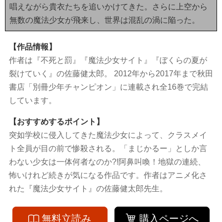
唱えながら貴衣たちを追いかけてきた。さらに上空から
無数の魔法少女が飛来し、世界は混乱の渦に陥った。
【作品情報】
作者は『不死と罰』『魔法少女サイト』『ぼくらの夏が
裂けていく』の佐藤健太郎。 2012年から2017年まで秋田
書店「別冊少年チャンピオン」に連載され全16巻で完結
しています。
【おすすめするポイント】
突如学校に侵入してきた魔法少女によって、クラスメイ
ト全員が目の前で惨殺される。「まじかるー」としか言
わない少女は一体何者なのか?!阿鼻叫喚！地獄の連続、
怖いけれど続きが気になる作品です。作者はアニメ化さ
れた『魔法少女サイト』の佐藤健太郎先生。
無料立読み
購入ページへ