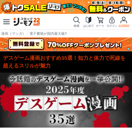
検索
はじめて
カート
ログイン
会員登録
漫画（マンガ）・電子書籍が国内最大級!!
デスゲーム漫画おすすめ35選！知力と体力で死線を
超えるスリルが魅力