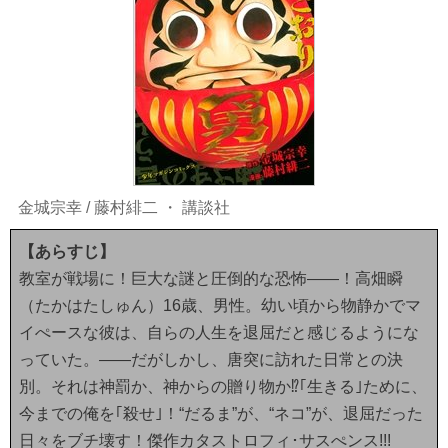
金城宗幸
/
藤村緋二
・
講談社
【あらすじ】
教室が戦場に！巨大な謎と圧倒的な恐怖――！高畑瞬
（たかはたしゅん）16歳、男性。幼い頃から物静かでマ
イぺースな彼は、自らの人生を退屈だと感じるようにな
っていた。――だがしかし、唐突に訪れた日常との決
別。それは神罰か、神からの贈り物か⁉｢生きる｣ために、
今までの俺を｢殺せ｣！“だるま”が、“ネコ”が、退屈だった
日々をブチ壊す！傑作カタストロフィ･サスぺンス!!!