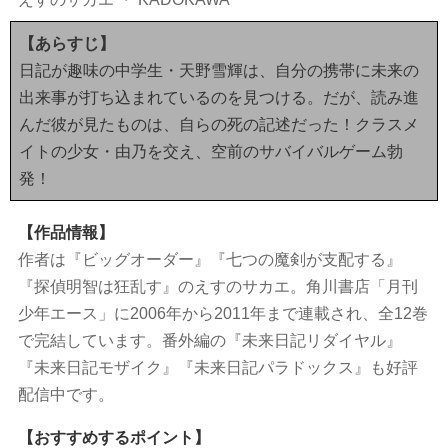
【あらすじ】
日記が趣味の中学生・天野雪輝は、自分の携帯に未来の
出来事が打ち込まれているのを見つける。だが、読み進
んだ彼が見たものは、自らの死の記述だった！クラスメ
イトの少女・由乃を交え、空前のサバイバルゲーム勃
発！
【作品情報】
作者は『ビッグオーダー』『七つの魔剣が支配する』
『探偵明智は狂乱す』のえすのサカエ。角川書店「月刊
少年エース」に2006年から2011年まで連載され、全12巻
で完結しています。番外編の『未来日記リダイヤル』
『未来日記モザイク』『未来日記パラドックス』も好評
配信中です。
【おすすめするポイント】