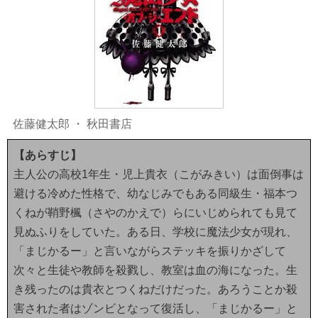
佐藤健太郎
・
秋田書店
【あらすじ】
主人公の高校1年生・児上貴衣（こがみきい）は面倒事は
避ける冷めた性格で、幼なじみでもある同級生・福本つ
くねが鞘野楓（さやのかえで）らにいじめられても見て
見ぬふりをしていた。ある日、学校に魔法少女が現れ、
「まじかるー」と言いながらステッキを振りかざして
次々と生徒や教師を殺戮し、教室は血の海になった。生
き残ったのは貴衣とつくねだけだった。あろうことか殺
害された者はゾンビとなって復活し、「まじかるー」と