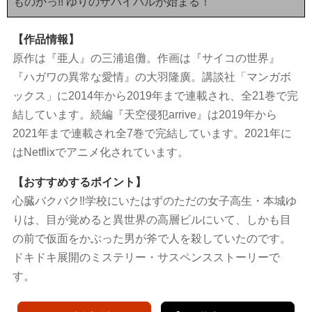
ものかっ!! ゆりのサバイバルが始まる！
【作品情報】
原作は『亜人』の三浦追儺。作画は『サイコの世界』
『ハガワの異常な愛情』の大羽隆廣。講談社「マンガボ
ックス」に2014年から2019年まで連載され、全21巻で完
結しています。続編『天空侵犯arrive』は2019年から
2021年まで連載され全7巻で完結しています。2021年に
はNetflixでアニメ化されています。
【おすすめするポイント】
心臓バクバク‼学校にいたはずのただの女子高生・本城ゆ
りは、目が覚めると異世界の高層ビルにいて、しかも目
の前で仮面をかぶった男が斧で人を殺していたのです。
ドキドキ展開のミステリー・サスペンスストーリーで
す。