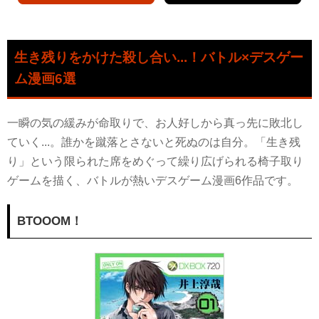
生き残りをかけた殺し合い...！バトル×デスゲー
ム漫画6選
一瞬の気の緩みが命取りで、お人好しから真っ先に敗北し
ていく...。誰かを蹴落とさないと死ぬのは自分。「生き残
り」という限られた席をめぐって繰り広げられる椅子取り
ゲームを描く、バトルが熱いデスゲーム漫画6作品です。
BTOOOM！