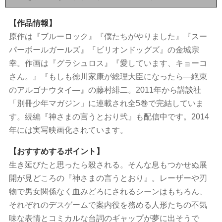
【作品情報】
原作は『ブルーロック』『僕たちがやりました』『スー
パーボールガールズ』『ビリオンドッグズ』の金城宗
幸。作画は『グラシュロス』『愛しています、キョーコ
さん。』『もしも徳川家康が総理大臣になったら―絶東
のアルゴナウタイ―』の藤村緋二。2011年から講談社
「別冊少年マガジン」に連載され全5巻で完結していま
す。続編『神さまの言うとおり弐』も配信中です。2014
年には実写映画化されています。
【おすすめするポイント】
生き延びたと思ったら殺される。そんな息もつかせぬ展
開が見どころの『神さまの言うとおり』。レーザーや刃
物で男女関係なく血みどろにされるシーンはもちろん、
それぞれのデスゲームで案内役を務める人形たちの不気
味な表情とコミカルな台詞のギャップが夢に出そうで