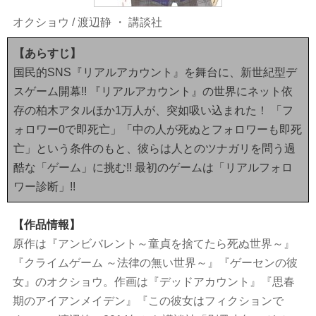
オクショウ
/
渡辺静
・
講談社
【あらすじ】
国民的SNS『リアルアカウント』を舞台に、新世紀型デ
スゲーム開幕!! 『リアルアカウント』の世界にネット依
存の柏木アタルほか1万人が、突如吸い込まれた！ 「フ
ォロワー0で即死亡」「中の人が死ぬとフォロワーも即死
亡」という条件のもと、彼らは人とのツナガリを問う過
酷な「ゲーム」に挑む!! 最初のゲームは「リアルフォロ
ワー診断」!!
【作品情報】
原作は『アンビバレント～童貞を捨てたら死ぬ世界～』
『クライムゲーム ～法律の無い世界～』『ゲーセンの彼
女』のオクショウ。作画は『デッドアカウント』『思春
期のアイアンメイデン』『この彼女はフィクションで