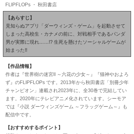
FLIPFLOPs
・
秋田書店
「ドクムシ」
「僕らはみんな死んでいる♪」
【あらすじ】
「奴隷区 僕と23人の奴隷」
見知らぬアプリ「ダーウィンズ・ゲーム」を起動させて
可愛いのに死？アンバランスさが癖になる変わり種×デス
しまった高校生・カナメの前に、対戦相手であるパンダ
ゲーム漫画3選
男が実際に現れ……!? 生死を懸けたソーシャルゲームが
「ねずみロワイアル」
始まった!!
「堕イドル」
「死亡遊戯で飯を食う。」
【作品情報】
命がけだからこそ燃え上がる！恋愛×デスゲーム漫画3選
作者は『世界樹の迷宮II ～六花の少女～』『猫神やおよろ
「デスラバ」
ず』のFLIPFLOPs です。2013年から秋田書店「別冊少年
「デスゲーム漫画の黒幕殺人鬼の妹に転生して失敗した」
チャンピオン」連載され2023年に、全30巻で完結してい
「俺の現実は恋愛ゲーム？？ ～かと思ったら命がけのゲームだ
ます。2020年にテレビアニメ化されています。シーモア
った～」
では『小説 ダーウィンズゲーム ～フラッグゲーム～』も
配信中です。
【おすすめするポイント】