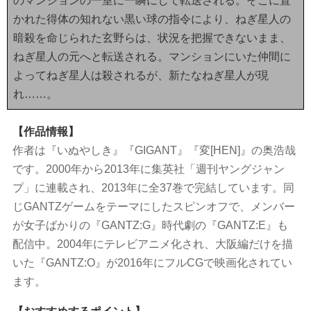
のマンションの一室に一瞬にして転送される。そこに置
かれた得体の知れない黒い球の指令により、ねぎ星人の
暗殺を命じられた玄野らは、状況を把握できないまま、
ねぎ星人の元へと転送される。マンションにいた仲間に
よってねぎ星人は殺されるが、新たなねぎ星人が現
れ……。
【作品情報】
作者は『いぬやしき』『GIGANT』『変[HEN]』の奥浩哉
です。2000年から2013年に集英社「週刊ヤングジャン
プ」に連載され、2013年に全37巻で完結しています。同
じGANTZゲームをテーマにしたスピンオフで、メンバー
が女子ばかりの『GANTZ:G』時代劇の『GANTZ:E』も
配信中。2004年にテレビアニメ化され、大阪編だけを描
いた『GANTZ:O』が2016年にフルCGで映画化されてい
ます。