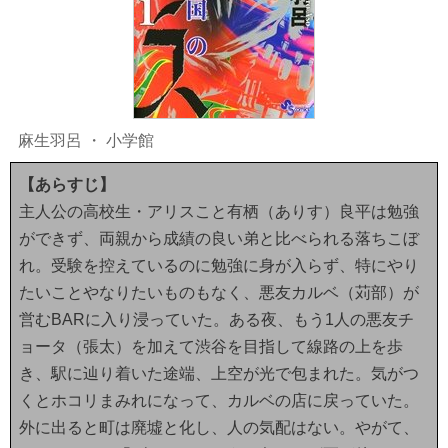
麻生羽呂
・
小学館
【あらすじ】
主人公の高校生・アリスこと有栖（ありす）良平は勉強
ができず、両親から成績の良い弟と比べられる落ちこぼ
れ。受験を控えているのに勉強に身が入らず、特にやり
たいことやなりたいものもなく、悪友カルベ（苅部）が
営むBARに入り浸っていた。ある夜、もう1人の悪友チ
ョータ（張太）を加えて渋谷を目指して線路の上を歩
き、駅に辿り着いた途端、上空が光で包まれた。気がつ
くとホコリまみれになって、カルベの店に戻っていた。
外に出ると町は廃墟と化し、人の気配はない。やがて、