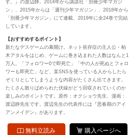
す。』の渡辺静。2014年から講談社「別冊少年マガジ
ン」、2015年からは「週刊少年マガジン」、2018年から
「別冊少年マガジン」にて連載、2019年に全24巻で完結
しています。
【おすすめするポイント】
新たなデスゲームの幕開け。ネット依存症の主人公・柏
木アタルをはじめ、ゲームに巻き込まれた人数はなんと1
万人。「フォロワー0で即死亡」「中の人が死ぬとフォロ
ワーも即死亡」など、某SNSを使っている人からしたら
ぞくりとしてしまうような内容がたくさん出てきます。
たくさん散りばめられた伏線がどう回収されていくのか
楽しみのポイントです。原作：オクショウ先生、漫画：
渡辺静先生です。渡辺先生の代表作には『思春期のアイ
アンメイデン』があります。
無料立読み
購入ページへ