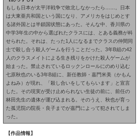
もしも日本が太平洋戦争で敗北しなかったら……。日本
は大東亜共和国という国になり、アメリカをはじめとす
る諸外国とは半鎖国状態にあった。そんな中、香川県の
中学3年生の中から選ばれたクラスには、とある義務が科
せられた。それは、たった1人になるまでクラスの仲間同
士で殺し合う殺人ゲームを行うことだった。3年B組の42
人のクラスメイトによる生き残りをかけた殺人ゲームが
始まった。禁止されているロックンロールにのめり込む
七原秋也のいる3年B組に、新任教師・嘉門米美（かもん
よねみ）が現れ、「殺し合いをしてもらいます」と宣言
した。その現実が受け止められない生徒の前に、前任の
林田先生の遺体が運び込まれる。そのうえ、秋也が育っ
た孤児院の院長・良子までが嘉門によって犯されてしま
った。
【作品情報】