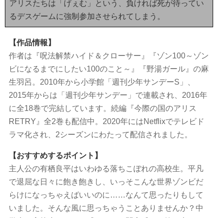
アリスたちは「げぇむ」という、負ければ死が待ってい
るデスゲームに強制参加させられてしまう。
【作品情報】
作者は『呪法解禁ハイド＆クローサー』『ゾン100～ゾン
ビになるまでにしたい100のこと～』『野湯ガール』の麻
生羽呂。2010年から小学館「週刊少年サンデーS」、
2015年からは「週刊少年サンデー」で連載され、2016年
に全18巻で完結しています。続編『今際の国のアリス
RETRY』全2巻も配信中。2020年にはNetflixでテレビド
ラマ化され、2シーズンにわたって配信されました。
【おすすめするポイント】
主人公の有栖良平はいわゆる落ちこぼれの高校生。平凡
で退屈な日々に飽き飽きし、いっそこんな世界ゾンビだ
らけになっちゃえばいいのに……なんて思ったりもして
いました。そんな風に思っちゃうことありませんか？中