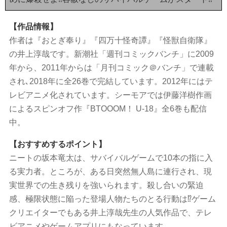
【作品情報】
作者は『おとぎ奉り』『四万十怪奇譚』『怪獣自衛隊』
の井上淳哉です。新潮社「週刊コミックバンチ」に2009
年から、2011年からは「月刊コミック＠バンチ」で連載
され､2018年に全26巻で完結しています。2012年にはテ
レビアニメ化されています。シーモアでは伊藤洋樹作画
によるスピンオフ作『BTOOOM！ U-18』全6巻も配信
中。
【おすすめするポイント】
ニートの坂本竜太は、サバイバルゲームで10本の指に入
る実力者。ところが、ある日突然無人島に連行され、現
実世界での生き残りを強いられます。殺し合いの緊迫
感、極限状態に陥った登場人物たちのとる行動は⁉ゲーム
クリエイターでもある井上淳哉先生の人気作品で、テレ
ビアニメやゲームアプリにもなっています。