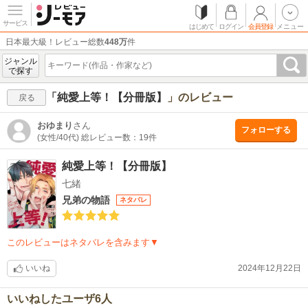
サービス
はじめて
ログイン
会員登録
メニュー
日本最大級！レビュー総数
448万
件
ジャンル
で探す
「
純愛上等！【分冊版】
」のレビュー
戻る
おゆまり
さん
フォローする
(女性/40代)
総レビュー数：19件
純愛上等！【分冊版】
七緒
兄弟の物語
ネタバレ
このレビューはネタバレを含みます▼
いいね
2024年12月22日
いいねしたユーザ6人