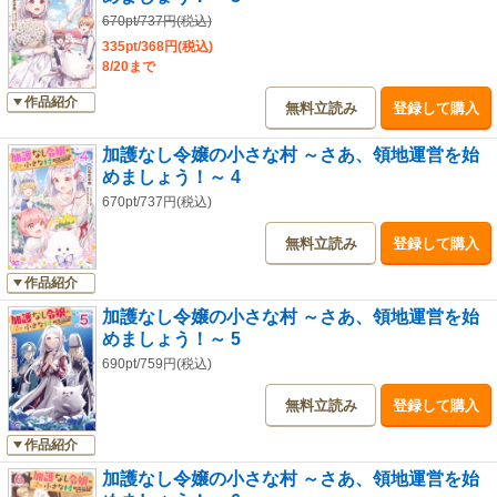
670pt/737円(税込)
335pt/368円(税込)
8/20まで
作品紹介
無料立読み
登録して購入
加護なし令嬢の小さな村 ～さあ、領地運営を始
めましょう！～ 4
670pt/737円(税込)
無料立読み
登録して購入
作品紹介
加護なし令嬢の小さな村 ～さあ、領地運営を始
めましょう！～ 5
690pt/759円(税込)
無料立読み
登録して購入
作品紹介
加護なし令嬢の小さな村 ～さあ、領地運営を始