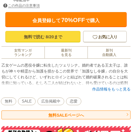
8巻配信中
この作品の注意事項
70%OFF
会員登録して
で購入
無料で読む 8/20まで
お気に入り
女性マンガ
最新刊
新刊
ランキング
を見る
自動購入
乙女ゲームの悪役令嬢に転生したツェリシナ。婚約者である王太子は、誰
もが神々や精霊から加護を授かるこの世界で「加護なし令嬢」の自分を大
切にしてくれるけど、いずれヒロインと結ばれて婚約破棄されることは転
生前に知っている。むしろ二人が結ばれないと、待ち受けているのは処刑
される運命で……。そんな結末に抗い、この世界でたくましく生きていこ
作品情報をもっと見る
うとするツェリシナに、追い風となるような出会いが!?
無料
SALE
広告掲載中
恋愛
無料SALEページへ