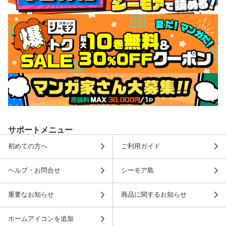
サポートメニュー
初めての方へ
ご利用ガイド
ヘルプ・お問合せ
シーモア島
重要なお知らせ
商品に関するお知らせ
ホームアイコンを追加