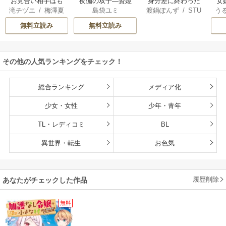
お見合い相手はも
夜伽の双子―贄姫
身分差に終わった
女
滝チヅエ
/
梅澤夏
島袋ユミ
渡鍋ぽんず
/
STU
う
じゃもじゃニート
は二人の王子に愛
恋を、今さらです
一
子（エブリスタ）
DIO ZOON
される―【マイク
が。
無料立読み
無料立読み
ロ】
その他の人気ランキングをチェック！
総合ランキング
メディア化
少女・女性
少年・青年
TL・レディコミ
BL
異世界・転生
お色気
履歴削除
あなたがチェックした作品
無料