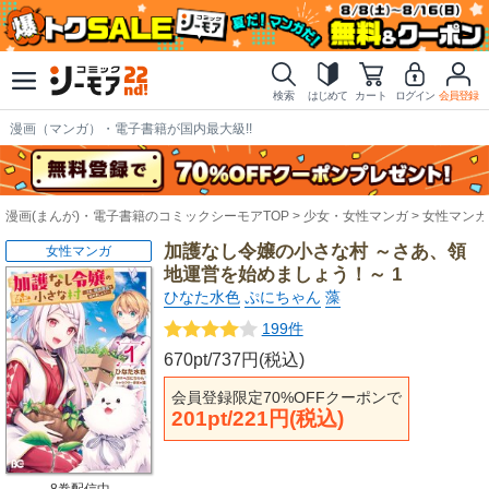
検索
はじめて
カート
ログイン
会員登録
漫画（マンガ）・電子書籍が国内最大級!!
漫画(まんが)・電子書籍のコミックシーモアTOP
少女・女性マンガ
女性マンガ
加護なし令嬢の小さな村 ～さあ、領
女性マンガ
地運営を始めましょう！～ 1
ひなた水色
ぷにちゃん
藻
199件
670pt/737円(税込)
会員登録限定70%OFFクーポンで
201pt/221円(税込)