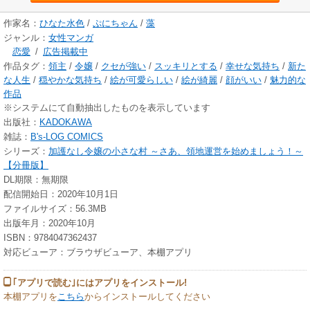
作家名：
ひなた水色
/
ぷにちゃん
/
藻
ジャンル：
女性マンガ
恋愛
/
広告掲載中
作品タグ：
領主
/
令嬢
/
クセが強い
/
スッキリとする
/
幸せな気持ち
/
新た
な人生
/
穏やかな気持ち
/
絵が可愛らしい
/
絵が綺麗
/
顔がいい
/
魅力的な
作品
※システムにて自動抽出したものを表示しています
出版社：
KADOKAWA
雑誌：
B's-LOG COMICS
シリーズ：
加護なし令嬢の小さな村 ～さあ、領地運営を始めましょう！～
【分冊版】
DL期限：無期限
配信開始日：2020年10月1日
ファイルサイズ：56.3MB
出版年月：2020年10月
ISBN：9784047362437
対応ビューア：ブラウザビューア、本棚アプリ
｢アプリで読む｣にはアプリをインストール!
本棚アプリを
こちら
からインストールしてください