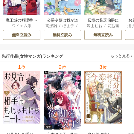
魔王城の料理番 ～
公爵令嬢は我が道
辺境の貧乏伯爵に
お
ワイエム系
高瀬雛
/
ぽよ子
/
深山じお
/
花波薫
滝
コワモテ魔族ばか
を場当たり的に行
嫁ぐことになった
じ
にもし
歩
/
ボダックス
子
りだけど、ホワイ
く
ので領地改革に励
無料立読み
無料立読み
無料立読み
トな職場です～
みます ～the letter
from Boule～
もっと見る
先行作品(女性マンガ)ランキング
1
2
3
位
位
位