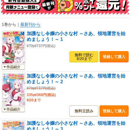
1巻から
｜
最新刊から
加護なし令嬢の小さな村 ～さあ、領地運営を始
めましょう！～ 1
670pt/737円(税込)
無料で読む
登録して購入
8/20まで
作品紹介
加護なし令嬢の小さな村 ～さあ、領地運営を始
めましょう！～ 2
670pt/737円(税込)
335pt/368円(税込)
8/20まで
作品紹介
無料立読み
登録して購入
加護なし令嬢の小さな村 ～さあ、領地運営を始
めましょう！～ 3