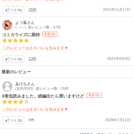
す。
ヒスイくんはなんの神様の加護を受けてるんだろう？
そしてあの察しの良さはそこからくるスキルなのか？
25件
2021年11月17日
いいね
これからもお話の続きを楽しみにしています!
トーイが神獣だとはヒスイくんは知らずに生活をともにしていたようです
が、結構謎が多いんですよね、
よつ葉
さん
(－/－)
総レビュー数：47件
ソリスティーク王太子が主人公のツェリシナを慕っているにも関わらず、
コミカライズに期待
ネタバレ
割りとサラッとスルーされている姿が可愛そうですが、可笑しいですね。
このレビューはネタバレを含みます▼
13件
2021年8月4日
いいね
最新のレビュー
あけち
さん
(女性/50代)
総レビュー数：26件
8巻迄読みました。続編出たら買いますけど
ネタバレ
このレビューはネタバレを含みます▼
0件
2026年7月11日
いいね