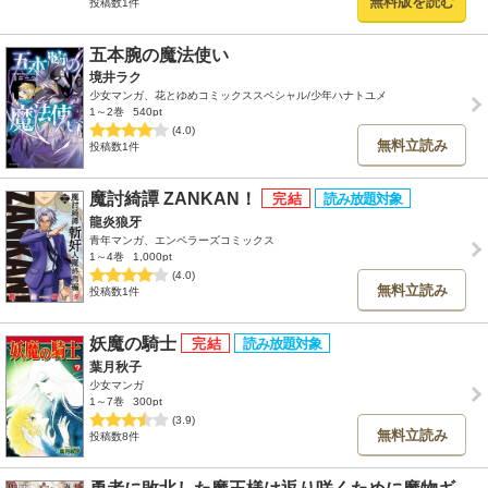
無料版を読む
投稿数1件
五本腕の魔法使い
境井ラク
少女マンガ、花とゆめコミックススペシャル/少年ハナトユメ
1～2巻
540pt
(4.0)
無料立読み
投稿数1件
魔討綺譚 ZANKAN！
龍炎狼牙
青年マンガ、エンペラーズコミックス
1～4巻
1,000pt
(4.0)
無料立読み
投稿数1件
妖魔の騎士
葉月秋子
少女マンガ
1～7巻
300pt
(3.9)
無料立読み
投稿数8件