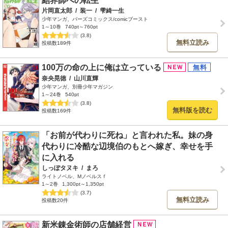
結界師への転生
片岡直太郎
/
装一
/
雫綺一生
少年マンガ、バーズコミックス/comicブースト
1～10巻
740pt～760pt
(3.8)
無料立読み
投稿数189件
100万の命の上に俺は立っている
奈央晃徳
/
山川直輝
少年マンガ、別冊少年マガジン
1～24巻
540pt
(3.8)
無料版を読む
投稿数169件
「お前が代わりに死ね」と言われた私。妹の身
代わりに冷酷な辺境伯のもとへ嫁ぎ、幸せを手
に入れる
しっぽタヌキ
/
まろ
ライトノベル、Mノベルスｆ
1～2巻
1,300pt～1,350pt
(3.7)
無料立読み
投稿数20件
新米錬金術師の店舗経営