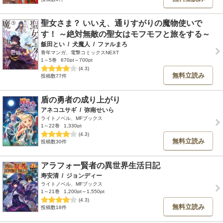
聖女さま？ いいえ、通りすがりの魔物使いで
す！ ～絶対無敵の聖女はモフモフと旅をする～
飯田とい
/
犬魔人
/
ファルまろ
青年マンガ、電撃コミックスNEXT
1～5巻
670pt～700pt
(4.3)
無料立読み
投稿数77件
盾の勇者の成り上がり
アネコユサギ
/
弥南せいら
ライトノベル、MFブックス
1～22巻
1,330pt
(4.3)
無料立読み
投稿数30件
アラフォー賢者の異世界生活日記
寿安清
/
ジョンディー
ライトノベル、MFブックス
1～21巻
1,200pt～1,550pt
(4.3)
無料立読み
投稿数18件