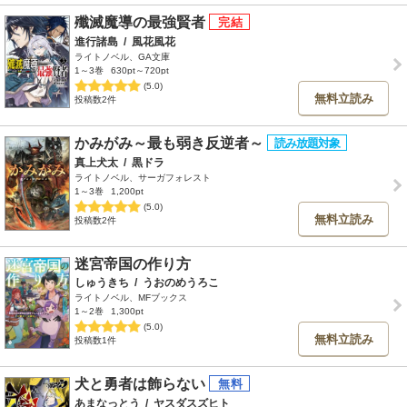
殲滅魔導の最強賢者
進行諸島
/
風花風花
ライトノベル、GA文庫
1～3巻
630pt～720pt
(5.0)
無料立読み
投稿数2件
かみがみ～最も弱き反逆者～
真上犬太
/
黒ドラ
ライトノベル、サーガフォレスト
1～3巻
1,200pt
(5.0)
無料立読み
投稿数2件
迷宮帝国の作り方
しゅうきち
/
うおのめうろこ
ライトノベル、MFブックス
1～2巻
1,300pt
(5.0)
無料立読み
投稿数1件
犬と勇者は飾らない
あまなっとう
/
ヤスダスズヒト