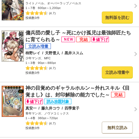
ライトノベル、オーバーラップノベルス
1～7巻
600pt～1,200pt
(4.7)
無料版を読む
投稿数3件
傭兵団の愛し子 ～死にかけ孤児は最強師匠たち
に育てられる～
柿野レイ
/
天野雪人
/
黒井ススム
少年マンガ、MFC
1～3巻
90pt～880pt
(4.7)
立読み増量中
投稿数3件
神の目覚めのギャラルホルン～外れスキル《目
覚まし》は、封印解除の能力でした～
真安一
/
藤久井コウ
/
四季童子
青年マンガ、ノヴァコミックス
1～4巻
360pt～720pt
(4.7)
無料立読み
投稿数3件