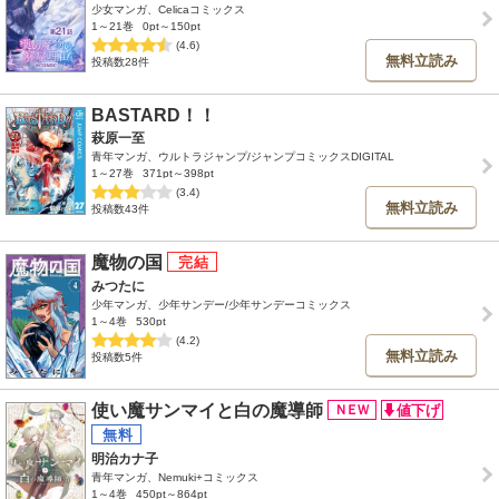
少女マンガ、Celicaコミックス
1～21巻
0pt～150pt
(4.6)
無料立読み
投稿数28件
BASTARD！！
萩原一至
青年マンガ、ウルトラジャンプ/ジャンプコミックスDIGITAL
1～27巻
371pt～398pt
(3.4)
無料立読み
投稿数43件
魔物の国
みつたに
少年マンガ、少年サンデー/少年サンデーコミックス
1～4巻
530pt
(4.2)
無料立読み
投稿数5件
使い魔サンマイと白の魔導師
明治カナ子
青年マンガ、Nemuki+コミックス
1～4巻
450pt～864pt