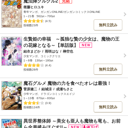
魔法陣グルグル2
衛藤ヒロユキ
青年マンガ、ガンガンONLINE/ガンガンコミックスONLINE
1～21巻
562pt～700pt
(4.5)
無料立読み
投稿数23件
生贄姫の幸福 ～孤独な贄の少女は、魔物の王
の花嫁となる～【単話版】
結衣まどか
/
雨咲はな
/
榊空也
少女マンガ、コミッククリエ
1～8巻
130pt～180pt
(4.4)
無料立読み
投稿数28件
魔石グルメ 魔物の力を食べたオレは最強！
菅原健二
/
結城涼
/
成瀬ちさと
少年マンガ、ドラゴンコミックスエイジ
1～13巻
670pt～830pt
(3.9)
無料立読み
投稿数124件
異世界整体師 ～美女も亜人も魔物も竜も、お前
ら全員揉みほぐす!!～