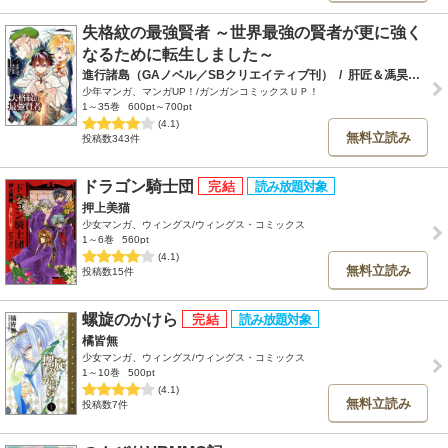
失格紋の最強賢者 ～世界最強の賢者が更に強く
なるために転生しました～
進行諸島（GAノベル／SBクリエイティブ刊）
/
肝匠＆馮昊（Friendly Land）
少年マンガ、マンガUP！/ガンガンコミックスＵＰ！
1～35巻
600pt～700pt
(4.1)
無料立読み
投稿数343件
ドラゴン騎士団
押上美猫
少女マンガ、ウィングス/ウィングス・コミックス
1～6巻
560pt
(4.1)
無料立読み
投稿数15件
螺旋のかけら
橘皆無
少女マンガ、ウィングス/ウィングス・コミックス
1～10巻
500pt
(4.1)
無料立読み
投稿数7件