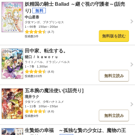
妖精国の騎士 Ballad ～継ぐ視の守護者～(話売
り)
中山星香
少女マンガ、プチプリンセス
1～66巻
150pt～200pt
(4.7)
無料版を読む
投稿数3件
田中家、転生する。
猪口
/
ｋａｗｏｒｕ
ライトノベル、ドラゴンノベルス
1～7巻
1,300pt
(4.6)
無料立読み
投稿数103件
五本腕の魔法使い[1話売り]
境井ラク
少女マンガ、少年ハナトユメ
1～11巻
100pt～150pt
(4.6)
無料立読み
投稿数9件
生贄姫の幸福 ～孤独な贄の少女は、魔物の王