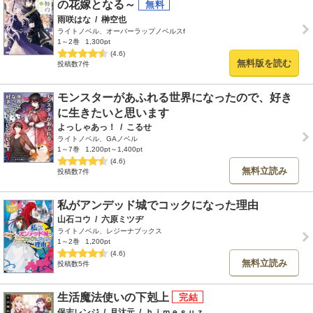
の花嫁となる～
雨咲はな
/
榊空也
ライトノベル、オーバーラップノベルスf
1～2巻
1,300pt
(4.6)
無料版を読む
投稿数7件
モンスターがあふれる世界になったので、好き
に生きたいと思います
よっしゃあっ！
/
こるせ
ライトノベル、GAノベル
1～7巻
1,200pt～1,400pt
(4.6)
無料立読み
投稿数7件
私がアンデッド城でコックになった理由
山石コウ
/
六原ミツヂ
ライトノベル、レジーナブックス
1～2巻
1,200pt
(4.6)
無料立読み
投稿数5件
生活魔法使いの下剋上
保志レンジ
/
月汰元
/
ｈｉｍｅｓｕｚ