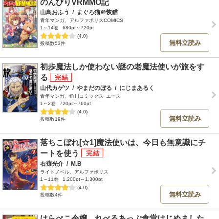
のんびりVRMMO記
山鳥おふう
/
まぐろ猫＠恢猫
青年マンガ、アルファポリスCOMICS
1～14巻
680pt～720pt
(4.0)
無料立読み
投稿数53件
初歩魔法しか使わない謎の老魔法使いが旅をす
る
山代カゲツ
/
やまだのぼる
/
にじまあるく
青年マンガ、角川コミックス･エース
1～2巻
720pt～760pt
(4.0)
無料立読み
投稿数19件
落ちこぼれ[☆1]魔法使いは、今日も無意識にチ
ートを使う
右薙光介
/
M.B
ライトノベル、アルファポリス
1～11巻
1,200pt～1,300pt
(4.0)
無料立読み
投稿数4件
はらぺこ令嬢、れべるあっぷ食堂はじめました