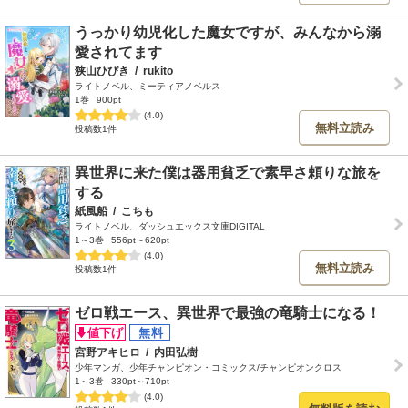
うっかり幼児化した魔女ですが、みんなから溺
愛されてます
狭山ひびき
/
rukito
ライトノベル、ミーティアノベルス
1巻
900pt
(4.0)
無料立読み
投稿数1件
異世界に来た僕は器用貧乏で素早さ頼りな旅を
する
紙風船
/
こちも
ライトノベル、ダッシュエックス文庫DIGITAL
1～3巻
556pt～620pt
(4.0)
無料立読み
投稿数1件
ゼロ戦エース、異世界で最強の竜騎士になる！
宮野アキヒロ
/
内田弘樹
少年マンガ、少年チャンピオン・コミックス/チャンピオンクロス
1～3巻
330pt～710pt
(4.0)