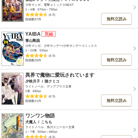
少年マンガ、電撃コミックスNEXT
1～4巻
670pt～790pt
(4.5)
無料立読み
投稿数67件
YAIBA
青山剛昌
少年マンガ、少年サンデー/少年サンデーコミックス
1～24巻
530pt
(4.5)
無料立読み
投稿数26件
異界で魔物に愛玩されています
夕映月子
/
陵クミコ
ライトノベル、ディアプラス文庫
1巻
680pt
(4.5)
無料立読み
投稿数21件
ワンワン物語
犬魔人
/
こちも
ライトノベル、角川スニーカー文庫
1～7巻
600pt～680pt
(4.5)