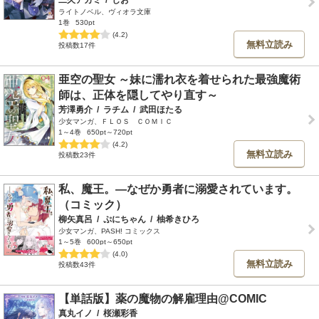
ライトノベル、ヴィオラ文庫
1巻
530pt
(4.2)
無料立読み
投稿数17件
亜空の聖女 ～妹に濡れ衣を着せられた最強魔術
師は、正体を隠してやり直す～
芳澤勇介
/
ラチム
/
武田ほたる
少女マンガ、ＦＬＯＳ ＣＯＭＩＣ
1～4巻
650pt～720pt
(4.2)
無料立読み
投稿数23件
私、魔王。―なぜか勇者に溺愛されています。
（コミック）
柳矢真呂
/
ぷにちゃん
/
柚希きひろ
少女マンガ、PASH! コミックス
1～5巻
600pt～650pt
(4.0)
無料立読み
投稿数43件
【単話版】薬の魔物の解雇理由@COMIC
真丸イノ
/
桜瀬彩香