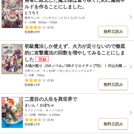
勇者に敗北した魔王様は返り咲くために魔物ギ
ルドを作ることにしました。
とうろう
青年マンガ、バンチコミックス/くらげバンチ
1～13巻
620pt～720pt
(3.8)
無料立読み
投稿数28件
初級魔法しか使えず、火力が足りないので徹底
的に攻撃魔法の回数を増やしてみることにしま
した
大地の怒り（GAノベル／SBクリエイティブ刊）
/
片山大樹
/
しゅ
少年マンガ、マンガUP！/ガンガンコミックスＵＰ！
1～6巻
700pt
(3.8)
無料立読み
投稿数13件
二度目の人生を異世界で
まいん
/
かぼちゃ
ライトノベル、ＨＪノベルス
1～18巻
960pt～1,200pt
(3.8)
無料立読み
投稿数12件