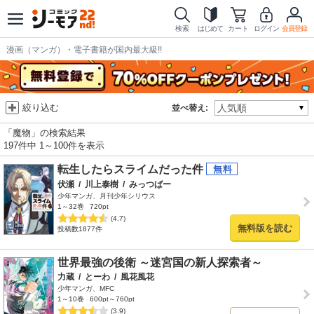
検索
はじめて
カート
ログイン
会員登録
漫画（マンガ）・電子書籍が国内最大級!!
絞り込む
並べ替え:
「魔物」の検索結果
197件中 1～100件を表示
転生したらスライムだった件
伏瀬
/
川上泰樹
/
みっつばー
少年マンガ、月刊少年シリウス
1～32巻
720pt
(4.7)
無料版を読む
投稿数1877件
世界最強の後衛 ～迷宮国の新人探索者～
力蔵
/
とーわ
/
風花風花
少年マンガ、MFC
1～10巻
600pt～760pt
(3.9)