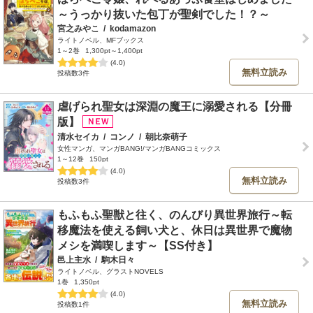
～うっかり抜いた包丁が聖剣でした！？～
宮之みやこ
/
kodamazon
ライトノベル、MFブックス
1～2巻
1,300pt～1,400pt
(4.0)
無料立読み
投稿数3件
虐げられ聖女は深淵の魔王に溺愛される【分冊
版】
清水セイカ
/
コンノ
/
朝比奈萌子
女性マンガ、マンガBANG!/マンガBANGコミックス
1～12巻
150pt
(4.0)
無料立読み
投稿数3件
もふもふ聖獣と往く、のんびり異世界旅行～転
移魔法を使える飼い犬と、休日は異世界で魔物
メシを満喫します～【SS付き】
邑上主水
/
駒木日々
ライトノベル、グラストNOVELS
1巻
1,350pt
(4.0)
無料立読み
投稿数1件