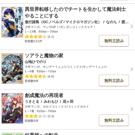
異世界転移したのでチートを生かして魔法剣士
やることにする
進行諸島（GCノベルズ / マイクロマガジン社）
/
なのら
/
渡辺樹
/
少年マンガ、マンガUP！/ガンガンコミックスＵＰ！
1～13巻
600pt～700pt
(4.1)
無料立読み
投稿数121件
ソアラと魔物の家
山地ひでのり
少年マンガ、サンデーうぇぶりコミックス/サンデーうぇぶり
1～6巻
630pt～710pt
(4.6)
無料立読み
投稿数9件
創成魔法の再現者
うさとる
/
みわもひ
/
花ヶ田
少年マンガ、ガルドコミックス/コミックガルド
1～7巻
620pt～700pt
(3.3)
無料立読み
投稿数3件