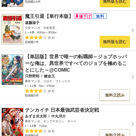
無料版を読む
投稿数14件
魔王引退【単行本版】
遠藤淑子
少女マンガ、少女宣言
1～4巻
400pt～900pt
(4.4)
無料版を読む
投稿数7件
【単話版】世界で唯一の転職師～ジョブホッパ
ーな俺は、異世界ですべてのジョブを極めるこ
とにした～@COMIC
只野野郎
/
錬金王
青年マンガ、コロナ・コミックス
1～11巻
0pt～150pt
(4.4)
無料立読み
投稿数5件
テンカイチ 日本最強武芸者決定戦
あずま京太郎
/
中丸洋介
青年マンガ、ヤングマガジン・サード
1～13巻
720pt
(4.4)
無料立読み
投稿数5件