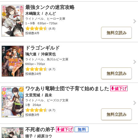
最強タンクの迷宮攻略
木嶋隆太
/
さんど
ライトノベル、ヒーロー文庫
1～9巻
630pt～720pt
(4.8)
無料立読み
投稿数4件
ドラゴンギルド
鴇六連
/
沖麻実也
ライトノベル、角川ルビー文庫
660pt～700pt
(4.7)
無料立読み
投稿数24件
ワケあり竜騎士団で子育て始めました
文里荒城
/
昌未
ライトノベル、ビーズログ文庫
1巻
204pt
(4.7)
無料立読み
投稿数3件
不死者の弟子
猫子
/
緋原ヨウ