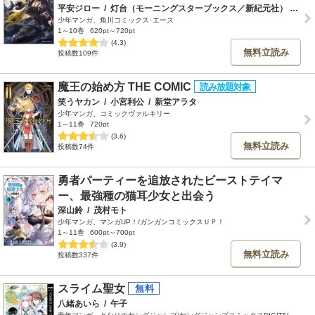
平安ジロー
/
灯台（モーニングスターブックス／新紀元社）
/
おち
少年マンガ、角川コミックス･エース
1～10巻
620pt～720pt
(4.3)
無料立読み
投稿数109件
魔王の始め方 THE COMIC
笑うヤカン
/
小宮利公
/
新堂アラタ
少年マンガ、コミックヴァルキリー
1～11巻
720pt
(3.6)
無料立読み
投稿数74件
勇者パーティーを追放されたビーストテイマ
ー、最強種の猫耳少女と出会う
深山鈴
/
茂村モト
少年マンガ、マンガUP！/ガンガンコミックスＵＰ！
1～11巻
600pt～700pt
(3.9)
無料立読み
投稿数337件
スライム聖女
八緒あいら
/
午子