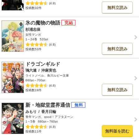
(4.9)
無料立読み
投稿数32件
氷の魔物の物語
杉浦志保
女性マンガ
1～24巻
520pt
(4.8)
無料立読み
投稿数53件
ドラゴンギルド
鴇六連
/
沖麻実也
ライトノベル、角川ルビー文庫
660pt～700pt
(4.8)
無料立読み
投稿数19件
新・地獄堂霊界通信
みもり
/
香月日輪
青年マンガ、good！アフタヌーン
1～5巻
680pt～760pt
(4.8)
無料版を読む
投稿数11件