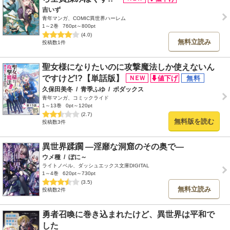
吉いず
青年マンガ、COMIC異世界ハーレム
1～2巻
760pt～800pt
(4.0)
無料立読み
投稿数1件
聖女様になりたいのに攻撃魔法しか使えないん
ですけど!?【単話版】
久保田美冬
/
青季ふゆ
/
ボダックス
青年マンガ、コミックライド
1～13巻
0pt～120pt
(2.7)
無料版を読む
投稿数3件
異世界蹂躙 ―淫靡な洞窟のその奥で―
ウメ種
/
ぼに～
ライトノベル、ダッシュエックス文庫DIGITAL
1～4巻
620pt～730pt
(3.5)
無料立読み
投稿数2件
勇者召喚に巻き込まれたけど、異世界は平和で
した