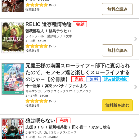
(5.0)
無料立読み
投稿数1件
RELIC 遺存種博物論
曽我部浩人
/
鍋島テツヒロ
ライトノベル、講談社ラノベ文庫
1～2巻
550pt
(5.0)
無料立読み
投稿数1件
元魔王様の南国スローライフ～部下に裏切られ
たので、モフモフ達と楽しくスローライフする
のじゃ～【分冊版】
十一屋翠
/
高羽ツバサ
/
ファルまろ
青年マンガ、ノヴァコミックス/コミックノヴァ
1～17巻
150pt
(5.0)
無料版を読む
投稿数1件
狼は眠らない
支援ＢＩＳ
/
新川権兵衛
/
田ヶ喜一
/
かかし朝浩
少女マンガ、角川コミックス･エース
1～3巻
620pt～640pt