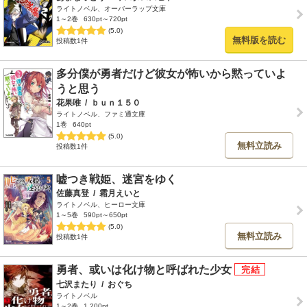
ライトノベル、オーバーラップ文庫
1～2巻
630pt～720pt
(5.0)
無料版を読む
投稿数1件
多分僕が勇者だけど彼女が怖いから黙っていよ
うと思う
花果唯
/
ｂｕｎ１５０
ライトノベル、ファミ通文庫
1巻
640pt
(5.0)
無料立読み
投稿数1件
嘘つき戦姫、迷宮をゆく
佐藤真登
/
霜月えいと
ライトノベル、ヒーロー文庫
1～5巻
590pt～650pt
(5.0)
無料立読み
投稿数1件
勇者、或いは化け物と呼ばれた少女
七沢またり
/
おぐち
ライトノベル
1～2巻
1,200pt