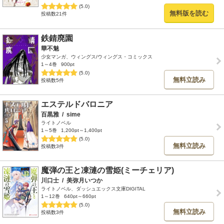
(5.0)
無料版を読む
投稿数21件
鉄錆廃園
華不魅
少女マンガ、ウィングス/ウィングス・コミックス
1～4巻
900pt
(5.0)
無料立読み
投稿数5件
エステルドバロニア
百黒雅
/
sime
ライトノベル
1～5巻
1,200pt～1,400pt
(5.0)
無料立読み
投稿数3件
魔弾の王と凍漣の雪姫(ミーチェリア)
川口士
/
美弥月いつか
ライトノベル、ダッシュエックス文庫DIGITAL
1～12巻
640pt～660pt
(5.0)
無料立読み
投稿数3件