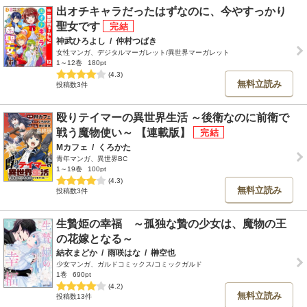
出オチキャラだったはずなのに、今やすっかり
聖女です
神武ひろよし
/
仲村つばき
女性マンガ、デジタルマーガレット/異世界マーガレット
1～12巻
180pt
(4.3)
無料立読み
投稿数3件
殴りテイマーの異世界生活 ～後衛なのに前衛で
戦う魔物使い～ 【連載版】
Mカフェ
/
くろかた
青年マンガ、異世界BC
1～19巻
100pt
(4.3)
無料立読み
投稿数3件
生贄姫の幸福 ～孤独な贄の少女は、魔物の王
の花嫁となる～
結衣まどか
/
雨咲はな
/
榊空也
少女マンガ、ガルドコミックス/コミックガルド
1巻
690pt
(4.2)
無料立読み
投稿数13件