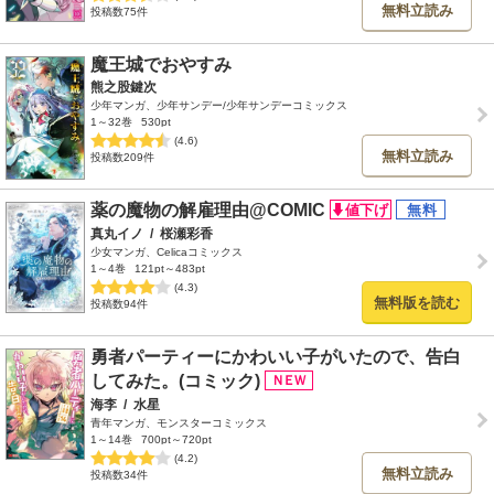
無料立読み
投稿数75件
魔王城でおやすみ
熊之股鍵次
少年マンガ、少年サンデー/少年サンデーコミックス
1～32巻
530pt
(4.6)
無料立読み
投稿数209件
薬の魔物の解雇理由@COMIC
真丸イノ
/
桜瀬彩香
少女マンガ、Celicaコミックス
1～4巻
121pt～483pt
(4.3)
無料版を読む
投稿数94件
勇者パーティーにかわいい子がいたので、告白
してみた。(コミック)
海李
/
水星
青年マンガ、モンスターコミックス
1～14巻
700pt～720pt
(4.2)
無料立読み
投稿数34件