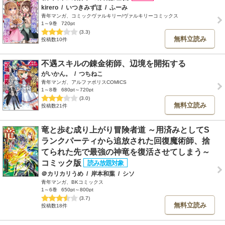
kirero
/
いつきみずほ
/
ふーみ
青年マンガ、コミックヴァルキリー/ヴァルキリーコミックス
1～9巻
720pt
(3.3)
無料立読み
投稿数10件
不遇スキルの錬金術師、辺境を開拓する
がいかん。
/
つちねこ
青年マンガ、アルファポリスCOMICS
1～8巻
680pt～720pt
(3.0)
無料立読み
投稿数21件
竜と歩む成り上がり冒険者道 ～用済みとしてS
ランクパーティから追放された回復魔術師、捨
てられた先で最強の神竜を復活させてしまう～
コミック版
＠カリカリうめ
/
岸本和葉
/
シソ
青年マンガ、BKコミックス
1～6巻
650pt～800pt
(3.7)
無料立読み
投稿数18件