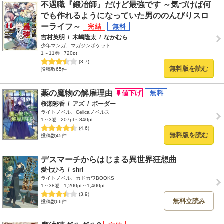
不遇職『鍛冶師』だけど最強です ～気づけば何
でも作れるようになっていた男ののんびりスロ
ーライフ～
吉村英明
/
木嶋隆太
/
なかむら
少年マンガ、マガジンポケット
1～11巻
720pt
(3.7)
無料版を読む
投稿数65件
薬の魔物の解雇理由
桜瀬彩香
/
アズ
/
ボーダー
ライトノベル、Celicaノベルス
1～3巻
207pt～840pt
(4.6)
無料版を読む
投稿数45件
デスマーチからはじまる異世界狂想曲
愛七ひろ
/
shri
ライトノベル、カドカワBOOKS
1～38巻
1,200pt～1,400pt
(3.9)
無料立読み
投稿数66件