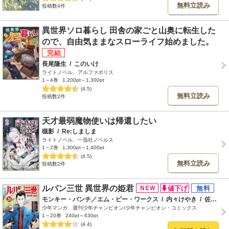
無料立読み
投稿数4件
異世界ソロ暮らし 田舎の家ごと山奥に転生した
ので、自由気ままなスローライフ始めました。
長尾隆生
/
このいけ
ライトノベル、アルファポリス
1～4巻
1,200pt～1,300pt
(4.5)
無料立読み
投稿数2件
天才最弱魔物使いは帰還したい
槻影
/
Re:しましま
ライトノベル、一迅社ノベルス
1～2巻
1,300pt～1,400pt
(4.5)
無料立読み
投稿数2件
ルパン三世 異世界の姫君
モンキー・パンチ／エム・ピー・ワークス
/
内々けやき
/
佐伯庸介
少年マンガ、週刊少年チャンピオン/少年チャンピオン・コミックス
1～20巻
240pt～630pt
(4.4)