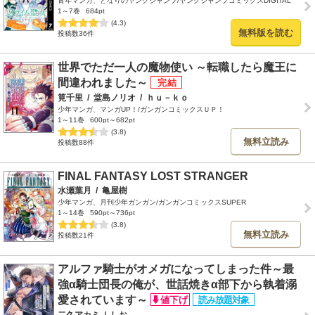
青年マンガ、となりのヤングジャンプ/ヤングジャンプコミックスDIGITAL
1～7巻
684pt
(4.3)
無料版を読む
投稿数36件
世界でただ一人の魔物使い ～転職したら魔王に
間違われました～
筧千里
/
堂島ノリオ
/
ｈｕ－ｋｏ
少年マンガ、マンガUP！/ガンガンコミックスＵＰ！
1～11巻
600pt～682pt
(3.8)
無料立読み
投稿数88件
FINAL FANTASY LOST STRANGER
水瀬葉月
/
亀屋樹
少年マンガ、月刊少年ガンガン/ガンガンコミックスSUPER
1～14巻
590pt～736pt
(3.8)
無料立読み
投稿数21件
アルファ騎士がオメガになってしまった件～最
強α騎士団長の俺が、世話焼きα部下から執着溺
愛されています～
二久アカミ
/
しお