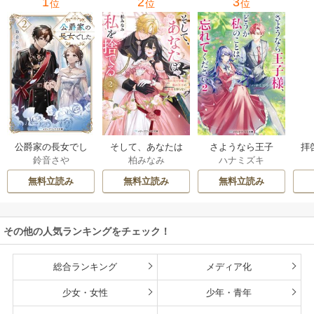
1
2
3
位
位
位
公爵家の長女でし
そして、あなたは
さようなら王子
拝
鈴音さや
柏みなみ
ハナミズキ
た
私を捨てる
様、どうか私のこ
様
とは忘れてくださ
無料立読み
無料立読み
無料立読み
い
その他の人気ランキングをチェック！
総合ランキング
メディア化
少女・女性
少年・青年