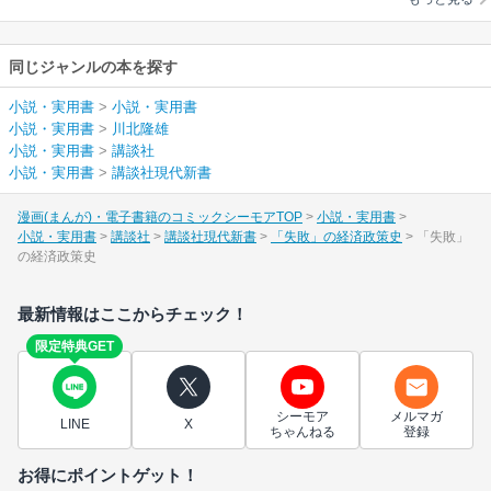
同じジャンルの本を探す
小説・実用書
>
小説・実用書
小説・実用書
>
川北隆雄
小説・実用書
>
講談社
小説・実用書
>
講談社現代新書
漫画(まんが)・電子書籍のコミックシーモアTOP
小説・実用書
小説・実用書
講談社
講談社現代新書
「失敗」の経済政策史
「失敗」
の経済政策史
最新情報はここからチェック！
限定特典GET
シーモア
メルマガ
LINE
X
ちゃんねる
登録
お得にポイントゲット！