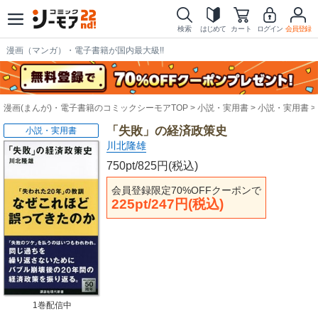
検索
はじめて
カート
ログイン
会員登録
漫画（マンガ）・電子書籍が国内最大級!!
漫画(まんが)・電子書籍のコミックシーモアTOP
小説・実用書
小説・実用書
「失敗」の経済政策史
小説・実用書
川北隆雄
750pt/825円(税込)
会員登録限定70%OFFクーポンで
225pt/247円(税込)
1巻配信中