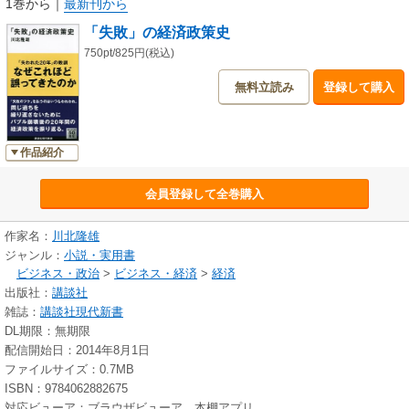
1巻から
｜
最新刊から
「失敗」の経済政策史
750pt/825円(税込)
無料立読み
登録して購入
作品紹介
会員登録して全巻購入
作家名：
川北隆雄
ジャンル：
小説・実用書
ビジネス・政治
>
ビジネス・経済
>
経済
出版社：
講談社
雑誌：
講談社現代新書
DL期限：無期限
配信開始日：2014年8月1日
ファイルサイズ：0.7MB
ISBN：9784062882675
対応ビューア：ブラウザビューア、本棚アプリ