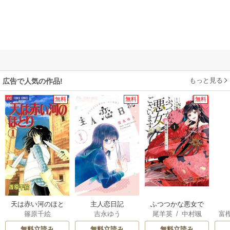
もっと見る
広告で人気の作品!
無料
無料
無料
天は赤い河のほと
主人恋日記
ふつつかな悪女で
篠原千絵
吉永ゆう
尾羊英
/
中村颯
富
り
はございますが ～
希
/
ゆき哉
雛宮蝶鼠とりかえ
無料立読み
無料立読み
無料立読み