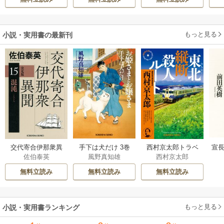
伝～
もっと見る
小説・実用書の最新刊
交代寄合伊那衆異
手下は犬だけ 3巻
西村京太郎トラベ
宣長
佐伯泰英
風野真知雄
西村京太郎
聞 15巻
ルミステリー・セ
レクション 2巻
無料立読み
無料立読み
無料立読み
もっと見る
小説・実用書ランキング