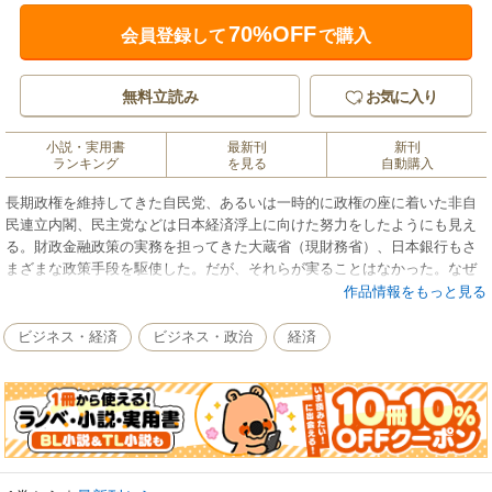
70%OFF
会員登録して
で購入
無料立読み
お気に入り
小説・実用書
最新刊
新刊
ランキング
を見る
自動購入
長期政権を維持してきた自民党、あるいは一時的に政権の座に着いた非自
民連立内閣、民主党などは日本経済浮上に向けた努力をしたようにも見え
る。財政金融政策の実務を担ってきた大蔵省（現財務省）、日本銀行もさ
まざまな政策手段を駆使した。だが、それらが実ることはなかった。なぜ
か。バブル崩壊後の20年間の経済政策を振り返り、同じ過ちを繰り返さな
作品情報をもっと見る
いために広く世間に警告することが、本書の目的である。（講談社現代新
書）
ビジネス・経済
ビジネス・政治
経済