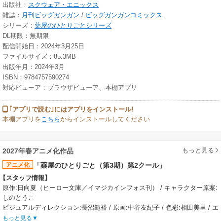
出版社：
スクウェア・エニックス
雑誌：
月刊ビッグガンガン
/
ビッグガンガンコミックス
シリーズ：
薬屋のひとりごとシリーズ
DL期限：無期限
配信開始日：2024年3月25日
ファイルサイズ：85.3MB
出版年月：2024年3月
ISBN：9784757590274
対応ビューア：ブラウザビューア、本棚アプリ
｢アプリで読む｣にはアプリをインストール!
本棚アプリを
こちら
からインストールしてください
もっと見る
2027年春アニメ化作品
アニメ化
「薬屋のひとりごと（第3期）第2クール」
【スタッフ情報】
原作:日向夏（ヒーロー文庫／イマジカインフォス刊） / キャラクター原案:
しのとうこ
ビジュアルディレクション:長沼範裕 / 原画:中谷友紀子 / 色彩:相田美里 / エ
フェクト:TJ
もっと見る