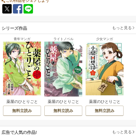
らしい…えぇ！？き、気になる。。。
この作品をシェアしよう
んでください。細かい描写が各々違います。
コミック両誌ともそろそろ原作小説4巻あたりの内容でいい区切り？に到
女性キャラのお胸がとてもいいことだけは読んで確認してください。お願
達しそうな気配…。
いします。とてもいいです。最高。帝の気持ちがとてもよくわかる。
はたしてコミック2誌はそこで一度完結させるのか？
もっと見る
シリーズ作品
もっと続くのか？
青年マンガ
ライトノベル
少女マンガ
いやマジ、自分も沼りそうな気配（笑）。。
薬屋のひとりごと
薬屋のひとりごと
薬屋のひとりごと
～猫猫の後宮謎解
外伝 小蘭回想録
無料立読み
無料立読み
無料立読み
き手帳～
もっと見る
広告で人気の作品!