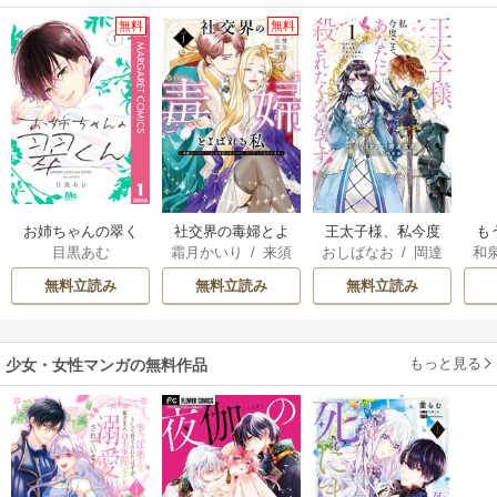
無料
無料
お姉ちゃんの翠く
社交界の毒婦とよ
王太子様、私今度
も
目黒あむ
霜月かいり
/
来須
おしばなお
/
岡達
和
ん
ばれる私～素敵な
こそあなたに殺さ
離
みかん
英茉
/
先崎真琴
辺境伯令息に腕を
れたくないんで
意
無料立読み
無料立読み
無料立読み
折られたので、責
す！ ～聖女に嵌め
任とってもらいま
られた貧乏令嬢、
す～
二度目は串刺し回
もっと見る
少女・女性マンガの無料作品
避します！～