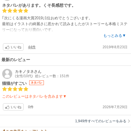
様が、、、どブスな猫娘（←＠水木しげる）みたいで（笑）、、、その時
中、持ち前の賢さで無理難題を乗り越えていくストーリーです。主人公が
ネタバレがあります。くそ長感想です。
点でヤラれました（←サンデーの1巻の作画）。
薬師という事で、小学生でも分かる簡単な化学反応を使ったトリックの謎
解きがあったりして、多方面から楽しめます。本来（親の気持ちとして）
｢次にくる漫画大賞2019｣1位おめでとうございます。
ただサンデーの方はコミックとしては読んで分かりやすいけど、その分原
は、理系科目に興味を持ってほしかったのですが、あまり（いえ全く）我
最初はイラストの綺麗さに惹かれて読みましたがストーリーも本格ミステ
作とは若干違って脚色されている部分もあるそうな。
が子にはハマらず…もっぱらギャグ寄りのシーンでゲラゲラ笑いながら読
リーになっており面白いです。
その点でいうと、本作の方が原作に忠実らしい。
んでいます。東◯生の推薦という事で、ただ笑えるだけでなく人間心理に
化学に基づいた物もあれば現代でも確認されてる医学も混ざっておりとて
もっとみる▼
最初の方は本作ガンガンよりサンデーの方がお話の進みが早いようです
深く切り込んだ重厚な面もあり、幅広い層の人に楽しんでもらえると思い
も読みやすかったです。伏線もしっかりしており読み進めるに連れ全てが
が、10巻頃の試し読みで双方確認すると、同じくらいの進みに感じまし
ます。
44件
2019年8月23日
繋がった時は凄いと素直に思いました。猫猫と壬氏の恋愛面に関して最初
いいね
た。
は毒の知識に明るい猫猫を利用しようと色目を使って惚れさせて手元に置
〜2025．追記〜
いておこうとしますが全っっっっっく効かず無自覚に『俺になびかない面
最新のレビュー
レビューを見るとディープなファンが多いらしく、なんと原作だけでなく
「役立つ漫画」と紹介されて、期待を込めて購入・読ませた作品でした。
白い女』的な所から始まってる気がしますし、本当になびいてなくて応援
コミック2誌ともに全てを制覇しておられる強者が何人もおられるよう。
あれから数年…あの時の子供が無事に医学部（医学科）に合格しました。
したくなります。むしろ壬氏は変な扉を開いたと思います。。。。
カキノタネ
さん
（スゲ〜！笑）。
(女性/10代)
総レビュー数：151件
しかし5巻では猫猫側にもおやおや？と思うところがあります。ですが壬
あくまでも私の個人的な意見ですが、「この漫画との出会いがなければ、
氏も猫猫に恋心を抱いてるとハッキリと自覚してる訳では無いですのでお
猫猫がすごい
ネタバレ
その方たちがコミック2誌の違いをレビューで案内してくれています。
理系進学もその先もなかった」と思います。それくらい影響されていた
互い自覚するのに時間がかかりそうです。頑張れ。ちなみに私は高順が好
（サンデー版のいいね多数の方たちに多い。サンデー側サイトなので向こ
し、今でも小説と両方・アニメも見ているくらい好きです。
きです。あと個人的に恋愛の展開は話の流れについてくる産物と思ってい
うが好きな方の意見が多いですが、詳細な違いはそちらをどうぞ）。
このレビューはネタバレを含みます▼
ます。恋愛が主体のストーリーではない事だけは頭に入れて置いてくださ
知識だけでなく、猫猫の性格・生き方、知恵をフル活用した問題回避・解
い。恋愛の展開なんてほんのちょっとですよ。しかし応援したくなるのは
0件
2026年7月29日
いいね
いや〜でも、私も機会があったら、ガンガンとサンデー両方読んでみて
決能力の高さも魅力だと思います。理系科目に興味を持たせたいと小さな
事実です。
ぇ〜（笑）！
希望から読ませましたが、今では人生に役立つ本だと、自信を持って皆さ
次にくる漫画大賞で気になった方やミステリーが好きな方や中華ファンタ
それよりもまずは原作小説を読みたい。
1,949件すべてのレビューをみる
んにお勧めしたいです。
ジーが好きな方は読んでみてください。ハマる方にはかなりハマります。
原作は4巻で一区切りだそうで、その後に主人公たちの色恋の話？もある
そして原作やまた別の先生が描かれてるコミカライズもありますが全て読