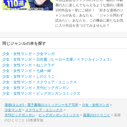
層の人に楽しんでもらえるような面白い漫画
100作品を一挙にご紹介！ 「好きな漫画のジ
ャンルがある」あなたも、「ジャンル問わず
読みたい」あなたも、この機会に新たなお気
に入り作品を見つけてみませんか？
同じジャンルの本を探す
少女・女性マンガ
>
少女マンガ
少女・女性マンガ
>
日向夏（ヒーロー文庫／イマジカインフォス）
少女・女性マンガ
>
ねこクラゲ
少女・女性マンガ
>
七緒一綺
少女・女性マンガ
>
しのとうこ
少女・女性マンガ
>
スクウェア・エニックス
少女・女性マンガ
>
月刊ビッグガンガン
少女・女性マンガ
>
ビッグガンガンコミックス
漫画(まんが)・電子書籍のコミックシーモアTOP
少女・女性マンガ
少女マンガ
スクウェア・エニックス
月刊ビッグガンガン
ビッグガンガンコミックス
薬屋のひとりごと
薬屋
のひとりごと 13巻通常版