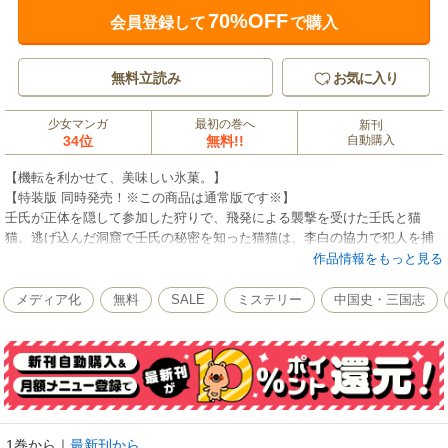
70%OFF
会員登録して
で購入
無料立読み
お気に入り
少女マンガ
最初の巻へ
新刊
34位
無料!!
自動購入
【機転を利かせて、美味しい氷菓。】
【特装版 同時発売！※この商品は通常版です※】
壬氏が正体を隠して参加した狩りで、飛発による襲撃を受けた壬氏と猫
猫。逃げ込んだ洞窟で壬氏の秘密を知った猫猫は、李白の協力で犯人を捕
らえ、襲撃事件の背景を推理しますが──…!?そして、後宮での勤務に戻っ
作品情報をもっと見る
た猫猫に、また新たな謎解きが依頼される第13巻!!
(C)2024 Hyuganatsu/Imagica Infos Co.，Ltd. (C)2024 Nekokurage (C)2024
メディア化
無料
SALE
ミステリー
中国史・三国志
Itsuki Nanao
1巻から
｜
最新刊から