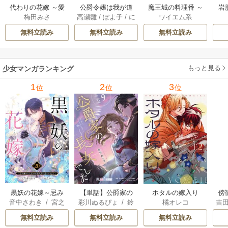
代わりの花嫁 ～愛
公爵令嬢は我が道
魔王城の料理番 ～
岩
梅田みさ
高瀬雛
/
ぽよ子
/
に
ワイエム系
する人と、姉の代
を場当たり的に行
コワモテ魔族ばか
溶
もし
わりに結婚します
く 5巻
りだけど、ホワイ
無料立読み
無料立読み
無料立読み
～ 18巻
トな職場です～ 6巻
もっと見る
少女マンガランキング
1
2
3
位
位
位
黒妖の花嫁～忌み
【単話】公爵家の
ホタルの嫁入り
傍
音中さわき
/
宮之
彩川ぬるぴょ
/
鈴
橘オレコ
吉
嫌われた私が冷酷
長女でした
みやこ
音さや
/
たむ
大尉に愛されるま
無料立読み
無料立読み
無料立読み
で～