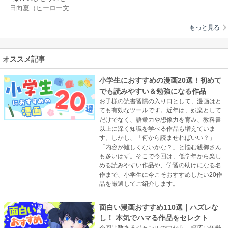
日向夏（ヒーロー文
庫／イマジカインフ
もっと見る
ォス）
/
ねこクラ
ゲ
/
七緒一綺
/
しの
とうこ
オススメ記事
小学生におすすめの漫画20選！初めて
でも読みやすい＆勉強になる作品
お子様の読書習慣の入り口として、漫画はと
ても有効なツールです。近年は、娯楽として
だけでなく、語彙力や想像力を育み、教科書
以上に深く知識を学べる作品も増えていま
す。しかし、「何から読ませればいい？」
「内容が難しくないかな？」と悩む親御さん
も多いはず。そこで今回は、低学年から楽し
める読みやすい作品や、学習の助けになる名
作まで、小学生に今こそおすすめしたい20作
品を厳選してご紹介します。
面白い漫画おすすめ110選｜ハズレな
し！ 本気でハマる作品をセレクト
今回は数あるジャンルの中から、幅広い年齢