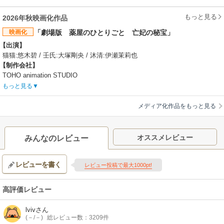
もっと見る
2026年秋映画化作品
映画化
「劇場版 薬屋のひとりごと 亡妃の秘宝」
【出演】
猫猫:悠木碧 / 壬氏:大塚剛央 / 沐清:伊瀬茉莉也
【制作会社】
TOHO animation STUDIO
【スタッフ情報】
もっと見る
原作・ストーリー原案:日向夏（ヒーロー文庫／イマジカインフォス刊） /
キャラクター原案:しのとうこ
メディア化作品をもっと見る
監督:長沼範裕
脚本:柿原優子 / キャラクターデザイン／総作画監督:中谷友紀子 / 色彩設
計:相田美里 / 美術監督:三宅昌和 / 美術ボード:丹治匠、TJ / CGプロデュー
オススメレビュー
みんなのレビュー
サー:町田政彌 / 撮影監督:武山篤 / 編集:今井大介 / 音響監督:はたしょう二 /
音楽:神前暁、Kevin Penkin、桶狭間ありさ / アニメーション制作:TOHO
レビューを書く
animation STUDIO / 製作:劇場版「薬屋のひとりごと」製作委員会 / 配給:
レビュー投稿で最大1000pt!
東宝
【公開日】
高評価レビュー
2026年12月11日
lviv
さん
(－/－)
総レビュー数：3209件