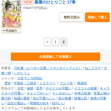
薬屋のひとりごと 17巻
700pt/770円(税込)
無料立読み
登録して購入
作品紹介
<
1
2
会員登録して全巻購入
作家名：
日向夏（ヒーロー文庫／イマジカインフォス）
/
ねこクラゲ
/
七
緒一綺
/
しのとうこ
ジャンル：
少女マンガ(34位)
歴史
/
中国史・三国志
/
ミステリー
/
アニメ化
/
映画化
作品タグ：
女官
/
薬師
/
皇帝
/
やりとりが可愛い
/
イラストが綺麗
/
キャラ
クターが可愛い
/
ギャップがいい
/
テンポがいい
/
好奇心旺盛
/
登場人物が
魅力的
/
知識が豊富
/
絵が可愛らしい
/
絵が綺麗
/
綺麗な顔
/
表情が可愛
い
/
設定が面白い
/
関係性が好き
/
顔がいい
※システムにて自動抽出したものを表示しています