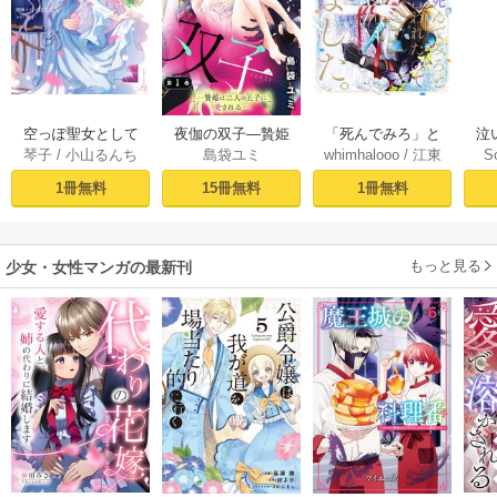
空っぽ聖女として
夜伽の双子―贄姫
「死んでみろ」と
泣
琴子
/
小山るんち
島袋ユミ
whimhalooo
/
江東
S
捨てられたはず
は二人の王子に愛
言われたので死に
しろ
/
蘭らむ
が、嫁ぎ先の皇帝
される―【マイク
ました。 1
1冊無料
15冊無料
1冊無料
陛下に溺愛されて
ロ】 1
います 1【コミック
シーモア限定版】
もっと見る
少女・女性マンガの最新刊