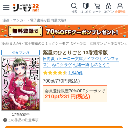
検索
はじめて
カート
ログイン
会員登録
漫画（マンガ）・電子書籍が国内最大級!!
漫画(まんが)・電子書籍のコミックシーモアTOP
少女・女性マンガ
少女マンガ
薬屋のひとりごと 13巻通常版
少女マンガ
日向夏（ヒーロー文庫／イマジカインフォ
ス）
ねこクラゲ
七緒一綺
しのとうこ
1,949件
700pt/770円(税込)
会員登録限定70%OFFクーポンで
210pt/231円(税込)
17巻配信中
この作品の注意事項