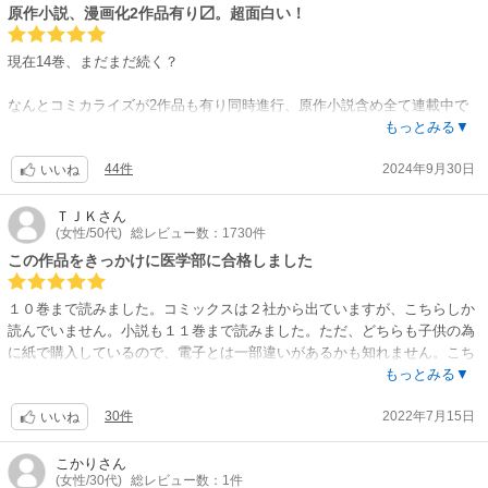
原作小説、漫画化2作品有り〼。超面白い！
現在14巻、まだまだ続く？
なんとコミカライズが2作品も有り同時進行、原作小説含め全て連載中で
す。
もっとみる▼
コミックは本作の少女漫画のガンガンと、もう1誌が青年漫画のサンデ
44件
2024年9月30日
ー。
いいね
漫画は作画家さんが違うので多少の差はあるものの、原作小説のイラスト
ＴＪＫ
さん
(女性/50代)
総レビュー数：1730件
しのとうこさんのキャラデザインは3作品とも共通しているため、基本的
にはどちらを読んでも雰囲気は同じ。
この作品をきっかけに医学部に合格しました
無料をきっかけにサンデーを3巻まで読んだあと、たまたま紙で本作の続
１０巻まで読みました。コミックスは２社から出ていますが、こちらしか
きを10巻ほど読みました。
読んでいません。小説も１１巻まで読みました。ただ、どちらも子供の為
その時に絵が違うと気づきを、え？何で漫画化が2つもあるの？と驚きま
に紙で購入しているので、電子とは一部違いがあるかも知れません。こち
したが（笑）。。
らは何かの機会に、東◯生が「読んで役に立つ漫画」と紹介していたの
もっとみる▼
で、受験を控える子供の為に購入したのが始まりです。絵は可愛い方がい
コミックのどちらが良いかは好みだと思います。
30件
2022年7月15日
いと言うので、作画重視でこちらにしました。内容は、架空の中国（だと
いいね
私個人は最初の3巻だけですが、作画での表現は向こうのサンデーの方が
思う）を舞台に主人公の薬師を中心に繰り広げられる壮大なファンタジー
お話の魅力が入りやすい、と感じた。
です。薬師と皇弟との恋愛・親子の対立・宮廷の政治抗争・後宮での女の
こかり
さん
主人公のソバカス侍女が、後宮の憧れである美麗宦官をクソみたいに見る
(女性/30代)
総レビュー数：1件
争い・諸外国との戦争など、暗殺や陰謀ひしめく血生臭い事件が起こる