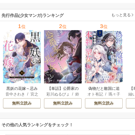
もっと見る
先行作品(少女マンガ)ランキング
1
2
3
位
位
位
黒妖の花嫁～忌み
【単話】公爵家の
偽物だと敵国に追
【
音中さわき
/
宮之
彩川ぬるぴょ
/
鈴
オト有記
/
瑪々子
紬
嫌われた私が冷酷
長女でした
放されましたが、
ら
みやこ
音さや
/
たむ
大尉に愛されるま
どうやら本物の聖
し
無料立読み
無料立読み
無料立読み
で～
女は私のようで
す。
その他の人気ランキングをチェック！