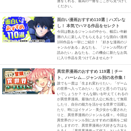
激をくれる、最高の一冊をここから見つけて
ください。
面白い漫画おすすめ110選｜ハズレな
し！ 本気でハマる作品をセレクト
今回は数あるジャンルの中から、幅広い年齢
層の人に楽しんでもらえるような面白い漫画
100作品を一挙にご紹介！ 「好きな漫画のジ
ャンルがある」あなたも、「ジャンル問わず
読みたい」あなたも、この機会に新たなお気
に入り作品を見つけてみませんか？
異世界漫画のおすすめ 119選｜チー
ト、ハーレム…ジャンル別の名作集！
誰でも一度は「生まれ変わりたい」「ゲーム
の世界へ入ってみたい」などと思うのではな
いでしょうか？ そんな願いを叶えてくれるの
が異世界漫画。最強の主人公に転生して無双
したり、自分の能力を活かせる世界で活躍し
たり、時にはイケメン・美少女から愛された
りと、異世界漫画のジャンルも様々。今回は
異世界のジャンル別におすすめの漫画をご紹
介しますので、異世界漫画が大好きな方はも
ちろん、「異世界漫画って何？」という方も