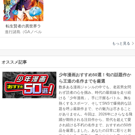
転生賢者の異世界ラ
進行諸島（GAノベル
イフ～第二の職業を
／SBクリエイティブ
得て、世界最強にな
もっと見る
刊）
/
彭傑（Friendly
りました～
Land）
/
風花風花
オススメ記事
少年漫画おすすめ50選！旬の話題作か
ら王道の名作までを厳選
数多ある漫画ジャンルの中でも、老若男女問
わず読者の心を掴み、時代の最前線を走り続
ける「少年漫画」。手に汗握るバトル、胸を
熱くするスポーツ、そしてSNSで爆発的な話
題を呼ぶ最新作まで、その魅力は尽きること
がありません。今回は、2026年にさらなる飛
躍が期待される注目作から、世代を超えて愛
され続ける不朽の名作まで、おすすめの50作
品を厳選しました。あなたの日常に彩りと刺