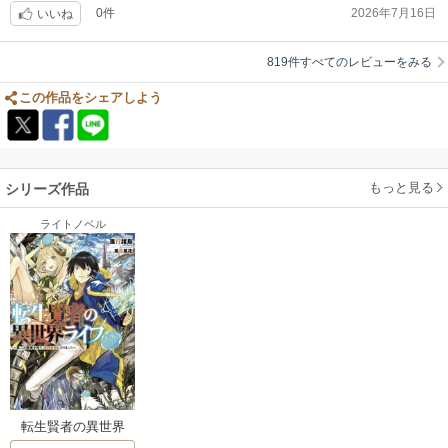
きずに集中して読めると思います。
0件
2026年7月16日
いいね
色々転生物の作品を読んできましたが、似ているように見えて読み込むと
819件すべてのレビューをみる
一本の線になっていくような、今までにない面白い作品だと思います。
この作品をシェアしよう
もっと見る
シリーズ作品
ライトノベル
転生賢者の異世界
ライフ