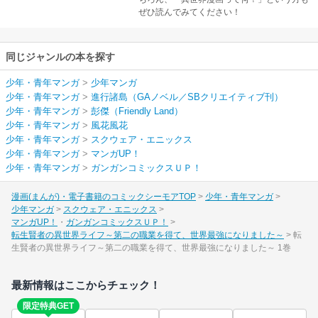
ぜひ読んでみてください！
同じジャンルの本を探す
少年・青年マンガ
>
少年マンガ
少年・青年マンガ
>
進行諸島（GAノベル／SBクリエイティブ刊）
少年・青年マンガ
>
彭傑（Friendly Land）
少年・青年マンガ
>
風花風花
少年・青年マンガ
>
スクウェア・エニックス
少年・青年マンガ
>
マンガUP！
少年・青年マンガ
>
ガンガンコミックスＵＰ！
漫画(まんが)・電子書籍のコミックシーモアTOP
少年・青年マンガ
少年マンガ
スクウェア・エニックス
マンガUP！
ガンガンコミックスＵＰ！
転生賢者の異世界ライフ～第二の職業を得て、世界最強になりました～
転
生賢者の異世界ライフ～第二の職業を得て、世界最強になりました～ 1巻
最新情報はここからチェック！
限定特典GET