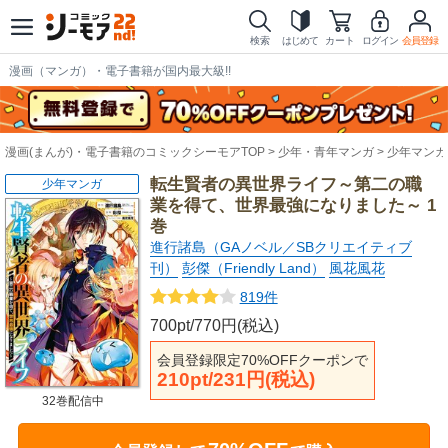
検索
はじめて
カート
ログイン
会員登録
漫画（マンガ）・電子書籍が国内最大級!!
漫画(まんが)・電子書籍のコミックシーモアTOP
少年・青年マンガ
少年マンガ
転生賢者の異世界ライフ～第二の職
少年マンガ
業を得て、世界最強になりました～ 1
巻
進行諸島（GAノベル／SBクリエイティブ
刊）
彭傑（Friendly Land）
風花風花
819件
700pt/770円(税込)
会員登録限定70%OFFクーポンで
210pt/231円(税込)
32巻配信中