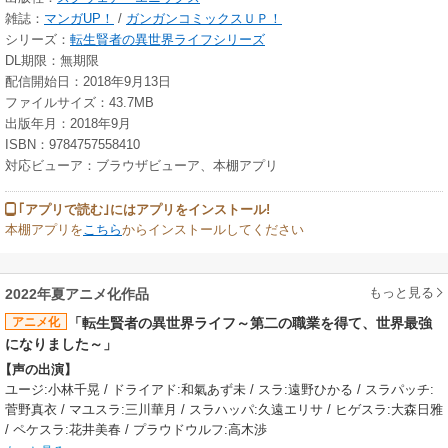
雑誌：
マンガUP！
/
ガンガンコミックスＵＰ！
シリーズ：
転生賢者の異世界ライフシリーズ
DL期限：無期限
配信開始日：2018年9月13日
ファイルサイズ：43.7MB
出版年月：2018年9月
ISBN：9784757558410
対応ビューア：ブラウザビューア、本棚アプリ
｢アプリで読む｣にはアプリをインストール!
本棚アプリを
こちら
からインストールしてください
もっと見る
2022年夏アニメ化作品
アニメ化
「転生賢者の異世界ライフ～第二の職業を得て、世界最強
になりました～」
【声の出演】
ユージ:小林千晃 / ドライアド:和氣あず未 / スラ:遠野ひかる / スラパッチ:
菅野真衣 / マユスラ:三川華月 / スラハッパ:久遠エリサ / ヒゲスラ:大森日雅
/ ペケスラ:花井美春 / プラウドウルフ:高木渉