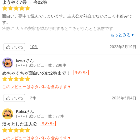
ようやく7巻 → 今22巻
面白い。夢中で読んでしまいます。主人公が熱血でないところも好みで
す。
冷静に 人々の安寧を望み行動するところがなんとも素敵です。
７巻まで買ったあとで19巻まで配信されていることを知り、呆然としてい
もっとみる▼
ます。
10件
2023年2月19日
先が長く楽しめるのはいいけど この先そんなに買うのかとちょっと引いて
いいね
おります。
でもきっと私は全巻買ってしまうのでしょう。
love7
さん
(－/－)
総レビュー数：288件
ただ、あまりエロティックな女性描写がないところとても気に入っていた
のですが、７巻くらいからちょろっと出だしたので要注意かなぁ・・
めちゃくちゃ面白いのは2巻まで！
ネタバレ
せっかくお話が面白いのでエロがために台無しにしないでほしいな～と思
います。
このレビューはネタバレを含みます▼
********
ようやく10巻まで到達しました。スライムたちが無邪気でかわいいで
2件
2026年5月4日
いいね
す。?
********
Kalisi
さん
とうとう最新巻19巻まで読んでしまいました。面白いなんちゅーもんじゃ
(－/－)
総レビュー数：77件
ないです。少しずつちびちび楽しもうと思って1巻ずつ買ったのに結局9回
淡々とした主人公
ネタバレ
「購入する」をクリックしました。スライムたちは最初からかわいかった
のですがだんだんどのキャラにも愛情がわいてきてユージが麺をたべてい
このレビューはネタバレを含みます▼