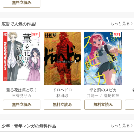
無料立読み
もっと見る
広告で人気の作品!
無料
無料
薫る花は凛と咲く
ドロヘドロ
罪と罰のスピカ
三香見サカ
林田球
井龍一
/
瀬尾知汐
無料立読み
無料立読み
無料立読み
もっと見る
少年・青年マンガの無料作品