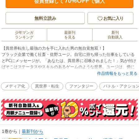
70%OFF
会員登録して
で購入
無料立読み
お気に入り
少年マンガ
最新刊
新刊
ランキング
を見る
自動購入
【異世界転生し最強の力を手に入れた男の無自覚無双！】
ブラック企業で働く社畜・佐野ユージ。自宅に持ち帰った仕事をしている
とPCにメッセージが。「あなたは、異世界に召喚されました！」気が付け
ばそこはステータスやスキルのあるゲームのような世界。ユージは、傍に
いたスライムをテイムし「テイマー」になる。さらに不思議な魔導書の力
作品情報をもっと見る
で魔法を覚え第二の職業「賢者」に目覚める！ 最弱と思われがちなスラ
イムを従えたユージの異世界最強冒険譚！ 「小説家になろう」発！ 異
メディア化
異世界・転生
ファンタジー
バトル・アクショ
世界転生×賢者＝無自覚無双!? 原作者書き下ろしショートストーリーも収
録！
※「小説家になろう」は株式会社ヒナプロジェクトの登録商標です。
(C)Shinkoshoto/SB Creative Corp. Original Character Designs:(C)Huuka
Kazabana/SB Creative Corp. (C)2018 Friendly Land
1巻から
｜
最新刊から