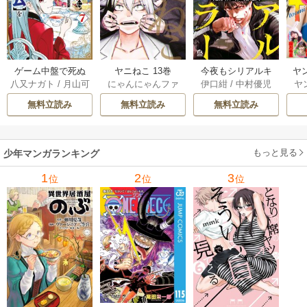
ゲーム中盤で死ぬ
ヤニねこ 13巻
今夜もシリアルキ
ヤ
八又ナガト
/
月山可
にゃんにゃんファ
伊口紺
/
中村優児
ヤ
悪役貴族に転生し
ラーと待ち合わせ 5
也
クトリー
たので、外れスキ
巻
無料立読み
無料立読み
無料立読み
ル【テイム】を駆
使して最強を目指
してみた 7巻
もっと見る
少年マンガランキング
1
2
3
位
位
位