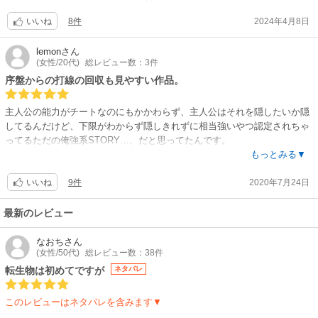
る画で慈愛のほほえみを浮かべてしまいました。病膏肓です。あ～早く新
巻出ないかな～?ただ、女性の衣装が半裸だったり乳を強調するのはちょ
8件
2024年4月8日
いいね
っと・・です。
＊＊＊＊＊
lemon
さん
22巻読みました。数分で読み終えました。もう次が待ち遠しいです。
(女性/20代)
総レビュー数：3件
(T_T)しくしく。
序盤からの打線の回収も見やすい作品。
主人公の能力がチートなのにもかかわらず、主人公はそれを隠したいか隠
してるんだけど、下限がわからず隠しきれずに相当強いやつ認定されちゃ
ってるただの俺強系STORY…、だと思ってたんです。
もっとみる▼
だけど、如何して強いのかってことまで打線が張ってあって、序盤「は
9件
2020年7月24日
ぁ？強すぎありえねぇ…」って思っても、話が進むにつれて「あぁ、だか
いいね
ら主人公チートなのか」って風に理由もなくただ強いだけにしない所が好
感持てると思います。
最新のレビュー
序盤から既にスライムをテイムしてるんですが、スライムがもう激可愛と
なおち
さん
(女性/50代)
総レビュー数：38件
言っていいレベルで可愛くってメロメロになっちゃいます（笑）
転生物は初めてですが
ネタバレ
話数が増えるに連れ新しいキャラクターや街なんかの描写もテンポよく描
かれていて、超強い悪の組織なんかもちゃんと出てくるのと、絵が綺麗で
このレビューはネタバレを含みます▼
展開も打線をしっかり回収しながら進んでいくので話が分かりやすく、飽