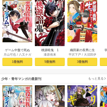
ゲーム中盤で死ぬ
桃源暗鬼 1
織田家の長男に生
月山可也
/
八又ナガ
漆原侑来
平沢下戸
/
大沼田伊
悪役貴族に転生し
まれました～戦国
ト
勢彦
/
逸見兎歌
たので、外れスキ
時代に転生したけ
1冊無料
5冊無料
3冊無料
ル【テイム】を駆
ど、死にたくない
使して最強を目指
ので改革を起こし
してみた（１）
ます～ 1
もっと見る
少年・青年マンガの最新刊