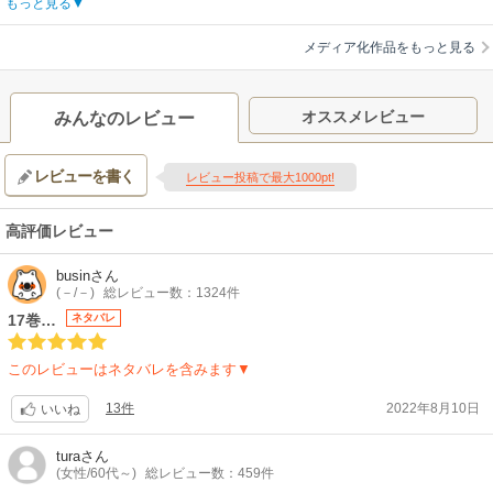
【あらすじ】
もっと見る
突然、異世界に召喚されたブラック企業の社畜・佐野ユージ！ 異世界で
の彼の職業、それは『魔物使い(テイマー)』。冒険者になることも難しいと
メディア化作品をもっと見る
される不遇職。しかし、仲間にしたスライムのおかげで様々な魔法、そし
て、第二の職業『賢者』を手に入れる！ 圧倒的な力を得たユージだが、
自分の強さには無自覚で…？ 最強の力で無自覚無双！
オススメレビュー
みんなのレビュー
【制作会社】
REVOROOT
レビューを書く
【スタッフ情報】
レビュー投稿で最大1000pt!
原作:進行諸島（「GA文庫」SBクリエイティブ刊） / 原作イラスト:風花風
花
高評価レビュー
監督・キャラクターデザイン:小嶋慶祐
助監督:鈴木清崇 / シリーズ構成:福島直浩 / 共同キャラクターデザイン・総
busin
さん
作画監督:埼玉憲人 / 総作画監督:後藤圭佑 / 色彩設計:竹澤聡 / 美術監督:平
(－/－)
総レビュー数：1324件
良亜以子(スタジオなや) / 撮影監督:小林俊介（サンジゲン） / 音響監督:田
17巻…
ネタバレ
中亮 / 音楽:吟(BUSTED ROSE) / 音楽制作:ポニーキャニオン
【音楽】
このレビューはネタバレを含みます▼
OP:Non Stop Rabbit「無自覚の天才」 / ED:スラちゃんず△「ごはんだヨ
ッ！ダダダダン！！」
13件
2022年8月10日
いいね
【関連リンク】
公式サイト「転生賢者の異世界ライフ～第二の職業を得て、世界最強に
tura
さん
なりました～」
(女性/60代～)
総レビュー数：459件