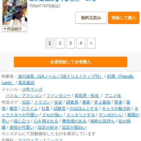
700pt/770円(税込)
無料立読み
登録して購入
作品紹介
1
2
3
4
>
会員登録して全巻購入
作家名：
進行諸島（GAノベル／SBクリエイティブ刊）
/
彭傑（Friendly
Land）
/
風花風花
ジャンル：
少年マンガ
バトル・アクション
/
ファンタジー
/
異世界・転生
/
アニメ化
作品タグ：
伝説
/
ドラゴン
/
生徒
/
調査員
/
農家
/
史上最強
/
賢者
/
最
強
/
幽霊
/
スライム
/
社畜
/
試験官
/
のほほんとする
/
キャラが魅力的
/
キ
ャラクターが可愛い
/
クセが強い
/
スッキリとする
/
テンポがいい
/
展開が
早い
/
役に立つ
/
心を掴まれる
/
爽快感がある
/
純粋な気持ち
/
絵が綺
麗
/
表情が可愛い
/
設定が好き
/
設定が面白い
※システムにて自動抽出したものを表示しています
出版社：
スクウェア・エニックス