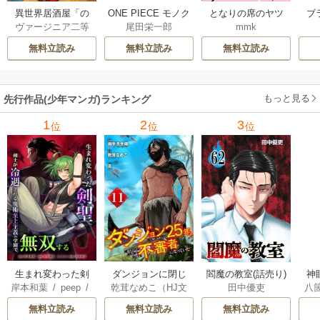
異世界居酒屋「の
ONE PIECE モノク
となりの席のヤツ
ブ
ヴァージニア二等
尾田栄一郎
mmk
ぶ」
ロ版
がそういう目で見
兵
/
蝉川夏哉
/
転
てくる
無料立読み
無料立読み
無料立読み
もっと見る
先行作品(少年マンガ)ランキング
1
2
3
位
位
位
生まれ変わった剣
ダンジョンに閉じ
神
閻魔の教室(話売り)
岸本和葉
/
peep
/
乾茸なめこ（HJ文
八
田中優吏
聖、剣士が冷遇さ
込められて25年。
染野静也
/
桑島黎
庫／ホビージャパ
れる魔術至上主義
救出されたときに
無料立読み
無料立読み
無料立読み
音
/
taskey STUDI
ン刊）
/
御手洗太
の学園で無双する
は立派な不審者に