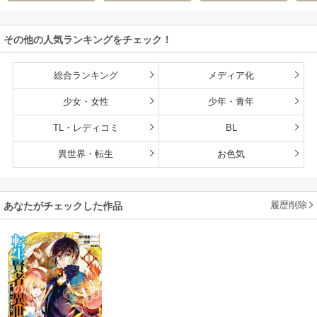
O
陽
/
芝
なっていた【分冊
版】
その他の人気ランキングをチェック！
総合ランキング
メディア化
少女・女性
少年・青年
TL・レディコミ
BL
異世界・転生
お色気
履歴削除
あなたがチェックした作品