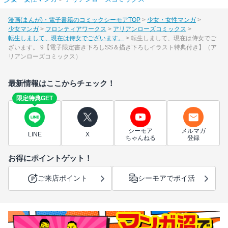
漫画(まんが)・電子書籍のコミックシーモアTOP
少女・女性マンガ
少女マンガ
フロンティアワークス
アリアンローズコミックス
転生しまして、現在は侍女でございます。
転生しまして、現在は侍女でご
ざいます。 9【電子限定書き下ろしSS＆描き下ろしイラスト特典付き】（ア
リアンローズコミックス）
最新情報はここからチェック！
限定特典GET
シーモア
メルマガ
LINE
X
ちゃんねる
登録
お得にポイントゲット！
ご来店ポイント
シーモアでポイ活