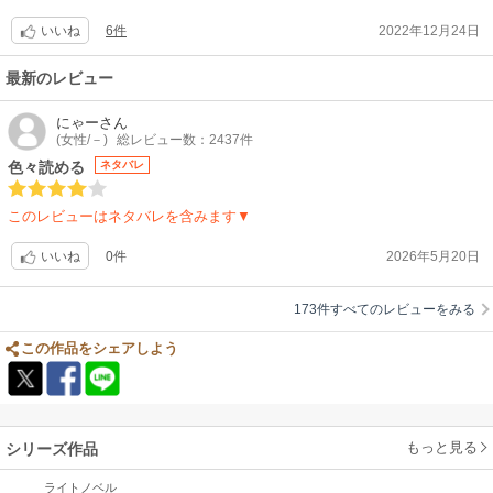
6件
2022年12月24日
いいね
最新のレビュー
にゃー
さん
(女性/－)
総レビュー数：2437件
色々読める
ネタバレ
このレビューはネタバレを含みます▼
0件
2026年5月20日
いいね
173件すべてのレビューをみる
この作品をシェアしよう
もっと見る
シリーズ作品
ライトノベル