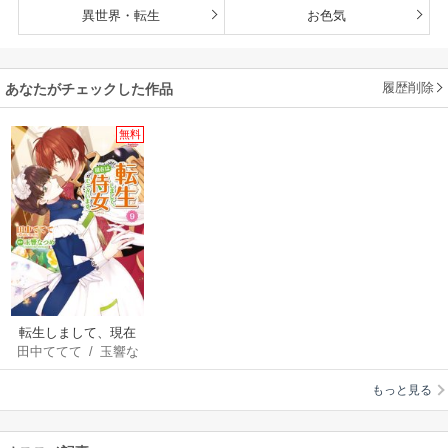
異世界・転生
お色気
履歴削除
あなたがチェックした作品
無料
転生しまして、現在
田中ててて
/
玉響な
は侍女でございま
つめ
す。
もっと見る