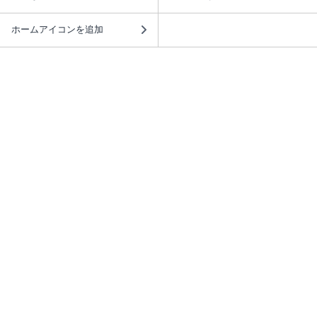
ホームアイコンを追加
本棚アプリを無料ダウンロード！
本棚アプリについて
このサイトについて
推奨環境
利用規約
ISBN検索
プライバシーポリシー
情報セキュリティーポリシー
特定商取引法に基づく表示
安心してお使いいただくために
ABJマークは、この電子書店・電子書籍配信サービスが、 著作権者からコンテ
ンツ使用許諾を得た正規版配信サービスであることを示す登録商標（登録番号
第6091713号）です。 詳しくは［ABJマーク］または［電子出版制作・流通協
議会］で検索してください。
(C)NTTソルマーレ