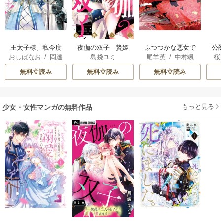
王太子様、私今度
夜伽の双子―贄姫
ふつつかな悪女で
公
おしばなお
/
岡達
島袋ユミ
尾羊英
/
中村颯
桜
こそあなたに殺さ
は二人の王子に愛
はございますが ～
は
英茉
/
先崎真琴
希
/
ゆき哉
れたくないんで
される―
雛宮蝶鼠とりかえ
無料立読み
無料立読み
無料立読み
す！ ～聖女に嵌め
伝～
られた貧乏令嬢、
二度目は串刺し回
もっと見る
少女・女性マンガの無料作品
避します！～