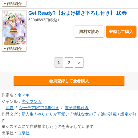
作品紹介
Get Ready?【おまけ描き下ろし付き】 10巻
630pt/693円(税込)
無料立読み
登録して購入
作品紹介
1
2
>
会員登録して全巻購入
作家名：
南マキ
ジャンル：
少女マンガ
恋愛
/
シーモア限定特典付き
/
電子特典付き
作品タグ：
新入生
/
やりとりが可愛い
/
地味な女の子
/
絵が綺麗
/
設定が好
き
※システムにて自動抽出したものを表示しています
出版社：
白泉社