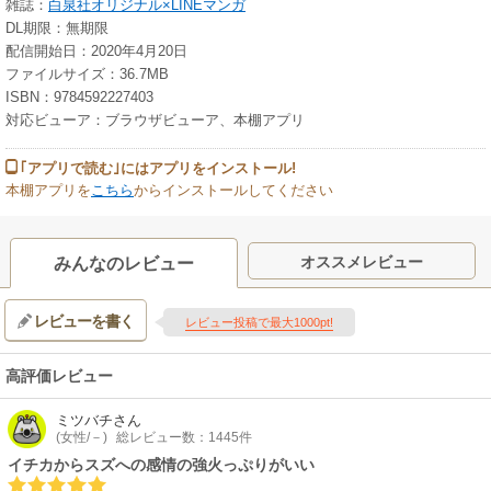
雑誌：
白泉社オリジナル×LINEマンガ
DL期限：無期限
配信開始日：2020年4月20日
ファイルサイズ：36.7MB
ISBN：9784592227403
対応ビューア：ブラウザビューア、本棚アプリ
｢アプリで読む｣にはアプリをインストール!
本棚アプリを
こちら
からインストールしてください
オススメレビュー
みんなのレビュー
レビューを書く
レビュー投稿で最大1000pt!
高評価レビュー
ミツバチ
さん
(女性/－)
総レビュー数：1445件
イチカからスズへの感情の強火っぷりがいい