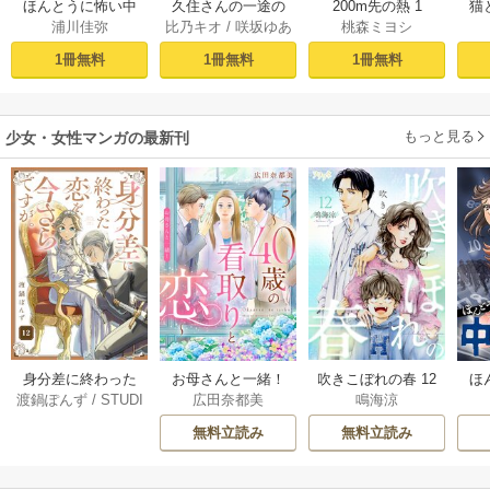
久住さんの一途の
200m先の熱 1
ほんとうに怖い中
猫
比乃キオ
/
咲坂ゆあ
桃森ミヨシ
浦川佳弥
証明～揺らめい
学受験【分冊版】
て、ハニー～ 1巻
1
た
1冊無料
1冊無料
1冊無料
もっと見る
少女・女性マンガの最新刊
身分差に終わった
お母さんと一緒！
吹きこぼれの春 12
ほ
渡鍋ぽんず
/
STUDI
広田奈都美
鳴海涼
恋を、今さらです
～40歳の看取りと
巻
学受
O ZOON
が。 12巻
恋～【分冊版】 5巻
無料立読み
無料立読み