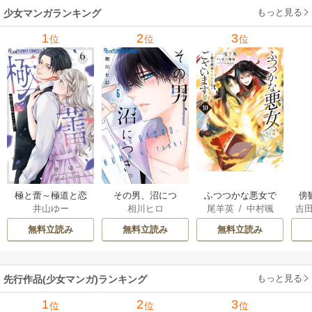
もっと見る
少女マンガランキング
1
2
3
位
位
位
極と蕾～極道と恋
その男、沼につ
ふつつかな悪女で
傍
井山ゆー
相川ヒロ
尾羊英
/
中村颯
吉
を知らない人妻と
き。
はございますが ～
限
希
/
ゆき哉
～
雛宮蝶鼠とりかえ
無料立読み
無料立読み
無料立読み
伝～
もっと見る
先行作品(少女マンガ)ランキング
1
2
3
位
位
位