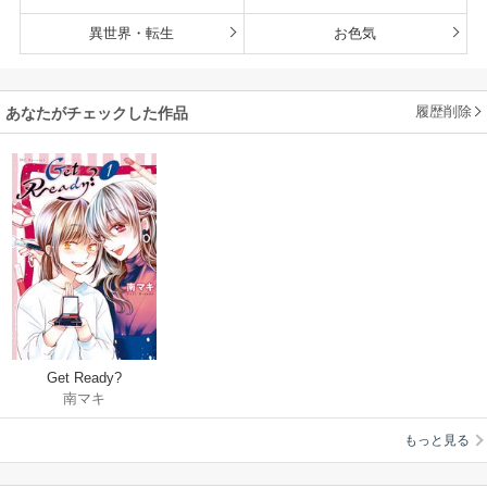
異世界・転生
お色気
履歴削除
あなたがチェックした作品
Get Ready?
南マキ
もっと見る