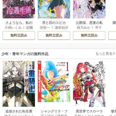
さようなら、私の
罪と罰のスピカ
公爵様、悪妻の私
片桐いくみ
/
頼爾
井龍一
/
瀬尾知汐
桜乃みか
/
琴子
冷遇生活 ～パーテ
はもう放っておい
ィーで声をかけて
てください
無料立読み
無料立読み
無料立読み
きたのがヤバい男
だった件
もっと見る
少年・青年マンガの無料作品
追放された転生重
シャングリラ・フ
異世界でスローラ
骸