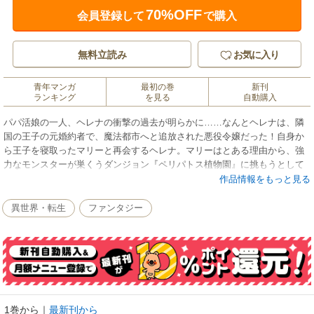
70%OFF
会員登録して
で購入
無料立読み
お気に入り
青年マンガ
最初の巻
新刊
ランキング
を見る
自動購入
パパ活娘の一人、ヘレナの衝撃の過去が明らかに……なんとヘレナは、隣
国の王子の元婚約者で、魔法都市へと追放された悪役令嬢だった！自身か
ら王子を寝取ったマリーと再会するヘレナ。マリーはとある理由から、強
力なモンスターが巣くうダンジョン『ペリパトス植物園』に挑もうとして
いた。スケベ心を刺激されたタクミを中心に、マリーを支援するパーティ
作品情報をもっと見る
ーが結成される。ダンジョン攻略、悪役令嬢、モンスターとのバトル……
異世界モノの定番をガッツリ押さえつつ、いつものパパ活おじさんらしさ
異世界・転生
ファンタジー
も満載のタクミの冒険が始まる！
1巻から
｜
最新刊から