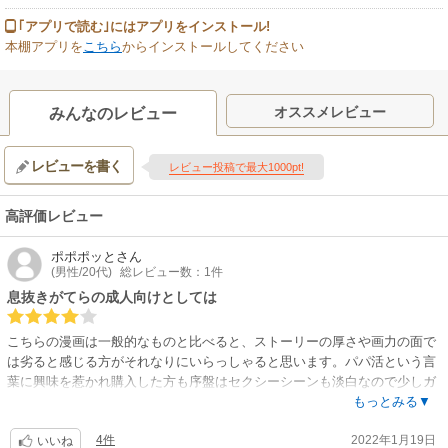
｢アプリで読む｣にはアプリをインストール!
本棚アプリを
こちら
からインストールしてください
オススメレビュー
みんなのレビュー
レビューを書く
レビュー投稿で最大1000pt!
高評価レビュー
ポポポッと
さん
(男性/20代)
総レビュー数：1件
息抜きがてらの成人向けとしては
こちらの漫画は一般的なものと比べると、ストーリーの厚さや画力の面で
は劣ると感じる方がそれなりにいらっしゃると思います。パパ活という言
葉に興味を惹かれ購入した方も序盤はセクシーシーンも淡白なので少しガ
ッカリされるやもしれません。しかし、この漫画の良さはキャラデザやコ
もっとみる▼
ンスタントにやってきてかつ徐々に見所が増えるセクシーシーンにあると
4件
2022年1月19日
思われます。また力が抜ける絵もギャグシーンが多いこの作品にはとても
いいね