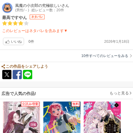
風魔の小次郎の究極欲しい
さん
(男性/－)
総レビュー数：20件
最高ですやん
ネタバレ
このレビューはネタバレを含みます▼
0件
2026年1月18日
いいね
10件すべてのレビューをみる
この作品をシェアしよう
もっと見る
広告で人気の作品!
立読み増量
無料