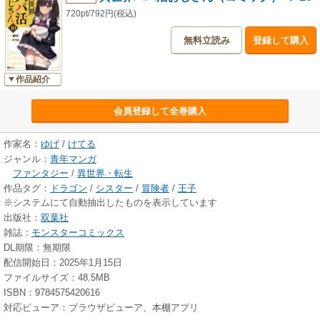
720pt/792円(税込)
無料立読み
登録して購入
作品紹介
会員登録して全巻購入
作家名：
ゆげ
/
けてる
ジャンル：
青年マンガ
ファンタジー
/
異世界・転生
作品タグ：
ドラゴン
/
シスター
/
冒険者
/
王子
※システムにて自動抽出したものを表示しています
出版社：
双葉社
雑誌：
モンスターコミックス
DL期限：無期限
配信開始日：2025年1月15日
ファイルサイズ：48.5MB
ISBN：9784575420616
対応ビューア：ブラウザビューア、本棚アプリ