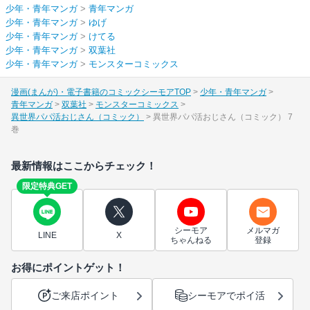
少年・青年マンガ
>
青年マンガ
少年・青年マンガ
>
ゆげ
少年・青年マンガ
>
けてる
少年・青年マンガ
>
双葉社
少年・青年マンガ
>
モンスターコミックス
漫画(まんが)・電子書籍のコミックシーモアTOP
少年・青年マンガ
青年マンガ
双葉社
モンスターコミックス
異世界パパ活おじさん（コミック）
異世界パパ活おじさん（コミック） 7
巻
最新情報はここからチェック！
限定特典GET
シーモア
メルマガ
LINE
X
ちゃんねる
登録
お得にポイントゲット！
ご来店ポイント
シーモアでポイ活