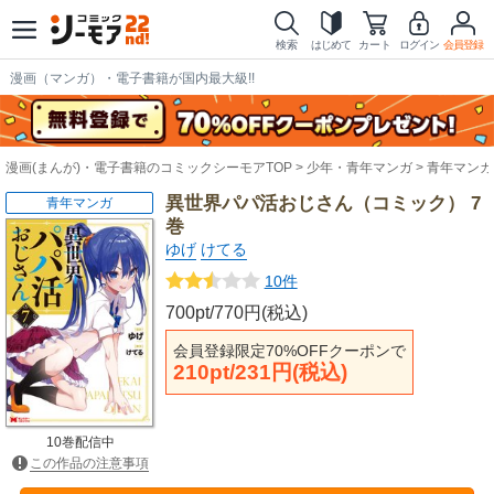
検索
はじめて
カート
ログイン
会員登録
漫画（マンガ）・電子書籍が国内最大級!!
漫画(まんが)・電子書籍のコミックシーモアTOP
少年・青年マンガ
青年マンガ
異世界パパ活おじさん（コミック） 7
青年マンガ
巻
ゆげ
けてる
10件
700pt/770円(税込)
会員登録限定70%OFFクーポンで
210pt/231円(税込)
10巻配信中
この作品の注意事項