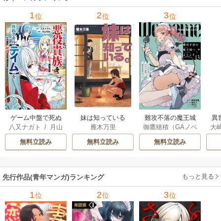
メ
1
2
3
位
位
位
ぁ
ゲーム中盤で死ぬ
妹は知っている
難攻不落の魔王城
異
八又ナガト
/
月山
雁木万里
御鷹穂積（GAノベ
大
悪役貴族に転生し
へようこそ～デバ
は
可也
ル／SBクリエイテ
Ａ
たので、外れスキ
フは不要と勇者パ
出
無料立読み
無料立読み
無料立読み
ィブ刊）
/
蚕堂j1
ル【テイム】を駆
ーティーを追い出
で
/
弓取葵
/
平石
使して最強を目指
された黒魔導士、
サ
六
/
ユウヒ
してみた
魔王軍の最高幹部
もっと見る
先行作品(青年マンガ)ランキング
に迎えられる～
1
2
3
位
位
位