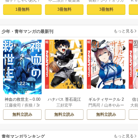
猫子
/
じゃいあん
/
不二涼介
/
硬梨菜
長頼
/
シゲ
/
オウカ
Ｋ
騎士はゲーム知識
ロンティア（１）
イフを（願望） 1
異
武六甲理衣
で無双する（１）
～クソゲーハン
1冊無料
3冊無料
3冊無料
ター、神ゲーに挑
まんとす～
もっと見る
少年・青年マンガの最新刊
神血の救世主～0.00
ハナバス 苔石花江
ギルティサークル 2
信
江藤俊司
/
疾狼
/
3r
三好宏平
門馬司
/
山本やみー
大
000001％を引き当
のバスケ論 7巻
1巻
に
d Ie
/
Studio No.9
て最強へ～【電子
で
無料立読み
無料立読み
無料立読み
書籍特典付】 22巻
ギ
ャ
の
もっと見る
青年マンガランキング
れ