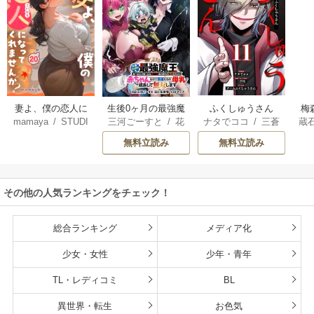
妻よ、僕の恋人に
生後0ヶ月の最強魔
ふくしゅうさん
梅
mamaya
/
STUDI
三河ごーすと
/
花
ナタでココ
/
三蒼
蔵
なってくれません
王 食べるだけ強
O ZOON
房雪
/
マップ
核
/
チームふくし
カ
か？
くなるチート能力
無料立読み
無料立読み
ゅうさん
持ち転生者だけど
赤ちゃんなので英
雄たちの母乳で成
その他の人気ランキングをチェック！
長して無双します
総合ランキング
メディア化
少女・女性
少年・青年
TL・レディコミ
BL
異世界・転生
お色気