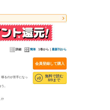
詳細
簡単
1巻から｜
最新刊から
会員登録して購入
無料で読む
、喋るのが苦手になっ
0
¥
8/9まで
会う。
!?