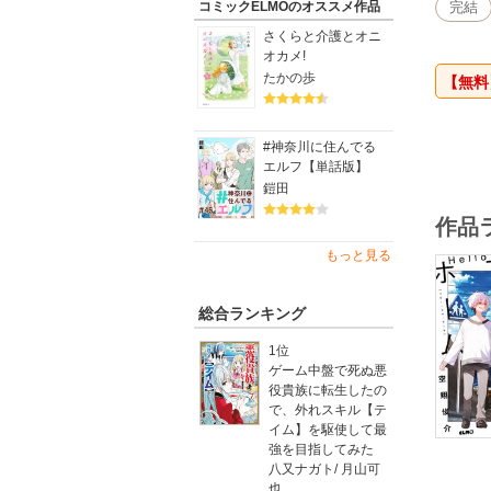
完結
コミックELMOのオススメ作品
「コミッ
さくらと介護とオニ
オカメ!
たかの歩
【無料
#神奈川に住んでる
エルフ【単話版】
鎧田
作品
もっと見る
総合ランキング
1位
ゲーム中盤で死ぬ悪
役貴族に転生したの
で、外れスキル【テ
イム】を駆使して最
強を目指してみた
八又ナガト
/
月山可
也