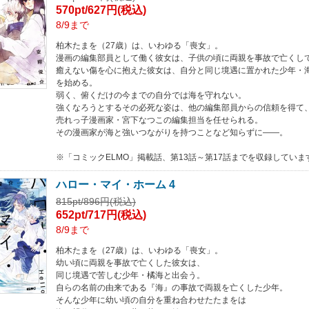
570pt/627円(税込)
8/9まで
柏木たまを（27歳）は、いわゆる「喪女」。
漫画の編集部員として働く彼女は、子供の頃に両親を事故で亡くし
癒えない傷を心に抱えた彼女は、自分と同じ境遇に置かれた少年・
を始める。
弱く、俯くだけの今までの自分では海を守れない。
強くなろうとするその必死な姿は、他の編集部員からの信頼を得て
売れっ子漫画家・宮下なつこの編集担当を任せられる。
その漫画家が海と強いつながりを持つことなど知らずに――。
※「コミックELMO」掲載話、第13話～第17話までを収録していま
ハロー・マイ・ホーム 4
815pt/896円(税込)
652pt/717円(税込)
8/9まで
柏木たまを（27歳）は、いわゆる「喪女」。
幼い頃に両親を事故で亡くした彼女は、
同じ境遇で苦しむ少年・橘海と出会う。
自らの名前の由来である『海』の事故で両親を亡くした少年。
そんな少年に幼い頃の自分を重ね合わせたたまをは