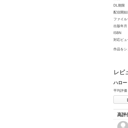
DL期限
配信開始
ファイル
出版年月
ISBN
対応ビュ
作品をシ
レビ
ハロー
平均評価
高評