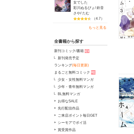
女でした
彩川ぬるぴょ
/
鈴音
さや
/
たむ
（4.7）
もっと見る
全書籍から探す
新刊コミック/書籍
新刊発売予定
ランキング
(毎日更新)
まるごと無料コミック
少女・女性無料マンガ
少年・青年無料マンガ
BL無料マンガ
お得なSALE
先行配信作品
ご来店ポイント毎日GET
シーモアでポイ活
賞受賞作品