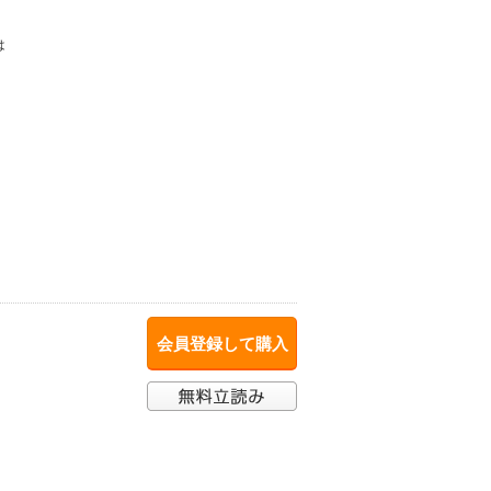
は
。
会員登録して購入