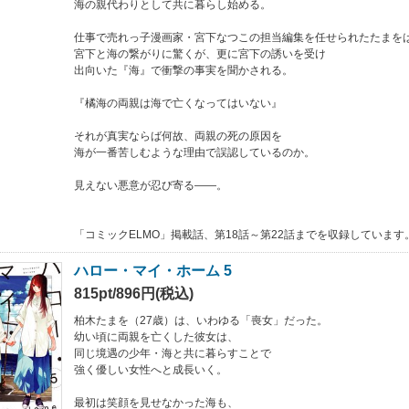
海の親代わりとして共に暮らし始める。
仕事で売れっ子漫画家・宮下なつこの担当編集を任せられたたまを
宮下と海の繋がりに驚くが、更に宮下の誘いを受け
出向いた『海』で衝撃の事実を聞かされる。
『橘海の両親は海で亡くなってはいない』
それが真実ならば何故、両親の死の原因を
海が一番苦しむような理由で誤認しているのか。
見えない悪意が忍び寄る――。
「コミックELMO」掲載話、第18話～第22話までを収録しています
ハロー・マイ・ホーム 5
815pt/896円(税込)
柏木たまを（27歳）は、いわゆる「喪女」だった。
幼い頃に両親を亡くした彼女は、
同じ境遇の少年・海と共に暮らすことで
強く優しい女性へと成長いく。
最初は笑顔を見せなかった海も、