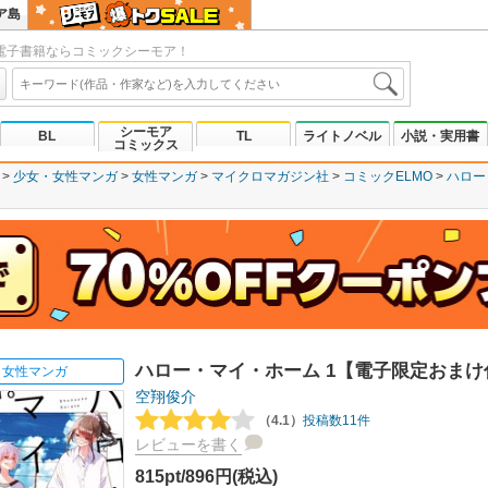
ア島
電子書籍ならコミックシーモア！
シーモア
BL
TL
ライトノベル
小説・実用書
コミックス
少女・女性マンガ
女性マンガ
マイクロマガジン社
コミックELMO
ハロー
ハロー・マイ・ホーム 1【電子限定おまけ
女性マンガ
空翔俊介
（4.1）
投稿数11件
レビューを書く
815pt/896円(税込)