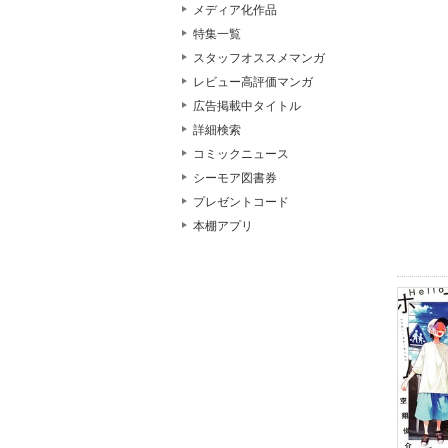
メディア化作品
特集一覧
スタッフオススメマンガ
レビュー高評価マンガ
広告掲載中タイトル
詳細検索
コミックニュース
シーモア図書券
プレゼントコード
本棚アプリ