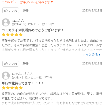
このレビューはネタバレを含みます▼
10件
2023年2月13日
いいね
ねこ
さん
(女性/40代)
総レビュー数：81件
コミカライズ復活おめでとうございます！
前作を買ってた者です。打ち切り知ったときは絶句しましたよ。面白かっ
たのに。そんで待望の復活！と思ったらタテヨミかーーい！スクロールす
る指がツライし目が滑るうぅう！！タップで進めようとするとメニューが
出てきて進まない！て感じでタテヨミ苦手なんですよ…自分不器用ですか
もっとみる▼
ら…。でも海外での販売を見込んでタテヨミにしてるとかなら、良いと思
29件
2023年2月18日
います。単行本化の際には横開きに編集してくれるでしょうし。自分は単
いいね
行本化を待ちます！ごめんなさい！
にゃんこ丸
さん
(女性/－)
総レビュー数：228件
単行本化待ってます！！！！
改正前のこの作品が好きでしたが、縦読みはどうも目が滑る。早く、単行
本化してください。切に願ってます。
まじで改正前のお気に入りだったのに、打ち切りしなければいけないほど