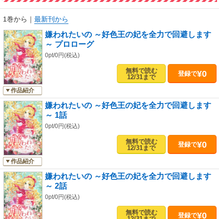
く末はいかに……！
1巻から
｜
最新刊から
嫌われたいの ～好色王の妃を全力で回避します
～ プロローグ
0pt/0円(税込)
無料で読む
¥0
登録で
12/31まで
作品紹介
嫌われたいの ～好色王の妃を全力で回避します
～ 1話
0pt/0円(税込)
無料で読む
¥0
登録で
12/31まで
作品紹介
嫌われたいの ～好色王の妃を全力で回避します
～ 2話
0pt/0円(税込)
無料で読む
¥0
登録で
12/31まで