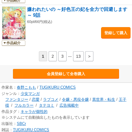
作品紹介
嫌われたいの ～好色王の妃を全力で回避します
～ 9話
60pt/66円(税込)
登録して購入
作品紹介
...
1
2
3
13
>
会員登録して全巻購入
作家名：
春野こもも
/
TUGIKURU COMICS
ジャンル：
少女マンガ
ファンタジー
/
恋愛
/
ラブコメ
/
令嬢・悪役令嬢
/
異世界・転生
/
王子
様
/
フルカラー
/
タテヨミ
/
広告掲載中
作品タグ：
キャラが個性的
※システムにて自動抽出したものを表示しています
出版社：
SBCr
雑誌：
TUGIKURU COMICS