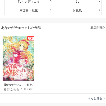
TL・レディコミ
BL
異世界・転生
お色気
履歴削除
あなたがチェックした作品
無料
嫌われたいの ～好色
春野こもも
/
TUGIK
王の妃を全力で回避
URU COMICS
します～【タテヨ
もっと見る
ミ】