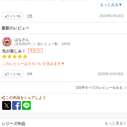
かれていると感じます。それにカラーなのがとても良いですね、イメージ
もっとみる▼
しやすいし綺麗！
7件
2023年2月13日
どうか今作はラストまで楽しませて下さい！！
いいね
タテヨミ、私は読みやすいですけどね。
最新のレビュー
はな
さん
(女性/60代～)
総レビュー数：185件
先が楽しみ！
ネタバレ
このレビューはネタバレを含みます▼
0件
2025年10月18日
いいね
103件すべてのレビューをみる
この作品をシェアしよう
もっと見る
シリーズ作品