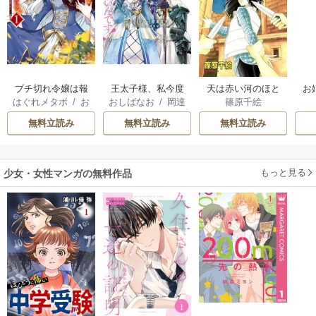
ブチ切れ令嬢は報
王太子様、私今度
天は赤い河のほと
お
はぐれメタボ
/
お
おしばなお
/
岡達
篠原千絵
復を誓いました。
こそあなたに殺さ
り
おのいも
/
昌未
英茉
/
先崎真琴
れたくないんで
無料立読み
無料立読み
無料立読み
す！ ～聖女に嵌め
られた貧乏令嬢、
二度目は串刺し回
もっと見る
少女・女性マンガの無料作品
避します！～