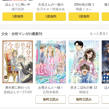
久住さんの一途の
200m先の熱 1
ほんとうに怖い中
猫
比乃キオ
/
咲坂ゆあ
桃森ミヨシ
浦川佳弥
証明～揺らめい
学受験【分冊版】
て、ハニー～ 1巻
1
た
1冊無料
1冊無料
1冊無料
もっと見る
少女・女性マンガの最新刊
身分差に終わった
お母さんと一緒！
吹きこぼれの春 12
ほ
渡鍋ぽんず
/
STUDI
広田奈都美
鳴海涼
恋を、今さらです
～40歳の看取りと
巻
学受
O ZOON
が。 12巻
恋～【分冊版】 5巻
無料立読み
無料立読み