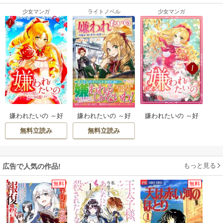
少女マンガ
ライトノベル
少女マンガ
嫌われたいの ～好
嫌われたいの ～好
嫌われたいの ～好
色王の妃を全力で
色王の妃を全力で
色王の妃を全力で
無料立読み
無料立読み
回避します～ 【電
回避します～
回避します～
子単行本版】
もっと見る
広告で人気の作品!
無料
無料