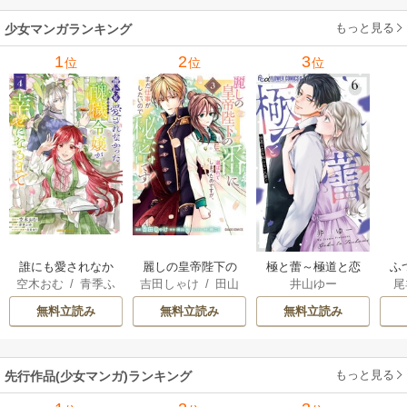
もっと見る
少女マンガランキング
1
2
3
位
位
位
誰にも愛されなか
麗しの皇帝陛下の
極と蕾～極道と恋
ふ
空木おむ
/
青季ふ
吉田しゃけ
/
田山
井山ゆー
尾
った醜穢令嬢が幸
番に選ばれてしま
を知らない人妻と
は
ゆ
/
白谷ゆう
歩
/
鶏にく
せになるまで
ったのですが、ま
～
雛
無料立読み
無料立読み
無料立読み
だ仕事がしたいの
で秘密です！
もっと見る
先行作品(少女マンガ)ランキング