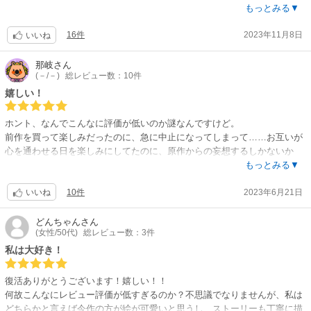
の問題だったの？？ダメな部分だけ改正すれば良かったのでは、と本当に
もっとみる▼
悔やまれます。。絵もストーリーも◎なので早く続きが見たいです！！こ
16件
2023年11月8日
の縦横みというシステムに対して−5だけど、作品自体は★10です！
いいね
だからお願い早く単行本化を…！！(しつこい)
那岐
さん
(－/－)
総レビュー数：10件
嬉しい！
ホント、なんでこんなに評価が低いのか謎なんですけど。
前作を買って楽しみだったのに、急に中止になってしまって……お互いが
心を通わせる日を楽しみにしてたのに、原作からの妄想するしかないか
ぁ…と思っていたところに、発見！！
もっとみる▼
タテ読みが慣れてなくて読みにくいのが、ちょっと残念ですが、今度こ
10件
2023年6月21日
そ、最後まで連載続くことをねがってます?
いいね
やっと、前作のストーリー、超えてきましたね！あぁ、早く2人の両想い
が読みたい…
どんちゃん
さん
(女性/50代)
総レビュー数：3件
私は大好き！
復活ありがとうございます！嬉しい！！
何故こんなにレビュー評価が低すぎるのか？不思議でなりませんが、私は
どちらかと言えば今作の方が絵が可愛いと思うし、ストーリーも丁寧に描