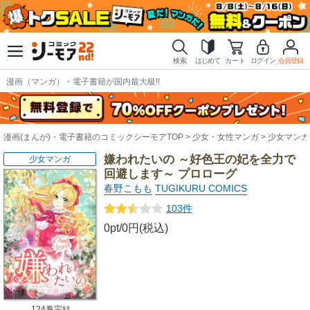
検索
はじめて
カート
ログイン
会員登録
漫画（マンガ）・電子書籍が国内最大級!!
漫画(まんが)・電子書籍のコミックシーモアTOP
少女・女性マンガ
少女マンガ
嫌われたいの ～好色王の妃を全力で
少女マンガ
回避します～ プロローグ
春野こもも
TUGIKURU COMICS
103件
0pt/0円(税込)
124巻完結