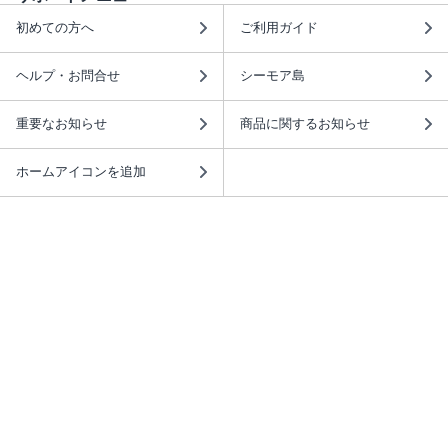
初めての方へ
ご利用ガイド
ヘルプ・お問合せ
シーモア島
重要なお知らせ
商品に関するお知らせ
ホームアイコンを追加
本棚アプリを無料ダウンロード！
本棚アプリについて
このサイトについて
推奨環境
利用規約
ISBN検索
プライバシーポリシー
情報セキュリティーポリシー
特定商取引法に基づく表示
安心してお使いいただくために
ABJマークは、この電子書店・電子書籍配信サービスが、 著作権者からコンテ
ンツ使用許諾を得た正規版配信サービスであることを示す登録商標（登録番号