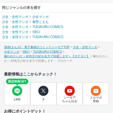
同じジャンルの本を探す
少女・女性マンガ
>
少女マンガ
少女・女性マンガ
>
春野こもも
少女・女性マンガ
>
TUGIKURU COMICS
少女・女性マンガ
>
SBCr
少女・女性マンガ
>
TUGIKURU COMICS
漫画(まんが)・電子書籍のコミックシーモアTOP
少女・女性マンガ
少女マンガ
SBCr
TUGIKURU COMICS
嫌われたいの ～好色王の妃を全力で回避します～【タテヨミ】
嫌われたい
の ～好色王の妃を全力で回避します～ プロローグ
最新情報はここからチェック！
限定特典GET
シーモア
メルマガ
LINE
X
ちゃんねる
登録
お得にポイントゲット！