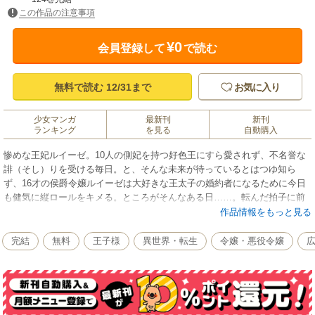
この作品の注意事項
¥0
会員登録して
で読む
無料で読む 12/31まで
お気に入り
少女マンガ
最新刊
新刊
ランキング
を見る
自動購入
惨めな王妃ルイーゼ。10人の側妃を持つ好色王にすら愛されず、不名誉な
誹（そし）りを受ける毎日。と、そんな未来が待っているとはつゆ知ら
ず、16才の侯爵令嬢ルイーゼは大好きな王太子の婚約者になるために今日
も健気に縦ロールをキメる。ところがそんなある日……。転んだ拍子に前
世の記憶を取り戻したルイーゼは、自分が乙女ゲームの世界へ転生したこ
作品情報をもっと見る
とを知る。このままだと不幸な王妃か、はたまた婚約破棄ののちに国外追
放される悲惨な未来が待っていることを理解したルイーゼは……。「それ
完結
無料
王子様
異世界・転生
令嬢・悪役令嬢
ならいっそ婚約者に選ばれなければいいんじゃない？」と覚悟を決めた！
こうして記憶を取り戻したルイーゼ（改）は、愛する王太子アルフォンス
へ嫌われる努力を始める。本当は、殿下を好きな気持ちに変わりはな
い……。でも、ここは新ヒロイン モニカにぜひとも頑張ってもらいましょ
う！ルイーゼは無事に不幸な未来を回避することができるのか？ 彼女の行