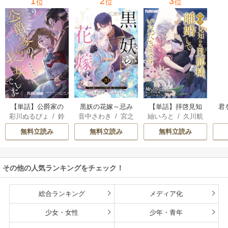
1
2
3
位
位
位
【単話】公爵家の
黒妖の花嫁～忌み
【単話】拝啓見知
君
彩川ぬるぴょ
/
鈴
音中さわき
/
宮之
紬いろと
/
久川航
長女でした
嫌われた私が冷酷
らぬ旦那様、離婚
音さや
/
たむ
みやこ
璃
/
あいるむ
大尉に愛されるま
していただきます
無料立読み
無料立読み
無料立読み
で～
その他の人気ランキングをチェック！
総合ランキング
メディア化
少女・女性
少年・青年