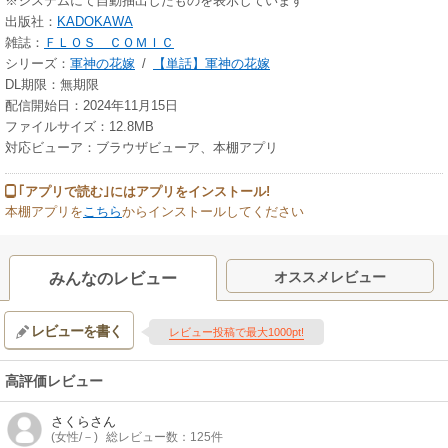
※システムにて自動抽出したものを表示しています
出版社：
KADOKAWA
雑誌：
ＦＬＯＳ ＣＯＭＩＣ
シリーズ：
軍神の花嫁
/
【単話】軍神の花嫁
DL期限：無期限
配信開始日：2024年11月15日
ファイルサイズ：12.8MB
対応ビューア：ブラウザビューア、本棚アプリ
｢アプリで読む｣にはアプリをインストール!
本棚アプリを
こちら
からインストールしてください
オススメレビュー
みんなのレビュー
レビューを書く
レビュー投稿で最大1000pt!
高評価レビュー
さくら
さん
(女性/－)
総レビュー数：125件