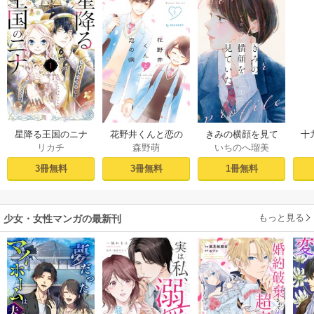
星降る王国のニナ
花野井くんと恋の
きみの横顔を見て
十
リカチ
森野萌
いちのへ瑠美
（１）
病（１）
いた（１）
せ
3冊無料
3冊無料
1冊無料
もっと見る
少女・女性マンガの最新刊