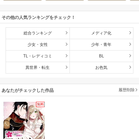
その他の人気ランキングをチェック！
総合ランキング
メディア化
少女・女性
少年・青年
TL・レディコミ
BL
異世界・転生
お色気
履歴削除
あなたがチェックした作品
無料