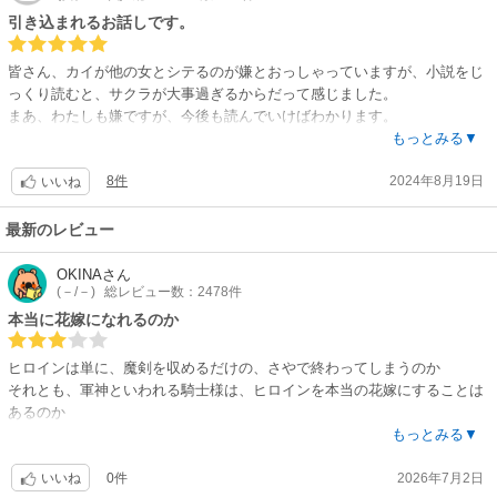
引き込まれるお話しです。
皆さん、カイが他の女とシテるのが嫌とおっしゃっていますが、小説をじ
っくり読むと、サクラが大事過ぎるからだって感じました。
まあ、わたしも嫌ですが、今後も読んでいけばわかります。
小説すごく良かったけど、それが漫画になって展開していくのはめちゃく
もっとみる▼
ちゃ嬉しいです。
8件
2024年8月19日
いいね
最新のレビュー
OKINA
さん
(－/－)
総レビュー数：2478件
本当に花嫁になれるのか
ヒロインは単に、魔剣を収めるだけの、さやで終わってしまうのか
それとも、軍神といわれる騎士様は、ヒロインを本当の花嫁にすることは
あるのか
じれったいと思いながら読んでます
もっとみる▼
0件
2026年7月2日
いいね