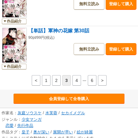
無料立読み
登録して購入
作品紹介
【単話】軍神の花嫁 第30話
90pt/99円(税込)
無料立読み
登録して購入
作品紹介
...
<
1
2
3
4
6
>
会員登録して全巻購入
作家名：
灰庭ソウスケ
/
水芙蓉
/
セカイメグル
ジャンル：
少女マンガ
恋愛
/
先行作品
作品タグ：
皇子
/
奥が深い
/
展開が早い
/
絵が綺麗