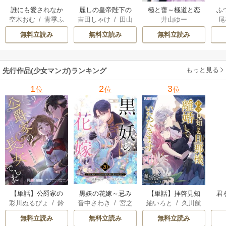
誰にも愛されなか
麗しの皇帝陛下の
極と蕾～極道と恋
ふ
空木おむ
/
青季ふ
吉田しゃけ
/
田山
井山ゆー
尾
った醜穢令嬢が幸
番に選ばれてしま
を知らない人妻と
は
ゆ
/
白谷ゆう
歩
/
鶏にく
せになるまで
ったのですが、ま
～
雛
無料立読み
無料立読み
無料立読み
だ仕事がしたいの
で秘密です！
もっと見る
先行作品(少女マンガ)ランキング
1
2
3
位
位
位
【単話】公爵家の
黒妖の花嫁～忌み
【単話】拝啓見知
君
彩川ぬるぴょ
/
鈴
音中さわき
/
宮之
紬いろと
/
久川航
長女でした
嫌われた私が冷酷
らぬ旦那様、離婚
音さや
/
たむ
みやこ
璃
/
あいるむ
大尉に愛されるま
していただきます
無料立読み
無料立読み
無料立読み
で～