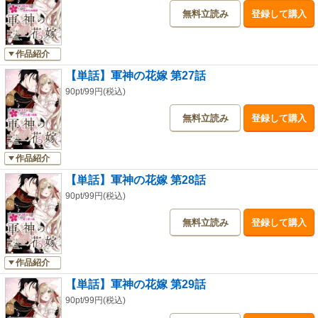
無料立読み
登録して購入
作品紹介
【単話】軍神の花嫁 第27話
90pt/99円(税込)
無料立読み
登録して購入
作品紹介
【単話】軍神の花嫁 第28話
90pt/99円(税込)
無料立読み
登録して購入
作品紹介
【単話】軍神の花嫁 第29話
90pt/99円(税込)