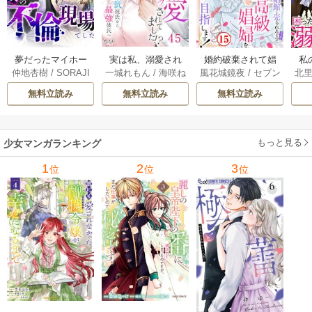
夢だったマイホー
実は私、溺愛され
婚約破棄されて娼
私
仲地杏樹
/
SORAJI
一城れもん
/
海咲ね
風花城鏡夜
/
セブン
北
ムは夫の不倫現場
てました！？ ～
館に売られる（予
MA
むる
でした【分冊版】 5
最低彼氏から最強
定）なので、超高
ね
無料立読み
無料立読み
無料立読み
巻
彼氏へ～ 45巻
級娼婦を目指しま
よ
す！ 15巻
もっと見る
少女マンガランキング
1
2
3
位
位
位