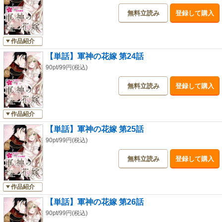
無料立読み
登録して購入
作品紹介
【単話】軍神の花嫁 第24話
90pt/99円(税込)
無料立読み
登録して購入
作品紹介
【単話】軍神の花嫁 第25話
90pt/99円(税込)
無料立読み
登録して購入
作品紹介
【単話】軍神の花嫁 第26話
90pt/99円(税込)