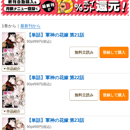
1巻から
｜
最新刊から
【単話】軍神の花嫁 第21話
90pt/99円(税込)
無料立読み
登録して購入
作品紹介
【単話】軍神の花嫁 第22話
90pt/99円(税込)
無料立読み
登録して購入
作品紹介
【単話】軍神の花嫁 第23話
90pt/99円(税込)