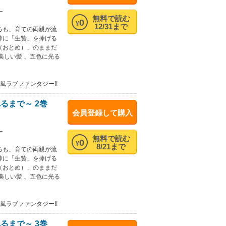
―
無料で読む
0
¥
12/31まで
るも、育ての両親が流
神に「生贄」を捧げる
（おとめ）」のままだ
美しい髪 、五色に光る
ラブファンタジー!!
るまで～ 2巻
会員登録して購入
―
無料で読む
0
¥
8/21まで
るも、育ての両親が流
神に「生贄」を捧げる
（おとめ）」のままだ
美しい髪 、五色に光る
ラブファンタジー!!
るまで～ 3巻