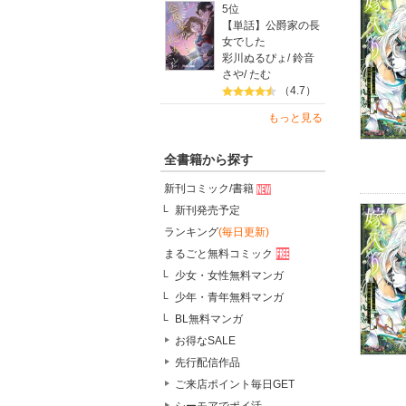
5位
【単話】公爵家の長
女でした
彩川ぬるぴょ
/
鈴音
さや
/
たむ
（4.7）
もっと見る
全書籍から探す
新刊コミック/書籍
新刊発売予定
ランキング
(毎日更新)
まるごと無料コミック
少女・女性無料マンガ
少年・青年無料マンガ
BL無料マンガ
お得なSALE
先行配信作品
ご来店ポイント毎日GET