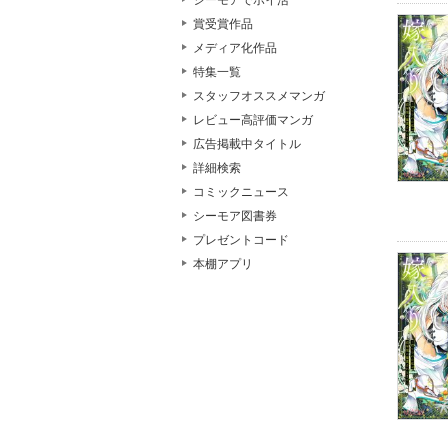
シーモアでポイ活
賞受賞作品
メディア化作品
特集一覧
スタッフオススメマンガ
レビュー高評価マンガ
広告掲載中タイトル
詳細検索
コミックニュース
シーモア図書券
プレゼントコード
本棚アプリ