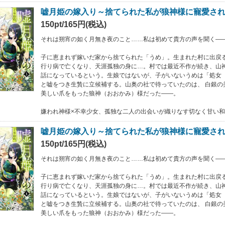
嘘月姫の嫁入り～捨てられた私が狼神様に寵愛され
150pt/165円(税込)
それは朔宵の如く月無き夜のこと……私は初めて貴方の声を聞く―
子に恵まれず嫁いだ家から捨てられた「うめ」。生まれた村に出戻
行り病で亡くなり、天涯孤独の身に…。村では最近不作が続き、山
話になっているという。生娘ではないが、子がいないうめは「処女
と嘘をつき生贄に立候補する。山奥の社で待っていたのは、 白銀の
美しい爪をもった狼神（おおかみ）様だった――。
嫌われ神様×不幸少女、孤独な二人の出会いが織りなす切なく甘い和風
嘘月姫の嫁入り～捨てられた私が狼神様に寵愛され
150pt/165円(税込)
それは朔宵の如く月無き夜のこと……私は初めて貴方の声を聞く―
子に恵まれず嫁いだ家から捨てられた「うめ」。生まれた村に出戻
行り病で亡くなり、天涯孤独の身に…。村では最近不作が続き、山
話になっているという。生娘ではないが、子がいないうめは「処女
と嘘をつき生贄に立候補する。山奥の社で待っていたのは、 白銀の
美しい爪をもった狼神（おおかみ）様だった――。