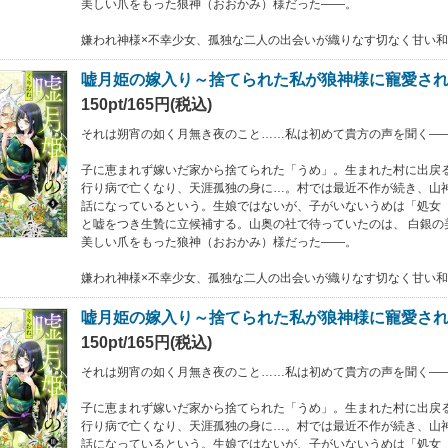
美しい爪をもった狼神（おおかみ）様だった――。
嫌われ神様×不幸少女、孤独な二人の出会いが織りなす切なく甘い和風
嘘月姫の嫁入り～捨てられた私が狼神様に寵愛され
150pt/165円(税込)
それは朔宵の如く月無き夜のこと……私は初めて貴方の声を聞く―
子に恵まれず嫁いだ家から捨てられた「うめ」。生まれた村に出戻
行り病で亡くなり、天涯孤独の身に…。村では最近不作が続き、山
話になっているという。生娘ではないが、子がいないうめは「処女
と嘘をつき生贄に立候補する。山奥の社で待っていたのは、 白銀の
美しい爪をもった狼神（おおかみ）様だった――。
嫌われ神様×不幸少女、孤独な二人の出会いが織りなす切なく甘い和風
嘘月姫の嫁入り～捨てられた私が狼神様に寵愛される
150pt/165円(税込)
それは朔宵の如く月無き夜のこと……私は初めて貴方の声を聞く―
子に恵まれず嫁いだ家から捨てられた「うめ」。生まれた村に出戻
行り病で亡くなり、天涯孤独の身に…。村では最近不作が続き、山
話になっているという。生娘ではないが、子がいないうめは「処女