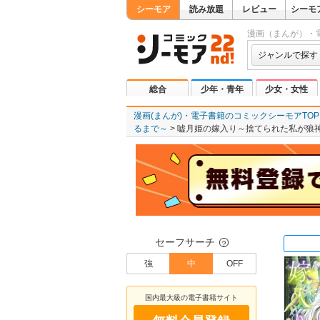
シーモア
読み放題
レビュー
シーモ
漫画（まんが）・
ジャンルで探す
総合
少年・青年
少女・女性
漫画(まんが)・電子書籍のコミックシーモアTOP
るまで～
嘘月姫の嫁入り～捨てられた私が狼神
セーフサーチ
？
強
中
OFF
国内最大級の電子書籍サイト