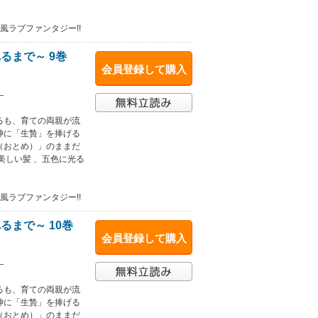
ラブファンタジー!!
るまで～ 9巻
会員登録して購入
―
るも、育ての両親が流
神に「生贄」を捧げる
（おとめ）」のままだ
美しい髪 、五色に光る
ラブファンタジー!!
まで～ 10巻
会員登録して購入
―
るも、育ての両親が流
神に「生贄」を捧げる
（おとめ）」のままだ