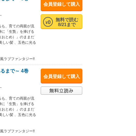
会員登録して購入
―
無料で読む
0
¥
8/21まで
るも、育ての両親が流
神に「生贄」を捧げる
（おとめ）」のままだ
美しい髪 、五色に光る
ラブファンタジー!!
るまで～ 4巻
会員登録して購入
―
るも、育ての両親が流
神に「生贄」を捧げる
（おとめ）」のままだ
美しい髪 、五色に光る
ラブファンタジー!!