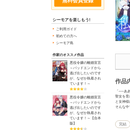
無料会員登録
シーモアを楽しもう!
ご利用ガイド
初めての方へ
シーモア島
作家のオススメ作品
悪役令嬢の離婚宣言
～バッドエンドから
逃げ出したいのです
が、なぜか執着され
作品
ています！～
「──あ
聖女を育
悪役令嬢の離婚宣言
と女神様
～バッドエンドから
そんな中
逃げ出したいのです
が、なぜか執着され
ています！～【合本
版】
完結