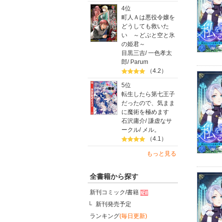
4位
町人Ａは悪役令嬢を
どうしても救いた
い ～どぶと空と氷
の姫君～
目黒三吉
/
一色孝太
郎
/
Parum
（4.2）
5位
転生したら第七王子
だったので、気まま
に魔術を極めます
石沢庸介
/
謙虚なサ
ークル
/
メル。
（4.1）
もっと見る
全書籍から探す
新刊コミック/書籍
新刊発売予定
ランキング
(毎日更新)