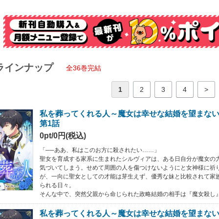
ラインナップ
全36巻完結
1
2
3
4
>
私を葬ってくれる人～魔女は幸せな結婚を望まな
第1話
0pt/0円(税込)
「──ああ、私はこのお方に殺されたい……」
聖女を育成する家系に生まれたシルヴィアは、ある日自分が魔女の
気づいてしまう。せめて周囲の人を傷つけないようにと女神様に祈
が、一向に聖女としての才能は芽生えず、優秀な妹と比較されて家
られる日々。
そんな中で、突然父親から命じられた政略結婚の相手は『魔女殺し
私を葬ってくれる人～魔女は幸せな結婚を望まな