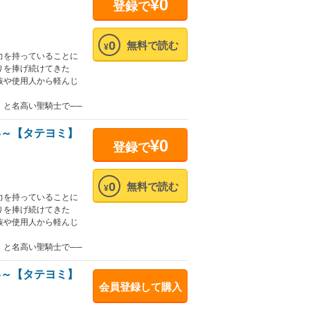
¥0
登録で
0
無料で読む
¥
力を持っていることに
りを捧げ続けてきた
族や使用人から軽んじ
』と名高い聖騎士で──
い～【タテヨミ】
¥0
登録で
0
無料で読む
¥
力を持っていることに
りを捧げ続けてきた
族や使用人から軽んじ
』と名高い聖騎士で──
い～【タテヨミ】
会員登録して購入