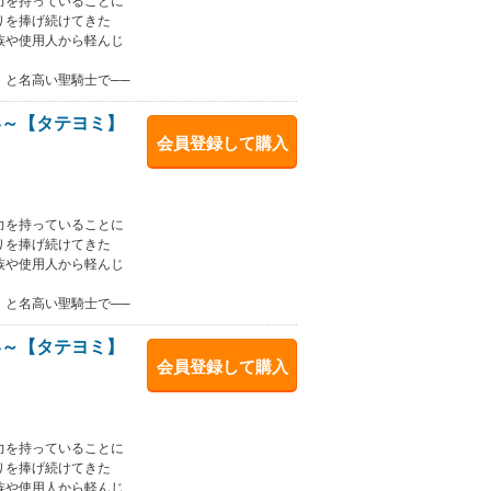
力を持っていることに
りを捧げ続けてきた
族や使用人から軽んじ
』と名高い聖騎士で──
い～【タテヨミ】
会員登録して購入
力を持っていることに
りを捧げ続けてきた
族や使用人から軽んじ
』と名高い聖騎士で──
い～【タテヨミ】
会員登録して購入
力を持っていることに
りを捧げ続けてきた
族や使用人から軽んじ