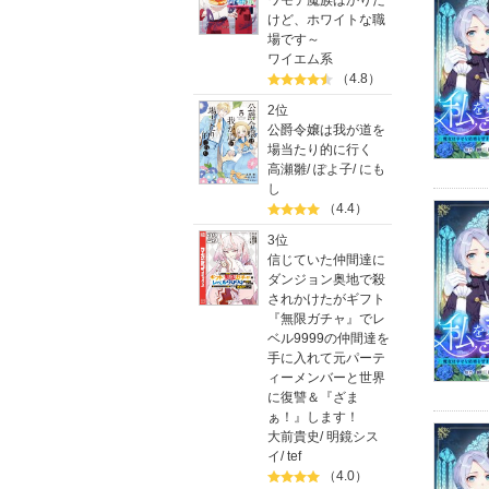
ワモテ魔族ばかりだ
けど、ホワイトな職
場です～
ワイエム系
（4.8）
2位
公爵令嬢は我が道を
場当たり的に行く
高瀬雛
/
ぽよ子
/
にも
し
（4.4）
3位
信じていた仲間達に
ダンジョン奥地で殺
されかけたがギフト
『無限ガチャ』でレ
ベル9999の仲間達を
手に入れて元パーテ
ィーメンバーと世界
に復讐＆『ざま
ぁ！』します！
大前貴史
/
明鏡シス
イ
/
tef
（4.0）