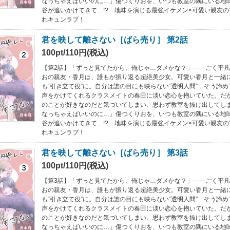
なっちゃえばいいのに…」傷つくりおを、いつも教室の隅にいる地味
谷が追いかけてきて…!? 地味を演じる最強イケメン×可愛い親友の
れキュンラブ！
君を映して離さない［ばら売り］ 第2話
100pt/110円(税込)
【第2話】「ずっと見てたから、俺じゃ…ダメかな？」――ごく平凡
おの親友・香月は、誰もが振り返る超絶美少女。可愛い香月と一緒
も“引き立て役”に。自分は誰の目にも映らない“透明人間”…そう諦
声をかけてくれるクラスメイトの春田に淡い恋心を抱いていた。だ
のことが好きなのだと気づいてしまい、思わず教室を抜け出してし
なっちゃえばいいのに…」傷つくりおを、いつも教室の隅にいる地味
谷が追いかけてきて…!? 地味を演じる最強イケメン×可愛い親友の
れキュンラブ！
君を映して離さない［ばら売り］ 第3話
100pt/110円(税込)
【第3話】「ずっと見てたから、俺じゃ…ダメかな？」――ごく平凡
おの親友・香月は、誰もが振り返る超絶美少女。可愛い香月と一緒
も“引き立て役”に。自分は誰の目にも映らない“透明人間”…そう諦
声をかけてくれるクラスメイトの春田に淡い恋心を抱いていた。だ
のことが好きなのだと気づいてしまい、思わず教室を抜け出してし
なっちゃえばいいのに…」傷つくりおを、いつも教室の隅にいる地味