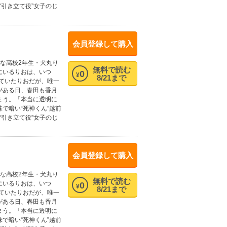
“引き立て役”女子のじ
会員登録して購入
な高校2年生・犬丸り
無料で読む
にいるりおは、いつ
0
¥
8/21まで
めていたりおだが、唯一
がある日、春田も香月
まう。「本当に透明に
で暗い“死神くん”越前
“引き立て役”女子のじ
会員登録して購入
な高校2年生・犬丸り
無料で読む
にいるりおは、いつ
0
¥
8/21まで
めていたりおだが、唯一
がある日、春田も香月
まう。「本当に透明に
で暗い“死神くん”越前