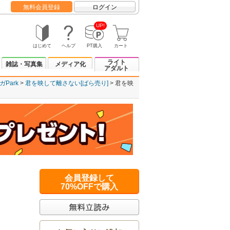
無料会員登録
ログイン
UP!
はじめて
ヘルプ
PT購入
カート
ライト
雑誌・写真集
メディア化
アダルト
ガPark
君を映して離さない[ばら売り]
君を映
会員登録して
70%OFFで購入