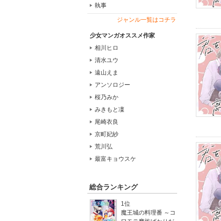
執事
ジャンル一覧はコチラ
少女マンガオススメ作家
相川ヒロ
清水ユウ
遠山えま
アンソロジー
桜乃みか
みきもと凜
尾崎衣良
京町妃紗
荒川弘
最富キョウスケ
総合ランキング
1位
魔王城の料理番 ～コ