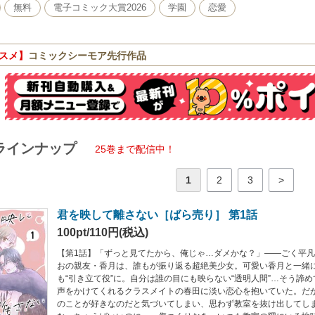
無料
電子コミック大賞2026
学園
恋愛
スメ】
コミックシーモア先行作品
ラインナップ
25巻まで配信中！
1
2
3
>
君を映して離さない［ばら売り］ 第1話
100pt/110円(税込)
【第1話】「ずっと見てたから、俺じゃ…ダメかな？」――ごく平凡
おの親友・香月は、誰もが振り返る超絶美少女。可愛い香月と一緒
も“引き立て役”に。自分は誰の目にも映らない“透明人間”…そう諦
声をかけてくれるクラスメイトの春田に淡い恋心を抱いていた。だ
のことが好きなのだと気づいてしまい、思わず教室を抜け出してし