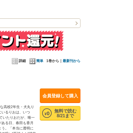
詳細
簡単
1巻から｜
最新刊から
会員登録して購入
な高校2年生・犬丸り
無料で読む
にいるりおは、いつ
0
¥
8/21まで
めていたりおだが、唯一
がある日、春田も香月
まう。「本当に透明に