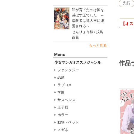
先行
私が育てたのは国を
滅ぼす王でした ～
暗殺者は竜人王に溺
【オス
愛される～
せんりょう静 / 戌島
百花
もっと見る
Menu
作品
少女マンガオススメジャンル
ファンタジー
恋愛
ラブコメ
学園
サスペンス
王子様
ホラー
動物・ペット
メガネ