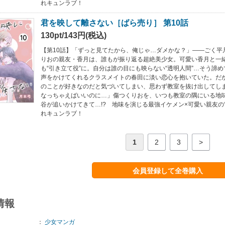
れキュンラブ！
君を映して離さない［ばら売り］ 第10話
130pt/143円(税込)
【第10話】「ずっと見てたから、俺じゃ…ダメかな？」――ごく平
りおの親友・香月は、誰もが振り返る超絶美少女。可愛い香月と一
も“引き立て役”に。自分は誰の目にも映らない“透明人間”…そう諦
声をかけてくれるクラスメイトの春田に淡い恋心を抱いていた。だ
のことが好きなのだと気づいてしまい、思わず教室を抜け出してし
なっちゃえばいいのに…」傷つくりおを、いつも教室の隅にいる地味
谷が追いかけてきて…!? 地味を演じる最強イケメン×可愛い親友の
れキュンラブ！
1
2
3
>
会員登録して全巻購入
情報
：
少女マンガ