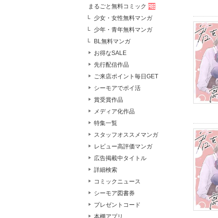
まるごと無料コミック
少女・女性無料マンガ
少年・青年無料マンガ
BL無料マンガ
お得なSALE
先行配信作品
ご来店ポイント毎日GET
シーモアでポイ活
賞受賞作品
メディア化作品
特集一覧
スタッフオススメマンガ
レビュー高評価マンガ
広告掲載中タイトル
詳細検索
コミックニュース
シーモア図書券
プレゼントコード
本棚アプリ