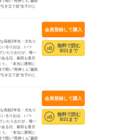
で暗い“死神くん”越前
“引き立て役”女子のじ
会員登録して購入
な高校2年生・犬丸り
無料で読む
にいるりおは、いつ
0
¥
8/21まで
めていたりおだが、唯一
がある日、春田も香月
まう。「本当に透明に
で暗い“死神くん”越前
“引き立て役”女子のじ
会員登録して購入
な高校2年生・犬丸り
無料で読む
にいるりおは、いつ
0
¥
8/21まで
めていたりおだが、唯一
がある日、春田も香月
まう。「本当に透明に
で暗い“死神くん”越前