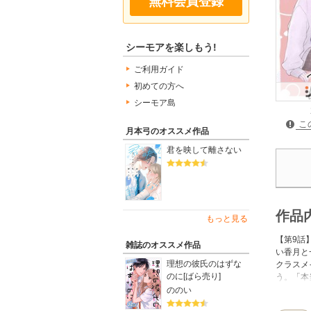
無料会員登録
シーモアを楽しもう!
ご利用ガイド
初めての方へ
シーモア島
こ
月本弓のオススメ作品
君を映して離さない
作品
もっと見る
【第9話
雑誌のオススメ作品
い香月と
理想の彼氏のはずな
クラスメ
のに[ばら売り]
う。「本
を演じる
ののい