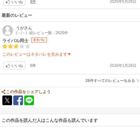
4件
2025年5月29日
いました。(個人的には露木が気になる…) 今8話まで読んでますがどんな
いいね
結末か想像がつかなくて、とても楽しみです！
最新のレビュー
うが
さん
(－/－)
総レビュー数：2620件
ライバル同士
ネタバレ
このレビューはネタバレを含みます▼
0件
2026年1月29日
いいね
26件すべてのレビューをみる
この作品をシェアしよう
この作品を読んだ人はこんな作品も読んでいます