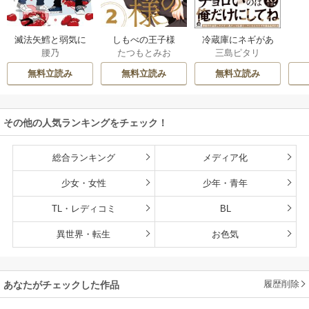
滅法矢鱈と弱気に
しもべの王子様
冷蔵庫にネギがあ
腰乃
たつもとみお
三島ピタリ
キス【コミックス
【描き下ろしおま
ったカモ
版】
け付き特装版】
無料立読み
無料立読み
無料立読み
その他の人気ランキングをチェック！
総合ランキング
メディア化
少女・女性
少年・青年
TL・レディコミ
BL
異世界・転生
お色気
履歴削除
あなたがチェックした作品