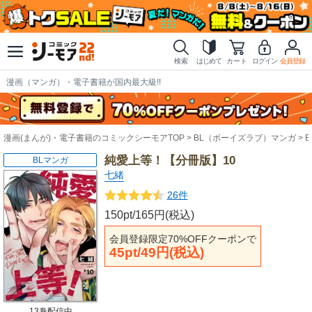
検索
はじめて
カート
ログイン
会員登録
漫画（マンガ）・電子書籍が国内最大級!!
漫画(まんが)・電子書籍のコミックシーモアTOP
BL（ボーイズラブ）マンガ
純愛上等！【分冊版】10
BLマンガ
七緒
26件
150pt/165円(税込)
会員登録限定70%OFFクーポンで
45pt/49円(税込)
13巻配信中