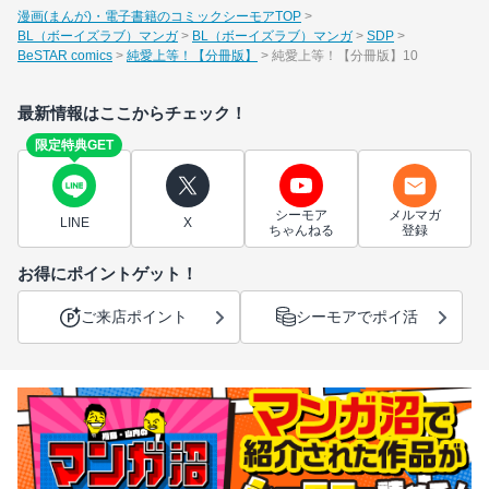
漫画(まんが)・電子書籍のコミックシーモアTOP
BL（ボーイズラブ）マンガ
BL（ボーイズラブ）マンガ
SDP
BeSTAR comics
純愛上等！【分冊版】
純愛上等！【分冊版】10
最新情報はここからチェック！
限定特典GET
シーモア
メルマガ
LINE
X
ちゃんねる
登録
お得にポイントゲット！
ご来店ポイント
シーモアでポイ活