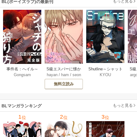
もっと見る
BL(ボーイズラブ)の最新刊
Shutline～シャット
S
事件名：へイル～
S級エスパーに懐か
KYOU
arg
Gongsam
hayan
/
ham
/
seon
ライン～【タテヨ
れ
シャチの狩り方～
れてます【タテヨ
eedyou
ミ】 40-42巻
【完全版】【タテ
ミ】 75巻
無料立読み
【タ
ヨミ】 37巻
もっと見る
BLマンガランキング
1
2
3
位
位
位