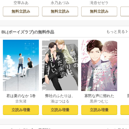
空華みあ
永乃あづみ
滝壺ゼゼラ
なのか
ザ【単行本版】
バー【単行本版】
無料立読み
無料立読み
無料立読み
もっと見る
BL(ボーイズラブ)の無料作品
君は夏のなか 1巻
弊社のふたりは、
寡黙な声に惚れた
古矢渚
湊はつはる
黒井つむじ
まだ未遂らしい。
からには【おまけ
１【コミックシー
付き電子限定版】
立読み増量
立読み増量
立読み増量
モア限定描き下ろ
し付き】