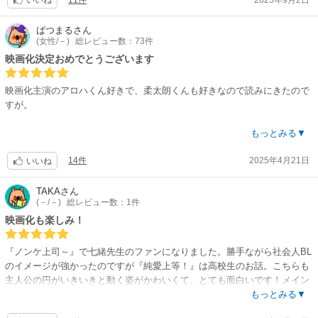
いいね
ばつまる
さん
(女性/－)
総レビュー数：73件
映画化決定おめでとうございます
映画化主演のアロハくん好きで、柔太朗くんも好きなので読みにきたので
すが。
円くんの属性が盛り盛りすぎて、おばあちゃん好きとか、学校のお勉強は
もっとみる▼
あまりできないけど人懐こくて子供に懐かれて、でもなにか過去があると
14件
2025年4月21日
か…気になりすぎるし！ そして作家さんの作画もストーリー運びもめっ
いいね
ちゃ好きです！
これを推しが演じるのかと思うと、ドキドキと不安が混ざります…こんな
TAKA
さん
(－/－)
総レビュー数：1件
面白い作品を…大丈夫なのかと笑 映画も、原作のこの先も楽しみです！
課金させていただきますー！
映画化も楽しみ！
『ノンケ上司～』で七緒先生のファンになりました。勝手ながら社会人BL
のイメージが強かったのですが『純愛上等！』は高校生のお話。こちらも
主人公の円がいきいきと動く姿がかわいくて、とても面白いです！メイン
ふたりの恋愛がどうなるのかがとても気になりますが、意外な方向にスト
もっとみる▼
ーリーが展開したりして、BL読まないひとにもオススメしたいかも！と思