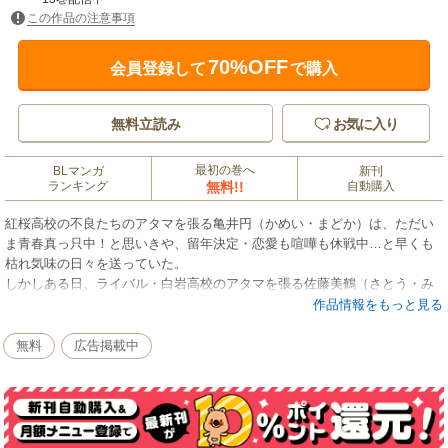
この作品の注意事項
70%OFF
会員登録して
で購入
無料立読み
お気に入り
最初の巻へ
BLマンガ
新刊
ランキング
無料!!
自動購入
紅桜高校の不良たちのアタマを張る亀井円（かめい・まどか）は、ただい
ま青春真っ只中！と思いきや、留年決定・恋愛も喧嘩も休戦中…と早くも
枯れ気味の日々を送っていた。
しかしある日、ライバル・白岩高校のアタマを張る佐藤美鶴（さとう・み
つる）が乗り込んできたことで状況が一変！なんと美鶴は、喧嘩ではな
作品情報をもっと見る
く、円の祖母が営む駄菓子屋の2階に下宿することになったと挨拶に来たの
だった。
無料
広告掲載中
「紅白の鶴と亀」と呼ばれる2人の急接近に周りも大混乱。根っからのお兄
ちゃん気質な円は距離を縮めようとするが、クールな美鶴の「本当の目
的」はわからないままで…!?
一匹狼な年下ヤンキー攻×無邪気の裏にトラウマを隠すヤンキー受。
ヒリヒリするほど、不器用でピュアなヤンキーBLが開幕！