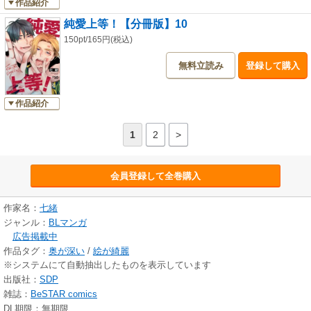
作品紹介
純愛上等！【分冊版】10
150pt/165円(税込)
無料立読み
登録して購入
作品紹介
1
2
>
会員登録して全巻購入
作家名：
七緒
ジャンル：
BLマンガ
広告掲載中
作品タグ：
奥が深い
/
絵が綺麗
※システムにて自動抽出したものを表示しています
出版社：
SDP
雑誌：
BeSTAR comics
DL期限：無期限