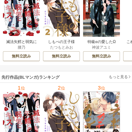
滅法矢鱈と弱気に
しもべの王子様
特級αの愛したΩ
こ
腰乃
たつもとみお
神波アユミ
キス【コミックス
【描き下ろしおま
版】
け付き特装版】
無料立読み
無料立読み
無料立読み
もっと見る
先行作品(BLマンガ)ランキング
1
2
3
位
位
位