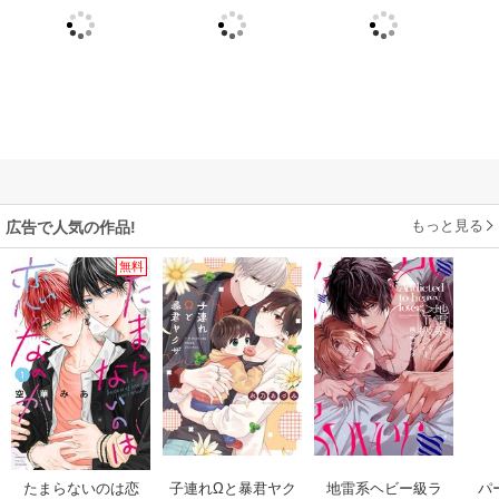
もっと見る
広告で人気の作品!
無料
たまらないのは恋
子連れΩと暴君ヤク
地雷系ヘビー級ラ
パ