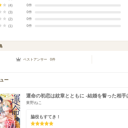
0件
(4)
0件
(3)
0件
(2)
0件
(1)
島
ベストアンサー
0
件
ュー
運命の初恋は紋章とともに -結婚を誓った相手
東野ねこ
脇役もすてき！