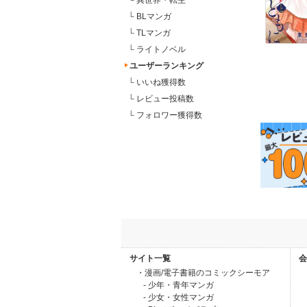
└
異世界・転生
└
BLマンガ
└
TLマンガ
└
ライトノベル
ユーザーランキング
└
いいね獲得数
└
レビュー投稿数
└
フォロワー獲得数
サイト一覧
会
・漫画/電子書籍のコミックシーモア
- 少年・青年マンガ
- 少女・女性マンガ