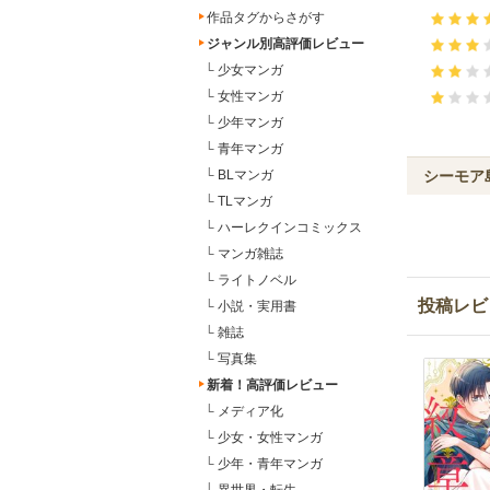
作品タグからさがす
ジャンル別高評価レビュー
└
少女マンガ
└
女性マンガ
└
少年マンガ
└
青年マンガ
シーモア
└
BLマンガ
└
TLマンガ
└
ハーレクインコミックス
└
マンガ雑誌
└
ライトノベル
投稿レビ
└
小説・実用書
└
雑誌
└
写真集
新着！高評価レビュー
└
メディア化
└
少女・女性マンガ
└
少年・青年マンガ