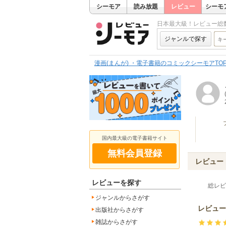
シーモア
読み放題
レビュー
シーモ
日本最大級！レビュー総
ジャンルで探す
漫画(まんが) ・電子書籍のコミックシーモアTO
国内最大級の電子書籍サイト
無料会員登録
レビュー
レビューを探す
総レ
ジャンルからさがす
レビュー
出版社からさがす
雑誌からさがす