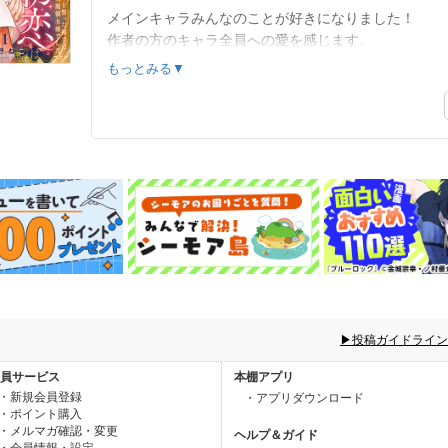
メインキャラみんなのことが好きになりました！
作者の方のキャラ全員への愛を感じます。
美麗な絵も素敵ですし、王道ハピエン展開で良かった
もっとみる▼
▶投稿ガイドライン
員サービス
本棚アプリ
・新規会員登録
・アプリダウンロード
・ポイント購入
・メルマガ確認・変更
ヘルプ＆ガイド
・会員情報・設定