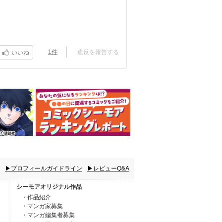
です。
1件
違反を報告する
いいね
▶プロフィールガイドライン
▶レビューQ&A
シーモアオリジナル作品
・作品紹介
・マンガ家募集
・マンガ編集者募集