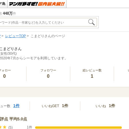
ア島
448万
数
件
P
レビューTOP
こまどりさんのページ
こまどりさん
(女性/30代)
2020年7月からシーモアを利用しています。
フォロー
フォロワー
総レビュー数
0
0
1
1件
1件
1件
ビュー数
いいねGET
いいね
評点 平均5.0点
1件
(5)