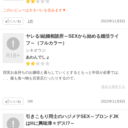
このレビューはネタバレを含みます▼
いいね
1件
2022年11月8日
ヤレる!結婚相談所～SEXから始める婚活ライ
フ～（フルカラー）
シキオウジ
あわんでしょ
現実お金持ちのお嬢様と暮らしていくとするともっと年収が必要では、
、、服も食べ物も百貨店だったりするので。
違反を報告する
いいね
0件
2022年11月8日
引きこもり同士のハジメテSEX～ブロンドJK
はHに興味津々デス!?～