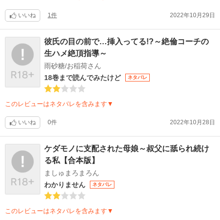
いいね
1件
2022年10月29日
彼氏の目の前で…挿入ってる!?～絶倫コーチの
生ハメ絶頂指導～
雨砂糖/お稲荷さん
18巻まで読んでみたけど
ネタバレ
このレビューはネタバレを含みます▼
いいね
0件
2022年10月28日
ケダモノに支配された母娘～叔父に舐られ続け
る私【合本版】
ましゅまろまろん
わかりません
ネタバレ
このレビューはネタバレを含みます▼