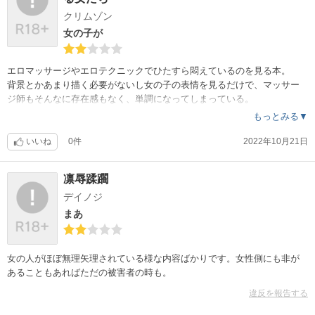
クリムゾン
女の子が
エロマッサージやエロテクニックでひたすら悶えているのを見る本。
背景とかあまり描く必要がないし女の子の表情を見るだけで、マッサー
ジ師もそんなに存在感もなく、単調になってしまっている。
もっとみる▼
いいね
0件
2022年10月21日
凛辱蹂躙
デイノジ
まあ
女の人がほぼ無理矢理されている様な内容ばかりです。女性側にも非が
あることもあればただの被害者の時も。
違反を報告する