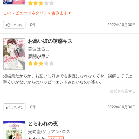
このレビューはネタバレを含みます▼
いいね
0件
2022年10月30日
お高い彼の誘惑キス
美波はるこ
展開が早い
短編集だからか、お互いに好きでも素直になれなくてや、誤解してて上
手くいかないからのハッピーエンドみたいなのが多い。
違反を報告する
いいね
0件
2022年10月30日
とらわれの夜
光﨑圭/ジョアン･ロス
もやっと
ネタバレ