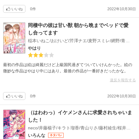
いいね
0件
2022年10月30日
同棲中の彼は甘い獣 朝から晩までベッドで愛
し合ってます
稲本いねこ/おけいど/芹澤ナエ/麦野スミレ/網野/青山りさ/さばるどろ
やはり
最初の作品は絵は綺麗だけど上級国民過ぎてついていけんかった。絵の
微妙な作品はやはり中にはあり。最後の作品が一番好きだったかな。
違反を報告する
いいね
0件
2022年10月30日
（はわわっ）イケメンさんに求愛されちゃいま
した！
neco/井藤楊子/キラト瑠香/青山りさ/藤村綾生/桜井飛鳥/茨芽ヒサ
いろんな
ネタバレ