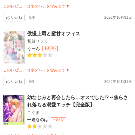
このレビューはネタバレを含みます▼
いいね
0件
2022年10月31日
傲慢上司と蜜甘オフィス
紫賀サヲリ
うーん
ネタバレ
このレビューはネタバレを含みます▼
いいね
0件
2022年10月31日
幼なじみと再会したら…オスでした!?～焦らさ
れ落ちる溺愛エッチ【完全版】
こぐま
一途なのは
ネタバレ