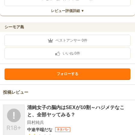
レビュー評価詳細 ▼
シーモア島
ベストアンサー
0
件
いいね
0
件
フォローする
投稿レビュー
清純女子の脳内はSEXが10割～ハジメテなこ
と、全部ヤッてみる？
田村純兵
中途半端だな
ネタバレ