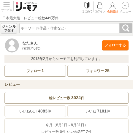
サービス
はじめて
ログイン
会員登録
メニュー
日本最大級！レビュー総数
449万
件
ジャンル
で探す
なたさん
フォローする
(女性/40代)
2013年2月からシーモアを利用しています。
1
25
フォロー
フォロワー
レビュー
3024
総レビュー数
件
4083
7101
いいねGET
件
いいね
件
今月（8月1日～8月31日）
7
レビュー数
0
件
いいねGET
件