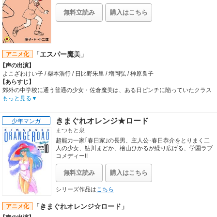
美」は1977年１月号から『マンガくん』で連載開始。1987
【音楽】
年4月から1989年10月までアニメ放送されました。中学生の
OP1:浅倉亜季「陽あたり良好!」 / OP2:芹澤廣明「帰って来た街角」 / OP3:尾崎亜
無料立読み
購入はこちら
超能力少女が人知れず空を飛び、人助けや事件解決に大活
美「悲しみはBEATに変えて」 / ED1:夢工場「舌打ちのマリア」 / ED2:芹澤廣明
躍！さわやかな正義感と思春期のドキドキがいっぱいのＳＦ
「ナイフの上の夏」 / ED3:尾崎亜美「世界中の羊数えさせないで」
ジュブナイル。「ドラえもん」や「パーマン」より少し上の
世代にファン層を広げた、藤子･Ｆ･不二雄の代表的傑作の一
つです。このたび、てんとう虫コミックスのカバーデザイン
「エスパー魔美」
アニメ化
を一新し、全ページ新規製版による新装版として刊行いたし
【声の出演】
ます。（『藤子･Ｆ･不二雄大全集』で作成した最新のスキャ
ンデータから製版しています）。
よこざわけい子 / 柴本浩行 / 日比野朱里 / 増岡弘 / 榊原良子
【あらすじ】
郊外の中学校に通う普通の少女・佐倉魔美は、ある日ピンチに陥っていたクラス
メートの高畑君を助けようとした際、突如超能力に目覚める。元来お節介焼きな
もっと見る
彼女はその目覚めた能力を人助けに使おうと決心し、ただひとり秘密を共有する
高畑君の協力を仰ぎながら様々な事件に対応していく。時には失敗もしつつ、
きまぐれオレンジ★ロード
少年マンガ
折々にめぐり合う人々との交流を通して多くの経験を積み重ね、人間的に成長し
まつもと泉
ていくハートフルストーリー。
【制作会社】
超能力一家｢春日家｣の長男、主人公･春日恭介をとりまく二
シンエイ動画
人の少女、鮎川まどか、檜山ひかるが繰り広げる、学園ラブ
【スタッフ情報】
コメディー!!
原作:藤子・F・不二雄
チーフディレクター:原恵一 / シリーズ構成・文芸:桶谷顕 / 作画監督:富永貞義、堤
無料立読み
購入はこちら
規至 / 脚本:桶谷顕、富田祐弘、水出弘一、もとひら了、本郷みつる、原恵一 / 美
術監督:川井憲 / 撮影監督:斉藤秋男 / 録音監督:浦上靖夫 / 音楽:田中公平 / プロデュ
シリーズ作品は
こちら
ーサー:木村純一、小泉美明、別紙壮一、茂木仁史 / 制作デスク:山川順一
【音楽】
「きまぐれオレンジ☆ロード」
アニメ化
OP1:橋本潮「テレポーテーション–恋の未確認–」 / OP2:橋本潮・SHINES「S・