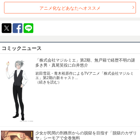
1992年
1991年
1990年
1989年
アニメ化などあなたへオススメ
1988年
1987年
1986年
1985年
1984年
1983年
1982年
1981年
1980年
1979年
1978年
1977年
1976年
1975年
1974年
1973年
1972年
1971年
1970年
1969年
1968年
1967年
1966年
1965年
コミックニュース
1964年
1963年
「株式会社マジルミエ」第2期、無戸籍で経歴不明の謎
多き男・真尾笑役に白井悠介
岩田雪花・青木裕原作によるTVアニメ「株式会社マジルミ
エ」第2期の新キャスト...
（続きを読む）
少女が民間の刑務所からの脱獄を目指す「脱獄のカザリ
ヤ」シーモアで全巻無料