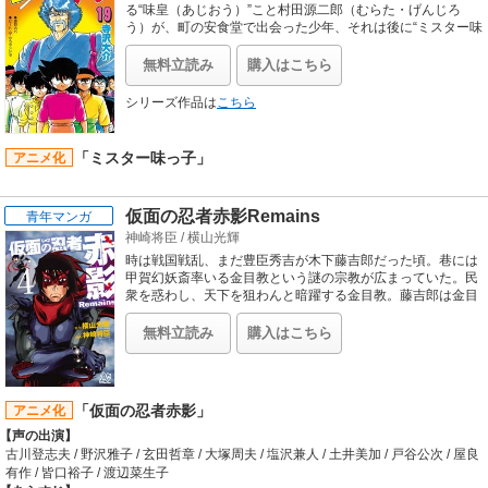
全力でつっぱらかる!! 個性派揃いのメンバーが駆け抜ける、たった一度の青春爆
る“味皇（あじおう）”こと村田源二郎（むらた・げんじろ
走ロード。ここに開幕！
う）が、町の安食堂で出会った少年、それは後に“ミスター味
っ子”と呼ばれる味吉陽一（あじよし・よういち）だった
【スタッフ情報】
――!!味皇に腕を認められた陽一は、ひょんなことからイタ
原作:吉田聡「湘南爆走族」（「少年KING」少年画報社刊）
無料立読み
購入はこちら
リア帰りの有名料理人とスパゲティ対決をすることになっ
監督:西沢信孝
た!!今までにないミートソース・スパゲティを作るため、陽
キャラクターデザイン:吉田聡 / プロデューサー:高橋尚子、佐々木章、栗山富郎 /
シリーズ作品は
こちら
一はある食材で勝負に出た――!!
構成:西沢信孝 / 脚本:倉田研次、高橋尚子 / 作画監督:西城隆詞 / 美術監督:坂本信人
/ 音楽:平井光一
【音楽】
「ミスター味っ子」
アニメ化
主題歌:ハウンド・ドッグ「BLACKBOARD JUNGLE」
仮面の忍者赤影Remains
青年マンガ
神崎将臣
/
横山光輝
時は戦国戦乱、まだ豊臣秀吉が木下藤吉郎だった頃。巷には
甲賀幻妖斎率いる金目教という謎の宗教が広まっていた。民
衆を惑わし、天下を狙わんと暗躍する金目教。藤吉郎は金目
教に対抗するため、竹中半兵衛にに命じ“影一族頭首・赤
影”を探させるが…。
無料立読み
購入はこちら
「仮面の忍者赤影」
アニメ化
【声の出演】
古川登志夫 / 野沢雅子 / 玄田哲章 / 大塚周夫 / 塩沢兼人 / 土井美加 / 戸谷公次 / 屋良
有作 / 皆口裕子 / 渡辺菜生子