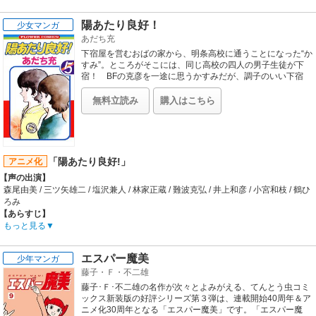
手芸と喧嘩がめっぽう得意な中学生・江口洋助は、手芸店へ買い物に行く途中、
桃山麻子（マコ）といいう女性に出会う。彼女こそ、小規模ながらも気合いの入
陽あたり良好！
少女マンガ
った走りで海岸線にその名を轟かせている「湘南爆走族」のリーダーであった。
あだち充
彼女に請われ、江口は湘南暴走族の二代目リーダーを襲名することに。ダチのた
め、惚れた女のため、自分の大事なモノを守るため…。江口洋助が高校三年間を
下宿屋を営むおばの家から、明条高校に通うことになった“か
全力でつっぱらかる!! 個性派揃いのメンバーが駆け抜ける、たった一度の青春爆
すみ”。ところがそこには、同じ高校の四人の男子生徒が下
走ロード。ここに開幕！
宿！ BFの克彦を一途に思うかすみだが、調子のいい下宿
人・高杉勇作がなぜか気になって･･･。週刊少女コミック・
【スタッフ情報】
昭和55年第2号より連載の青春コメディー！
原作:吉田聡「湘南爆走族」（「少年KING」少年画報社刊）
無料立読み
購入はこちら
監督:西沢信孝
キャラクターデザイン:吉田聡 / プロデューサー:高橋尚子、佐々木章、栗山富郎 /
脚本:西沢信孝 / 作画監督:西城隆詞 / 美術監督:坂本信人 / 音楽:平井光一
【音楽】
主題歌:翔「Let's go nice 騎士」
「陽あたり良好!」
アニメ化
【声の出演】
森尾由美 / 三ツ矢雄二 / 塩沢兼人 / 林家正蔵 / 難波克弘 / 井上和彦 / 小宮和枝 / 鶴ひ
ろみ
【あらすじ】
岸本かすみ、15歳。下宿荘を営む叔母の家から明条高校に通う新入生。天然ボケ
もっと見る
の叔母、個性的な下宿人4人との生活が始まった。
【スタッフ情報】
エスパー魔美
少年マンガ
原作:あだち充
藤子・Ｆ・不二雄
総監督:杉井ギザブロー / 監督:水谷貴哉、坂田純一、井上修、高本宜弘、本郷みつ
る、阿部司、池田はやと、石井文子、小柴純弥、小熊公晴
藤子･Ｆ･不二雄の名作が次々とよみがえる、てんとう虫コミ
脚本:萩田寛子、清水東、島田満、金春智子、黒岩タ城、小林政広、並木敏、中弘
ックス新装版の好評シリーズ第３弾は、連載開始40周年＆ア
子
ニメ化30周年となる「エスパー魔美」です。「エスパー魔