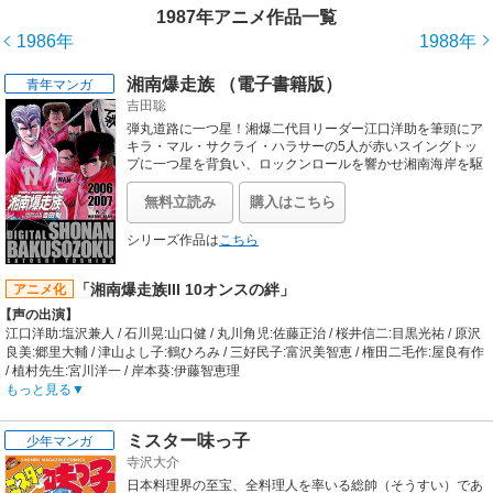
1987年アニメ作品一覧
1986年
1988年
湘南爆走族 （電子書籍版）
青年マンガ
吉田聡
弾丸道路に一つ星！湘爆二代目リーダー江口洋助を筆頭にア
キラ・マル・サクライ・ハラサーの5人が赤いスイングトッ
プに一つ星を背負い、ロックンロールを響かせ湘南海岸を駆
け抜ける！！ 80’sを席巻した、語り継ぐべき青春漫画の決定
版が電子書籍版で登場！
無料立読み
購入はこちら
シリーズ作品は
こちら
「湘南爆走族III 10オンスの絆」
アニメ化
【声の出演】
江口洋助:塩沢兼人 / 石川晃:山口健 / 丸川角児:佐藤正治 / 桜井信二:目黒光祐 / 原沢
良美:郷里大輔 / 津山よし子:鶴ひろみ / 三好民子:富沢美智恵 / 権田二毛作:屋良有作
/ 植村先生:宮川洋一 / 岸本葵:伊藤智恵理
【あらすじ】
もっと見る
手芸と喧嘩がめっぽう得意な中学生・江口洋助は、手芸店へ買い物に行く途中、
桃山麻子（マコ）といいう女性に出会う。彼女こそ、小規模ながらも気合いの入
ミスター味っ子
少年マンガ
った走りで海岸線にその名を轟かせている「湘南爆走族」のリーダーであった。
寺沢大介
彼女に請われ、江口は湘南暴走族の二代目リーダーを襲名することに。ダチのた
め、惚れた女のため、自分の大事なモノを守るため…。江口洋助が高校三年間を
日本料理界の至宝、全料理人を率いる総帥（そうすい）であ