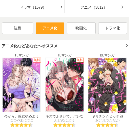
2016年冬
2016年春
2016年夏
2016年秋
ス・イン・ザ・メモリーズ」
2015年冬
ドラマ（1579）
2015年春
2015年夏
アニメ（3812）
2015年秋
2014年冬
2014年春
2014年夏
2014年秋
2013年冬
2013年春
2013年夏
2013年秋
注目
アニメ化
映画化
ドラマ化
2012年冬
2012年春
2012年夏
2012年秋
2011年冬
2011年春
2011年夏
2011年秋
2010年冬
2010年春
2010年夏
2010年秋
アニメ化などあなたへオススメ
2009年冬
2009年春
2009年夏
2009年秋
TLマンガ
TLマンガ
BLマンガ
2008年冬
2008年春
2008年夏
2008年秋
無料
無料
2007年冬
2007年春
2007年夏
2007年秋
2006年冬
2006年春
2006年夏
2006年秋
2005年冬
2005年春
2005年夏
2005年秋
2004年冬
2004年春
2004年夏
2004年秋
2003年冬
2003年春
2003年夏
2003年秋
2002年冬
2002年春
2002年夏
2002年秋
2001年冬
2001年春
2001年夏
2001年秋
2000年
1999年
1998年
1997年
今から、親友やめよう
キスでふさいで、バレな
ヤリチン☆ビッチ部
か。～腐れ縁同僚は甘い
につやまにつこ
ふどのふどう
いで。
おげれつたなか
1996年
1995年
1994年
1993年
快楽で私を壊す～