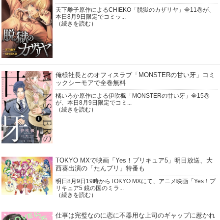
天下雌子原作によるCHIEKO「脱獄のカザリヤ」全11巻が、
本日8月9日限定でコミッ...
（続きを読む）
俺様社長とのオフィスラブ「MONSTERの甘い牙」コミ
ックシーモアで全巻無料
橘いろか原作による伊吹楓「MONSTERの甘い牙」全15巻
が、本日8月9日限定でコミ...
（続きを読む）
TOKYO MXで映画「Yes！プリキュア5」明日放送、大
西葵出演の「たんプリ」特番も
明日8月9日19時からTOKYO MXにて、アニメ映画「Yes！プ
リキュア5 鏡の国のミラ...
（続きを読む）
仕事は完璧なのに恋に不器用な上司のギャップに惹かれ