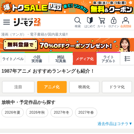
検索
はじめて
カート
ログイン
会員登録
漫画（マンガ）・電子書籍が国内最大級!!
小説
雑誌
ライト
ライトノベル
メディア化
実用書
写真集
アダルト
1987年アニメ おすすめランキングも紹介！
注目
アニメ化
映画化
ドラマ化
放映中・予定作品から探す
2026年夏
2026年秋
2027年冬
2027年春
過去作品はコチラ