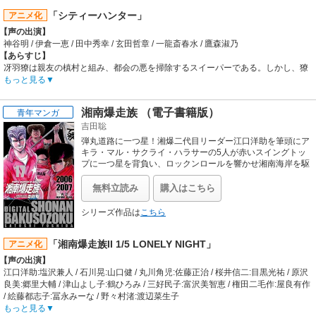
保、土屋斗紀雄、大橋志吉 / チーフディレクター:芦田豊雄 / 演出:芦田豊雄、石黒
「シティーハンター」
アニメ化
育、佐々木正光、梅澤淳稔、石田昌久、上村修、寒竹清隆、三谷章夫、又野弘
【声の出演】
道、才谷梅太郎、影山楙倫、政木伸一、板野一郎、勝間田具治 / キャラクターデ
神谷明 / 伊倉一恵 / 田中秀幸 / 玄田哲章 / 一龍斎春水 / 鷹森淑乃
ザイン:須田正巳 / 美術デザイン:坂本信人 / 音楽:青木望
【あらすじ】
【音楽】
冴羽獠は親友の槙村と組み、都会の悪を掃除するスイーパーである。しかし、獠
OP:TOM★CAT「TOUGH BOY」 / ED:TOM★CAT「LOVE SONG」
の女好きの性格のため、請け負う事件はすべて女がらみで、女性のボディガード
もっと見る
をはじめ、恋人を殺された女性からの復讐の依頼や、麻薬密売組織をつぶすとい
ったことまで幅広く行っていた。そして、獠は許せないと思った悪党に対しては
湘南爆走族 （電子書籍版）
青年マンガ
ためらうことなく拳銃を向けるのであった。二人のコンビは、次々に事件を解決
吉田聡
していくが、ある日、麻薬の密売組織によって槙村が殺されてしまう。そして、
妹の槙村香が兄を殺された復讐心から、獠のパートナー役を引き継ぐのだった。
弾丸道路に一つ星！湘爆二代目リーダー江口洋助を筆頭にア
だが、香がパートナーとなっても獠の女好きはいっこうに治らず、美女の依頼者
キラ・マル・サクライ・ハラサーの5人が赤いスイングトッ
のために難事件にぶつかっていくのである。
プに一つ星を背負い、ロックンロールを響かせ湘南海岸を駆
け抜ける！！ 80’sを席巻した、語り継ぐべき青春漫画の決定
【制作会社】
版が電子書籍版で登場！
サンライズ
無料立読み
購入はこちら
【スタッフ情報】
原作:北条司(集英社「週刊少年ジャンプ」連載)
シリーズ作品は
こちら
監督:こだま兼嗣
キャラクターデザイン:神村幸子 / メカニカルデザイン:明貴美加 / 総作画監督:北原
「湘南爆走族II 1/5 LONELY NIGHT」
アニメ化
健雄 / 音楽:国吉良一、矢野立美
【音楽】
【声の出演】
OP1:小比類巻かほる「City Hunter～愛よ消えないで～」 / OP2:大沢誉志幸「ゴー
江口洋助:塩沢兼人 / 石川晃:山口健 / 丸川角児:佐藤正治 / 桜井信二:目黒光祐 / 原沢
ゴーヘブン」 / ED:TM NETWORK「Get Wild」
良美:郷里大輔 / 津山よし子:鶴ひろみ / 三好民子:富沢美智恵 / 権田二毛作:屋良有作
/ 絵藤都志子:冨永みーな / 野々村渚:渡辺菜生子
【あらすじ】
もっと見る