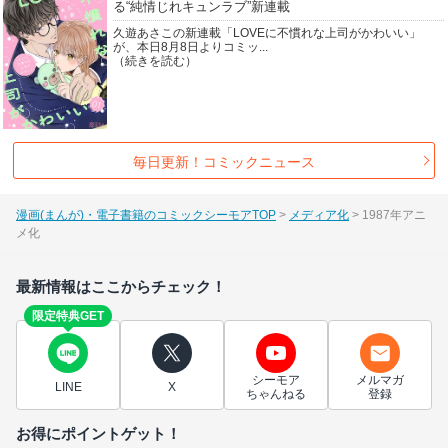
る“純情じれキュンラブ”新連載
久遊あさこの新連載「LOVEに不慣れな上司がかわいい」
が、本日8月8日よりコミッ...
（続きを読む）
毎日更新！コミックニュース
漫画(まんが)・電子書籍のコミックシーモアTOP
メディア化
1987年アニ
メ化
最新情報はここからチェック！
限定特典GET
シーモア
メルマガ
LINE
X
ちゃんねる
登録
お得にポイントゲット！