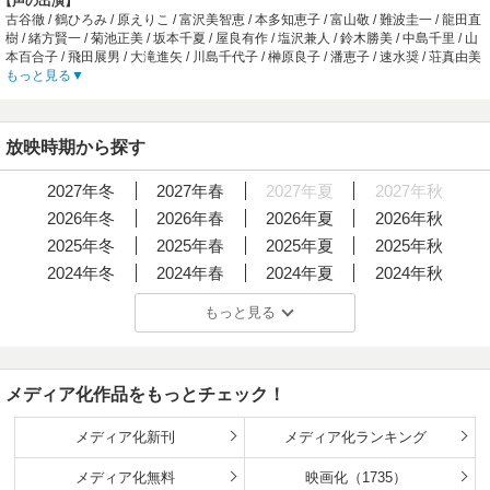
【声の出演】
O・S」 / ED1:橋本潮「不思議 Angel」 / ED2:橋本潮「I Like YouからI Love You」
古谷徹 / 鶴ひろみ / 原えりこ / 富沢美智恵 / 本多知恵子 / 富山敬 / 難波圭一 / 龍田直
樹 / 緒方賢一 / 菊池正美 / 坂本千夏 / 屋良有作 / 塩沢兼人 / 鈴木勝美 / 中島千里 / 山
本百合子 / 飛田展男 / 大滝進矢 / 川島千代子 / 榊原良子 / 潘恵子 / 速水奨 / 荘真由美
/ 戸田恵子 / 大倉正章
もっと見る
【あらすじ】
家族全員が不思議な超能力を持つ春日一家が、その秘密を守るために引っ越した
街から物語はスタートする。
放映時期から探す
長男の春日恭介は、赤い麦わら帽子姿の美少女と出会う。涼やかな笑顔に魅了さ
れた恭介は、転校先での再会を喜ぶが、彼女の反応は非常に冷ややかなものだっ
た。謎の美少女の名前は鮎川まどか。彼女は学校の誰とも馴染もうとしない問題
2027年冬
2027年春
2027年夏
2027年秋
児という噂だが……。クールなヒロインと明るくて積極的な後輩の間で揺れ動く
2026年冬
2026年春
2026年夏
2026年秋
恋心。物語のラストに優柔不断な恭介が出した決断とは！？
【制作会社】
2025年冬
2025年春
2025年夏
2025年秋
studioぴえろ
2024年冬
2024年春
2024年夏
2024年秋
【スタッフ情報】
原作:まつもと泉
2023年冬
2023年春
2023年夏
2023年秋
もっと見る
監督:小林治
2022年冬
2022年春
2022年夏
2022年秋
原作:まつもと泉 / 企画:布川ゆうじ、藤原正道 / プロデューサー:堀越徹、河野秀
2021年冬
2021年春
2021年夏
2021年秋
雄、深草礼子 / シリーズ構成:寺田憲史 / 総作画監督:後藤真砂子 / キャラクターデ
ザイン:高田明美 / 美術監督:小林七郎、中村光毅、三浦智 / 撮影監督:金子仁 / 音響
2020年冬
2020年春
2020年夏
2020年秋
監督:松浦典良 / 音楽:鷺巣詩郎 / タイトルデザイン:杉澤秀樹 / 企画制作:日本テレビ
メディア化作品をもっとチェック！
2019年冬
2019年春
2019年夏
2019年秋
/ 製作:東宝
【音楽】
2018年冬
2018年春
2018年夏
2018年秋
メディア化新刊
メディア化ランキング
OP1:池田政典「NIGHT OF SUMMERSIDE」 / OP2:長島秀幸「オレンジ・ミステ
2017年冬
2017年春
2017年夏
2017年秋
リー」 / OP3:中原めいこ「鏡の中のアクトレス」 / ED1:和田加奈子「夏のミラー
メディア化無料
映画化（1735）
ジュ」 / ED2:和田加奈子「悲しいハートは燃えている」 / ED3:中原めいこ「ダン