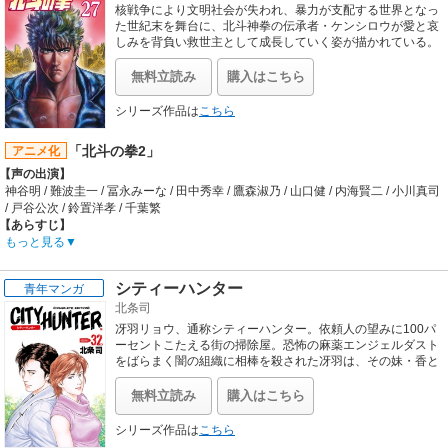
核戦争により文明社会が失われ、暴力が支配する世界となっ
た世紀末を舞台に、北斗神拳の伝承者・ケンシロウが愛と哀
しみを背負い救世主として成長していく姿が描かれている。
無料立読み
購入はこちら
シリーズ作品は
こちら
「北斗の拳2」
アニメ化
【声の出演】
神谷明 / 難波圭一 / 冨永みーな / 田中秀幸 / 鷹森淑乃 / 山口健 / 内海賢二 / 小川真司
/ 戸谷公次 / 鈴置洋孝 / 千葉繁
【あらすじ】
ラオウとの死闘から5年、ケンシロウの手によって取り戻されたはずの平和は乱
もっと見る
れ、天帝を操る総督ジャコウによって、再び世は混沌に投げ出された。そんな天
帝軍に北斗の反旗を翻すのは、成長したリンとバット。二人の前に、ケンシロウ
シティーハンター
青年マンガ
が姿を現す！賞金稼ぎのアインや元斗皇拳の継承者ファルコとの対決の中で、天
北条司
帝ルイとリンの出生の秘密が明かされる。修羅の国での、北斗琉拳の使い手シャ
チ、羅将ハン、ケンシロウの実兄ヒョウとの死闘。そして北斗宗家2000年の深い
冴羽リョウ、通称シティーハンター。依頼人の望みに100パ
愛と哀しみを心に刻み付け、悪に身を染めたラオウの実兄・魔人カイオウとの最
ーセントこたえる街の掃除屋。恐怖の麻薬エンジェルダスト
終決戦！勝利の女神はどちらに微笑むのか!?
をばらまく闇の組織に相棒を殺された冴羽は、その妹・香と
組織壊滅に乗り出した!!1985年から雑誌に掲載され、黄金期
【制作会社】
を支えた名作コミック。
東映アニメーション
無料立読み
購入はこちら
【スタッフ情報】
原作:武論尊、原哲夫
シリーズ作品は
こちら
企画:岡正、中屋喜伸、高見義雄 / 脚本:上原正三:井上敏樹、戸田博司、花園由宇