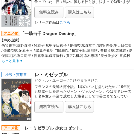
の姿が……。
争っていた。日々戦いに興じる彼らは、決まって勾玉<まが
たま>のアクセサリーを身に付けていた。それは、遠い過去
【制作会社】
の三国志の闘士たちの魂を封じ込めた宿命の勾玉だっ
スタジオ雲雀
無料立読み
購入はこちら
た……。 ◆三国時代の英雄たちの魂を封じた勾玉を手に、
【スタッフ情報】
全国制覇を狙う闘士たち。覚醒した女子高生・伯符の熱闘ア
原作:鈴見敦（掲載誌:月刊電撃コミックガオ!）
シリーズ作品は
こちら
クション、ここに開幕!!
監督:木村真一郎
シリーズ構成:山田靖智 / キャラクターデザイン:安形佳己 / 美術設定:金平和茂 / 美
「一騎当千 Dragon Destiny」
アニメ化
術監督:土師勝弘 / 色彩設定:宮川貴江 / 撮影監督:渡辺宜之 / 編集:森田清次 / 音楽:七
【声の出演】
瀬光 / 音響監督:岩浪美和
孫策伯符:浅野真澄 / 呂蒙子明:甲斐田裕子 / 劉備玄徳:真堂圭 / 関羽雲長:生天目仁美
【音楽】
/ 張飛益徳:茅原実里 / 諸葛亮孔明:門脇舞以 / 趙雲子龍:浅川悠 / 曹操孟徳:赤城進 / 夏
OP:Riryka「Bravin' Bad Brew」 / ED:妖精帝國「至純の残酷」
侯惇元譲:阪口周平 / 郭嘉奉孝:藤本隆行 / 賈?文和:河原木志穂 / 夏侯淵妙才:喜多村
英梨 / 周瑜公謹:日野聡 / 左慈元放:遊佐浩二 / 呉栄:井上喜久子
もっと見る
【あらすじ】
少女、昇龍像が掴んでいる玉を手にする。そのとき突如現れるもう一人の女闘
レ・ミゼラブル
小説・実用書
士、夏候淵妙才。彼女も玉を求めてやってきたのだった。夏候淵｢それが貴様の手
ビクトル・ユーゴー
/
こひやまあきひこ
に負える代物ではないことは、自覚しておろう。呂蒙子明!｣。その少女こそ、南
陽の闘士呂蒙子明であった。乱立するネオン看板を跳躍し、玉を持った呂蒙を追
フランスの長編大河小説。1本のパンを盗んだために19年間
う夏候淵。追い詰められる呂蒙。夏候淵の激しい攻撃に服をズタズタにされなが
も監獄生活を送ったジャン・ヴァルジャン。今はマドレーヌ
らも、逃げる呂蒙であった。龍玉を孫策伯符のもとに届ける為に。勾玉を持つ｢闘
と名を変え事業で成功し人格者として市長にまでなってい
た。しかし警察官ジャヴェルとの対立、美しいファンティー
士｣と呼ばれる学生同士が覇権を争う地、関東。関東を統べていた洛陽高校の董卓
ヌとの出会いと別れ。人違いで逮捕された者のために全てを
亡き後、関東は群雄が割拠する混乱の時代になっていた。その混乱の中、曹操を
無料立読み
購入はこちら
投げうつ覚悟をする。
リーダーとする許昌学院、孫策率いる南陽学院、そして劉備の成都学園が台頭し
てきている。｢それ｣が、関東の地にもたらされたとき、新たな闘士たちの伝説が
胎動を始めようとしていた・・・・・
【制作会社】
「レ・ミゼラブル 少女コゼット」
アニメ化
ARMS