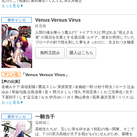
丸乃りこ / 柏葉巴:倉田雅世 / くんくん:津久井教正
【あらすじ】
もっと見る
「究極の少女アリス」を目指す、「ローゼンメイデン」と呼ばれる7体の美しき
生きたアンティークドールたちによる争い。ひきこもりの少年・桜田ジュンは、
Venus Versus Virus
青年マンガ
7体のうちの1体、第5ドールの「真紅」の家来として契約してしまったため、そ
鈴見敦
の不可思議な争いに巻き込まれてしまうのであった。争いは一段落しており、桜
田家では、相も変わらず、真紅の仲間となった雛苺、翠星石、蒼星石といったド
人間の魂を喰らう魔人(ウﾞァイアラス)と呼ばれる “視えざる
ールたちが賑やかに過ごしていた。そんな中、ふとしたことで、真紅の衣装の薔
者” の退治を生業とする退治屋･ルチア。彼女が所持していた
薇の飾りが取れてしまう。ジュンは衣装を直すよう言われ、赤い糸を買いに出か
ブローチの針で指を刺した事をきっかけに、生まれつき極度
の霊媒体質であった少女･スミレは、魔人を視られる不思議
ける。その際、ブローチを真紅のためにと買ってやり、衣装につけてやったのだ
な力を得る。そして、その力に引き寄せられるかのように魔
が、なぜか真紅は引きちぎってしまう。
無料立読み
購入はこちら
人たちがスミレを襲い始める……。
【制作会社】
ノーマッド
【スタッフ情報】
原作:PEACH-PIT
「Venus Versus Virus」
アニメ化
監督:松尾衡
【声の出演】
脚本:花田十輝 / キャラクターデザイン:石井久美 / イメージデザイン:春日井浩之 /
名橋ルチア:高垣彩陽 / 鷹花スミレ:茅原実里 / 名橋総一郎:小杉十郎太 / ローラ:辻あ
美術監督:柴田千佳子 / 色彩設定:梅崎ひろこ / 撮影監督:折笠裕子 / 編集:武宮むつみ
ゆみ / 草薙与識:古島清孝 / 音々:野川さくら / 理久:平田宏美 / ミカ:三宅華也 / 京子:
/ 音響監督:鶴岡陽太 / 音響制作:楽音舎 / 音楽:光宗信吉 / 音楽制作:MellowHead
下屋則子 / しず:足立友 / ルカ:伊月ゆい / ガイ:陶山章央 / 苑果:森沢芙美 / リリス:山
【音楽】
崎和佳奈 / リュシフ:浪川大輔 / ライラ:辻あゆみ
もっと見る
OP:ALI PROJECT「薔薇獄乙女」 / ED:kukui「空蝉ノ影」
【あらすじ】
ヴァイアラス、それは人間の魂を喰らう魔人、人ならざる存在。それゆえ人の魂
一騎当千
青年マンガ
を求めて彷徨い、奪いむさぼり続ける。そんな彼らを退治する者がいた。普段は
塩崎雄二
アンティークショップを営み、依頼があればヴァイアラスと戦う退治屋の名橋ル
チアだ。ルチアと共に戦うのは、ある出来事をきっかけにヴァイアラスを視る力
高校生たちが、互いに骨を砕きあう戦乱の地―関東。そこで
を得てしまった少女、鷹花スミレ。今日もまた、ふたりのもとに助けを求める者
は、7つの実力高校が天下を我がものにせんがため、覇権を