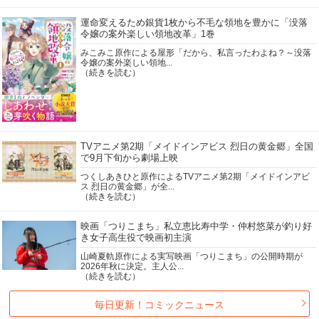
運命変えるため銀貨1枚から不毛な領地を豊かに「没落
令嬢の案外楽しい領地改革」1巻
みこみこ原作による屋形「だから、私言ったわよね？～没落
令嬢の案外楽しい領地...
（続きを読む）
TVアニメ第2期「メイドインアビス 烈日の黄金郷」全国
で9月下旬から劇場上映
つくしあきひと原作によるTVアニメ第2期「メイドインアビ
ス 烈日の黄金郷」が全...
（続きを読む）
映画「つりこまち」私立恵比寿中学・仲村悠菜が釣り好
き女子高生役で映画初主演
山崎夏軌原作による実写映画「つりこまち」の公開時期が
2026年秋に決定。主人公...
（続きを読む）
毎日更新！コミックニュース