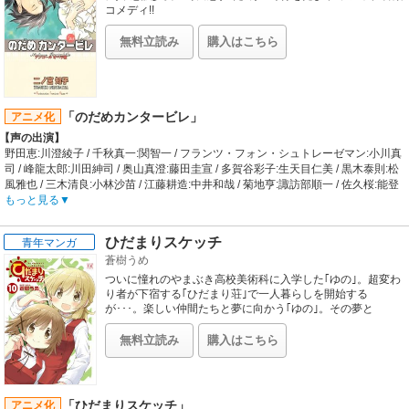
OP01:nobodyknows+「Hero's Come Back!!」 / OP02:LONG SHOT
コメディ!!
PARTY「distance」 / OP03:いきものがかり「ブルーバード」 / OP04:井上ジョー
「CLOSER」 / OP05:いきものがかり「ホタルノヒカリ」 / OP06:FLOW「Sign」
無料立読み
購入はこちら
/ OP07:秦基博「透明だった世界」 / OP08:NICO Touches the Walls「Diver」 /
OP09:7!!「Lovers」 / OP10:tacica「newsong」 / OP11:ザ・クロマニヨンズ「突
撃ロック」 / OP12:ダイスケ「Moshimo」 / OP13:NICO Touches the Walls「ニワ
カ雨ニモ負ケズ」 / OP14:乃木坂46「月の大きさ」 / OP15:DOES「紅蓮」 /
「のだめカンタービレ」
アニメ化
OP16:KANA-BOON「シルエット」 / OP17:山猿「風」 / OP18:スキマスイッチ
「LINE」 / OP19:ASIAN KUNG-FU GENERATION「ブラッドサーキュレーター」
【声の出演】
/ OP20:Anly「カラノココロ」 / ED01:HOME MADE 家族「流れ星～Shooting Star
野田恵:川澄綾子 / 千秋真一:関智一 / フランツ・フォン・シュトレーゼマン:小川真
～」 / ED02:aluto「道 ～to you all」 / ED03:little by little「キミモノガタリ」 /
司 / 峰龍太郎:川田紳司 / 奥山真澄:藤田圭宣 / 多賀谷彩子:生天目仁美 / 黒木泰則:松
ED04:MATCHY with QUESTION?「目覚めろ!野性」 / ED05:surface「素直な虹」
風雅也 / 三木清良:小林沙苗 / 江藤耕造:中井和哉 / 菊地亨:諏訪部順一 / 佐久桜:能登
/ ED06:NICO Touches the Walls「Broken Youth」 / ED07:HALCALI「Long Kiss
麻美子
もっと見る
Good Bye」 / ED08:デブパレード「バッチコイ!!!」 / ED09:SUPER BEAVER「深
【あらすじ】
呼吸」 / ED10:SEAMO「My ANSWER」 / ED11:氣志團「おまえだったんだ」 /
天才と称される音大生・千秋真一は、世界的な指揮者を目指すもさまざまな壁に
ひだまりスケッチ
ED12:AZU「For You」 / ED13:オレスカバンド「自転車」 / ED14:supercell「う
青年マンガ
ぶつかり将来を思い悩む日々が続く。すっかり自暴自棄になっていたある日、千
たかた花火」 / ED15:DOMINO「U can do it!」 / ED16:Aqua Timez「真夜中のオ
蒼樹うめ
秋は一風変わったピアノソナタを耳にしながら目を覚ます。そこで千秋が目にし
ーケストラ」 / ED17:HOME MADE 家族「FREEDOM」 / ED18:OKAMO
た光景は、ゴミだらけの部屋でピアノを弾く野田恵（通称：のだめ）だった。の
ついに憧れのやまぶき高校美術科に入学した｢ゆの｣。超変わ
だめとの出会いで、エリートコースを歩む千秋の未来が少しずつ不協和音を奏で
り者が下宿する｢ひだまり荘｣で一人暮らしを開始する
はじめる。
が･･･。楽しい仲間たちと夢に向かう｢ゆの｣。その夢と
は･･･。
【制作会社】
J.C.STAFF
無料立読み
購入はこちら
【スタッフ情報】
原作:二ノ宮知子
監督:カサヰケンイチ
シリーズ構成:金春智子 / キャラクターデザイン:島村秀一 / 色彩設計:店橋真弓 / 美
「ひだまりスケッチ」
アニメ化