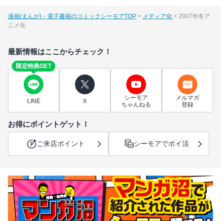
漫画(まんが)・電子書籍のコミックシーモアTOP
メディア化
2007年冬ア
ニメ化
最新情報はここからチェック！
限定特典GET
シーモア
メルマガ
LINE
X
ちゃんねる
登録
お得にポイントゲット！
ご来店ポイント
シーモアでポイ活