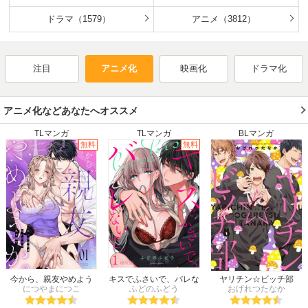
2016年冬
2016年春
2016年夏
2016年秋
2015年冬
ドラマ（1579）
2015年春
2015年夏
アニメ（3812）
2015年秋
2014年冬
2014年春
2014年夏
2014年秋
2013年冬
2013年春
2013年夏
2013年秋
注目
アニメ化
映画化
ドラマ化
2012年冬
2012年春
2012年夏
2012年秋
2011年冬
2011年春
2011年夏
2011年秋
2010年冬
2010年春
2010年夏
2010年秋
アニメ化などあなたへオススメ
2009年冬
2009年春
2009年夏
2009年秋
TLマンガ
TLマンガ
BLマンガ
2008年冬
2008年春
2008年夏
2008年秋
無料
無料
2007年冬
2007年春
2007年夏
2007年秋
2006年冬
2006年春
2006年夏
2006年秋
2005年冬
2005年春
2005年夏
2005年秋
2004年冬
2004年春
2004年夏
2004年秋
2003年冬
2003年春
2003年夏
2003年秋
2002年冬
2002年春
2002年夏
2002年秋
2001年冬
2001年春
2001年夏
2001年秋
2000年
1999年
1998年
1997年
今から、親友やめよう
キスでふさいで、バレな
ヤリチン☆ビッチ部
か。～腐れ縁同僚は甘い
につやまにつこ
ふどのふどう
いで。
おげれつたなか
1996年
1995年
1994年
1993年
快楽で私を壊す～