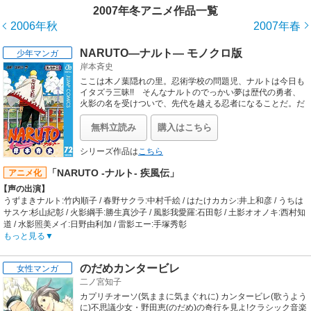
2007年冬アニメ作品一覧
2006年秋
2007年春
NARUTO―ナルト― モノクロ版
少年マンガ
岸本斉史
ここは木ノ葉隠れの里。忍術学校の問題児、ナルトは今日も
イタズラ三昧!! そんなナルトのでっかい夢は歴代の勇者、
火影の名を受けついで、先代を越える忍者になることだ。だ
がナルトには出生の秘密が…!?
無料立読み
購入はこちら
シリーズ作品は
こちら
「NARUTO -ナルト- 疾風伝」
アニメ化
【声の出演】
うずまきナルト:竹内順子 / 春野サクラ:中村千絵 / はたけカカシ:井上和彦 / うちは
サスケ:杉山紀彰 / 火影綱手:勝生真沙子 / 風影我愛羅:石田彰 / 土影オオノキ:西村知
道 / 水影照美メイ:日野由利加 / 雷影エー:手塚秀彰
【制作会社】
もっと見る
studioぴえろ
【スタッフ情報】
のだめカンタービレ
女性マンガ
原作:岸本斉史（『週刊少年ジャンプ』連載）
二ノ宮知子
監督:伊達勇登
音響監督:なかのとおる / 音楽:梶浦由記 / プロデューサー:北山茂、青木真美子
カプリチオーソ(気ままに気まぐれに) カンタービレ(歌うよう
【音楽】
に)不思議少女・野田恵(のだめ)の奇行を見よ!クラシック音楽