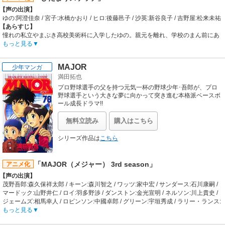
術監督:小林七郎 / CGプロデューサー:神林憲和 / 撮影監督:大河内喜夫 / 編集:西山
【声の出演】
茂 / 音響監督:明田川仁 / 音楽:松谷卓、のだめオーケストラ、東京都交響楽団 / 音
ゆの:阿澄佳奈 / 宮子:水橋かおり / ヒロ:後藤邑子 / 沙英:新谷良子 / 吉野屋:松来未祐
楽プロデューサー:佐野弘明 / アニメーションプロデュース:GENCO / アニメーシ
【あらすじ】
ョンプロデューサー:松倉友二 / OP映像:幾原邦彦 / ED映像:長井龍雪
憧れの私立やまぶき高校美術科に入学したゆの。親元を離れ、学校のまん前にあ
【音楽】
る小さなアパート『ひだまり荘』で一人暮らしを始めたゆのは、そこで同級生の
もっと見る
OP:SUEMITSU & THE SUEMITH「Allegro Cantabile」 / ED1:Crystal Kay「こん
宮子、先輩の沙英とヒロの三人に出会う。美術家の変わり者が集うことで有名な
なに近くで...」 / ED2:SUEMITSU & THE NODAME ORCHESTRA「Sagittarius」
ひだまり荘では、毎日がてんやわんやな出来事ばかり。しかし、慣れない生活に
MAJOR
少年マンガ
戸惑いつつも、優しく温かい仲間に囲まれながら、ゆのは今ゆっくりと夢に向か
満田拓也
って歩き出す。
【制作会社】
プロ野球選手の父を持つ元気一杯の野球少年･吾郎が、プロ
シャフト
野球選手という大きな夢に向かって突き進む本格派ベースボ
【スタッフ情報】
ール成長ドラマ!!
原作:蒼樹うめ
総監督:新房昭之
無料立読み
購入はこちら
チーフディレクター:上坪亮樹 / シリーズ構成:長谷川菜穂子 / キャラクターデザイ
ン総作画監督:伊藤良明 / 美術監督:飯島寿治 / 音響監督:亀山俊樹 / 音楽:菊谷知樹 /
シリーズ作品は
こちら
音楽制作:ランティス / 編集:関一彦
【音楽】
OP:阿澄佳奈・水橋かおり・新谷良子・後藤邑子「スケッチスイッチ」 /
「MAJOR（メジャー） 3rd season」
アニメ化
ED:marble「芽生えドライブ」
【声の出演】
茂野吾郎:森久保祥太郎 / キーン:森川智之 / ワッツ:家中宏 / サンダース:石川康嗣 /
マードック:山野井仁 / ロイ:羽多野渉 / ダンストン:金光宣明 / ネルソン:川上貴史 /
ジェームズ:相馬幸人 / ロビンソン:中國卓郎 / グリーン:宇垣秀成 / ラリー・ランス:
小杉満 / ステーシー監督:鈴木琢磨 / トニー投手コーチ:保村真 / ジョー・ギブソン:
もっと見る
落合弘治 / ジョー・ギブソン・ジュニア:浪川大輔 / シルヴァ:勝杏里 / 陣内アリス: