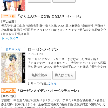
東映アニメーション
OP:ロードオブメジャー「PLAY THE GAME」 / ED1:BeForU「Strike Party!!!」 /
【スタッフ情報】
ED2:ザ・ルーズドッグス「夜になれば」
原作:東堂いづみ
プロデューサー:亀田雅之、麻生一宏、鷲尾天 / シリーズディレクター:小村敏明 /
「がくえんゆーとぴあ まなびストレート!」
アニメ化
シリーズ構成:成田良美 / キャラクターデザイン:川村敏江、色彩設計 澤田豊二 / 美
【声の出演】
術デザイン:行信三 / 製作担当:坂井和男
天宮学美:堀江由衣 / 稲森光香:野中藍 / 上原むつき:井上麻里奈 / 衛藤芽生:平野綾 /
【音楽】
小鳥桃葉:藤田咲 / 学園長:さとうあい / 下嶋:うすいたかやす / 天宮武文:立花慎之介
OP:工藤真由「プリキュア5 スマイル go go!」 / ED1:宮本佳那子「キラキラしち
/ 角沢多佳子:黒河奈美
ゃって My True Love!」 / ED2:宮本佳那子 with ぷりきゅあ5「ガンバランスdeダ
【制作会社】
もっと見る
ンス～夢みる奇跡たち～」
ufotable
春日野うらら(CV.伊瀬茉莉也)「とびっきり!勇気の扉(ドア)」
【スタッフ情報】
ローゼンメイデン
青年マンガ
原作:ユーフォーテーブル（月刊コミック電撃大王連載 メディアワークス刊）
PEACH-PIT
監督:チームまなび部屋
企画:大月俊倫、久木敏行 / 企画協力:ガンジス / ストーリーディレクター:金月龍之
“ローゼン”セカンドシリーズ「まかなかった世界」編！
介 / ビジュアルディレクター・キャラクターデザイン:小笠原篤 / テクニカルディ
「まきますか まきませんか」 大学にもバイト先にも居場
レクター:平尾隆之 / レイアウトディレクター:高橋タクロヲ / キーアニメーター:三
所を見つけられない青年が偶然手にとった雑誌「週刊少女の
つくり方」。その日を境に青年を取り巻く世界は変わり始め
浦貴博、嘉手苅睦 / 美術監督・美術設定:小野寺美由紀 / 色彩設計:油谷ゆみ / 撮影
る。 謎多きアンティークドール“ローゼンメイデン”を巡る
監督:松田成志 / 編集:今井剛 / 音響監督:本山哲 / 録音:川村貴彦 / 音響効果:山谷尚人
無料立読み
購入はこちら
不思議な物語が今、動き出す…！
/ 音響制作:オムニバスプロモーション / 録音スタジオ:アバコクリエイティブスタ
ジオ / 音楽:三澤康広 / webシステムマネージャー:笠原健一郎 / 制作デスク:鈴木龍 /
シリーズ作品は
こちら
プロデューサー:山中隆弘、武智恒雄 / 特別協力:有永真仁 / アニメーションプロデ
「ローゼンメイデン・オーベルテューレ」
アニメ化
ューサー:近藤光
【音楽】
【声の出演】
OP:林原めぐみ「A Happy life」 / ED:林原めぐみ「Lucky ＆ Happy」
水銀燈:田中理恵 / 真紅:沢城みゆき / ジュン:真田アサミ / 翠星石:桑谷夏子 / 蒼星石:
森永理科 / 雛苺:野川さくら / 金糸雀:志村由美 / 薔薇水晶:後藤沙緒里 / 桜田のり:力