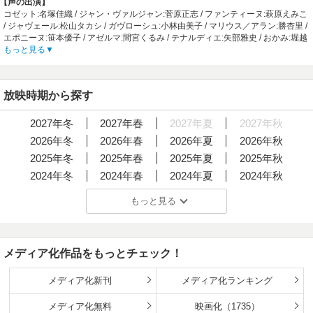
【声の出演】
【スタッフ情報】
コゼット:名塚佳織 / ジャン・ヴァルジャン:菅原正志 / ファンティーヌ:萩原えみこ
原作 塩崎雄二
/ ジャヴェール:松山タカシ / ガヴローシュ:小林由美子 / マリウス／アラン:勝杏里 /
監督:大畑晃一
エポニーヌ:笹本優子 / アゼルマ:間宮くるみ / テナルディエ:矢部雅史 / おかみ:堀越
シリーズ構成:吉岡たかを / キャラクターデザイン・総作画監督:りんしん / キーア
真己 / シスター・サンプリス／トゥーサン:かないみか / ジルノルマン伯爵:小村哲
もっと見る
ニメーター:阿部望 / 美術監督:池田繁美 / 色彩設計:中田亮大 / 撮影監督:池上伸治 /
生 / マブーフ:島田敏 / クールフェラック:竹本英史 / アンジョルラス:岸祐二 / コゼ
編集:田熊純 / 音響監督:清水勝則
ット（幼少期）:松元環季 / エポニーヌ（幼少期）:大塚友稀 / アゼルマ（幼少期）:
【音楽】
鎗田千裕
OP:雁行真依「HEART&SOUL」 / ED1:衣織(IORI)「硝子の花」 / ED2:孫策(CV.浅
放映時期から探す
【あらすじ】
野真澄)エンディングテーマ「Get up!」
母に先立たれた幼いコゼットは、ジャン・ヴァルジャンに助けられパリの修道院
呉栄(CV.井上喜久子)「娘へ」
へ身を隠す。
2027年冬
2027年春
2027年夏
2027年秋
美しく成長したコゼットは、ある日マリウスという若き活動家と出会う。二人の
2026年冬
2026年春
2026年夏
2026年秋
気持ちは通じ合い幸せを掴みかけるが、パリの町は不安な空気につつまれてい
く。
2025年冬
2025年春
2025年夏
2025年秋
2024年冬
2024年春
2024年夏
2024年秋
革命の混乱の中、コゼット、マリウス、ジャンそしてジャンの宿敵・ジャベール
警部の運命が交錯する。
2023年冬
2023年春
2023年夏
2023年秋
もっと見る
【制作会社】
2022年冬
2022年春
2022年夏
2022年秋
日本アニメーション
2021年冬
2021年春
2021年夏
2021年秋
【スタッフ情報】
原作:ビクトル･ユゴー「レ･ミゼラブル」より
2020年冬
2020年春
2020年夏
2020年秋
監督:桜井弘明
メディア化作品をもっとチェック！
2019年冬
2019年春
2019年夏
2019年秋
シリーズ構成:金春智子 / 脚本:金春智子 / キャラクターデザイン:渡辺はじめ、吉松
孝博 / 総作画監督:渡辺はじめ、志田ただし / 美術設定:伊藤主計 / 美術監督:中村光
2018年冬
2018年春
2018年夏
2018年秋
メディア化新刊
メディア化ランキング
毅 / 音響監督:高橋秀雄 / 音楽:松尾早人
2017年冬
2017年春
2017年夏
2017年秋
【音楽】
メディア化無料
映画化（1735）
OP:斉藤由貴「風の向こう」 / ED:斉藤由貴「ma maman」