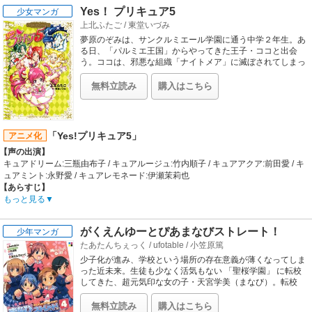
榎本温子 / カーター監督:浦山迅 / ケロッグ:加藤寛規 / オリバー:小山力也 / ソフィ
Yes！ プリキュア5
少女マンガ
ア・リード:井上麻里奈 / エミリー・ファーガソン:豊口めぐみ / 佐藤寿也:森田成一
上北ふたご
/
東堂いづみ
/ 清水薫:笹本優子 / 清水大河:朴璐美 / 茂野英毅:咲野俊介 / 茂野桃子:野田順子
【あらすじ】
夢原のぞみは、サンクルミエール学園に通う中学２年生。あ
第3シリーズは、海堂高校をやめた吾郎が、野球部のない聖秀高校に編入すると
る日、「パルミエ王国」からやってきた王子・ココと出会
ころから始まります。吾郎は「打倒、海堂！」実現のため、少ない男子生徒を誘
う。ココは、邪悪な組織「ナイトメア」に滅ぼされてしまっ
た故郷を蘇らせるためにドリームコレットを探していて…。
い、新しく野球部を作ろうとします。ところがクラスメートの藤井、田代たち
ココを助けるため、のぞみはプリキュアに変身！ りん、こ
は、誰ひとり野球なんて興味ナシ！ そこで吾郎が考えた、野球部に入ってもらう
無料立読み
購入はこちら
まち、うらら、かれんも仲間に加わって、プリキュアは５人
ための方法とは？苦労の末、野球部新設は学校に認められ、吾郎と7人の男子全
に。史上はじめてチームアクションを描いた大人気作、超待
員が形の上では野球部のメンバーに。しかし今度は、野球部の顧問・山田先生が
望の単行本化！
チームに次々と試練を課します。その試練とは、いったい何か？？―そして吾郎
3年生の春、新入生・大河が9人目のメンバーとして野球部に入部。聖秀ナイン
「Yes!プリキュア5」
アニメ化
は、吾郎にとって最後となる夏の大会を目指します……。もちろん、同じ高校の
【声の出演】
ソフト部でがんばる清水や、吾郎の両親・茂野と桃子は、自分が選んだ道をまっ
キュアドリーム:三瓶由布子 / キュアルージュ:竹内順子 / キュアアクア:前田愛 / キ
すぐ進む吾郎の姿を、いつも見守っています。果たして吾郎と聖秀ナインは、厳
ュアミント:永野愛 / キュアレモネード:伊瀬茉莉也
しい神奈川予選を勝ち上がり、かつての仲間・寿也や眉村を擁する史上最強の海
【あらすじ】
堂高校を倒すことができるのか！？吾郎の大きな挑戦が、今、始まります！
夢原のぞみは、サンクルミエール学園に通う中学２年生。ある日、図書館で不思
もっと見る
【制作会社】
議な本「ドリームコレット」を見つけたのぞみは、“パルミエ王国”からやってき
スタジオ雲雀
たココと出会います。ココは、邪悪な組織“ナイトメア”に滅ぼされてしまった故
【スタッフ情報】
がくえんゆーとぴあまなびストレート！
少年マンガ
郷を蘇らせる為、どんな願いも１つだけ叶える力を持つ「ドリームコレット」を
原作:満田拓也
たあたんちぇっく
/
ufotable
/
小笠原篤
探し続けていたのです！ただ、願いを叶える為には「ピンキー」を５５匹探さな
監督:カサヰケンイチ、福島利規
ければなりません。しかも「ドリームコレット」を狙う“ナイトメア”と戦いなが
少子化が進み、学校という場所の存在意義が薄くなってしま
シリーズ構成:土屋理敬 / 脚本:土屋理敬、静谷伊佐夫、吉岡たかを、中村能子 / キ
ら…。ココを助けることに決めたのぞみは、「ピンキーキャッチュ」でプリキュ
った近未来。生徒も少なく活気もない 「聖桜学園」 に転校
ャラクターデザイン:大貫健一、宇佐美皓一 / 美術監督:徳田俊之 / 撮影監督:佐藤太
アに変身！！４人の仲間と共に、プリキュア初の「チームアクション」でよこし
してきた、超元気印な女の子・天宮学美（まなび）。転校
朗 / 音楽:朝倉紀行 / 音響監督:高桑一 / プロデューサー:古市直彦 / アニメーション
早々、生徒会長になったまなびは学園を楽しくするため、ク
まな野望に立ち向かう！！
プロデューサー:光延青児 / 制作統括:柏木敦子、松本寿子
ラスメイトを巻き込んでの学園改革に乗り出すが……!?
【制作会社】
無料立読み
購入はこちら
【音楽】