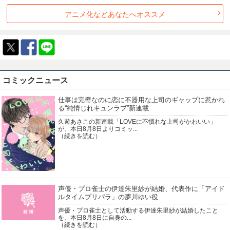
1992年
1991年
1990年
1989年
アニメ化などあなたへオススメ
1988年
1987年
1986年
1985年
1984年
1983年
1982年
1981年
1980年
1979年
1978年
1977年
1976年
1975年
1974年
1973年
1972年
1971年
1970年
1969年
1968年
1967年
1966年
1965年
コミックニュース
1964年
1963年
仕事は完璧なのに恋に不器用な上司のギャップに惹かれ
る“純情じれキュンラブ”新連載
久遊あさこの新連載「LOVEに不慣れな上司がかわいい」
が、本日8月8日よりコミッ...
（続きを読む）
声優・プロ雀士の伊達朱里紗が結婚、代表作に「アイド
ルタイムプリパラ」の夢川ゆい役
声優・プロ雀士として活動する伊達朱里紗が結婚したこと
を、本日8月8日に自身の...
（続きを読む）