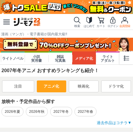
検索
はじめて
カート
ログイン
会員登録
漫画（マンガ）・電子書籍が国内最大級!!
小説
雑誌
ライト
ライトノベル
メディア化
実用書
写真集
アダルト
2007年冬アニメ おすすめランキングも紹介！
注目
アニメ化
映画化
ドラマ化
放映中・予定作品から探す
2026年夏
2026年秋
2027年冬
2027年春
過去作品はコチラ