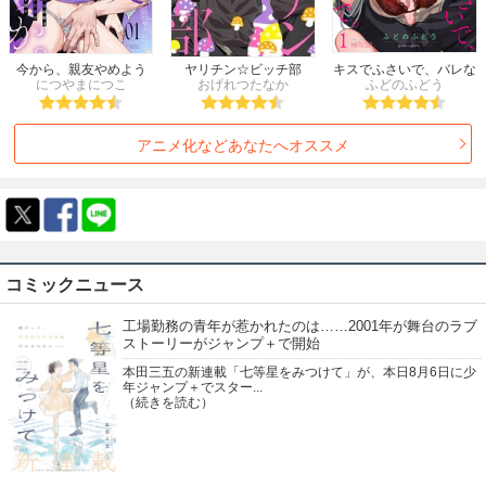
2002年冬
2002年春
2002年夏
2002年秋
2001年冬
2001年春
2001年夏
2001年秋
2000年
1999年
1998年
1997年
今から、親友やめよう
ヤリチン☆ビッチ部
キスでふさいで、バレな
か。～腐れ縁同僚は甘い
につやまにつこ
おげれつたなか
ふどのふどう
いで。
1996年
1995年
1994年
1993年
快楽で私を壊す～
1992年
1991年
1990年
1989年
アニメ化などあなたへオススメ
1988年
1987年
1986年
1985年
1984年
1983年
1982年
1981年
1980年
1979年
1978年
1977年
1976年
1975年
1974年
1973年
1972年
1971年
1970年
1969年
1968年
1967年
1966年
1965年
コミックニュース
1964年
1963年
工場勤務の青年が惹かれたのは……2001年が舞台のラブ
ストーリーがジャンプ＋で開始
本田三五の新連載「七等星をみつけて」が、本日8月6日に少
年ジャンプ＋でスター...
（続きを読む）