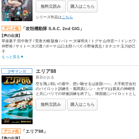
罪に対抗すべく結成された特殊部隊……公安9課に所属する
【制作会社】
その組織の名は、『攻殻機動隊』！ 1989年より「ヤングマ
OLM
無料立読み
購入はこちら
ガジン海賊版」に連載され、緻密な物語構成と卓越した画
【スタッフ情報】
力、そして膨大な情報量で大ヒットとなった士郎正宗作品!!
原作:河合克敏（小学館「週刊少年サンデー」連載）
シリーズ作品は
こちら
監督:秋山勝仁
キャラクターデザイン:奥田淳 / シリーズ構成:冨岡淳広 / 音響監督:渡辺淳 / 音響制
「攻殻機動隊 S.A.C. 2nd GIG」
アニメ化
作:HALFH・PSTUDIO
【声の出演】
【音楽】
草薙素子:田中敦子 / 荒巻大輔:阪脩 / バトー:大塚明夫 / トグサ:山寺宏一 / イシカワ:
OP:JEWELRY「ココロが止まらない」 / ED:高岡亜衣「光と風と君の中で」、
仲野裕 / サイトー:大川透 / ボーマ:山口太郎 / パズ:小野塚貴志 / タチコマ:玉川紗己
GARNET CROW「君を飾る花を咲かそう」
子
【あらすじ】
もっと見る
西暦2030年。“笑い男事件”が解決して半年・・・公安9課が完全な再建に向けて
活動をしていた。ある夜、中国大使館で「個別の11人」と名乗るテロ組織による
エリア88
少年マンガ
人質立て籠もり事件が勃発する。彼らの要求は、アジア招慰難民受け入れの即時
新谷かおる
撤廃と招慰難民居住区の完全閉鎖だった。公安9課の面々が再び集合する。今度
の敵は個人か国か社会か! より大きな舞台で9課の活躍が始まる。
空を飛ぶ戦いの最中、想い馳せるは故国――。大手航空会社
【制作会社】
のパイロット訓練生・風間真(シン・カザマ)は親友の神崎悟
プロダクションI.G
と共にパリでの研修訓練を終了し、帰国後にパイロットとし
ての第一歩を踏み出すことになっていた。社長令嬢・津雲涼
【スタッフ情報】
子との交際も順調でその将来を嘱望されていたシンだった
原作・協力:士郎正宗
無料立読み
購入はこちら
が、神崎の策略により傭兵部隊入隊の契約書にサインをさせ
監督:神山健治
られてしまう。激しい内戦の続く中東・アスラン王国に入隊
企画:石川光久、渡辺繁 / シリーズ構成:神山健治 / ストーリーコンセプト:押井守 /
したシンが配属されたのは、作戦地区名「エリア88」と呼ば
キャラクターデザイン:後藤隆幸、西尾鉄也 / オリジナルキャラクターデザイン:下
れる傭兵部隊で構成された空軍基地だった。この基地から除
村一 / メカニカルデザイン:寺岡賢司、常木志伸 / 美術監督:竹田悠介 / 美術設定:加
隊するためには、高額の違約金を払うか、契約満了まで生き
藤浩 / 色彩設定:片山由美子 / 特殊効果:村上正博 / 編集:植松淳一 / 撮影監督:田中宏
「エリア88」
アニメ化
延びるかのみ。シンは違約金を稼ぐため、ザク・ヴァシュタ
侍 / 3D監督:遠藤誠 / 音響監督:若林和弘 / 音楽:菅野よう子
【声の出演】
ール国王率いるアスラン政府軍の傭兵として、ザク国王の実