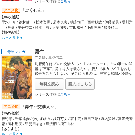
監督:ユキヒロマツシタ
シリーズ作品は
こちら
シリーズ構成:吉田玲子 / キャラクターデザイン:松島晃 / 美術監督:坂本信人 / 色彩
「ごくせん」
アニメ化
設計:松本真司 / 撮影監督:川口正幸 / 編集:松村正宏 / 音響監督:岩浪美和 / 音楽:片倉
三起也
【声の出演】
【音楽】
早水リサ / 鈴村健一 / 松本梨香 / 若本規夫 / 徳永悦子 / 西村朋紘 / 佐藤晴男 / 増川洋
OP:片倉三起也「pastel pure」 / ED:片倉三起也「Sonata Blue」
一 / 魚建 / 平井啓二 / 鈴木千尋 / 大塚周夫 / 吉田裕秋 / 小西克幸 / 加藤精三
【制作会社】
マッドハウス
もっと見る
【スタッフ情報】
原作:森本梢子（集英社YOUワイド版コミックス）
勇午
青年マンガ
監督:佐藤雄三
赤名修
/
真刈信二
企画:大澤雅彦、大島満 / プロデューサー:山下洋、田村学、丸山正雄 / 構成:小林靖
子 / キャラクターデザイン・総作画監督:兼森義則 / 美術監督:高橋和博 / 色彩設計:
別府勇午はプロの交渉人（ネゴシエーター）。彼の唯一の武
小針裕子 / 編集:寺内聡 / アニメーションプロデューサー:村田好通 / 音楽:長谷川智
器は“言葉”。勇午は人を殺さない。腕力で暴力で相手をねじ
樹 / 音響監督:本山哲 / 録音:熊倉亨 / 音響効果:石野貴久
伏せることもしない。そこにあるのは、豊富な知識と冷静な
判断力、そして相手への信頼。
【音楽】
OP:FOOT STAMP「本当の言葉」 / ED:八代亜紀「おのれ道」
無料立読み
購入はこちら
シリーズ作品は
こちら
「勇午～交渉人～」
アニメ化
【声の出演】
萩野崇 / 千葉進歩 / かかずゆみ / 銀河万丈 / 家中宏 / 塚田正昭 / 堀内賢雄 / 富沢美智
恵 / 岡村明美 / 甲斐田ゆき / 唐沢潤 / 堀江由衣
【あらすじ】
“言葉”だけを武器に、危険な交渉を成功させるプロの交渉人（ネゴシエーター）
もっと見る