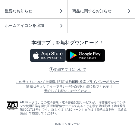
重要なお知らせ
商品に関するお知らせ
ホームアイコンを追加
本棚アプリを無料ダウンロード！
本棚アプリについて
このサイトについて
推奨環境
利用規約
ISBN検索
プライバシーポリシー
情報セキュリティーポリシー
特定商取引法に基づく表示
安心してお使いいただくために
ABJマークは、この電子書店・電子書籍配信サービスが、 著作権者からコンテ
ンツ使用許諾を得た正規版配信サービスであることを示す登録商標（登録番号
第6091713号）です。 詳しくは［ABJマーク］または［電子出版制作・流通協
議会］で検索してください。
(C)NTTソルマーレ