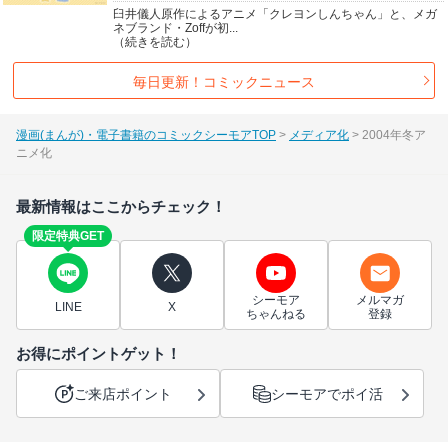
臼井儀人原作によるアニメ「クレヨンしんちゃん」と、メガ
ネブランド・Zoffが初...
（続きを読む）
毎日更新！コミックニュース
漫画(まんが)・電子書籍のコミックシーモアTOP
メディア化
2004年冬ア
ニメ化
最新情報はここからチェック！
限定特典GET
シーモア
メルマガ
LINE
X
ちゃんねる
登録
お得にポイントゲット！
ご来店ポイント
シーモアでポイ活