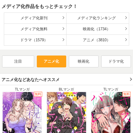
2020年冬
2020年春
2020年夏
2020年秋
ーション監督。大学在学中の1985年、ちばてつや賞を受賞
メディア化作品をもっとチェック！
し、マンガ家としてデビュー。マンガ作品としては『海帰
2019年冬
2019年春
2019年夏
2019年秋
線』、『ワールド・アパートメント・ホラー』、短編集『夢
2018年冬
2018年春
2018年夏
2018年秋
メディア化新刊
メディア化ランキング
の化石』（以上講談社）、『OPUS』上・下巻、『セラフィ
ム 2億6661万3336の翼』（以上、徳間書店）がある。1990
2017年冬
2017年春
2017年夏
2017年秋
年以後、劇場用作品を中心に、美術設定やレイアウト担当と
メディア化無料
映画化（1734）
2016年冬
してアニメーションの世界でも活躍。1998年には、映画『パ
2016年春
2016年夏
2016年秋
ーフェクトブルー』で初監督。その後、2002年『千年女
2015年冬
ドラマ（1579）
2015年春
2015年夏
アニメ（3810）
2015年秋
優』、2003年『東京ゴッドファーザーズ』、2006年『パプ
リカ』を発表し、世界各国の映画賞を受賞。また、2004年に
2014年冬
2014年春
2014年夏
2014年秋
は、TVアニメ『妄想代理人』を、2007年には短編アニメ
2013年冬
2013年春
2013年夏
2013年秋
『オハヨウ』を制作。2010年8月24日永眠。享年46歳。
注目
アニメ化
映画化
ドラマ化
2012年冬
2012年春
2012年夏
2012年秋
2011年冬
2011年春
2011年夏
2011年秋
2010年冬
2010年春
2010年夏
2010年秋
アニメ化などあなたへオススメ
2009年冬
2009年春
2009年夏
2009年秋
TLマンガ
BLマンガ
TLマンガ
2008年冬
2008年春
2008年夏
2008年秋
無料
無料
2007年冬
2007年春
2007年夏
2007年秋
2006年冬
2006年春
2006年夏
2006年秋
2005年冬
2005年春
2005年夏
2005年秋
2004年冬
2004年春
2004年夏
2004年秋
2003年冬
2003年春
2003年夏
2003年秋