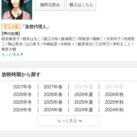
日常や非日常的事件、映像クリエイターとしての創意や葛藤
【スタッフ情報】
無料立読み
購入はこちら
や発見をつづった『KON'S TONE 「妄想」の産物』を刊行す
プロデューサー:西澤萌黄、土肥繁葉樹、高橋知子、鶴崎りか、鷲尾天 / シリーズ
ることになりました。突然現れた謎の通り魔「少年バッ
ディレクター:西尾大介 / シリーズ構成:川崎良 / キャラクターデザイン:稲上晃 / 色
ト」。折れ曲がった金属バットを片手に、目深にかぶったキ
彩設計:沢田豊二 / 美術監督:行信三 / 製作担当:坂井和男
ャップで、ローラーブレードを駆って参上する神出鬼没の存
【音楽】
「妄想代理人」
アニメ化
在。ゆるふわなキャラクター「マロミ」をデザインした鷺月
OP:五條真由美「DANZEN! ふたりはプリキュア」 / ED:五條真由美「ゲッチュウ!
子が最初に襲われて以来、まるで増殖するかのように出没を
【声の出演】
らぶらぶぅ？!」
かさねることになった「少年バット」と、それに襲われた
能登麻美子 / 桃井はるこ / 阪口大助 / 飯塚昭三 / 関俊彦 / 槐柳二 / 京田尚子 / 内海賢
中嶋朋子「Heart to Heart」、中嶋朋子「☆SHINING STAR☆」、本名陽子&ゆか
り、巻き込まれたりした人々を巡る、様々なテイストのエピ
二 / 陶山章央 / 山口眞弓 / 中嶋聡彦 / 水樹奈々 / 藤原啓治 / 三石琴乃 / 津村まこと /
な&ヤング・フレッシュ「ゲッチュウ！らぶらぶぅ？！～VERONE Chorus
ソードでつづられた破格のサイコロジカル・エンターテイン
郷里大輔
Version～」、うちやえゆか「Beautiful World」
メントが『妄想代理人』、全13話です。『妄想代理人』原
【制作会社】
もっと見る
作・総監督＝今 敏／シリーズ構成＝水上清資／キャラクター
マッドハウス
デザイン＝安藤雅司色彩設計＝橋本賢／撮影監督＝須貝克俊
【スタッフ情報】
／編集＝瀬山武司／音響監督＝三間雅文音楽＝平沢進／アニ
原作:今敏
メーション制作＝マッドハウス／製作＝「妄想代理人」製作
放映時期から探す
総監督:今敏
委員会本書は、『KON'S TONE 「千年女優」への道』の続編
シリーズ構成:水上清資 / キャラクターデザイン:安藤雅司 / 美術監督:池信孝 / 色彩
ともいえるタイプの書籍です。『東京ゴッドファーザーズ』
設計:橋本賢 / 撮影監督:須貝克俊 / 編集:瀬山武司 / 音楽:平沢進 / 音響監督:三間雅文
2027年冬
2027年春
2027年夏
2027年秋
完成前の時期に、なぜテレビシリーズを立ち上げようと思い
/ 音響効果:倉橋静男
至ったか。『妄想代理人』制作から遺作となる『パプリカ』
2026年冬
2026年春
2026年夏
2026年秋
へといたる縁。作品内容・作画演出手法についての自己解
2025年冬
2025年春
2025年夏
2025年秋
説、製作現場のルポルタージュまで--- 今監督の生前からオフ
ィシャルサイト【KON'S TONE】で公開されていたテキスト
2024年冬
2024年春
2024年夏
2024年秋
を、多くの絵コンテページも収録し、初めて書籍のかたちに
まとめました。創作者の内面、アニメーション制作の現場な
2023年冬
2023年春
2023年夏
2023年秋
もっと見る
ど、ファンというだけでは知りえない貴重な情報、ものの見
2022年冬
2022年春
2022年夏
2022年秋
方が横溢した貴重な一冊です。▼著者プロフィール今 敏（こ
ん さとし）1963年10月12日生まれ。北海道出身。武蔵野美
2021年冬
2021年春
2021年夏
2021年秋
術大学造形学部視覚伝達デザイン学科卒。マンガ家、アニメ