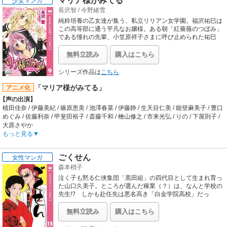
マリア様がみてる
少女マンガ
語。
【音楽】
長沢智
/
今野緒雪
【制作会社】
OP:angels「MISSION（FUGA）」 / ED:寺田恵子「戦場のダンス～dance in the
よみうりテレビ/手塚プロダクション
純粋培養の乙女達が集う、私立リリアン女学園。福沢祐巳は
battlefield～」
【スタッフ情報】
この高等部に通う平凡なお嬢様。ある朝「紅薔薇のつぼみ」
原作:手塚治虫
である憧れの先輩、小笠原祥子さまに呼び止められた祐巳
は…!?
監督:手塚眞
製作統括:松谷孝征/梅渓通彦 / 企画:清水義裕/諏訪道彦 / 音楽:池田大介 / チーフディ
無料立読み
購入はこちら
レクター:諏訪道彦 / キャラクターデザイン・総作画監督:神村幸子 / 美術監督:柴田
正人 / プロデューサー:久保田稔/宇田川純男/植田益朗 / チーフプロデューサー:諏訪
シリーズ作品は
こちら
道彦 / 制作:よみうりテレビ/手塚プロダクション
「マリア様がみてる」
アニメ化
【音楽】
主題歌:B'Z「ROOTS」 / テーマ曲:松本孝弘「THE THEME B.J.」
【声の出演】
植田佳奈 / 伊藤美紀 / 篠原恵美 / 池澤春菜 / 伊藤静 / 生天目仁美 / 能登麻美子 / 豊口
めぐみ / 佐藤利奈 / 甲斐田裕子 / 斎藤千和 / 檜山修之 / 市来光弘 / りの / 下屋則子 /
大原さやか
【あらすじ】
もっと見る
舞台は私立リリアン女学園。リリアン女学園には清く正しい学園生活を受け継い
でいくため、高等部には「姉妹（スール）」というロザリオを授受し、姉妹とな
ごくせん
女性マンガ
ることを誓い、姉である先輩が後輩を指導する、一風変わったシステムが存在す
森本梢子
る。中でも生徒会「山百合会」のメンバーは全校生徒の憧れの的。ありそうでな
いような世界を、主人公・祐巳（ゆみ）の目線で垣間見ることが出来る、乙女た
泣く子も黙る仁侠集団「黒田組」の四代目として生まれ育っ
ちが繰り広げる学園ドラマ。
た山口久美子。ところが選んだ稼業（？）は、なんと学校の
【制作会社】
先生!? しかも赴任先は悪名高き「白金学院高校」だっ
た…。極道＆先生の爆笑ミスマッチ・コメディー！
スタジオディーン
【スタッフ情報】
無料立読み
購入はこちら
原作:今野緒雪 / キャラクター原案:ひびき玲音