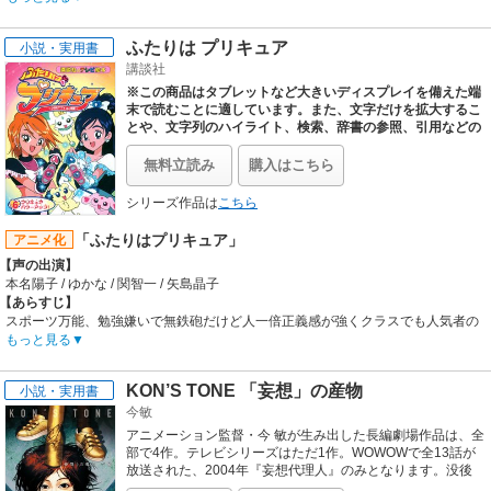
別府勇午の活躍を描いたアニメ。声の出演は萩野崇、千葉進歩ほか。
【制作会社】
ふたりは プリキュア
小説・実用書
アートランド、ジーアンドジーディレクション
講談社
【スタッフ情報】
原作:真刈信二、赤名修「勇午」（講談社『アフタヌーン』連載）
※この商品はタブレットなど大きいディスプレイを備えた端
監督:岸誠二、花井信也
末で読むことに適しています。また、文字だけを拡大するこ
シリーズ構成:佐藤和治、金巻兼一 / キャラクターデザイン:松本剛彦、今泉賢一
とや、文字列のハイライト、検索、辞書の参照、引用などの
機能が使用できません。
プリキュアシリーズの原点はこの物
【音楽】
語！ ひかりの使者、キュアブラック、キュアホワイト誕
OP:樽木栄一郎「modern size」 / ED:樽木栄一郎「kitty」
無料立読み
購入はこちら
生！ プリズムストーンを守るため、戦うわ！※この商品は
紙の書籍のページを画像にした電子書籍です。文字だけを拡
シリーズ作品は
こちら
大することはできませんので、タブレットサイズの端末での
閲読を推奨します。また、文字列のハイライトや検索、辞書
「ふたりはプリキュア」
アニメ化
の参照、引用などの機能も使用できません。
【声の出演】
本名陽子 / ゆかな / 関智一 / 矢島晶子
【あらすじ】
スポーツ万能、勉強嫌いで無鉄砲だけど人一倍正義感が強くクラスでも人気者の
美墨なぎさ、成績優秀で常にクラスのトップだが、実は天然ボケの雪城ほのか、
もっと見る
ふたりは同じベローネ学院女子中等部の2年生。なぎさとほのかはそれぞれ不思
議な生き物メップルとミップルに出会う。邪悪なドツクゾーンがメップルたちの
KON’S TONE 「妄想」の産物
小説・実用書
故郷・光の園を襲撃し、地球に逃れてきたのだった。そして、メップルとミップ
今敏
ルによってなぎさとほのかは変身する能力を与えられ、戦うことに…。趣味も性
格も違うふたりは力を合わせてドツクゾーンから送り込まれてくる邪悪な敵に立
アニメーション監督・今 敏が生み出した長編劇場作品は、全
ち向かう!!
部で4作。テレビシリーズはただ1作。WOWOWで全13話が
【制作会社】
放送された、2004年『妄想代理人』のみとなります。没後
10年となる2020年、『妄想代理人』の企画＆製作過程での
東映アニメーション