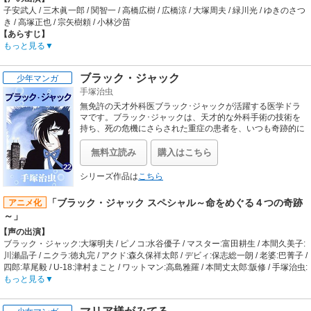
【音楽】
兄であるアブダエル・ヴァシュタールは率いる反政府軍と血
子安武人 / 三木眞一郎 / 関智一 / 高橋広樹 / 広橋涼 / 大塚周夫 / 緑川光 / ゆきのさつ
OP:Origa「rise」、Ilaria Graziano「Christmas in the silent forest」 / ED:Steve
みどろの戦いを繰り広げることになる。戦いのさなか、シン
き / 高塚正也 / 宗矢樹頼 / 小林沙苗
Conte「living inside the shell」、Ilaria Graziano「snyper」
はエースパイロットとして頭角を現し、報奨金を稼いでいく
【あらすじ】
が、次第に傭兵稼業に染まっていく……。作者の代表作にし
舞台は、ベトナム戦争終結間も無い混沌とした世界情勢の中、政府軍と反政府軍
もっと見る
て一時代を築いた名作エア・コンバット・アクション・ロマ
の内乱に揺れる中東の石油国家「アスラン王国」。アスラン王国政府軍下には"エ
ン、電子書籍として装いも新たに登場！
リア88"と呼ばれる外国人傭兵戦闘機部隊が存在する。エリア88には人種や国籍
ブラック・ジャック
少年マンガ
に関係なく、戦うことを職業とした凄腕パイロットが集結し、ミッションごとに
手塚治虫
定められた報酬を目当てに日々命をかけた戦闘に挑んでいる。"地獄の契約書"に
サインを交わしエリア88に来たパイロットは、3年間の任期を生きて終えるか、
無免許の天才外科医ブラック･ジャックが活躍する医学ドラ
違約金として150万ドルを支払う以外にエリア88から除隊する術は無い。その死
マです。ブラック･ジャックは、天才的な外科手術の技術を
と向い合せのエリア88に、親友だと思っていた野心家「神崎 悟（かんざき さと
持ち、死の危機にさらされた重症の患者を、いつも奇跡的に
助けます。しかしその代価として、いつも莫大な代金を請求
る）」 の陰謀によって強制的に送り込まれてしまったのが主人公「風間 真（かざ
するのです。そのため、医学界では、その存在すらも否定さ
ま しん）」だ。 エリア88なら3日も待たずに戦死するだろうという神崎の思惑に
無料立読み
購入はこちら
れています。人里離れた荒野の診療所に、自ら命を助けた助
反し、風間は類い稀なる飛行能力を発揮し、「ミッキー」や「グレッグ」、武器
手のピノコとともに、ひっそりと暮らすブラック･ジャッ
調達人の「マッコイじいさん」といった戦友たちに助けられながら エリア88のナ
シリーズ作品は
こちら
ク。彼の元には、今日も、あらゆる医者から見放された患者
ンバーワンパイロットとなっていた。風間真がエリア88で戦っているのはお金の
たちが、最後の望みを託してやってくるのです。講談社漫画
ためでも戦闘が好きだからでも無い。愛する婚約者「涼子」の待つ日本へ生きて
「ブラック・ジャック スペシャル～命をめぐる４つの奇跡
アニメ化
賞受賞作品。
帰るために戦っているのだ。
～」
【制作会社】
【声の出演】
グループ・タック
ブラック・ジャック:大塚明夫 / ピノコ:水谷優子 / マスター:富田耕生 / 本間久美子:
【スタッフ情報】
川瀬晶子 / ニクラ:徳丸完 / アクド:森久保祥太郎 / デビィ:保志総一朗 / 老婆:巴菁子 /
原作:新谷かおる
四郎:草尾毅 / U-18:津村まこと / ワットマン:高島雅羅 / 本間丈太郎:阪修 / 手塚治虫:
監督:今掛勇
手塚眞 / 裁判官:大和田伸也
もっと見る
演出協力:高橋良輔 / シリーズ構成:大野木寛 / キャラクターデザイン:神志那弘志 /
【あらすじ】
総作画監督:神志那弘志、倉田綾子 / メカニックデザイン:佐藤道明 / 美術監督:鈴木
医師免許を持たないもぐりの天才外科医ブラック・ジャックが巻き起こす命の物
朗 / CGワークス:グループ・タックデジタルルーム、ヴューワークス