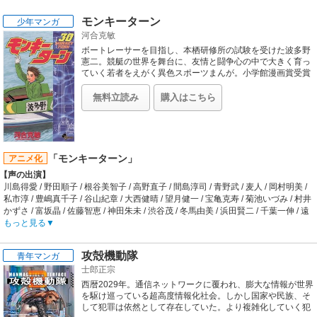
モンキーターン
少年マンガ
河合克敏
ボートレーサーを目指し、本栖研修所の試験を受けた波多野
憲二。競艇の世界を舞台に、友情と闘争心の中で大きく育っ
ていく若者をえがく異色スポーツまんが。小学館漫画賞受賞
作品。
無料立読み
購入はこちら
「モンキーターン」
アニメ化
【声の出演】
川島得愛 / 野田順子 / 根谷美智子 / 高野直子 / 間島淳司 / 青野武 / 麦人 / 岡村明美 /
私市淳 / 豊嶋真千子 / 谷山紀章 / 大西健晴 / 望月健一 / 宝亀克寿 / 菊池いづみ / 村井
かずさ / 富坂晶 / 佐藤智恵 / 神田朱未 / 渋谷茂 / 冬馬由美 / 浜田賢二 / 千葉一伸 / 遠
近孝一 / 中村大樹 / 山崎たくみ / 茶風林 / 久川綾 / 喜多川拓郎 / 真山亜子 / 小西克幸
もっと見る
/ 幸田夏穂 / 相沢まさき / 田中完 / 加藤有生子 / 星野充昭
【あらすじ】
攻殻機動隊
青年マンガ
モンキーターンとは、競艇においてボートを全速で旋回させる華麗で高度なテク
士郎正宗
ニック。主人公・波多野憲ニはそのモンキーターンに衝撃を受け、競艇選手にな
ることを決意する。実在する競艇選手の研修所・全国のレース場を舞台に同期の
西暦2029年。通信ネットワークに覆われ、膨大な情報が世界
ライバル洞口雄大や女子レーサー青島優子とともに、超激しく鬼ガンコな師匠の
を駆け巡っている超高度情報化社会。しかし国家や民族、そ
もと、日本一のレーサーを目指し、様々な難関を乗り越えていく。
して犯罪は依然として存在していた。より複雑化していく犯