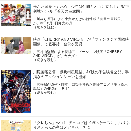
歪んだ国を正すため、少年は仲間とともに立ち上がる“下
剋城”バトル「蒼天の巨城国」
三川みり原作による小葉かんばの新連載「蒼天の巨城国」
が、本日8月6日発売の月...
（続きを読む）
映画「CHERRY AND VIRGIN」が「ファンタジア国際映
画祭」で観客賞・金賞を受賞
川尻将由監督による長編アニメーション映画「CHERRY
AND VIRGIN」が、カナダ・...
（続きを読む）
川尻善昭監督「獣兵衛忍風帖」4K版の予告映像公開、手
描きのアクションシーンを凝縮
川尻善昭が原作・脚本・監督を務めた劇場アニメ「獣兵衛忍
風帖」の4K版が、9月4...
（続きを読む）
「クレしん」×Zoff チョコビはメガネケースに、ぶりぶ
りざえもんの鼻はメガネポーチに