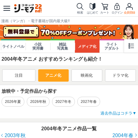
検索
はじめて
カート
ログイン
会員登録
漫画（マンガ）・電子書籍が国内最大級!!
小説
雑誌
ライト
ライトノベル
メディア化
実用書
写真集
アダルト
2004年冬アニメ おすすめランキングも紹介！
注目
アニメ化
映画化
ドラマ化
放映中・予定作品から探す
2026年夏
2026年秋
2027年冬
2027年春
過去作品はコチラ
2004年冬アニメ作品一覧
2003年秋
2004年春