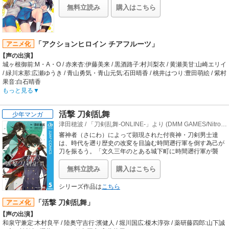
女×特撮アクションいっぱいの、TVアニメ「アクションヒロ
【スタッフ情報】
無料立読み
購入はこちら
イン チアフルーツ」完全オリジナルコミカライズ!!
原作:矢立肇、富野由悠季(「機動戦士ガンダム」より)
監督:金世俊
ストーリー・コンセプトデザイン:Ark Performance / 脚本:金世俊 / キャラクター
デザイン:金世俊 / オリジナルメカニカルデザイン:大河原邦男 / メカニカルデザイ
「アクションヒロイン チアフルーツ」
アニメ化
ン:金世俊、阿部慎吾 / 作画監督:金世俊、阿部慎吾 / 美術監督:中村豪希 / 色彩設計:
【声の出演】
安部なぎさ / 撮影監督:岩崎敦 / 編集:新居和弘 / 音響監督:藤野貞義 / 音楽:大間々昂 /
城ヶ根御前:M・A・O / 赤来杏:伊藤美来 / 黒酒路子:村川梨衣 / 黄瀬美甘:山崎エリイ
企画・製作:サンライズ
/ 緑川末那:広瀬ゆうき / 青山勇気・青山元気:石田晴香 / 桃井はつり:豊田萌絵 / 紫村
果音:白石晴香
【あらすじ】
もっと見る
ある都市の“ご当地ヒロイン戦士”が大人気となり、全国的スターとなった。これ
を機に各地で“ご当地ヒロイン戦士”が誕生し、特に人気の高い“ヒロイン”のアクシ
活撃 刀剣乱舞
少年マンガ
ョンライブは、国民的人気コンテンツとなる。フルーツ産地の「陽菜野市」は、
津田穂波
/
「刀剣乱舞-ONLINE-」より (DMM GAMES/Nitroplus)
この波に乗り遅れていた。この街を愛する女子高生城ケ根御崎は、危機感を募ら
せていた県知事の叔母に煽られ、陽菜野市のアクションライブ劇団のプロデュー
審神者（さにわ）によって顕現された付喪神・刀剣男士達
スを決意する。
は、時代を遡り歴史の改変を目論む時間遡行軍を倒す為己が
【制作会社】
刀を振るう。「文久三年のとある城下町に時間遡行軍が襲
来」という指令を受けた和泉守兼定と堀川国広は、幕末の世
ディオメディア
に出陣するが…!?
【スタッフ情報】
無料立読み
購入はこちら
監督:草川啓造
シリーズ構成:荒川稔久 / キャラクターデザイン:井出直美 / 美術監督:松下佳香 / 美
シリーズ作品は
こちら
術設定:高橋麻穂 / 色彩設計:林由稀 / 撮影監督:伊藤康行 / 編集:小島俊彦 / 音楽:水谷
「活撃 刀剣乱舞」
アニメ化
広実 / 音楽制作:日本コロムビア / 音響監督:飯田里樹
【音楽】
【声の出演】
OP:トキメキ感謝祭「情熱☆フルーツ」 / ED:トキメキ感謝祭「陽の当たる場所」
和泉守兼定:木村良平 / 陸奥守吉行:濱健人 / 堀川国広:榎木淳弥 / 薬研藤四郎:山下誠