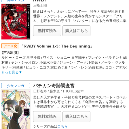
てもらったスマートフォン。様々な人達と出会い、大切な仲間を得ていく中で、
三輪士郎
いつしか主人公はこの世界の秘密を知る。古代文明の遺産を受け継ぎ、お気楽な
世界の王たちと力を合わせながら、彼はのほほんと世界を巡っていく−。
願えばきっと、わたしにだって── 科学と魔法が同居する
【制作会社】
世界・レムナント。人類の生存を脅かすモンスター「グリ
PRODUCTION REED
ム」を狩る平和の守り手「ハンター」になるため養成校に集
い、チームを組むことになった4人の少女。その知られざる
【スタッフ情報】
物語とは…？ アメリカ発3DCGアニメーション公式コミカ
原作:冬原パトラ「異世界はスマートフォンとともに。」（「HJ NOVELS」ホビ
無料立読み
購入はこちら
ライズ！
ージャパン刊） / キャラクター原案:兎塚エイジ
監督:柳瀬雄之
シリーズ構成・脚本:高橋ナツコ / キャラクターデザイン:舛舘俊秀、関口雅浩、西
「RWBY Volume 1-3: The Beginning」
アニメ化
田美弥子 / 美術監督:柴田聡 / 色彩設計:渡辺亜紀 / 音響監督:伊藤巧 / 音楽・音楽制
【声の出演】
作:エグジットチューンズ
ルビー・ローズ:早見沙織 / ワイス・シュニー:日笠陽子 / ブレイク・ベラドンナ:嶋
【音楽】
村侑 / ヤン・シャオロン:小清水亜美 / ジョーン・アーク:下野紘 / ノーラ・ヴァル
OP:A応P「Another World」 / ED:エルゼ、リンゼ、八重、ユミナ、スゥシィ、リ
キリー:洲崎綾 / ピュラ・ニコス:豊口めぐみ / ライ・レン:斉藤壮馬 / ココ・アデル:
ーン「純情エモーショナル」
伊藤静 / サン・ウーコン:前野智昭 / ネプチューン・ヴァシリアス:中島ヨシキ / ペ
もっと見る
ニー・ポレンディーナ:潘めぐみ / シンダー・フォール:甲斐田裕子 / エメラルド・
サストレイ:井上麻里奈 / マーキュリー・ブラック:緑川光 / オズピン学長:井上和彦
バチカン奇跡調査官
少女マンガ
/ グリンダ・グッドウィッチ:浅野真澄 / アイアンウッド将軍:てらそままさき / ロー
日野杏寿
/
藤木稟
/
THORES柴本
マン・トーチウィック:三木眞一郎 / ウィンター・シュニー:川澄綾子 / クロウ・ブ
ランウェン:平田広明 / タイヤン・シャオロン:堀内賢雄 / セイラム:井上喜久子 / ア
美しき天才科学者・平賀と暗号解読のエキスパート・ロベル
ダム・トーラス:中村悠一
トは世界中から寄せられてくる「奇跡の申告」を調査する
【あらすじ】
「奇跡調査官」。天才神父コンビが世界中の難事件を解き明
かす!!
科学と魔法が同居する世界『レムナント』。
この世界には人類や獣人、動物、そして『グリム』と呼ばれるモンスターまでも
無料立読み
購入はこちら
が存在する。
人類は『グリム』に長い間暮らしを脅かされていたが、
シリーズ作品は
こちら