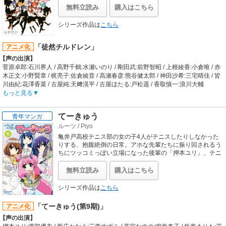
【スタッフ情報】
お楽しみが満載です!!
識だけではなく、様々なテクニックを磨いて仲間とともに勝利を目指す競技クイ
無料立読み
購入はこちら
原作:上松範康、金子彰史 / キャラクター原案:吉井ダン
ズの世界で越山識のクイズに青春をかける日々がスタートするのだった。
監督:小野勝巳
【制作会社】
シリーズ作品は
こちら
シリーズ構成:金子彰史 / 音楽プロデューサー:上松範康 / 音楽:Elements Garden /
トムス・エンタテインメント
キャラクターデザイン・総作画監督:藤本さとる / アクションディレクター・ノイ
【スタッフ情報】
ズデザイン:光田史亮 / アクションディレクター:式地幸喜、杉江敏治 / メインアニ
「徒然チルドレン」
アニメ化
原作:杉基イクラ（「ヤングエース」KADOKAWA刊）
メーター:大久保義之、坂本俊太、ハニュー / メカニックデザイン:大河広行 / サブ
【声の出演】
監督:大宙征基
キャラクターデザイン:吉川美貴 / フューチャービジュアル:ンゴ・ロング、キタザ
シリーズ構成:柿原優子 / キャラクターデザイン:高鉾誠 / 音楽:百石元 / 音響監督:渡
菅原卓郎:石川界人 / 高野千鶴:水瀬いのり / 剛田武:前野智昭 / 上根綾香:小倉唯 / 赤
ワ・ナオミ、ロイック・ロキャテリ / 美術監督:松本浩樹 / 色彩設計:篠原愛子 / CG
辺淳 / 美術監督:大西穣 / 色彩設計:鈴木依里 / 撮影監督:蒲原有子 / 編集:坪根健太郎
木正文:小野賢章 / 梶亮子:佐倉綾音 / 高瀬春彦:熊谷健太郎 / 神田沙希:三宅晴佳 / 皆
チーフデザイナー:森野浩典 / 撮影監督:志村豪 / 2Dワークス:影山慈郎 / 特殊効果:
川由紀:花澤香菜 / 古屋純:天﨑滉平 / 古屋ほたる:戸松遥 / 香取慎一:浪川大輔
飯田彩佳 / 編集:定松剛 / 音響監督:本山哲
【制作会社】
もっと見る
【音楽】
Studio五組
OP:水樹奈々「TESTAMENT」 / ED:高垣彩陽「Futurism」
【スタッフ情報】
てーきゅう
青年マンガ
原作:若林稔弥「徒然チルドレン」（「週刊少年マガジン」講談社刊）
ルーツ
/
Piyo
監督:金子ひらく / 助監督:筆坂明規
シリーズ構成・脚本:浦畑達彦 / キャラクターデザイン・総作画監督:吉本悦子 / 美
亀井戸高校テニス部の女の子4人がテニスしたりしなかった
術:佐藤勝 / 色彩設計:鈴木依里 / 撮影:加藤伸也 / 編集:齋藤朱里 / 音響監督:立石弥生
りする、抱腹絶倒の日常。アホな先輩たちに振り回されるう
/ 音楽:天門 / 制作:NAS
ちにツッコミっぽい立場になった後輩の「押本ユリ」、テニ
ス部なのにテニスがほとんどできないボケマシーン2年生の
【音楽】
「新庄かなえ」、予想不可能な関西風ド変態2年生「板東ま
OP:水瀬いのり「アイマイモコ」 / ED:小倉唯「Dear」
無料立読み
購入はこちら
りも」、何でもお金で解決しちゃう謎多き天然お嬢様2年生
「高宮なすの」。今日も明日も明後日も、4人揃っても揃わ
シリーズ作品は
こちら
なくても爆笑必至なテニスマンガ！？そして2012年秋、さら
なる「てーきゅう」旋風が巻き起こるかも！？
「てーきゅう(第9期)」
アニメ化
【声の出演】