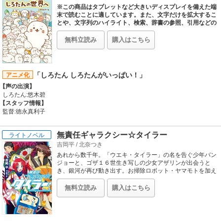
jkふたりの、秘密のAtoZ。バレそうでバレないふたりの関係は…？
※この商品はタブレットなど大きいディスプレイを備えた端
【制作会社】
末で読むことに適しています。また、文字だけを拡大するこ
Creators in Pack
とや、文字列のハイライト、検索、辞書の参照、引用などの
機能が使用できません。
ふわふわもっちもちなぬいぐるみ
【スタッフ情報】
と、SNSで大人気のしろたん！ そんなしろたんのマンガあ
原作:コダマナオコ「捏造トラップ-NTR-」（「コミック百合姫」一迅社刊）
無料立読み
購入はこちら
り、アクティビティあり、新キャラも登場のファン垂涎な一
総監督:ひらさわひさよし
冊。SNSで公開したおはなしの再録のほか、描きおろし多数
キャラクターデザイン:川島勝 / 脚本:WORDS in STEREO、内堀優一 / 音響監督:ひ
の大人から子どもまで楽しめる本になりました。
らさわひさよし / 音響制作:cloud22
【音楽】
「しろたん しろたんがいっぱい！」
アニメ化
OP:東城陽奏「Blue Bud Blue」
【声の出演】
しろたん:悠木碧
【スタッフ情報】
監督:徳永真利子
無責任ギャラクシー☆タイラー
ライトノベル
吉岡平
/
北奈つき
あれから数千年。「ウエキ・タイラー」の名を告ぐ少年バン
ジョーと、ゴザ１６世生き写しの少女アザリンが出会うと
き、銀河が再び動き出す。お掃除ロボット・ヤマモトを加え
た３名が目指すは、ラアルゴン帝国再興!?
無料立読み
購入はこちら