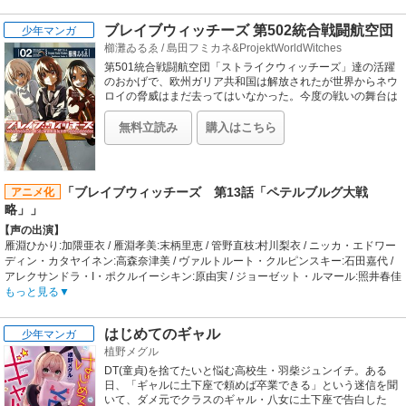
【あらすじ】
主人公・宮代拓留の逮捕という衝撃の結末を迎えた『CHAOS;CHILD』。だが、
ブレイブウィッチーズ 第502統合戦闘航空団
少年マンガ
ひとり現実という「舞台」に残された尾上世莉架は、いかなる運命を辿るのか。
櫛灘ゐるゑ
/
島田フミカネ&ProjektWorldWitches
「彼」と「彼女」の「その後」を紡ぐ最終章が、ここに幕を開く。
【制作会社】
第501統合戦闘航空団「ストライクウィッチーズ」達の活躍
SILVER LINK.
のおかげで、欧州ガリア共和国は解放されたが世界からネウ
【スタッフ情報】
ロイの脅威はまだ去ってはいなかった。今度の戦いの舞台は
オラーシャ帝国ペテルブルグ基地。第502統合戦闘航空団
原作:志倉千代丸、MAGES. / キャラクター原案:ささきむつみ、松尾ゆきひろ
「ブレイブウィッチーズ」の魔法少女（ウィッチ）が東欧の
監督:神保昌登
無料立読み
購入はこちら
寒空を駆け巡る！
シリーズ構成:神保昌登 / シナリオ監修:林直孝、梅原英司、松原達也、松本裕介 /
キャラクターデザイン・総作画監督:山吉一幸 / プロップデザイン:氏家嘉宏 / 美術
監督:栗林大貴、畠山佑貴 / 美術設定:綱頭瑛子 / 背景:草薙 / 色彩設計:平井麻実 /
3DCG:Tri-Slash / 撮影監督:杉山大樹 / 撮影:旭プロダクション / 編集:坪根健太郎 /
「ブレイブウィッチーズ 第13話「ペテルブルグ大戦
アニメ化
音響監督:土屋雅紀 / 音響制作:グロービジョン / 音楽:onoken、阿保剛 / 音楽制
略」」
作:5pb.
【声の出演】
【公開日】
雁淵ひかり:加隈亜衣 / 雁淵孝美:末柄里恵 / 管野直枝:村川梨衣 / ニッカ・エドワー
2017年6月17日
ディン・カタヤイネン:高森奈津美 / ヴァルトルート・クルピンスキー:石田嘉代 /
アレクサンドラ・I・ポクルイーシキン:原由実 / ジョーゼット・ルマール:照井春佳
/ 下原定子:水谷麻鈴 / エディータ・ロスマン:五十嵐裕美 / グンドュラ・ラル:佐藤
もっと見る
利奈 / エイラ・イルマタル・ユーティライネン:大橋歩夕 / サーニャ・V・リトヴャ
ク:門脇舞以
はじめてのギャル
少年マンガ
【あらすじ】
植野メグル
これは『ブレイブウィッチーズ』7話と8話の間に起きた物語―――――。
12月26日『サトゥルヌス祭』翌日。第502統合戦闘航空団に補給物資を持ってき
DT(童貞)を捨てたいと悩む高校生・羽柴ジュンイチ。ある
たエイラ・イルマタル・ユーティライネン少尉とサーニャ・V・リトヴャク中尉
日、「ギャルに土下座で頼めば卒業できる」という迷信を聞
は、年明けまでペテルブルグ基地にて休暇を過ごす事になった。502部隊のメン
いて、ダメ元でクラスのギャル・八女に土下座で告白した