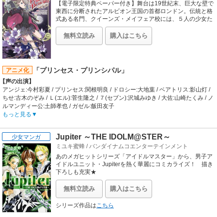
そんな青山くんの友情！努力！潔癖！？な青春。
【電子限定特典ペーパー付き】舞台は19世紀末、巨大な壁で
【制作会社】
東西に分断されたアルビオン王国の首都ロンドン。伝統と格
スタジオ雲雀
式ある名門、クイーンズ・メイフェア校には、５人の少女た
ちが在籍していた。彼女たちは女子高校生を隠れ蓑に、スパ
【スタッフ情報】
イ活動を展開。変装、諜報、潜入、カーチェイス……。少女
原作:坂本拓「潔癖男子！青山くん」（「週刊ヤングジャンプ」集英社刊）
無料立読み
購入はこちら
たちはそれぞれの能力を活かし、影の世界を飛び回る。濃厚
監督:市川量也
なドラマと緻密に張り巡らされた伏線、そして爽快なアクシ
シリーズ構成・脚本:後藤みどり / キャラクターデザイン:松浦有紗 / 音楽制作:ポニ
ョンで大人気のTVアニメが待望のコミカライズ！
ーキャニオン / 音響監督:高桑一 / 音楽:堤博明、大隅知宇 / 制作:トムス・エンタテ
インメント
「プリンセス・プリンシパル」
アニメ化
【音楽】
【声の出演】
OP:Bentham「White」 / ED:富士美高校サッカー部 / （青山くん：置鮎龍太郎／財
アンジェ:今村彩夏 / プリンセス:関根明良 / ドロシー:大地葉 / ベアトリス:影山灯 /
前かおる：関智一／坂井一馬：保志総一朗／ 塚本仁：阪口大助／吉岡太一：吉野
ちせ:古木のぞみ / Ｌ(エル):菅生隆之 / ７(セブン):沢城みゆき / 大佐:山崎たくみ / ノ
裕行）「太陽がくれた季節」
ルマンディー公:土師孝也 / ガゼル:飯田友子
【あらすじ】
もっと見る
舞台は19世紀末、巨大な壁で東西に分断されたアルビオン王国の首都ロンドン。
伝統と格式ある名門、クイーンズ・メイフェア校には、５人の少女たちが在籍し
Jupiter ～THE IDOLM@STER～
少女マンガ
ていた。彼女たちは女子高校生を隠れ蓑に、スパイ活動を展開。変装、諜報、潜
ミユキ蜜蜂
/
バンダイナムコエンターテインメント
入、カーチェイス……。少女たちはそれぞれの能力を活かし、影の世界を飛び回
る。「私たちは何？」「スパイ。嘘をつく生き物だ」
あのメガヒットシリーズ「アイドルマスター」から、男子ア
【制作会社】
イドルユニット・Jupiterを熱く華麗にコミカライズ！ 描き
アクタス、Studio 3Hz
下ろしも充実★
【スタッフ情報】
キャラクター原案:黒星紅白
無料立読み
購入はこちら
監督:橘正紀
シリーズ構成・脚本:大河内一楼 / キャラクターデザイン・総作画監督:秋谷有紀恵
シリーズ作品は
こちら
/ 総作画監督:西尾公伯 / コンセプトアート:六七質 / メカニカルデザイン:片貝文洋 /