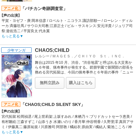
現在は『グリム』の討伐や治安の維持を行う『ハンター』の活躍により、平和な
世界が守られていた。
「バチカン奇跡調査官」
アニメ化
主人公『ルビー・ローズ』はひょんなことからハンター養成学校『ビーコン・ア
【声の出演】
カデミー』に入学することになり、
平賀・ヨゼフ・庚:岡本信彦 / ロベルト・ニコラス:諏訪部順一 / ローレン・ディル
そこで出会う仲間たちと共に一人前の『ハンター』を目指していく。
ーカ:斉藤壮馬 / サウロ大司教:江原正士 / ビル・サスキンス:安元洋貴 / ジュリア司
【制作会社】
祭:遊佐浩二 / 平賀良太:代永翼
Rooster Teeth
【あらすじ】
もっと見る
【スタッフ情報】
涙を流すマリア像、信徒の肉体に浮かび上がる聖痕――。
ROOSTER TEETH PRESENTS “RWBY VOLUME 1” “RWBY VOLUME 2” “RWBY
世界中から寄せられる“奇跡”をめぐる様々な現象は、真実なのか、まやかしなの
VOLUME 3” / STARRING:BARBARA DUNKELMAN KARA EBERLE LINDSAY
CHAOS;CHILD
少年マンガ
か……？
JONES ARRYN ZECH / MUSIC BY:JEFF WILLIAMS ALEX ABRAHAM ”VOLUME
レルシー
/
ＭＡＧＥＳ．／ＣＨＩＹＯ Ｓｔ．ＩＮＣ．
その真偽を調査し、判別するのがバチカンに所属する「奇跡調査官」の務めだ。
2” / WRITTEN BY:MILES LUNA MONTY OUM KERRY SHAW CROSS / CD-
天才的な頭脳を持つ平賀と、古文書・暗号解読のエキスパートであるロベルト。
舞台は2015 年10 月、渋谷。“渋谷地震”と呼ばれる大災害か
DIRECTOR:KERRY SHAWCROSS ”VOLUME 1,2” GRAY G. HADDOCK
強い信頼関係で結ばれた二人は、調査のために訪れた先で奇怪な事件に巻き込ま
ら６年後、猟奇事件が発生する。碧朋学園で新聞部の部長を
”VOLUME 2” MILES LUNA “VOLUME 2” / DIRECTED BY:MONTY OUM
れながらも、奇跡の真偽を見定めていく。
務める宮代拓留は、今回の猟奇事件と６年前の事件「ニュー
”VOLUME 1,2” KERRY SHAWCROSS ”VOLUME 3”
ジェネレーションの狂気」との間に奇妙なリンクがあること
天才神父コンビの行く手に待ち受けるのは、神の導きか、悪魔の囁きか――!?
に気づくのだが――。
【制作会社】
無料立読み
購入はこちら
J.C.STAFF
【スタッフ情報】
原作:藤木稟「バチカン奇跡調査官」（「角川ホラー文庫」KADOKAWA刊） / キ
ャラクター原案:THORES柴本
「CHAOS;CHILD SILENT SKY」
アニメ化
監督:米たにヨシトモ
【声の出演】
シリーズ構成:水上清資 / キャラクターデザイン:岩倉和憲 / 美術監督:古賀徹 / 色彩
宮代拓留:松岡禎丞 / 尾上世莉架:上坂すみれ / 来栖乃々:ブリドカットセーラ恵美 /
設計:日野亜朱佳 / 撮影監督:黒澤豊 / 編集:近藤勇二（REAL-T） / 音響監督:岩浪美
有村雛絵:三森すずこ / 山添うき:水瀬いのり / 香月華:仲谷明香 / 久野里澪:真田アサ
和 / 音響制作:グロービジョン / 音楽:藤澤慶昌 / 音楽制作:ランティス
ミ / 伊藤真二:藤原祐規 / 川原雅司:阿部敦 / 橘結衣:原由実 / 橘結人:菊池こころ / 神
【音楽】
成岳志:桐本拓哉 / 百瀬克子:くじら / 佐久間恒:志村知幸 / 和久井修一:加藤将之
もっと見る
OP:SCREEN mode「MYSTERIUM」 / ED:岡本信彦