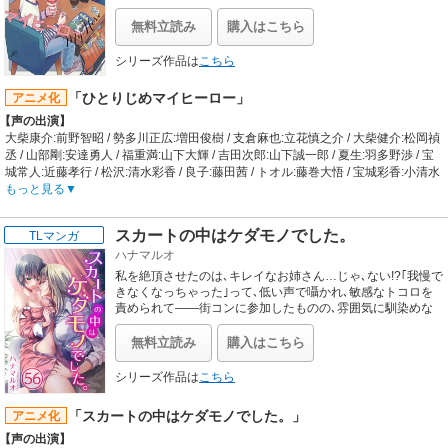
ED1:TECHNOBOYS PULCRAFT GREEN-FUND feat.ボンジュール鈴木
赦なく振り回される勢多川。絶対に想ってはいけない24
わ、それでもいいの？」
「Round&Round&Round」 / ED2:TECHNOBOYS PULCRAFT GREEN-FUND
時!!…だけど気づけば四六時中…/////////ガマンすればするほど
そして、ある時閻魔あいの前に、謎の少女・ミチルが姿を現すようになる。自分
無料立読み
購入はこちら
feat.中川翔子
欲しくなる、マイヒーローこのキモチどうしよう？笑っては
が誰なのか、なぜここにいるのかを思い出せない様子のミチルに、あいは語りか
しゃいで、ちょっぴり涙する…教師×生徒の恋のお話できま
ける。彼女は一体何者なのか？その秘められた過去を紐解いてゆく――。
シリーズ作品は
こちら
した!
【制作会社】
スタジオディーン
「ひとりじめマイヒーロー」
アニメ化
【スタッフ情報】
【声の出演】
原案:わたなべひろし / 原作:地獄少女プロジェクト
大柴康介:前野智昭 / 勢多川正広:増田俊樹 / 支倉麻也:立花慎之介 / 大柴健介:松岡禎
監督:大森貴弘
丞 / 山部剛:安達勇人 / 福重満:山下大輝 / 吉田次郎:山下誠一郎 / 夏生:羽多野渉 / 宝
キャラクターデザイン:岡真里子 / シリーズ構成:金巻兼一 / 音楽:高梨康治
城常人:近藤孝行 / 松沢:清水彩香 / 良子:藤田茜 / トオル:藤巻大悟 / 宝城彩香:小清水
【音楽】
亜美 / 勢多川メグミ:福圓美里 / ゴズ先生:田島章寛
もっと見る
OP:ミオヤマザキ「ノイズ」 / ED:能登麻美子「いろがみ」
【あらすじ】
ヘタレヤンキーで居場所のない勢多川正広。夜回り教師でヤンキー更生に励む大
スカートの中はケダモノでした。
TLマンガ
柴康介。
ハナマルオ
立場は遠く、年の差もある彼らだった。
康介をまっすぐ見つめる正広のまなざし。正広の憧れる、勇敢さと有能さと心意
私を絶頂させたのは､キレイなお姉さん…じゃ､ない!?｢我慢で
気を持つ康介。
きなくなっちゃった｣って､低い声で囁かれ､敏感なトコロを
スクールセーターに残った、あの人の香り。ねぎらいで触れた、あいつの髪のや
責められて――街コンに参加したものの､雰囲気に馴染めな
い静歌に声をかけてくれたのは､美人のお姉さん･涼｡二人だ
わらかさ。
けで飲み直して意気投合し､そのまま涼の家に泊まることに｡
ひとりじめしたいほどの相手と、めぐり逢ってしまった。
無料立読み
購入はこちら
しかし突然涼にキスされて押し倒されてしまう｡｢涼さんって
そして康介の弟の健介には、再開が訪れる。相手は健介と同じクラスになった支
レズ!?｣と思っていると､涼のカラダに女の子にはありえない
倉麻也。
シリーズ作品は
こちら
固い感触が｡まさか…この人オトコなの…!?ゴーインに奥まで
絶交した幼なじみと仲直りするまでの、もどかしい距離。
弄られて…もう何も考えられない――!
心の温度に揺れながら、結びつきを深める男の子たち。
「スカートの中はケダモノでした。」
アニメ化
そんな彼ら四人の瑞々しい群像劇。
【声の出演】
真昼の若葉と夜空の星のかがやきのなかを、走りだしていく。