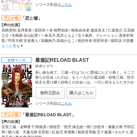
【スタッフ情報】
シリーズ作品は
こちら
原作:葵せきな / 原作イラスト:仙人掌
監督:岡本学
「恋と嘘」
アニメ化
シリーズ構成・脚本:内田裕基 / キャラクターデザイン:佐藤天昭 / 美術監督:斉藤雅
【声の出演】
己 / 色彩設計:古市裕一 / 撮影監督:頓所信二（chiptune） / 編集:木村佳史子
（MADBOX） / 音響監督:明田川仁 / 音楽:出羽良彰
高崎美咲:花澤香菜 / 真田莉々奈:牧野由依 / 根島由佳吏:逢坂良太 / 仁坂悠介:立花慎
【音楽】
之介 / 矢嶋基:谷山紀章 / 一条花月:黒沢ともよ / 五十嵐柊、ナレーション:喜多村英
OP:天道花憐、星ノ守千秋、亜玖璃「GAMERS!」 / ED:Luce Twinkle
梨 / 竹田大樹:安達勇人 / 加藤絢乃:高槻かなこ / 相生怜奈:前田玲奈 / 柴田渉:川原慶
Wink☆「Fight on!」
久 / 伊勢崎健太:浜添伸也 / 根島雄二:檜山修之 / 根島智里:木村亜希子 / 根島きずな:
もっと見る
本渡楓 / 真田ユルゲン悦郎:黒田崇矢 / 真田楓:皆口裕子
【あらすじ】
最遊記RELOAD BLAST
女性マンガ
ある日、僕たちは「恋」を通知される。「嘘」は許されない。「恋」はもっと許
峰倉かずや
されない。満16歳になると政府から結婚相手が通知される超・少子化対策基本
法、通称ゆかり法。相手探しの面倒もなく、国家から相性の良さが保証された
長い旅を経て、三蔵一行はついに西域にたどり着く。そこで
「幸せ」を皆が受け入れていた。そんな世界で、主人公・根島由佳吏15歳はクラ
彼らが出会ったのは、もう一人の三蔵法師・紗恪三蔵。恒天
スの高嶺の花・高崎美咲に想いを寄せていた。16歳の誕生日を迎える夜に決意を
経文を受け継ぐ紗恪との出会いは、一行に何をもらたすのか
―。「最遊記」シリーズ本編最終章がいよいよ開幕!!
固め、ついに長年の想いを伝える根島由佳吏だったが、その直後、彼のもとに政
府通知が届く──。科学の赤い糸で結ばれた相手とは……。「好きになるべき人」
無料立読み
購入はこちら
「好きになってはいけない人」を政府に一方的に決められてしまう世界。それは
希望なのか、絶望なのかー少年少女たちのひたむきで純粋な想いが交錯する、未
シリーズ作品は
こちら
熟で儚い禁断の恋物語。
【制作会社】
「最遊記RELOAD BLAST」
アニメ化
ライデンフィルム
【声の出演】
【スタッフ情報】
玄奘三蔵・金蝉童子:関俊彦 / 孫悟空・悟空:保志総一朗 / 沙悟浄・捲簾大将:平田広
原作:ムサヲ「恋と嘘」（講談社週刊少年マガジン編集部・DeNA「マンガボック
明 / 猪八戒・天蓬元帥:石田彰 / 紅孩児:草尾毅 / 観世音菩薩:五十嵐麗 / タルチエ:斎
ス」）