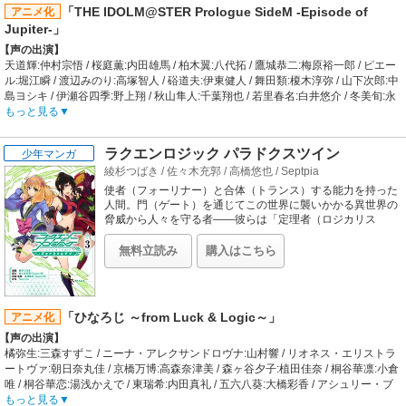
リサーチャー:白土晴一 / 設定協力:速水螺旋人 / プロップデザイン:あきづきりょう
「THE IDOLM@STER Prologue SideM -Episode of
アニメ化
/ 音楽:梶浦由記 / 音響監督:岩浪美和 / 美術監督:池信孝 / 美術設定:大原盛仁、谷内
Jupiter-」
優穂 / 色彩設計:津守裕子 / HOA(Head of 3D Animation):トライスラッシュ / グラフ
【声の出演】
ィックアート:荒木宏文 / 撮影監督:若林優 / 編集:定松剛
天道輝:仲村宗悟 / 桜庭薫:内田雄馬 / 柏木翼:八代拓 / 鷹城恭二:梅原裕一郎 / ピエー
【音楽】
ル:堀江瞬 / 渡辺みのり:高塚智人 / 硲道夫:伊東健人 / 舞田類:榎木淳弥 / 山下次郎:中
OP:Void_Chords feat.MARU「The Other Side of the Wall」 / ED:アンジェ（cv.今
島ヨシキ / 伊瀬谷四季:野上翔 / 秋山隼人:千葉翔也 / 若里春名:白井悠介 / 冬美旬:永
村彩夏）/プリンセス（cv.関根明良）/ドロシー（cv.大地葉）/ベアトリス（cv.影山
塚拓馬 / 榊夏来:渡辺紘 / 蒼井享介:山谷祥生 / 蒼井悠介:菊池勇成 / 天ヶ瀬冬馬:寺島
もっと見る
灯）/ちせ（cv.古木のぞみ）
拓篤 / 伊集院北斗:神原大地 / 御手洗翔太:松岡禎丞 / 山村賢:河西健吾 / 齋藤孝司:立
木文彦
ラクエンロジック パラドクスツイン
少年マンガ
【あらすじ】
綾杉つばき
/
佐々木充郭
/
高橋悠也
/
Septpia
Jupiterの3人が３１５プロダクションに所属するまでのエピソードを描いたアニ
メ本編の前日譚。
使者（フォーリナー）と合体（トランス）する能力を持った
【制作会社】
人間。門（ゲート）を通じてこの世界に襲いかかる異世界の
A-1 Pictures
脅威から人々を守る者――彼らは「定理者（ロジカリス
ト）」と呼ばれた。これは、異世界対策機関ALCA（アル
【スタッフ情報】
カ）キョウト支部に所属する揺音聖那（ゆりねせな）とジゼ
原作:バンダイナムコエンターテインメント
無料立読み
購入はこちら
ル・サンダース、2人の定理者の少女の成長と友情の物語で
監督:原田孝宏、黒木美幸
ある――。
シリーズ構成:綾奈ゆにこ、菅原雪絵 / キャラクターデザイン:田中裕介、飯塚晴子
/ 総作画監督:田中裕介、吉川真帆 / 色彩設計:横田明日香 / 美術設定:藤井一志 / 美術
監督:薄井久代 / 3Dディレクター:福田陽 / 撮影監督:長瀬由起子 / 編集:三嶋章紀 / 音
「ひなろじ ～from Luck & Logic～」
アニメ化
楽:EFFY / 音響監督:濱野髙年
【声の出演】
橘弥生:三森すずこ / ニーナ・アレクサンドロヴナ:山村響 / リオネス・エリストラ
ートヴァ:朝日奈丸佳 / 京橋万博:高森奈津美 / 森ヶ谷夕子:植田佳奈 / 桐谷華凛:小倉
唯 / 桐谷華恋:湯浅かえで / 東瑞希:内田真礼 / 五六八葵:大橋彩香 / アシュリー・ブ
ラッドベリ:佐々木未来
もっと見る