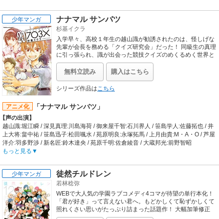
太 / プレラーティ:日高里菜
【音楽】
【あらすじ】
OP:Tia「Deal with the devil」 / ED:D-selections「LAYon-theLINE」
ナナマル サンバツ
少年マンガ
後日、「魔法少女事変」と称される、錬金術師キャロルの世界解剖計画を阻止し
杉基イクラ
てから数週間後。立花 響は最大最強の敵を相手に格闘し、為すがままに組み伏せ
られようとしていた。対する脅威――その名は「夏休みの宿題」。学生の本分と
入学早々、高校１年生の越山識が勧誘されたのは、怪しげな
いう、避けられない運命はどうしようもなく過酷であり、抗いようもなく無慈悲
先輩が会長を務める「クイズ研究会」だった！ 同級生の真理
である。どうして、こうなったのか？ 押し潰されそうな心のままに振り返って
に引っ張られ、識が出会った競技クイズのめくるめく世界と
は!? 熱血競技クイズ漫画登場！
みる響。海にも行った。山にも行った。新しくできた友達との約束だからと理由
をつけて、あちこちの夏祭りを満喫し、夜はバカみたいに口を開けて花火を見上
無料立読み
購入はこちら
げた。お盆には学生寮を出て、千葉の実家に戻った。久しぶりの家族水いらず。
「家族が揃ったら、やっぱり鍋だろうッ！」。真夏だというのに、何年かぶりに
シリーズ作品は
こちら
顔を合わせた父親は、何年か前と変わらず浅薄・短慮を惜しげもなく披露し、そ
して響もまた、そんな父親のＣ調に同調して、母親と祖母の眉毛の形を見事なく
「ナナマル サンバツ」
アニメ化
らい「ハ」の字に変えさせた。少し前に――シンフォギアを身に纏わなければな
【声の出演】
らない超常の事件も発生したが、結果、ちょっぴり世界史に詳しくなったような
越山識:堀江瞬 / 深見真理:川島海荷 / 御来屋千智:石川界人 / 笹島学人:佐藤拓也 / 井
気になる響。担任から、自分の書く字はまるでヒエログラフと言われ続けてきた
上大将:畠中祐 / 笹島迅子:松田颯水 / 苑原明良:永塚拓馬 / 上月由貴:M・A・O / 芦屋
が、それがどんなものかようやく知り、さすがにそれはないとも理解した。かつ
洋介:羽多野渉 / 新名匠:鈴木達央 / 苑原千明:佐倉綾音 / 大蔵邦光:前野智昭
てないほどに満ち足りた日々。クラスメイトのひとりは、「あんたの日常も、よ
【あらすじ】
もっと見る
うやく深夜のアニメみたいになってきたわね」と評してくれた。言ってることは
文蔵高校、新入生歓迎会。1年生の越山識は、クイズ研究会による新入生早押し
よくわからなかったが、口ぶりからそれが悪い事ではないと伝わって嬉しかっ
クイズ大会に思いがけず参加させられてしまう。読書好きで目立つことが嫌いな
た。こんな毎日が、永遠に続けば……と願う響。――そう……あんなにもきらび
徒然チルドレン
少年マンガ
識が慌てるなか、同じクラスの深見真理は、クイズの問題が読み終わる前に次々
やかな毎日を続けてしまったがためのツケは、いつか払わなければならない。夏
若林稔弥
とボタンを押しては、まわりを圧倒していく。「答えがわかってから押してたん
休み後半、登校日。立花 響の新たな戦いの幕は、ここに切って落とされるのであ
じゃ、全然遅いのよ。早押しは0.01秒の差が勝敗を分けるわ。」。そんな真理を
WEBで大人気の学園ラブコメディ4コマが待望の単行本化！
った。
見ているうちに、識は“クイズには答えを確定できるポイントがある”ことに気付
「君が好き」って言えない君へ。もどかしくて恥ずかしくて
【制作会社】
く……。クイズ研究会の先輩と仲間たち、圧倒的強さを誇るライバル・御来屋千
照れくさい思いがたっぷり詰まった話題作！ 大幅加筆修正
サテライト
と、描き下ろし新作漫画も掲載し、WEB版とはひと味違った
智との出会い、正解したときの喜び、ボタンを押せなかった時の悔しさ……。知