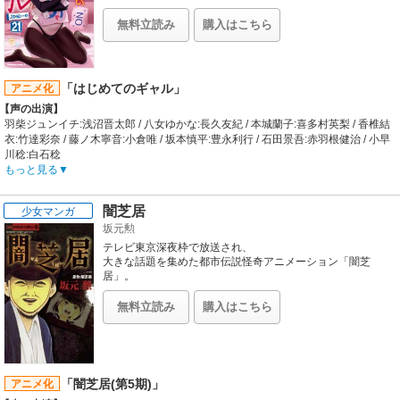
所…まさかの大成功!? 見事付き合うことになるのだが、ビッ
バー達と楽しく過ごす2人であったが、そんな折にネウロイ襲撃の報が入る。
チなのに身持ちは固い八女さんに、非リアな羽柴は弄ばれる
「エイラさん、すごい気合が入ってます！」
無料立読み
購入はこちら
毎日で…。果たして羽柴は「はじめて」から卒業できるの
「ひかり、攻撃はこうやってかわすんだ」
か!?
「芳佳ちゃんと初めて夜空を飛んだ時を思い出したの」
今、第501統合戦闘航空団・元隊員の2人と、第502統合戦闘航空団の初共闘戦線
『ペテルブルグ大戦略』が繰り広げられる!!
「はじめてのギャル」
アニメ化
【制作会社】
【声の出演】
SILVER LINK.
羽柴ジュンイチ:浅沼晋太郎 / 八女ゆかな:長久友紀 / 本城蘭子:喜多村英梨 / 香椎結
【スタッフ情報】
衣:竹達彩奈 / 藤ノ木寧音:小倉唯 / 坂本慎平:豊永利行 / 石田景吾:赤羽根健治 / 小早
原作:島田フミカネ&Projekt World Witches
川稔:白石稔
監督:高村和宏
【あらすじ】
もっと見る
企画:菊池剛・工藤大丈 / アニメキャラデザイン:高村和宏 / キャラクター原案:島田
DT（ルビ：ドーテイ）を捨てたいと悩む高校生・羽柴ジュンイチ。
フミカネ / シリーズ構成:ストライカーユニット / 世界観設定・軍事考証:鈴木貴昭 /
ある日、「ギャルに土下座で頼めば卒業できる」という迷信を聞いて、ダメ元で
ネウロイデザイン:出雲重機 / メカニックデザイン:常木志伸 / 音響監督:吉田知弘 /
闇芝居
少女マンガ
クラスのギャル・八女ゆかなに土下座で告白したところ、…まさかの大成功！？
音響制作:グロービジョン / 音楽:長岡成貢 / 音楽制作:日本コロムビア
坂元勲
付き合うことになるのだが、非リアなジュンイチはゆかなに弄ばれる毎日で…。
【公開日】
果たしてジュンイチの「はじめて」の行方は―！？
テレビ東京深夜枠で放送され、
2017年5月13日
【制作会社】
大きな話題を集めた都市伝説怪奇アニメーション「闇芝
NAZ
居」。
２０１６年１月１０日から、第３期が放送開始。
【スタッフ情報】
今最もホットなアニメのひとつです！
原作:植野メグル「はじめてのギャル」（「月刊少年エース」KADOKAWA刊）
無料立読み
購入はこちら
監督:古川博之 / 助監督:小川優樹
このコミックスは「闇芝居」待望のコミカライズです。
キャラクターデザイン:古川博之 / シリーズ構成:百瀬祐一郎 / 色彩設計:田中千春 /
描き下ろし作家はホラーの名手・坂元勲氏。
プロップデザイン:佐竹秀幸、西島圭祐 / 3D監督:武田雅由 / 撮影監督:久野利知 / 編
坂元氏オリジナル「闇芝居」１話も収録し、
集:柳圭介 / 音響監督:大室正勝 / 音響効果:風間結花 / 音響製作:グロービジョン / 音
全８編の読み応えたっぷりな内容です。
楽:やしきん / 音楽制作:MAGES.
「闇芝居(第5期)」
アニメ化
【音楽】