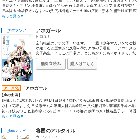
押本ユリ:渡部優衣 / 新庄かなえ:三森すずこ / 高宮なすの:鳴海杏子 / 板東まりも:花
澤香菜 / トマリン:小倉唯 / 近藤うどん子:石原夏織 / 近藤アネンコフ:喜多村英梨 /
押本陽太:逢坂良太 / なすのの父:高橋伸也 / ケーキ屋の店長・形木矢貂千雄:町田広
和 / 田中きなこ:中島由貴 / 鈴木あやこ:新井田いづみ / 佐藤くるみ:小出ひかる / 西
もっと見る
新井大師西:谷尻まりあ
【制作会社】
アホガール
少年マンガ
ミルパンセ
ヒロユキ
【スタッフ情報】
原作:ルーツ、Piyo「てーきゅう」（コミックアース・スター連載）
空前絶後のアホの子、います。――週刊少年マガジンで連載
監督:板垣伸
が始まると圧倒的な反響を得たアホの子漫画！ アホすぎる
絵コンテ・キャラクターデザイン:板垣伸
女子高生・よしこの日常は、とにもかくにもアホすぎて、幼
なじみのあっくんも思わずグーで殴るレベル!? 読むと結構
【音楽】
元気になるよ!! 買わなきゃ読めない!! 描きおろし10ページ
OP:押本ユリ（CV:渡部優衣）「ドリーム・ファースト・宣誓しょん！」 / ED:ア
無料立読み
購入はこちら
オーバー!!
ース・スター ドリーム「開運！招福！炎天歌」
「アホガール」
アニメ化
【声の出演】
花畑よしこ:悠木碧 / 阿久津明:杉田智和 / 隅野さやか:原田彩楓 / 風紀委員長:上坂す
みれ / 花畑よしえ:日笠陽子 / 犬:浪川大輔 / 黒崎龍一:八代拓 / 阿久津瑠璃:千本木彩
花 / 押枝あつこ:佐藤利奈 / 栄村茜:M・A・O / 柊姫衣:前田玲奈 / 椎名黒子:井口裕香
【制作会社】
もっと見る
ディオメディア
【スタッフ情報】
将国のアルタイル
少年マンガ
原作:ヒロユキ（「別冊少年マガジン」講談社刊）
カトウコトノ
総監督:草川啓造 / 監督:玉木慎吾