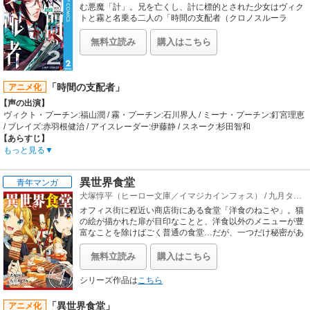
夏陽子が告げたMDC存続への条件はあまりにも厳しいものだった。
む悪魔「計」。兄を亡くし、計に標的とされた少女はヴィク
身体一つを武器に宙を舞い、その一瞬にすべてを賭けた、
トと霧と名乗る二人の「時間の支配者（クロノスルーラ
ー）」と出会うが…!? 時間操作系スタイリッシュアクショ
少年達の熱く長い闘いがいま幕を開ける!!
ン、開幕!!
【制作会社】
無料立読み
購入はこちら
ゼロジー
【スタッフ情報】
原作:森絵都「DIVE!!」（角川文庫刊） / キャラクター原案:ヤスダスズヒト
「時間の支配者」
アニメ化
監督:鈴木薫
シリーズ構成:待田堂子 / キャラクターデザイン・総作画監督:谷津美弥子 / 音楽:林
【声の出演】
ゆうき、KOHTA YAMAMOTO
ヴィクト・プーチン:福山潤 / 霧・プーチン:石川界人 / ミーナ・プーチン:釘宮理恵
【音楽】
/ ブレイズ:赤羽根健治 / アイスレーダー:伊藤静 / スネーク:杉田智和
OP:Qyoto「太陽もひとりぼっち」 / ED:橋本裕太「NEW WORLD」
【あらすじ】
秘密こそ、絆の証。人々の時間を喰らいし悪魔……その名は「計」時を操りそれ
もっと見る
に対抗するのは時間の支配者「クロノスルーラー」計によって自らの「時間」を
奪われたヴィクトは相棒の霧と共に
異世界食堂
青年マンガ
時間という「過去」を奪還すべく時を操り、戦い続ける……時間操作系スタイリ
犬塚惇平（ヒーロー文庫／イマジカインフォス）
/
九月タカアキ
ッシュアクション、開幕――！
【制作会社】
オフィス街に程近い商店街にある食堂「洋食のねこや」。猫
project No.9
の絵が描かれた扉が目印なことと、洋食以外のメニューが豊
【スタッフ情報】
富なことを除けばごく普通の食堂…だが、一つだけ秘密があ
る。毎週土曜日の店休日、「ねこや」は“特別な客”で溢れ返
原作:彭傑(翻翻「漫画行」連載、集英社「少年ジャンプ+」連載、協力・友善文創)
るのだ。“こちらの世界”の人間なら食べ慣れた料理でさえ
監督:松根マサト / 助監督:写楽斎
無料立読み
購入はこちら
も、彼らにとっては見たことのない絶品料理。そのため、特
シリーズ構成:横手美智子 / 脚本:横手美智子、吉野弘幸、松根マサト / キャラクタ
別な客”たちは、「ねこや」をこう呼んでいる―――「異世界
ーデザイン:飯島弘也 / キャラクターデザイン補佐:武智敏光 / サブキャラクターデ
シリーズ作品は
こちら
食堂」。読めば必ずお腹がすく、美味しい異世界ファンタジ
ザイン補佐:滝吾郎 / プロップデザイン:宮川治雄 / 色彩設計:長澤諒司 / 美術設計:バ
ー、開店です。
ーンストーム・デザインラボ / 美術監督:池田裕輔 / 背景美術:スタジオSuuuu / モ
「異世界食堂」
アニメ化