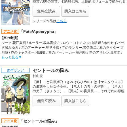
優秀な者だけが好待遇を受けられる実力至上主義の学校だった。ある理由から入
陣営VS黒の陣営。七騎対七騎。圧倒的ボリュームで描かれる
外典としての聖杯戦争、ついに開幕！
試で手を抜いた結果、主人公・綾小路清隆は、不良品が集まる場所と揶揄される
最底辺のＤクラスに配属されてしまう。同じクラスで成績は優秀だが性格に超難
無料立読み
購入はこちら
ありの美少女・堀北鈴音、気遣いと優しさでできた天使のような少女・櫛田桔梗
らと出会うことで清隆の状況も変化していって……。
シリーズ作品は
こちら
【制作会社】
Lerche
「Fate/Apocrypha」
アニメ化
【スタッフ情報】
【声の出演】
原作:衣笠彰梧「ようこそ実力至上主義の教室へ」（「MF文庫J」KADOKAWA
ジーク:花江夏樹 / ルーラー:坂本真綾 / シロウ・コトミネ:内山昂輝 / 赤のセイバー:
刊） / 原作イラスト:トモセシュンサク
沢城みゆき / 赤のアーチャー:早見沙織 / 赤のランサー:遊佐浩二 / 赤のライダー:古
監督:岸誠二、橋本裕之 / 助監督:木野目優
川慎 / 赤のキャスター:稲田徹 / 赤のバーサーカー:鶴岡聡 / 赤のアサシン:真堂圭 /
シリーズ構成:朱白あおい(ミームミーム) / キャラクターデザイン:森田和明 / サブ
黒のセイバー:諏訪部順一 / 黒のアーチャー:武内駿輔 / 黒のランサー:置鮎龍太郎 /
もっと見る
キャラクターデザイン:前川舞、近響子 / 総作画監督:市川美帆、藤田亜耶乃 / プロ
黒のライダー:大久保瑠美 / 黒のキャスター:宮本充 / 黒のバーサーカー:野中藍 / 黒
ップデザイン:廣瀬智仁、小柏奈弓 / 美術監督:羽根広舟 / 美術設定:九重勝雄 / 色彩
のアサシン:丹下桜
設計:加口大朗 / 3DCGI:ラークスエンタテインメント / CGディレクター:内山正文 /
セントールの悩み
青年マンガ
【あらすじ】
撮影監督:平川竜嗣 / 編集:坂本雅紀(森田編集室) / 音楽:高橋諒 / 音楽制作:ランティ
村山慶
「冬木」の大聖杯が強奪され「聖杯戦争」のシステムが崩壊し数十年後―。フリ
ス / 音響監督:飯田里樹 / 音響効果:奥田維城 / 音響制作:ダックスプロダクション
ーランスの死霊ネクロ魔術師マンサーである獅子劫界離は魔術協会に呼び出さ
【姫】こと君原姫乃（きみはらひめの）は【ケンタウロス】
【音楽】
れ、ある「聖杯戦争」への参加を依頼される。それは、かつて奪われた大聖杯を
の形態をした女子高生。【竜人】の希（のぞみ）、【角人】
OP:ZAQ「カーストルーム」 / ED:Minami「Beautiful Soldier」
巡り、二つの陣営に分かれ七騎対七騎が争う空前絶後の「聖杯大戦」であった。
の羌子（きょうこ）、【翼人】の委員長……それぞれの形態
をしたクラスメイトたちと一緒に、ごく平凡な高校生活を送
獅子劫は触媒となる“円卓の欠片”を手に、戦いの舞台であるルーマニアの地へ赴
っている―― 第８回龍神賞出身の大型新人がお届けする話題
く。
無料立読み
購入はこちら
作!!! 新時代のヒロインはケンタウロス♪
【制作会社】
A-1 Pictures
【スタッフ情報】
原作:東出祐一郎、TYPE-MOON「Fate/Apocrypha」 / キャラクター原案:近衛乙嗣
「セントールの悩み」
アニメ化
監督:浅井義之