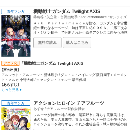
【あらすじ】
天真爛漫な小国のお姫様・リオンはホッカイドウの学校に通うことに。そこは世
機動戦士ガンダム Twilight AXIS
青年マンガ
界の平和を守る定理者〈ロジカリスト〉を育成するため、ALCAが運営する特別
蒔島梓
/
矢立肇・富野由悠季
/
Ark Performance
/
サンライズ
な教育機関。リオンが入った1年Sクラスには、定理者〈ロジカリスト〉のニーナ
をはじめ、個性的なクラスメイトたちがたくさん。定理者〈ロジカリスト〉のヒ
Ａｒｋ Ｐｅｒｆｏｒｍａｎｃｅが贈る、ガンダムと宇宙世
ナたちが送る、とってもにぎやかでかわいらしい日々――合体〈トランス〉!! は
紀の新たなる一ページ。時は宇宙世紀００９６。「第二次ネ
じめます。
オ・ジオン抗争」で分断された小惑星アクシズに向かう地球
連邦軍調査団の中に、一人の美女の姿があった。彼女の名
【制作会社】
は、アルレット・アルマージュ。かつて「赤い彗星」と呼ば
動画工房
無料立読み
購入はこちら
れた男の影を追い、少女はふたたび、アクシズへと帰ってき
【スタッフ情報】
た。その前に立ちはだかるのは‥‥ガンダム！
原作:Septpia / 原案:高橋悠也（QueenB）
監督:赤城博昭
シリーズ構成:菅原雪絵 / コンセプトデザイン:島崎麻里 / アニメーションキャラク
「機動戦士ガンダム Twilight AXIS」
アニメ化
ター原案:永田杏子 / キャラクター原案:春夏冬ゆう、島崎麻里、あり子、倉本可南
【声の出演】
/ キャラクターデザイン:栗田聡美、仁井学 / 美術監督:中村典史 / 色彩設計:竹内優
アルレット・アルマージュ:清水理沙 / ダントン・ハイレッグ:阪口周平 / メーメッ
太 / 撮影監督:呉健弘 / 編集:肥田文 / 音楽:伊藤賢 / 音楽制作:ランティス / 音響監督:
ト・メルカ:小野大輔 / クァンタン・フェルモ:増田俊樹
えのもとたかひろ
【あらすじ】
【音楽】
U.C.0096、『ラプラスの箱』をめぐる事件後、改めて「サイコフレーム」の存在
もっと見る
OP:TRUE「BUTTERFLY EFFECTOR」 / ED:リオネス・エリストラートヴァ(CV:
に脅威を感じた地球連邦政府。その謎に迫るべく、サイコフレームの影響で落下
朝日奈丸佳)、ニーナ・アレクサンドロヴナ(CV:山村響)、京橋万博(CV:高森奈津
を防いだというアクシズに調査隊を派遣。調査隊のメンバーの中にはアルレット
美)「ベィビィバード！～ガクエンロジック～」
アクションヒロイン チアフルーツ
青年マンガ
とダントンという、かつて技術者とテストパイロットとして、ジオン公国、ネ
あずせ
/
チアフルーツ製作委員会
オ・ジオンの士官だった二人の民間人がいた…。アクシズに潜入した調査隊は、
誰もいないはずの基地内で新型「ガンダム」の強襲を受ける。そしてアルレット
フルーツが特産の地方都市、陽菜野市に暮らす黄瀬美甘は、
とダントンは、想像もしていなかった出来事に遭遇する…。
妹のため、友人の赤来杏、青山元気たちと一緒に手作りのヒ
【制作会社】
ロインショーを決行する。それが生徒会長・城ヶ根御前の目
に留まり本格的にアクションヒロインを目指すことに!? 美少
サンライズ