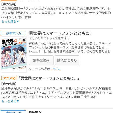
ーショングラフィックス:ステロタイプ / 3DCG:バンブーマウンテン / 撮影監督:高
【声の出演】
津純平 / 撮影:旭プロダクション / 音響監督:郷文裕貴 / 音響制作:スタジオマウス
店主:諏訪部順一 / アレッタ:上坂すみれ / クロ:大西沙織 / 赤の女王:伊藤静 / アルト
【音楽】
リウス:清川元夢 / タツゴロウ:大塚芳忠 / アルフォンス:立木文彦 / サラ:安野希世乃
OP:Fo'xTails「RULER GAME」 / ED:やなぎなぎ「時間は窓の向こう側」
/ ハインリヒ:杉田智和
【あらすじ】
もっと見る
オフィス街に程近い商店街の一角、雑居ビルの地下一階にその店はある。
猫の絵が描かれた看板が目印の、創業70年の老舗食堂「洋食のねこや」。
異世界はスマートフォンとともに。
少年マンガ
どこにでもありそうなこの洋食屋の扉は、週に一度“特別営業”の土曜日にだけ
そと
/
冬原パトラ
/
兎塚エイジ
「ある世界」とつながる。異世界の様々な場所に現れる扉を通じてやってくる、
生まれも文化も、種族すらもバラバラな「向こうの世界」の客たち。そんな彼ら
神様のうっかりによって死んでしまった主人公は、スマート
が
フォンとともに中世ヨーロッパ風異世界に転生してしま
分け隔てなく料理に舌鼓を打てる、不思議な“魅力”がここ「異世界食堂」にはあ
い……？ ゆるゆる異世界珍道中、さて、のんびり参りまし
ょう。
る。
この店で生まれる異世界と現代、食堂に集う人々と店主、
無料立読み
購入はこちら
そして料理との一期一会を描く、温かい出会いの物語。
【制作会社】
シリーズ作品は
こちら
SILVER LINK.
【スタッフ情報】
「異世界はスマートフォンとともに。」
アニメ化
原作:犬塚惇平「異世界食堂」（「ヒーロー文庫」主婦の友社刊） / 原作イラスト:
【声の出演】
エナミカツミ
望月冬夜:福原かつみ / エルゼ・シルエスカ:内田真礼 / リンゼ・シルエスカ:福緒唯
監督:神保昌登
/ 九重八重:赤﨑千夏 / ユミナ・エルネア・ベルファスト:高野麻里佳 / スゥシィ・エ
シリーズ構成:神保昌登 / キャラクターデザイン:佐野隆雄、佐野恵一 / プロップデ
ルネア・オルトリンデ:山下七海 / リーン:上坂すみれ / 琥珀:甲斐田ゆき
ザイン:森木靖泰 / 美術監督:片平真司 / 色彩設計:水本志保 / 撮影監督:佐藤敦 / 編集:
【あらすじ】
もっと見る
近藤勇二 / 音響監督:土屋雅紀 / 音楽:辻林美穂、TOMISIRO
神様の手違いで死んでしまった主人公は、異世界で第2の人生をスタートさせ
【音楽】
る。彼にあるのは神様から底上げしてもらった身体と、異世界でも使用可能にし
OP:Wake Up, May'n！「One In A Billion」 / ED:安野希世乃「ちいさなひとつぶ」
RWBY
青年マンガ