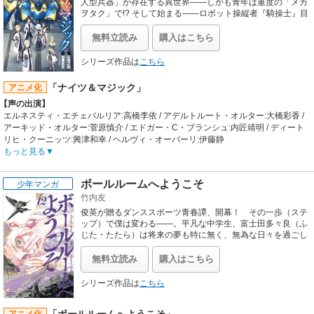
人型兵器」が存在する異世界――しかも青年は重度の「メカ
ヲタク」で!? そして始まる――ロボット操縦者『騎操士』目
指す、狂喜乱舞＆猪突猛進な本格ロボットファンタジー!! 重
版率100％のモンスターレーベル「ヒーロー文庫」からの初
無料立読み
購入はこちら
漫画化作品始動!!
シリーズ作品は
こちら
「ナイツ＆マジック」
アニメ化
【声の出演】
エルネスティ・エチェバルリア:高橋李依 / アデルトルート・オルター:大橋彩香 /
アーキッド・オルター:菅原慎介 / エドガー・C・ブランシュ:内匠靖明 / ディート
リヒ・クーニッツ:興津和幸 / ヘルヴィ・オーバーリ:伊藤静
【あらすじ】
もっと見る
凄腕プログラマーにして重度のロボットヲタク、倉田翼。
異世界でエルネスティ（エル）として転生した彼は、運命を揺るがす事態に遭遇
ボールルームへようこそ
少年マンガ
する。
竹内友
「ロ、ロボットだぁ！」目の前に現れたシルエットナイトに心を奪われた彼は、
ナイトランナーを目指して騎操士学園に入学。
俊英が贈るダンススポーツ青春譚、開幕！ その一歩（ステ
持ち前の知識とプログラマーの才能を活かし、学園中にその名を響かせていく。
ップ）で僕は変わる――。平凡な中学生、富士田多々良（ふ
平和な学園生活を送るエルだったが、恐るべき魔獣の脅威が静かに迫りつつあっ
じた・たたら）は将来の夢も特に無く、無為な日々を過ごし
ていた。そんなある日、謎のヘルメット男に出会った多々良
た。
は訳もわからず連れ去られてしまう。男が向かった先は……
【制作会社】
無料立読み
購入はこちら
何と社交ダンスの教室だった。ダンスの世界に一歩を踏み出
エイトビット
した多々良の日常が、みるみる変わり始める――!! 剥き出
【スタッフ情報】
シリーズ作品は
こちら
しの才能が描く“ボーイ・ミーツ・ダンス”!! 踊り手の魂が交
原作:天酒之瓢「ナイツ＆マジック」（ヒーロー文庫、主婦の友社刊） / 原作イラ
錯する舞踏室（ボールルーム）で繰り広げられる、激アツ！
スト:黒銀
「ボールルームへようこそ」
ダンスストーリーに酔いしれろ!!
アニメ化