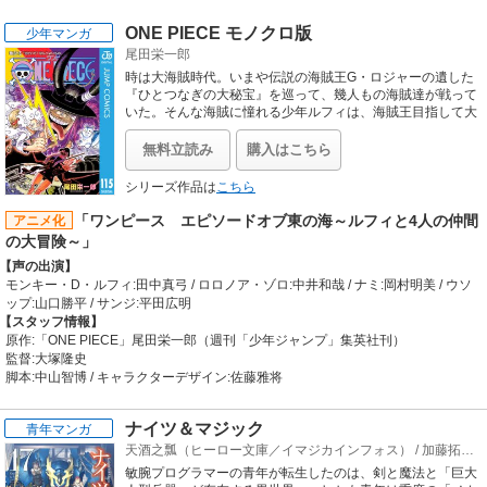
ONE PIECE モノクロ版
少年マンガ
尾田栄一郎
時は大海賊時代。いまや伝説の海賊王G・ロジャーの遺した
『ひとつなぎの大秘宝』を巡って、幾人もの海賊達が戦って
いた。そんな海賊に憧れる少年ルフィは、海賊王目指して大
いなる旅に出る!!
無料立読み
購入はこちら
シリーズ作品は
こちら
「ワンピース エピソードオブ東の海～ルフィと4人の仲間
アニメ化
の大冒険～」
【声の出演】
モンキー・D・ルフィ:田中真弓 / ロロノア・ゾロ:中井和哉 / ナミ:岡村明美 / ウソ
ップ:山口勝平 / サンジ:平田広明
【スタッフ情報】
原作:「ONE PIECE」尾田栄一郎（週刊「少年ジャンプ」集英社刊）
監督:大塚隆史
脚本:中山智博 / キャラクターデザイン:佐藤雅将
ナイツ＆マジック
青年マンガ
天酒之瓢（ヒーロー文庫／イマジカインフォス）
/
加藤拓弐
/
敏腕プログラマーの青年が転生したのは、剣と魔法と「巨大