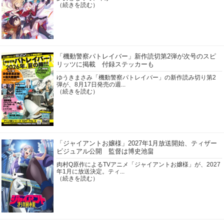
（続きを読む）
「機動警察パトレイバー」新作読切第2弾が次号のスピ
リッツに掲載 付録ステッカーも
ゆうきまさみ「機動警察パトレイバー」の新作読み切り第2
弾が、8月17日発売の週...
（続きを読む）
「ジャイアントお嬢様」2027年1月放送開始、ティザー
ビジュアル公開 監督は博史池畠
肉村Q原作によるTVアニメ「ジャイアントお嬢様」が、2027
年1月に放送決定。ティ...
（続きを読む）