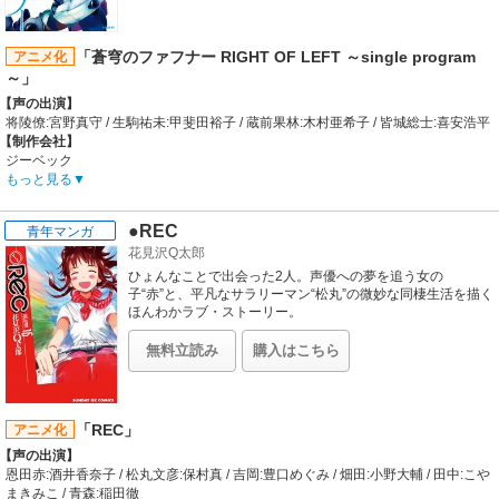
命体フェストゥムの出現により、少年たちは人類の存亡を賭
【スタッフ情報】
けた戦いへのみ込まれていく。
原作:百瀬武昭（講談社 マガジンZKC）
監督:岸誠二
「蒼穹のファフナー RIGHT OF LEFT ～single program
アニメ化
シリーズ構成・脚本:三井秀樹 / キャラクターデザイン・総作画監督:小林多加志 /
～」
美術:三宅昌和 / 撮影監督:久保博志 / 編集:櫻井崇 / 音響監督:飯田里樹
【声の出演】
【音楽】
将陵僚:宮野真守 / 生駒祐未:甲斐田裕子 / 蔵前果林:木村亜希子 / 皆城総士:喜安浩平
OP:野川さくら「もっっと!」 / ED:クローバー（井ノ上奈々・庄子裕衣・宮崎羽
【制作会社】
衣・斎藤桃子）「マジスキMAGIC」
ジーベック
【スタッフ情報】
もっと見る
原作:ジーベック / 脚本:冲方丁
監督:羽原信義
●REC
青年マンガ
企画:大月俊倫、下地志直 / キャラクターデザイン:平井久司 / メカ・プロップデザ
花見沢Q太郎
イン:鷲尾直広 / 絵コンテ:鈴木利正、菱川直樹、山岡信一、羽原信義 / 色彩設計:関
本美津子 / 3D監督:本間潤樹 / 美術監督:小山俊久 / 撮影監督:広瀬勝利 / 編集:伊藤潤
ひょんなことで出会った2人。声優への夢を追う女の
一 / 音響監督:三間雅文 / 音楽:斉藤恒芳 / プロデューサー:中西豪、千野孝敏、能戸
子“赤”と、平凡なサラリーマン“松丸”の微妙な同棲生活を描く
隆 / 音楽制作:スターチャイルドレコード
ほんわかラブ・ストーリー。
【音楽】
OP:angela「DEAD SET」 / ED:angela「Peace of mind」
無料立読み
購入はこちら
angela「果て無きモノローグ」
「REC」
アニメ化
【声の出演】
恩田赤:酒井香奈子 / 松丸文彦:保村真 / 吉岡:豊口めぐみ / 畑田:小野大輔 / 田中:こや
まきみこ / 青森:稲田徹