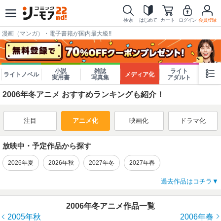
検索
はじめて
カート
ログイン
会員登録
漫画（マンガ）・電子書籍が国内最大級!!
小説
雑誌
ライト
ライトノベル
メディア化
実用書
写真集
アダルト
2006年冬アニメ おすすめランキングも紹介！
注目
アニメ化
映画化
ドラマ化
放映中・予定作品から探す
2026年夏
2026年秋
2027年冬
2027年春
過去作品はコチラ
2006年冬アニメ作品一覧
2005年秋
2006年春