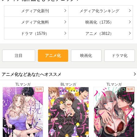
2019年冬
2019年春
2019年夏
2019年秋
2018年冬
2018年春
2018年夏
2018年秋
メディア化新刊
メディア化ランキング
2017年冬
2017年春
2017年夏
2017年秋
メディア化無料
映画化（1735）
2016年冬
2016年春
2016年夏
2016年秋
2015年冬
ドラマ（1579）
2015年春
2015年夏
アニメ（3812）
2015年秋
2014年冬
2014年春
2014年夏
2014年秋
2013年冬
2013年春
2013年夏
2013年秋
注目
アニメ化
映画化
ドラマ化
2012年冬
2012年春
2012年夏
2012年秋
2011年冬
2011年春
2011年夏
2011年秋
2010年冬
2010年春
2010年夏
2010年秋
アニメ化などあなたへオススメ
2009年冬
2009年春
2009年夏
2009年秋
TLマンガ
BLマンガ
TLマンガ
2008年冬
2008年春
2008年夏
2008年秋
無料
無料
2007年冬
2007年春
2007年夏
2007年秋
2006年冬
2006年春
2006年夏
2006年秋
2005年冬
2005年春
2005年夏
2005年秋
2004年冬
2004年春
2004年夏
2004年秋
2003年冬
2003年春
2003年夏
2003年秋
2002年冬
2002年春
2002年夏
2002年秋