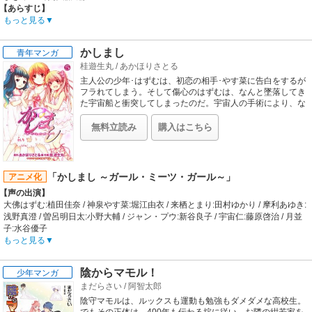
【あらすじ】
新人声優・恩田赤と、ごくごく普通のサラリーマン・松丸文彦がひょんなことか
もっと見る
ら一緒に暮らすことに・・・。2人の織りなす恋の行方は・・・。
【制作会社】
かしまし
青年マンガ
シャフト
桂遊生丸
/
あかほりさとる
【スタッフ情報】
原作:花見沢Q太郎（小学館月刊サンデーGX連載）
主人公の少年･はずむは、初恋の相手･やす菜に告白をするが
監督:中村隆太郎
フラれてしまう。そして傷心のはずむは、なんと墜落してき
シリーズ構成:吉田玲子 / キャラクターデザイン:守岡英行 / 美術監督:加藤浩 / 音響
た宇宙船と衝突してしまったのだ。宇宙人の手術により、な
んとか一命は取り留めたものの、はずむの体は女の子になっ
監督:明田川仁 / 色彩設定:大武恭子 / タイトルロゴデザイン:雷門風太in竹工房
てしまっていた……。女の子になったはずむと、はずむを取
【音楽】
無料立読み
購入はこちら
り囲む少女たちとの、ピュアでちょっと不思議な恋愛ストー
OP:酒井香奈子「まっかなキモチ」 / ED:BRACE;d「Devotion」
リー。
「かしまし ～ガール・ミーツ・ガール～」
アニメ化
【声の出演】
大佛はずむ:植田佳奈 / 神泉やす菜:堀江由衣 / 来栖とまり:田村ゆかり / 摩利あゆき:
浅野真澄 / 曽呂明日太:小野大輔 / ジャン・プウ:新谷良子 / 宇宙仁:藤原啓治 / 月並
子:水谷優子
【あらすじ】
もっと見る
生来の女顔で心根の優しい少年・大佛はずむは鹿嶋市立鹿縞高校に通う2年生。
その日はずむは親友の明日太や幼馴染の少女とまりに励まされ、片想い中のクラ
陰からマモル！
少年マンガ
スメイト神泉やす菜に告白したものの見事に断られてしまう・・・。傷心を癒す
まだらさい
/
阿智太郎
ため、やす菜と出会った思い出の地・鹿縞山を訪れるはずむ。「忘れるって決め
たんだ…生まれ変わるみたいに」失恋のショックからか道に迷ったはずむは辺り
陰守マモルは、ルックスも運動も勉強もダメダメな高校生。
が暗くなった頃、山の麓で大きな流れ星を見る。「またいい恋ができますよう
でもその正体は、400年も伝わる掟に従い、お隣の紺若家を