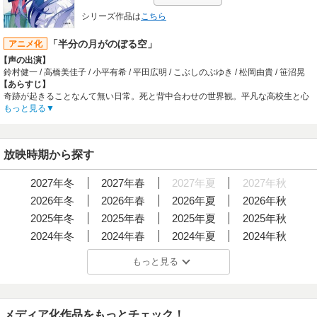
す。肝炎で入院中の高校生・戎崎裕一は、エロ本集めが趣味
智 / 色彩設計:柴田亜紀子、安部なぎさ / 特殊設定:森田繁 / 美術監督:池田繁美 / 撮
の多田さんや元ヤンキーの看護師・亜希子さんに翻弄される
影監督:葛山剛士 / 編集:野尻由紀子 / 音響監督:藤野貞義 / 音楽:佐橋俊彦 / 音楽プロ
シリーズ作品は
こちら
日々の中で、同い年の秋庭里香に出会う。人形のように美し
デューサー:野崎圭一、篠原廣人、真野昇 / エクゼクティブプロデューサー:武田青
く、本を愛し、そして女王様のようにワガママな里香は、難
茂、宮河恭夫 / プロデューサー:諸冨洋史、丸山博雄、佐藤弘幸
「半分の月がのぼる空」
アニメ化
しい病気をかかえていた――。ドラマ、映画、漫画、アニメ
【音楽】
になったボーイ・ミーツ・ガールの聖典をぜひ電子書籍で！
【声の出演】
OP:T.M.Revolution「vestige -ヴェスティージ-」
鈴村健一 / 高橋美佳子 / 小平有希 / 平田広明 / こぶしのぶゆき / 松岡由貴 / 笹沼晃
【あらすじ】
奇跡が起きることなんて無い日常。死と背中合わせの世界観。平凡な高校生と心
臓病の少女との心の交流と葛藤。
もっと見る
【制作会社】
グループ・タック
【スタッフ情報】
放映時期から探す
原作:橋本紡【メディアワークス・電撃文庫刊】 / 小説イラスト:山本ケイジ
監督:ユキヒロマツシタ
シリーズ構成・脚本:高山カツヒコ / キャラクターデザイン・総作画監督:小原充 /
2027年冬
2027年春
2027年夏
2027年秋
色彩設定:長谷川一美 / 美術監督:中村隆 / 撮影監督:佐藤陽一郎 / 編集:岡祐司 / 音楽:
2026年冬
2026年春
2026年夏
2026年秋
光宗信吉 / 音響監督:榎本崇宏 / 音響制作:ドリーム・フォース
【音楽】
2025年冬
2025年春
2025年夏
2025年秋
OP:nobuko「青い幸福」 / ED:nobuko「記憶のカケラ」
2024年冬
2024年春
2024年夏
2024年秋
2023年冬
2023年春
2023年夏
2023年秋
もっと見る
2022年冬
2022年春
2022年夏
2022年秋
2021年冬
2021年春
2021年夏
2021年秋
2020年冬
2020年春
2020年夏
2020年秋
メディア化作品をもっとチェック！