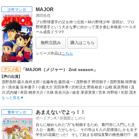
MAJOR
少年マンガ
満田拓也
プロ野球選手の父を持つ元気一杯の野球少年･吾郎が、プロ
野球選手という大きな夢に向かって突き進む本格派ベースボ
ール成長ドラマ!!
無料立読み
購入はこちら
シリーズ作品は
こちら
「MAJOR（メジャー） 2nd season」
アニメ化
【声の出演】
茂野吾郎:森久保祥太郎 / 佐藤寿也:森田成一 / 茂野桃子:野田順子 / 茂野英毅:咲野俊
介 / 清水薫:笹本優子 / 小森大介:宮田幸季 / 沢村涼太:野島裕史 / 山根:荻原秀樹 / 及
川:武内健 / 牟田:桐井大介 / 大林:長谷川歩 / 綾音:茅原実里 / 宮本:河野裕 / 矢部:茂木
滋 / 広崎:三本政樹 / 庄司:森伸
もっと見る
【あらすじ】
第2シリーズは、中学3年生になった吾郎が、4年ぶりに三船町へ戻ってきたとこ
あまえないでよっ！！
青年マンガ
ろから始まります。リトルリーグ時代のチームメイト・小森たちとの再会もつか
ボヘミアンK
/
宗我部としのり
の間、転校した三船東中学校の軟式（なんしき）野球部が、廃部寸前の危機にあ
ることを知る吾郎。だが、野球部のキャプテンをつとめる小森が苦労しているの
自らに秘められた“力”を制御するため、賽円寺に入門した主
を見ながら、吾郎はなぜか野球部ではなくサッカー部に入る。その理由と
人公・逸剛。だがしかし、その寺は６人の尼僧達(しかも女子
は……！？結局、小森たちと野球をやることになった吾郎は、幼なじみ・寿也と
学生)の花園だった! そして始まる煩悩直撃の桃色修行!? 超