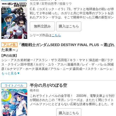
矢立肇
/
富野由悠季
/
後藤リウ
現れたのは戦艦だった。しかも空を飛んでいて、虫の足が生えている戦艦だった
のだ。戦艦には美しい姫が乗っていた。バイストン・ウェルにあるホウジョウ国
C.E.（コズミック・イラ）73。ザフトと地球連合の戦いが停
のリュクスと名乗った少女の足には、光る翼の靴があった。「私の父は日本人シ
戦して２年が経った。カガリと共に中立地帯のプラントを訪
ンジロウ・サコミズである!手伝ってくれるな!エイサップ・鈴木!」初めて会うエ
れたアスラン・ザラは、そこで開発中だった三機の新型ガン
ダムが何者かによって奪れるのを目撃する！ ガンダム強奪
イサップの名を言い当てたリュクスは異世界から来たのだと言う。光の中から現
犯追討のため出航する、ザフトの新造艦ミネルバ。だがそれ
れた戦艦は１隻だけではなかった。そして戦争が始まった。
無料立読み
購入はこちら
は、新たな戦乱への幕開けに過ぎなかった──。
【制作会社】
サンライズ
シリーズ作品は
こちら
【スタッフ情報】
原作:富野由悠季
「機動戦士ガンダムSEED DESTINY FINAL PLUS ～選ばれ
アニメ化
総監督:富野由悠季
た未来～」
脚本:高山治郎 / 音楽:樋口康雄 / 美術:池田繁美 / ビジュアルコンセプター:okama /
【声の出演】
メカデザイン:篠原保、沙倉拓実 / アニメーションディレクター:工藤昌史
シン・アスカ:鈴村健一 / アスラン・ザラ:石田彰 / キラ・ヤマト:保志総一朗 / ラク
【音楽】
ス・クライン:田中理恵 / カガリ・ユラ・アスハ:進藤尚美 / レイ・ザ・バレル:関俊
ED:土屋アンナ「MY FATE」
彦 / ルナマリア・ホーク:坂本真綾 / アウル・ニーダ:森田成一 / ステラ・ルーシェ:
桑島法子 / スティング・オークレー:諏訪部順一 / ギルバート・デュランダル:池田
もっと見る
秀一
【制作会社】
半分の月がのぼる空
ライトノベル
サンライズ
橋本紡
【スタッフ情報】
原作:矢立肇、富野由悠季
これぞライトノベルの金字塔！ 2003年、電撃文庫より刊行
監督:福田己津央
が開始されたこの『半月』シリーズは、またたく間にライト
シリーズ構成:両澤千晶 / 脚本:両澤千晶、大野木寛、兵頭一歩、野村祐一、森田
ノベルファンにとどまらない広範な読者を獲得しました。そ
して2013年、装いも新たに刊行された文春文庫全４巻は、主
繁、吉野弘幸、高橋ナツコ / キャラクターデザイン:平井久司 / メカニカルデザイ
人公たちの台詞を物語の舞台、伊勢弁に改めたリメイク版で
ン:大河原邦男、山根公利 / デザインワークス:藤岡建機 / チーフメカ作画監督:重田
購入はこちら