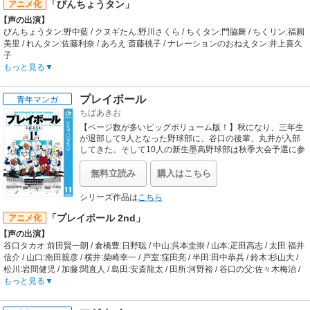
スタジオディーン
「びんちょうタン」
アニメ化
【スタッフ情報】
【声の出演】
原作:奈須きのこ、TYPE-MOON / 構成原案:奈須きのこ / キャラクター原案・監修:
びんちょうタン:野中藍 / クヌギたん:野川さくら / ちくタン:門脇舞 / ちくリン:福圓
武内崇
美里 / れんタン:佐藤利奈 / あろえ:斎藤桃子 / ナレーションのおねえタン:井上喜久
監督:山口祐司
子
シリーズ構成:佐藤卓哉 / キャラクターデザイン:石原恵 / 美術監督:小山俊久 / 撮影
【あらすじ】
もっと見る
監督:近藤慎与 / 音響監督:辻谷耕史 / 音響制作:ダックスプロダクション / 音楽:川井
山の中の一軒家で暮らす一人の少女の物語。
憲次
けなげに一生懸命日々を過ごす彼女の「のんびり」ストーリー。
【音楽】
プレイボール
青年マンガ
【制作会社】
OP:タイナカサチ「disillusion」 / ED:タイナカサチ「きらめく涙は星に」
ちばあきお
スタジオディーン
【スタッフ情報】
【ページ数が多いビッグボリューム版！】秋になり、三年生
原作:江草天仁
が退部して9人となった野球部に、谷口の後輩、丸井が入部
監督:古橋一浩
してきた。そして10人の新生墨高野球部は秋季大会予選に参
加。ブロック優勝をかけた東実高にも見事勝ち、初のシード
シリーズ構成:古橋一浩 / キャラクターデザイン:斎藤哲人 / 美術監督:伊東和宏 / 色
権を手に入れたのだが…。
彩設計:松本真司 / 撮影監督:川口正幸 / 音響監督:平光啄也 / 編集:松村正宏 / 音楽:岩
無料立読み
購入はこちら
崎啄
【音楽】
シリーズ作品は
こちら
OP:CooRie「いろは」 / ED:ちくタン(CV.門脇舞)「びんちょう音頭」
「プレイボール 2nd」
アニメ化
【声の出演】
谷口タカオ:前田賢一朗 / 倉橋豊:日野聡 / 中山:呉本圭崇 / 山本:疋田高志 / 太田:福井
信介 / 山口:南田親彦 / 横井:柴崎幸一 / 戸室:窪田亮 / 半田:田中恭兵 / 鈴木:杉山大 /
松川:岩間健児 / 加藤:関直人 / 島田:安斎龍太 / 田所:河野裕 / 谷口の父:佐々木梅治 /
谷口の母:つかもと景子
もっと見る
【制作会社】
エイケン