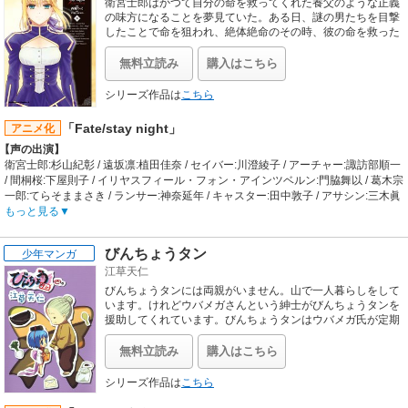
/ （ニルス）:川津泰彦
衛宮士郎はかつて自分の命を救ってくれた養父のような正義
【あらすじ】
の味方になることを夢見ていた。ある日、謎の男たちを目撃
数十年ぶりに復活した超人ワールドグランプリだったが、バロン・マクシミリア
したことで命を狙われ、絶体絶命のその時、彼の命を救った
のはセイバーを名乗る一人の少女だった。
ン率いる残虐超人たちの乱入で、本戦を前に大会は中断してしまった。バロン一
味は万太郎たち新世代超人によって倒されたものの、大会が再開される様子はな
無料立読み
購入はこちら
い。それでもいつか戦いの時が来ると信じて、正義超人たちはトレーニングに励
んでいた。そして、ついに超人ワールドグランプリの再開が決定し、本戦である
シリーズ作品は
こちら
グランドファイナルの組み合わせが決定した。厳しい予選を勝ち抜いた12人の超
人は、栄冠を目指して闘志を燃え上がらせる。その中にはケビンマスクやジェイ
「Fate/stay night」
アニメ化
ドといったよく知られた強豪超人はもちろん、イリューヒン、ヒカルドといった
【声の出演】
未知の実力を秘めた超人たちも多くいた。万太郎は強敵たちを倒し、親子二代に
衛宮士郎:杉山紀彰 / 遠坂凛:植田佳奈 / セイバー:川澄綾子 / アーチャー:諏訪部順一
わたる超人ワールドグランプリ優勝の栄誉を手にすることができるのか!?
/ 間桐桜:下屋則子 / イリヤスフィール・フォン・アインツベルン:門脇舞以 / 葛木宗
【制作会社】
一郎:てらそままさき / ランサー:神奈延年 / キャスター:田中敦子 / アサシン:三木眞
東映アニメーション
一郎 / ライダー:浅川悠 / 藤村大河:伊藤美紀 / 間桐慎二:神谷浩史 / 柳洞一成:真殿光
もっと見る
【スタッフ情報】
昭 / 言峰綺礼:中田譲治 / 衛宮切嗣:小山力也 / 金髪の青年:関智一
原作:ゆでたまご
【あらすじ】
プロデューサー:木村京太郎、鷲尾天 / 番組担当:小田原明子 / 脚本:まさきひろ、山
びんちょうタン
少年マンガ
街を焼き尽くす程の大災害があった。炎の中、全てを失った幼い衛宮士郎は魔術
田健一、大和屋暁 / 音楽:渡部チェル / シリーズディレクター:小村敏明 / キャラク
江草天仁
師、衛宮切嗣に助けられ。その後、養子となる。あれから十年。衛宮士郎は今は
ターデザイン:佐藤正樹 / 総作画監督:袴田裕二 / 美術監督:山口昌恭 / 製作担当:松坂
亡き養父、切嗣との約束。"正義の味方"に成る可く日々魔術の鍛錬を続けてい
びんちょうタンには両親がいません。山で一人暮らしをして
一光 / 色彩設計:澤田豊二 / 記録:樋口裕子 / 編集:後藤正浩 / 録音:池上信照 / 効果:伊
た。そんなある日、ふとしたきっかけから"聖杯戦争"と呼ばれる魔術師同士の戦
います。けれどウバメガさんという紳士がびんちょうタンを
藤道廣 / 選曲:水野さやか / 演出:小村敏明、上田芳裕、立仙裕俊、川田武範、萩原
いに巻き込まれ、サーヴァントの一人、セイバーと契約する。聖杯戦争、それ
援助してくれています。びんちょうタンはウバメガ氏が定期
露光、広嶋秀樹、大久保唯男、石平信司
的に送ってくれる備長炭と雨にも負けず風にも負けず培って
は、手にした者の願いを叶えるという聖杯を、七人の魔術師（マスター）が与え
【音楽】
きた忍耐力をもって街でお仕事を得て生計を立てています。
られた、七騎士の使い魔（サーヴァント）と共に、奇跡を手に入れるために殺し
無料立読み
購入はこちら
OP:高取ヒデアキ「Trust yourself」 / ED:Kagrra,「誓ノ月」
合う争奪戦。そして衛宮士郎は、十年前の大災害が聖杯戦争によるものだと知
り、あの惨劇を繰り返さない為に、戦いに身を投じる事をになる。
シリーズ作品は
こちら
【制作会社】