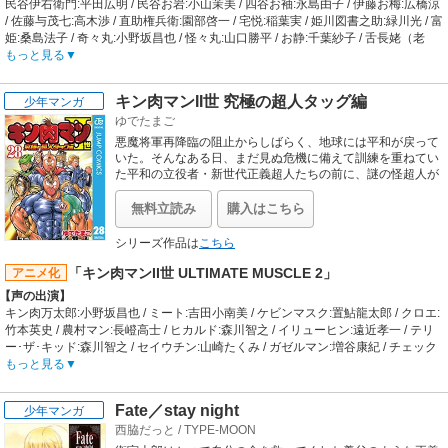
民谷伊右衛門:平田広明 / 民谷お岩:小山茉美 / 四谷お袖:永島由子 / 伊藤お梅:広橋涼
OP:あまえ隊っ!!「あまえないでよっ!!」 / ED:千歳（中原麻衣）「Lonesome
/ 佐藤与茂七:高木渉 / 直助権兵衛:園部啓一 / 宅悦:稲葉実 / 姫川図書之助:緑川光 / 富
Traveler」
姫:桑島法子 / 奇々丸:小野坂昌也 / 怪々丸:山口勝平 / お静:千葉紗子 / 舌長姥（老
婆）:真山亜子 / 桔梗:鎌田梢 / 荻:坂元奈月 / 葛:吉倉万里 / 女郎花:鹿野優以 / 撫子:樹
もっと見る
元オリエ / 薄:神田朱未 / 武田播磨守:塩屋浩三 / 小田原修理:竹本英史 / 山隅九平:今
村直樹 / 男（薬売り）:櫻井孝宏 / 坂井伊顕:佐々木誠二 / 坂井水江:沢海陽子 / 坂井
キン肉マンII世 究極の超人タッグ編
少年マンガ
真央:鎌田梢 / 坂井伊國:龍田直樹 / 坂井伊行:大塚周夫 / 勝山:島香裕 / 笹岡:竹本英史
ゆでたまご
/ 小田島:稲田徹 / さと:日野由利加 / 加世:ゆかな / 弥平:鈴木清信 / 門番:藤本たかひ
ろ / 男Ａ:福原耕平 / 男Ｂ:森岳志
悪魔将軍再降臨の阻止からしばらく、地球には平和が戻って
【あらすじ】
いた。そんなある日、まだ見ぬ危機に備えて訓練を重ねてい
江戸の"異界" が本格派クリエイターの最新技術で蘇る！
た平和の立役者・新世代正義超人たちの前に、謎の怪超人が
現れた!? …“伝説の超人”の息子たちによる、時空を超えた作
新感覚ジャパニーズ・クラシック・ホラー！
戦が今、始まる――!!
【スタッフ情報】
無料立読み
購入はこちら
【四谷怪談】 / 原作:鶴屋南北 / キャラクタ原案:天野喜孝 / / 【天守物語】 / 原作:泉
鏡花、
シリーズ作品は
こちら
【天守物語】 / 監督:永山耕三、 / / 【化猫】 / 監督:中村健治
「キン肉マンII世 ULTIMATE MUSCLE 2」
アニメ化
【四谷怪談】 / 脚本:小中千昭 / キャラクタ設定・総作画監督:伊藤秀樹 / 美術監督:
加藤浩 / 監督:今沢哲男、 / / 【天守物語】 / 脚本:坂元裕二 / キャラクター設定・総
【声の出演】
作画監督:名倉靖博 / 美術監督:行信三 / アニメ監督:門田英彦、 / / 【化猫】 / キャラ
キン肉万太郎:小野坂昌也 / ミート:吉田小南美 / ケビンマスク:置鮎龍太郎 / クロエ:
クター設定・総作画監督:橋本敬史 / 美術監督:倉橋隆 / CGディレクター:森田信廣 /
竹本英史 / 農村マン:長嶝高士 / ヒカルド:森川智之 / イリューヒン:遠近孝一 / テリ
CGアニメーションディレクター:宮原直樹
ー･ザ･キッド:森川智之 / セイウチン:山崎たくみ / ガゼルマン:増谷康紀 / チェック
【音楽】
メイト:遠近孝一 / ジェイド:野島健児 / イケメン・マッスル:太田真一郎 / ハラボ
もっと見る
OP:ライムスター「HEAT ISLAND」 / ED:元ちとせ「春のかたみ」
テ・マッスル:乃村健次 / ジャクリーン・マッスル:野田順子 / 二階堂凛子:折笠富美
子 / たまき:木内レイコ / 恵子:野中藍 / 吉貝アナ:大場真人 / 中野さん:龍田直樹 / キ
Fate／stay night
少年マンガ
ン肉マン:古川登志夫 / テリーマン:田中秀幸 / ラーメンマン:小野健一 / レニーハー
西脇だっと
/
TYPE-MOON
ト:レニーハート（場内アナウンス） / バリアフリーマン（ジージョマン）:島田敏