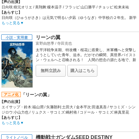
【声の出演】
生まれたの？ 二人の出会いから、プリキュア誕生までの物
日向咲:樹元オリエ / 美翔舞:榎本温子 / フラッピ:山口勝平 / チョッピ:松来未祐
語を、１冊にまとめました。くり返し読んでお楽しみくださ
【あらすじ】
い！
日向咲（ひゅうがさき）は元気で明るい夕凪（ゆうなぎ）中学校の２年生。 新学
期、かつて同じ町に住んでいた美翔舞（みしょうまい）が同じクラスに転入生と
もっと見る
してやってきてふたりは再会します。9歳の夏祭りの夜、ふたりは丘の上の大空
の樹の元で不思議な体験をしていたのです・・・。ある日、ふたりはその木の元
リーンの翼
小説・実用書
で、「泉の郷（いずみのさと）」からやってきたフラッピとチョッピに出会い
富野由悠季
/
寺田克也
「伝説の戦士プリキュア」に変身します!滅びの国「ダークフォール」によって乗
っ取られそうになっている、“世界樹（せかいじゅ）”と“７つの泉”を取り戻すため
太平洋戦争末期、特攻機・桜花に搭乗し、米軍機へと突撃し
に、ふたりは邪悪な力に立ち向かう!
ようとしていた青年、迫水。だがその瞬間、異世界バイスト
【制作会社】
ン・ウェルへと召喚される！ 人間の想念の源たる地で、新
たな戦乱の渦中となった迫水は!?
東映アニメーション
【スタッフ情報】
無料立読み
購入はこちら
プロデューサー:大野逸雄、亀田雅之、鶴崎りか、鷲尾天 / シリーズディレクター:
小村敏明 / シリーズ構成:長津晴子 / キャラクターデザイン:稲上晃 / 色彩設計:沢田
豊二 / 美術デザイン:行信三 / 製作担当:坂井和男
【音楽】
「リーンの翼」
アニメ化
OP:うちやえゆかwith Splash Stars「まかせて★スプラッシュ☆スター★」 / ED1:
【声の出演】
五條真由美「「笑うが勝ち！」でGO!」 / ED2:五條真由美withフラッピ＆チョッ
エイサップ・鈴木:福山潤 / 矢藩朗利:土田大 / 金本平次:田邉真吾 / サコミズ・シン
ピーズ「ガンバランスdeダンス」
ジロウ:小山力也 / リュクス・サコミズ:嶋村侑 / コドール・サコミズ:林真里花
【あらすじ】
山口県の岩国市には海上自衛隊と在日米軍の基地がある。基地に近いアパートに
もっと見る
住むエイサップ鈴木は、ある日、米軍と山口県警から追われる破目になってしま
う。同じアパートに住む朗利と金本がロケット弾を米軍基地に打ち込んだのだ。
機動戦士ガンダムSEED DESTINY
ライトノベル
エイサップは逃げるバイクの上で、海中から光が溢れ出すのを見た。光の中から