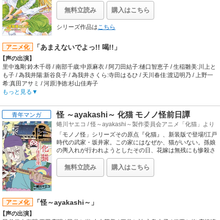
人気&超｢バチアタリラブコメ、待望のリリース!!
意外な形で再会。シリーズの前半は、吾郎と寿也の対決を軸（じく）に、物語が
展開してきます。そして、中学を卒業した吾郎と寿也は、一緒に野球の名門・海
無料立読み
購入はこちら
堂（かいどう）高校へ入学。そこで出会った野球部の仲間たちと互いに切磋琢磨
（せっさたくま）し、チームワークをはぐくみながら、甲子園出場を目指しま
シリーズ作品は
こちら
す。
【制作会社】
「あまえないでよっ!! 喝!!」
アニメ化
スタジオ雲雀
【声の出演】
【スタッフ情報】
里中逸剛:鈴木千尋 / 南部千歳:中原麻衣 / 阿刀田結子:樋口智恵子 / 生稲雛美:川上と
原作:満田拓也
も子 / 為我井陽:新谷良子 / 為我井さくら:寺田はるひ / 天川春佳:渡辺明乃 / 上野一
監督:カサヰケンイチ
希:真田アサミ / 河原浄徳:杉山佳寿子
シリーズ構成:土屋理敬 / 脚本:土屋理敬、静谷伊佐夫、吉岡たかを、中村能子 / キ
【あらすじ】
もっと見る
ャラクターデザイン:大貫健一、宇佐美皓一 / 美術監督:徳田俊之 / 撮影監督:佐藤太
一人前の僧になるため、祖母が住職をしている尼寺で、6人の尼僧見習いの少女
朗 / 音楽:朝倉紀行 / 音響監督:高桑一 / プロデューサー:古市直彦 / アニメーション
たちと共に修業をする里中逸剛。普段の法力は今ひとつだが、「煩悩」によって
プロデューサー:光延青児 / 制作統括:鈴木現、松本寿子
怪 ～ayakashi～ 化猫 モノノ怪前日譚
青年マンガ
絶大な法力を覚醒させるという僧にあるまじきチカラを持っていた。 そんな逸剛
【音楽】
蜷川ヤエコ
/
怪～ayakashi～製作委員会アニメ「化猫」より
と個性的な少女たちの悪霊祓い＆修行生活は、いつも大騒ぎ。謎の美少女、上野
OP:ロードオブメジャー「さらば碧き面影」 / ED1:MAY「WONDERLAND」 /
一希（かずさの かずき）も現れ、あの手この手のお色気作戦で逸剛を覚醒させよ
「モノノ怪」シリーズその原点『化猫』、新装版で登場!江戸
ED2:ザ・ルーズドッグス「しょぼい顔すんなよベイベー」
うとして……。覚醒（い）くべきか、覚醒（い）かざるべきか、どうする逸剛!?
時代の武家・坂井家。この家にはなぜか、猫がいない。孫娘
【制作会社】
の輿入れが行われようとしたその日、花嫁は無残にも惨殺さ
れる。次々と起こる怪死事件。屋敷に居合わせた、謎の薬売
スタジオディーン
りは告げる。これは化猫の仕業だと…。はじまりの物語『化
【スタッフ情報】
無料立読み
購入はこちら
猫』、ここに開帳。
原作:ボヘミアンK、宗我部としのり
監督:元永慶太郎
シリーズ構成:上江洲誠 / 脚本:上江洲誠、木村暢、根元歳三、高田直樹 / キャラク
ターデザイン:堀井久美 / 音響監督:蝦名恭範 / 音響制作:ダックスプロダクション /
「怪～ayakashi～」
アニメ化
音楽:岩崎文紀
【声の出演】
【音楽】