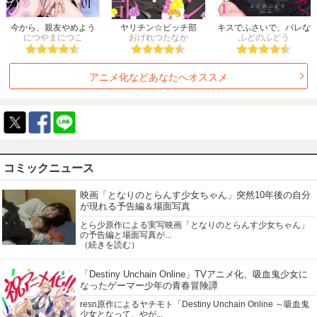
2001年冬
2001年春
2001年夏
2001年秋
2000年
1999年
1998年
1997年
今から、親友やめよう
ヤリチン☆ビッチ部
キスでふさいで、バレな
か。～腐れ縁同僚は甘い
につやまにつこ
おげれつたなか
ふどのふどう
いで。
1996年
1995年
1994年
1993年
快楽で私を壊す～
1992年
1991年
1990年
1989年
アニメ化などあなたへオススメ
1988年
1987年
1986年
1985年
1984年
1983年
1982年
1981年
1980年
1979年
1978年
1977年
1976年
1975年
1974年
1973年
1972年
1971年
1970年
1969年
1968年
1967年
1966年
1965年
コミックニュース
1964年
1963年
映画「となりのとらんす少女ちゃん」突然10年後の自分
が現れる予告編＆場面写真
とら少原作による実写映画「となりのとらんす少女ちゃん」
の予告編と場面写真が...
（続きを読む）
「Destiny Unchain Online」TVアニメ化、吸血鬼少女に
なったゲーマー少年の青春冒険譚
resn原作によるヤチモト「Destiny Unchain Online ～吸血鬼
少女となって、やが...