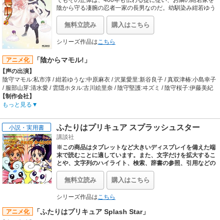
に」そう星に願うはずむだったが、流れ星の様子がおかしい。なんとそれは墜落
陰から守る凄腕の忍者一家の長男なのだ。幼馴染み紺若ゆう
なに危機が迫ると、しゅばっと忍者となって守っちゃう! で
していた宇宙船で、はずむはその墜落に巻き込まれてしまうのだった。なんとか
もゆうなは天然トラブルメーカーでいつも危機が迫ってく
宇宙人の手によりはずむは一命を取り留めるものの、肉体の再生時のミスで性別
無料立読み
購入はこちら
る!? 現代忍者ほんわかラブコメ、スタートです!!
が反転、すなわち男性から女性になってしまい、はずむの日常は一転してしまう!
そして、その日からはずむ、やす菜、とまりの3人が織り成す複雑でどぎまぎな
シリーズ作品は
こちら
不思議なふしぎな人間模様の幕が上がるのだった・・・。
【制作会社】
「陰からマモル!」
アニメ化
スタジオ雲雀
【声の出演】
【スタッフ情報】
陰守マモル:私市淳 / 紺若ゆうな:中原麻衣 / 沢菓愛里:新谷良子 / 真双津椿:小島幸子
原作:「かしまし～ガール・ミーツ・ガール～」（メディアワークス刊 月刊コミッ
/ 服部山芽:清水愛 / 雲隠ホタル:古川絵里奈 / 陰守堅護:ヰズミ / 陰守桜子:伊藤美紀
ク電撃大王連載）作:あかほりさとる / 作画:桂遊生丸 / コミック版キャラクター原
【制作会社】
案:犬上すくね
グループ・タック
もっと見る
監督:中西伸彰
【スタッフ情報】
シリーズ構成:花田十輝 / キャラクターデザイン:岩佐とも子 / 音響監督:明田川仁 /
原作:阿智太郎（メディアファクトリーMF文庫J） / キャラクター原案:まだらさい
音楽:磯江俊道、細井聡司、藤間仁、producedbyAifmade+ / 音楽製作:ランティス
ふたりはプリキュア スプラッシュスター
小説・実用書
監督:ふじもとよしたか
【音楽】
講談社
シリーズ構成:金月龍之介 / 脚本:金月龍之介、柿原優子、竹内利光、広田光毅 / キ
OP:eufonius「恋するココロ」 / ED:ゆうまお「みちしるべ」
ャラクターデザイン:渡辺奈月 / 美術監督:前田実 / 色彩設計:中野倫明 / 撮影監督:小
※この商品はタブレットなど大きいディスプレイを備えた端
室正一 / 編集:田熊純 / 音楽:渡辺剛 / 音響監督:三好慶一郎
末で読むことに適しています。また、文字だけを拡大するこ
【音楽】
とや、文字列のハイライト、検索、辞書の参照、引用などの
機能が使用できません。
OP:ゆうな(CV.中原麻衣)「ミリオン・ラブ」 / ED:愛里(CV.新谷良子)椿(CV.小島幸
子)山芽(CV.清水愛)ホタル(CV.古川絵里奈)「rainy beat」
無料立読み
購入はこちら
「ふたりはプリキュア スプラッシュスター」のよみきかせ
絵本第一弾。明るく活発な咲は、ある日舞という女の子に出
シリーズ作品は
こちら
会います。初対面のはずなのに、なぜかひかれあう二人。そ
こに、妖精のフラッピとチョッピ、さらには突然悪者が現
「ふたりはプリキュア Splash Star」
アニメ化
れ……？ふたりはプリキュアって？ どうしてプリキュアは