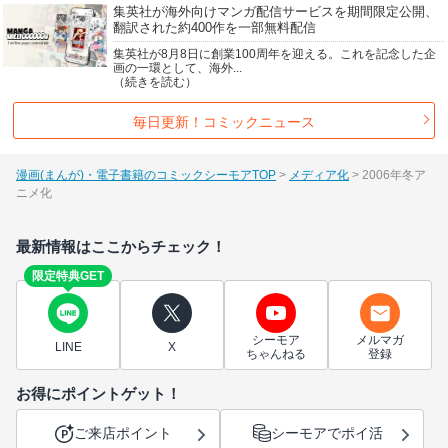
集英社が海外向けマンガ配信サービスを期間限定公開、
翻訳された約400作を一部無料配信
集英社が8月8日に創業100周年を迎える。これを記念した企
画の一環として、海外...
（続きを読む）
毎日更新！コミックニュース
漫画(まんが)・電子書籍のコミックシーモアTOP
メディア化
2006年冬ア
ニメ化
最新情報はここからチェック！
限定特典GET
シーモア
メルマガ
LINE
X
ちゃんねる
登録
お得にポイントゲット！
ご来店ポイント
シーモアでポイ活